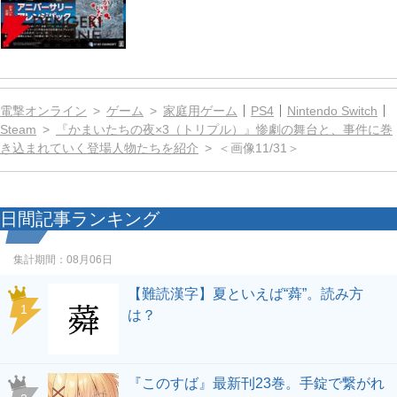
電撃オンライン
ゲーム
家庭用ゲーム
PS4
Nintendo Switch
Steam
『かまいたちの夜×3（トリプル）』惨劇の舞台と、事件に巻
き込まれていく登場人物たちを紹介
＜画像11/31＞
日間記事ランキング
集計期間：
08月06日
【難読漢字】夏といえば“蕣”。読み方
1
は？
『このすば』最新刊23巻。手錠で繋がれ