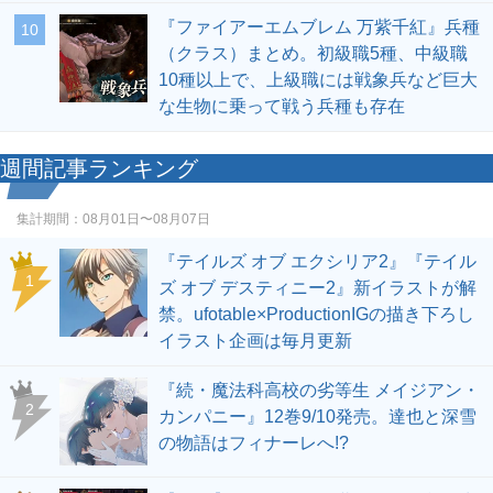
『ファイアーエムブレム 万紫千紅』兵種
10
（クラス）まとめ。初級職5種、中級職
10種以上で、上級職には戦象兵など巨大
な生物に乗って戦う兵種も存在
週間記事ランキング
集計期間：
08月01日〜08月07日
『テイルズ オブ エクシリア2』『テイル
1
ズ オブ デスティニー2』新イラストが解
禁。ufotable×ProductionIGの描き下ろし
イラスト企画は毎月更新
『続・魔法科高校の劣等生 メイジアン・
2
カンパニー』12巻9/10発売。達也と深雪
の物語はフィナーレへ!?