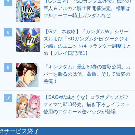
【Gジェネ】『SDガンダム外伝』伝説の
7
巨人＆アルガス騎士団開催決定。報酬は
フルアーマー騎士ガンダムなど
【Gジェネ攻略】『ガンダムW』シリー
8
ズおよび『SDガンダム外伝 ジークジオ
ン編』のユニット/キャラクター調整まと
め【プレイ日記#61】
『キングダム』最新80巻の書影公開。カ
9
バーを飾るのは信、蒙恬、そして鎧姿の
羌瘣！
【SAO×結城さくな】コラボグッズがフ
10
ァミマで8/13発売。描き下ろしイラスト
使用のアクキー＆缶バッジが登場
#サービス終了