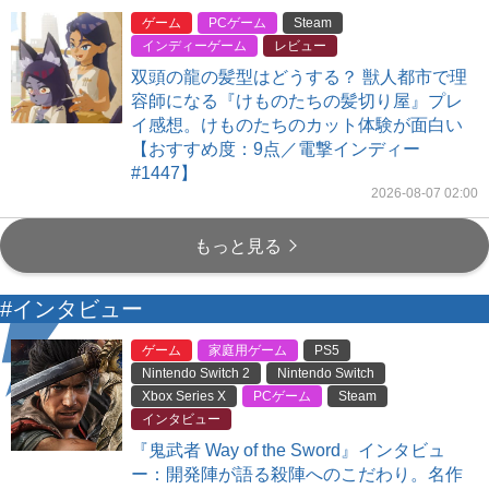
ゲーム
PCゲーム
Steam
インディーゲーム
レビュー
双頭の龍の髪型はどうする？ 獣人都市で理
容師になる『けものたちの髪切り屋』プレ
イ感想。けものたちのカット体験が面白い
【おすすめ度：9点／電撃インディー
#1447】
2026-08-07 02:00
もっと見る
#インタビュー
ゲーム
家庭用ゲーム
PS5
Nintendo Switch 2
Nintendo Switch
Xbox Series X
PCゲーム
Steam
インタビュー
『鬼武者 Way of the Sword』インタビュ
ー：開発陣が語る殺陣へのこだわり。名作