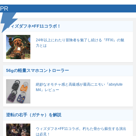
PR
ウィズダフネ×FF11コラボ！
24年以上にわたり冒険者を魅了し続ける『FFXI』の魅
力とは
56gの軽量スマホコントローラー
絶妙なオモチャ感と高級感が最高にエモい『abxylute
M4』レビュー
逆転の右手（ガチャ）を解説
ウィズダフネ×FF11コラボ。朽ちた骨から蘇生する演出
は必見！