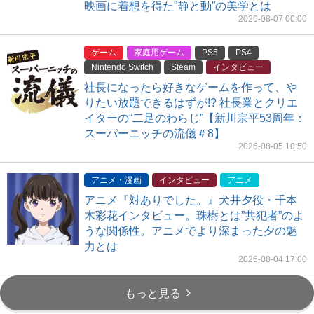
映画に着想を得た"静と動”の美学とは
2026-08-07 00:00
ゲーム
家庭用ゲーム
PS5
PS4
Nintendo Switch
Steam
インタビュー
社長になったら好きなゲームを作って、や
りたい放題できるはずが!? 社長業とクリエ
イターの“二足のわらじ”【新川宗平53周年：
スーパーニッチの流儀＃8】
2026-08-05 10:50
アニメ・漫画
インタビュー
アニメ
アニメ『対ありでした。』犬井夕役・千本
木彩花インタビュー。珠樹とは”共犯者”のよ
うな関係性。アニメでより深まった夕の魅
力とは
2026-08-04 17:00
もっと見る