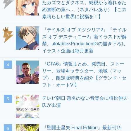
2
たカズマとダクネス。納税から逃れるた
め禁断の策へ…（ネタバレあり）【この
素晴らしい世界に祝福を！】
『テイルズ オブ エクシリア2』『テイル
3
ズ オブ デスティニー2』新イラストが解
禁。ufotable×ProductionIGの描き下ろし
イラスト企画は毎月更新
『GTA6』情報まとめ。発売日、ストー
4
リー、登場キャラクター、地域（マッ
プ）、限定版特典を紹介【グランド・セ
フト・オートVI】
テレビ朝日 題名のない音楽会に植松伸夫
5
氏が出演
『聖闘士星矢 Final Edition』最新刊15
6