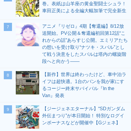
巻。表紙は山羊座の黄金聖闘士シュラ！
車田正美による全編大幅加筆で完全新生
アニメ『リゼロ』4期【奪還編】8/12放
7
送開始。PV公開＆奪還編初回第12話“こ
れからの話”あらすじ公開。エミリアたち
の想いを受け取り“ナツキ・スバル”とし
て戦う決意をしたスバルは塔内の螺旋階
段へと向かう――
【新作】世界は終わったけど、車中泊ラ
8
イフは超快適。1台のバンを我が家にす
るコージー終末サバイバル『In the
Van』発表
【ジージェネエターナル】“SDガンダム
9
外伝まつり”が本日開始！ 特別なログイ
ンボーナスなどが開催中【Gジェネ】