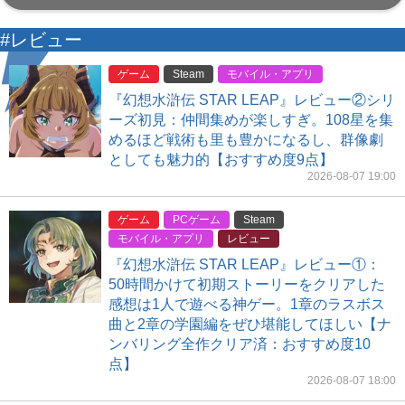
#レビュー
ゲーム
Steam
モバイル・アプリ
『幻想水滸伝 STAR LEAP』レビュー②シリ
ーズ初見：仲間集めが楽しすぎ。108星を集
めるほど戦術も里も豊かになるし、群像劇
としても魅力的【おすすめ度9点】
2026-08-07 19:00
ゲーム
PCゲーム
Steam
モバイル・アプリ
レビュー
『幻想水滸伝 STAR LEAP』レビュー①：
50時間かけて初期ストーリーをクリアした
感想は1人で遊べる神ゲー。1章のラスボス
曲と2章の学園編をぜひ堪能してほしい【ナ
ンバリング全作クリア済：おすすめ度10
点】
2026-08-07 18:00