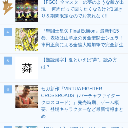
【FGO】全マスターの夢のような敵が出
3
現！ 何周だって回りたくなるけど1回き
り＆期間限定なのでお忘れなく!!
『聖闘士星矢 Final Edition』最新刊15
4
巻。表紙は山羊座の黄金聖闘士シュラ！
車田正美による全編大幅加筆で完全新生
【難読漢字】夏といえば“蕣”。読み方
5
は？
セガ新作『VIRTUA FIGHTER
6
CROSSROADS（バーチャファイター
クロスロード）』発売時期、ゲーム概
要、登場キャラクターなど最新情報まと
め