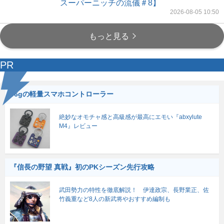
スーパーニッチの流儀＃8】
2026-08-05 10:50
もっと見る
PR
56gの軽量スマホコントローラー
絶妙なオモチャ感と高級感が最高にエモい『abxylute
M4』レビュー
『信長の野望 真戦』初のPKシーズン先行攻略
武田勢力の特性を徹底解説！ 伊達政宗、長野業正、佐
竹義重など8人の新武将やおすすめ編制も