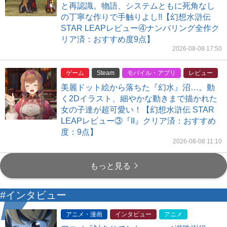
と再認識。物語、システムともに死角なし
の丁寧な作りで手触りよし!!【幻想水滸伝
STAR LEAPレビュー④ナンバリング全作ク
リア済：おすすめ度9点】
2026-08-08 17:50
ゲーム
Steam
モバイル・アプリ
レビュー
美麗ドット絵から落ちた『幻水』沼…。動
く2Dイラスト、細やかな動きまで描かれた
女の子達が超可愛い！【幻想水滸伝 STAR
LEAPレビュー③『II』クリア済：おすすめ
度：9点】
2026-08-08 11:10
もっと見る
#インタビュー
アニメ・漫画
インタビュー
アニメ