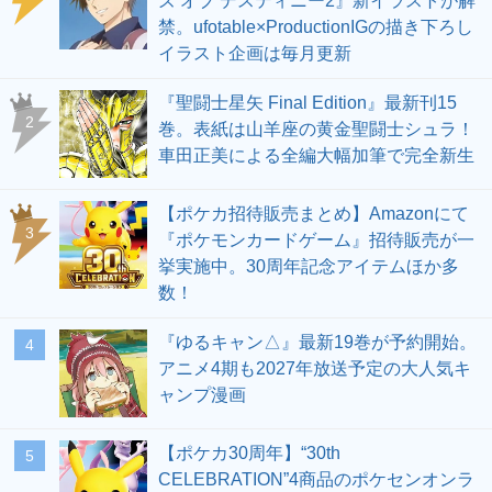
ズ オブ デスティニー2』新イラストが解
禁。ufotable×ProductionIGの描き下ろし
イラスト企画は毎月更新
『聖闘士星矢 Final Edition』最新刊15
2
巻。表紙は山羊座の黄金聖闘士シュラ！
車田正美による全編大幅加筆で完全新生
【ポケカ招待販売まとめ】Amazonにて
3
『ポケモンカードゲーム』招待販売が一
挙実施中。30周年記念アイテムほか多
数！
『ゆるキャン△』最新19巻が予約開始。
4
アニメ4期も2027年放送予定の大人気キ
ャンプ漫画
【ポケカ30周年】“30th
5
CELEBRATION”4商品のポケセンオンラ