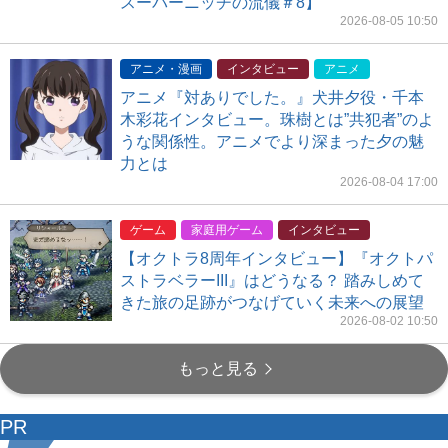
スーパーニッチの流儀＃8】
2026-08-05 10:50
アニメ・漫画
インタビュー
アニメ
アニメ『対ありでした。』犬井夕役・千本
木彩花インタビュー。珠樹とは”共犯者”のよ
うな関係性。アニメでより深まった夕の魅
力とは
2026-08-04 17:00
ゲーム
家庭用ゲーム
インタビュー
【オクトラ8周年インタビュー】『オクトパ
ストラベラーIII』はどうなる？ 踏みしめて
きた旅の足跡がつなげていく未来への展望
2026-08-02 10:50
もっと見る
PR