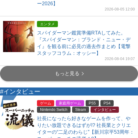
ー2026】
2026-08-05 12:00
エンタメ
スパイダーマン鑑賞準備RTAしてみた。
『スパイダーマン：ブランド・ニュー・デ
イ』を観る前に必見の過去作まとめ【電撃
スタッフコラム：オッシー】
2026-08-04 19:07
もっと見る
#インタビュー
ゲーム
家庭用ゲーム
PS5
PS4
Nintendo Switch
Steam
インタビュー
社長になったら好きなゲームを作って、や
りたい放題できるはずが!? 社長業とクリエ
イターの“二足のわらじ”【新川宗平53周年：