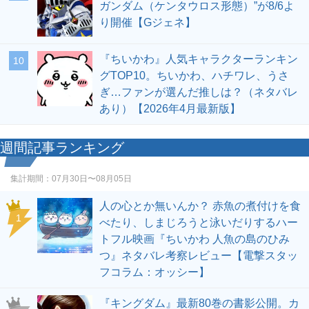
ガンダム（ケンタウロス形態）”が8/6よ
り開催【Gジェネ】
『ちいかわ』人気キャラクターランキン
10
グTOP10。ちいかわ、ハチワレ、うさ
ぎ…ファンが選んだ推しは？（ネタバレ
あり）【2026年4月最新版】
週間記事ランキング
集計期間：
07月30日〜08月05日
人の心とか無いんか？ 赤魚の煮付けを食
1
べたり、しまじろうと泳いだりするハー
トフル映画『ちいかわ 人魚の島のひみ
つ』ネタバレ考察レビュー【電撃スタッ
フコラム：オッシー】
『キングダム』最新80巻の書影公開。カ