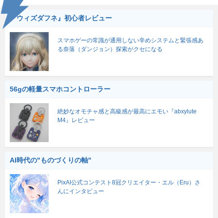
『ウィズダフネ』初心者レビュー
スマホゲーの常識が通用しない辛めシステムと緊張感あ
る奈落（ダンジョン）探索がクセになる
56gの軽量スマホコントローラー
絶妙なオモチャ感と高級感が最高にエモい『abxylute
M4』レビュー
AI時代の"ものづくりの軸"
PixAI公式コンテスト8冠クリエイター・エル（Eru）さ
んにインタビュー