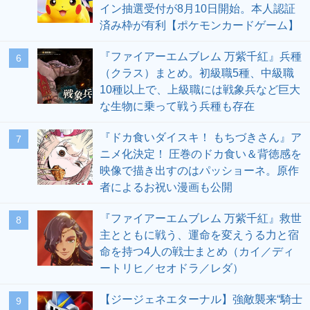
イン抽選受付が8月10日開始。本人認証
済み枠が有利【ポケモンカードゲーム】
『ファイアーエムブレム 万紫千紅』兵種
6
（クラス）まとめ。初級職5種、中級職
10種以上で、上級職には戦象兵など巨大
な生物に乗って戦う兵種も存在
『ドカ食いダイスキ！ もちづきさん』ア
7
ニメ化決定！ 圧巻のドカ食い＆背徳感を
映像で描き出すのはパッショーネ。原作
者によるお祝い漫画も公開
『ファイアーエムブレム 万紫千紅』救世
8
主とともに戦う、運命を変えうる力と宿
命を持つ4人の戦士まとめ（カイ／ディ
ートリヒ／セオドラ／レダ）
【ジージェネエターナル】強敵襲来“騎士
9