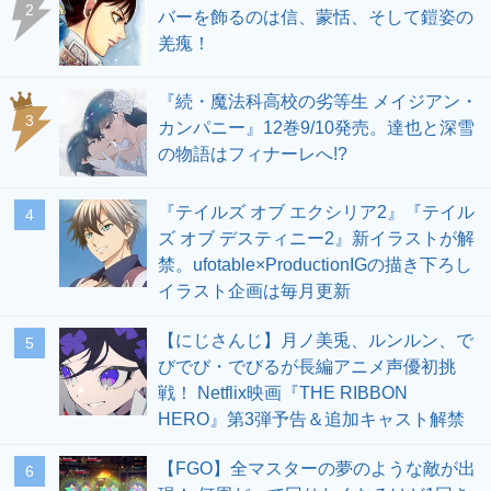
2
バーを飾るのは信、蒙恬、そして鎧姿の
羌瘣！
『続・魔法科高校の劣等生 メイジアン・
3
カンパニー』12巻9/10発売。達也と深雪
の物語はフィナーレへ!?
『テイルズ オブ エクシリア2』『テイル
4
ズ オブ デスティニー2』新イラストが解
禁。ufotable×ProductionIGの描き下ろし
イラスト企画は毎月更新
【にじさんじ】月ノ美兎、ルンルン、で
5
びでび・でびるが長編アニメ声優初挑
戦！ Netflix映画『THE RIBBON
HERO』第3弾予告＆追加キャスト解禁
【FGO】全マスターの夢のような敵が出
6