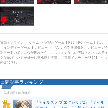
電撃オンライン
ゲーム
家庭用ゲーム
PS5
PCゲーム
Steam
インディーゲーム
レビュー
『AI LIMIT 無限機兵』レビュー：特
別モードのボスに心が折れそう…。スタミナなしの爽快さとソウルライ
クな遊びごたえが融合し達成感も段違い【電撃インディー#812】
＜
画像27/37＞
日間記事ランキング
集計期間：
08月05日
『テイルズ オブ エクシリア2』『テイル
1