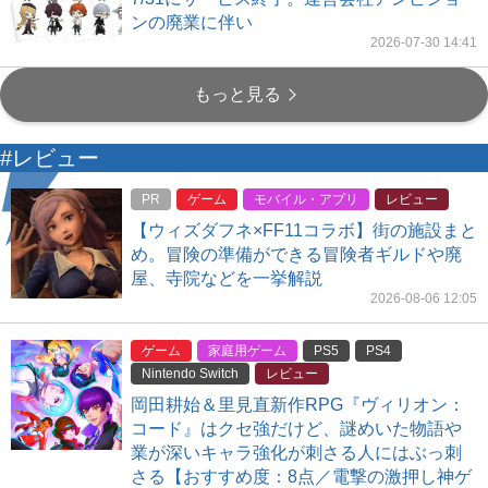
ンの廃業に伴い
2026-07-30 14:41
もっと見る
#レビュー
PR
ゲーム
モバイル・アプリ
レビュー
【ウィズダフネ×FF11コラボ】街の施設まと
め。冒険の準備ができる冒険者ギルドや廃
屋、寺院などを一挙解説
2026-08-06 12:05
ゲーム
家庭用ゲーム
PS5
PS4
Nintendo Switch
レビュー
岡田耕始＆里見直新作RPG『ヴィリオン：
コード』はクセ強だけど、謎めいた物語や
業が深いキャラ強化が刺さる人にはぶっ刺
さる【おすすめ度：8点／電撃の激押し神ゲ