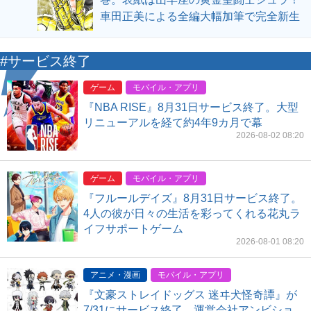
車田正美による全編大幅加筆で完全新生
#サービス終了
ゲーム
モバイル・アプリ
『NBA RISE』8月31日サービス終了。大型
リニューアルを経て約4年9カ月で幕
2026-08-02 08:20
ゲーム
モバイル・アプリ
『フルールデイズ』8月31日サービス終了。
4人の彼が日々の生活を彩ってくれる花丸ラ
イフサポートゲーム
2026-08-01 08:20
アニメ・漫画
モバイル・アプリ
『文豪ストレイドッグス 迷ヰ犬怪奇譚』が
7/31にサービス終了。運営会社アンビショ