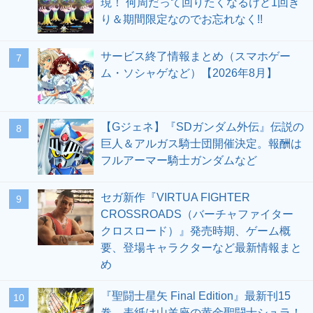
現！ 何周だって回りたくなるけど1回き
り＆期間限定なのでお忘れなく!!
サービス終了情報まとめ（スマホゲー
7
ム・ソシャゲなど）【2026年8月】
【Gジェネ】『SDガンダム外伝』伝説の
8
巨人＆アルガス騎士団開催決定。報酬は
フルアーマー騎士ガンダムなど
セガ新作『VIRTUA FIGHTER
9
CROSSROADS（バーチャファイター
クロスロード）』発売時期、ゲーム概
要、登場キャラクターなど最新情報まと
め
『聖闘士星矢 Final Edition』最新刊15
10
巻。表紙は山羊座の黄金聖闘士シュラ！