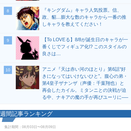
『キングダム』キャラ人気投票。信、
8
政、貂…膨大な数のキャラから一番の推
しキャラを教えてください！
【To LOVEる】8/8が誕生日のキャラが一
9
番くじでフィギュア化!? このスタイルの
良さは…
アニメ『天は赤い河のほとり』第6話“好
10
きになってはいけないひと”。腹心の弟・
第4皇子ザナンザ（声優：千葉翔也）と
再会したカイル。ミタンニとの決戦が迫
る中、ナキアの魔の手が再びユーリに──
週間記事ランキング
集計期間：
08月03日〜08月09日