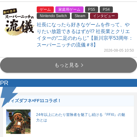
ゲーム
家庭用ゲーム
PS5
PS4
Nintendo Switch
Steam
インタビュー
社長になったら好きなゲームを作って、や
りたい放題できるはずが!? 社長業とクリエ
イターの“二足のわらじ”【新川宗平53周年：
スーパーニッチの流儀＃8】
2026-08-05 10:50
もっと見る
PR
ウィズダフネ×FF11コラボ！
24年以上にわたり冒険者を魅了し続ける『FFXI』の魅
力とは