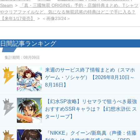
Steam
『真・三國無双 ORIGINS』予約・店舗特典まとめ。Tシャツ
やクリアファイルなど、気になる無双武将の特典はどこで手に入る？
【来年1/17発売】
＜画像23/24＞
日間記事ランキング
集計期間：
08月09日
来週のサービス終了情報まとめ（スマホ
1
ゲーム・ソシャゲ）【2026年8月10日～
8月16日】
【幻水SP攻略】リセマラで狙うべき最強
2
おすすめSSRキャラは？【幻想水滸伝 ス
ターリープ】
『NIKKE』クイーン/新島真（声優：佐藤
3