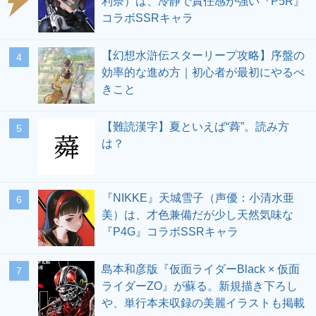
利奈）は、冷静で責任感が強い『P5R』
コラボSSRキャラ
【幻想水滸伝スターリープ攻略】序盤の
4
効率的な進め方｜初心者が最初にやるべ
きこと
【難読漢字】夏といえば“蕣”。読み方
5
は？
『NIKKE』天城雪子（声優：小清水亜
6
美）は、才色兼備だが少し天然気味な
『P4G』コラボSSRキャラ
島本和彦版『仮面ライダーBlack × 仮面
7
ライダーZO』が蘇る。新規描き下ろし
や、単行本未収録の美麗イラストも掲載