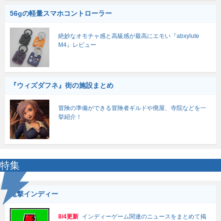
56gの軽量スマホコントローラー
絶妙なオモチャ感と高級感が最高にエモい『abxylute
M4』レビュー
『ウィズダフネ』街の施設まとめ
冒険の準備ができる冒険者ギルドや廃屋、寺院などを一
挙紹介！
特集
電撃インディー
8/4更新
インディーゲーム関連のニュースをまとめて掲