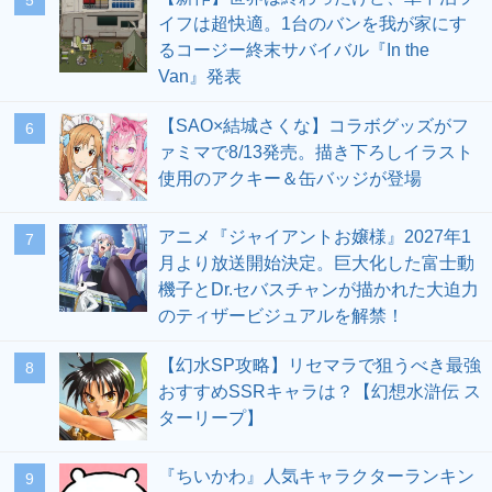
イフは超快適。1台のバンを我が家にす
るコージー終末サバイバル『In the
Van』発表
【SAO×結城さくな】コラボグッズがフ
6
ァミマで8/13発売。描き下ろしイラスト
使用のアクキー＆缶バッジが登場
アニメ『ジャイアントお嬢様』2027年1
7
月より放送開始決定。巨大化した富士動
機子とDr.セバスチャンが描かれた大迫力
のティザービジュアルを解禁！
【幻水SP攻略】リセマラで狙うべき最強
8
おすすめSSRキャラは？【幻想水滸伝 ス
ターリープ】
『ちいかわ』人気キャラクターランキン
9