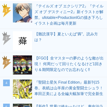
『テイルズ オブ エクシリア2』『テイル
1
ズ オブ デスティニー2』新イラストが解
禁。ufotable×ProductionIGの描き下ろし
イラスト企画は毎月更新
【難読漢字】夏といえば“蕣”。読み方
2
は？
【FGO】全マスターの夢のような敵が出
3
現！ 何周だって回りたくなるけど1回き
り＆期間限定なのでお忘れなく!!
『聖闘士星矢 Final Edition』最新刊15
4
巻。表紙は山羊座の黄金聖闘士シュラ！
車田正美による全編大幅加筆で完全新生
【新作】世界は終わったけど、車中泊ラ
5