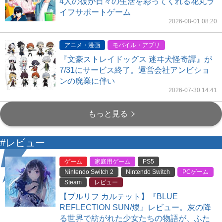
4人の彼が日々の生活を彩ってくれる花丸ラ
イフサポートゲーム
2026-08-01 08:20
アニメ・漫画
モバイル・アプリ
『文豪ストレイドッグス 迷ヰ犬怪奇譚』が
7/31にサービス終了。運営会社アンビショ
ンの廃業に伴い
2026-07-30 14:41
もっと見る
#レビュー
ゲーム
家庭用ゲーム
PS5
Nintendo Switch 2
Nintendo Switch
PCゲーム
Steam
レビュー
【ブルリフ カルテット】『BLUE
REFLECTION SUN/燦』レビュー。灰の降
る世界で紡がれた少女たちの物語が、ふた