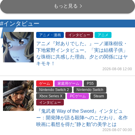
もっと見る
#インタビュー
アニメ・漫画
インタビュー
アニメ
アニメ『対ありでした。』一ノ瀬珠樹役・
下地紫野インタビュー。「実は結構子供」
な珠樹に共感した理由。夕との関係にはヤ
キモキ！
2026-08-08 12:00
ゲーム
家庭用ゲーム
PS5
Nintendo Switch 2
Nintendo Switch
Xbox Series X
PCゲーム
Steam
インタビュー
『鬼武者 Way of the Sword』インタビュ
ー：開発陣が語る殺陣へのこだわり。名作
映画に着想を得た"静と動”の美学とは
2026-08-07 00:00