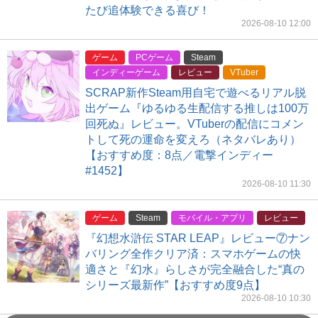
たび追体験できる喜び！
2026-08-10 12:00
ゲーム
PCゲーム
Steam
インディーゲーム
レビュー
VTuber
SCRAP新作Steam用自宅で遊べるリアル脱
出ゲーム『ゆるゆる生配信する推しは100万
回死ぬ』レビュー。VTuberの配信にコメン
トして死の運命を変えろ（ネタバレあり）
【おすすめ度：8点／電撃インディー
#1452】
2026-08-10 11:30
ゲーム
Steam
モバイル・アプリ
レビュー
『幻想水滸伝 STAR LEAP』レビュー⑦ナン
バリング全作クリア済：スマホゲームの快
適さと『幻水』らしさが完全融合した“真の
シリーズ最新作”【おすすめ度9点】
2026-08-10 10:30