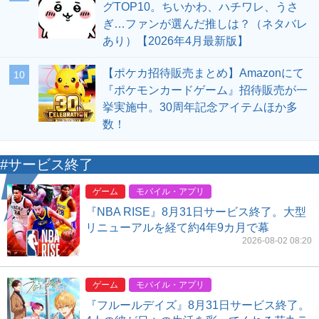
グTOP10。ちいかわ、ハチワレ、うさ
ぎ…ファンが選んだ推しは？（ネタバレ
あり）【2026年4月最新版】
【ポケカ招待販売まとめ】Amazonにて
10
『ポケモンカードゲーム』招待販売が一
挙実施中。30周年記念アイテムほか多
数！
#サービス終了
ゲーム
モバイル・アプリ
『NBA RISE』8月31日サービス終了。大型
リニューアルを経て約4年9カ月で幕
2026-08-02 08:20
ゲーム
モバイル・アプリ
『フルールデイズ』8月31日サービス終了。