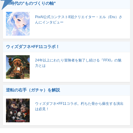
AI時代の"ものづくりの軸"
PixAI公式コンテスト8冠クリエイター・エル（Eru）さ
んにインタビュー
ウィズダフネ×FF11コラボ！
24年以上にわたり冒険者を魅了し続ける『FFXI』の魅
力とは
逆転の右手（ガチャ）を解説
ウィズダフネ×FF11コラボ。朽ちた骨から蘇生する演出
は必見！