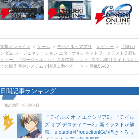
電撃オンライン
ゲーム
モバイル・アプリ
レビュー
『SDガ
ンダム ジージェネレーション エターナル』ネットワークテスト先行レ
ビュー。『ジージェネ』らしさを踏襲しつつ、スマホ向けタイトルとし
ての操作感やシステムで快適に遊べる！
＜画像56/63＞
日間記事ランキング
集計期間：
08月04日
『テイルズ オブ エクシリア2』『テイル
1
ズ オブ デスティニー2』新イラストが解
禁。ufotable×ProductionIGの描き下ろし