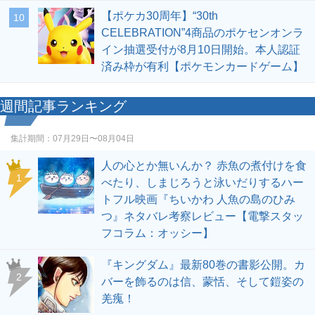
【ポケカ30周年】“30th
10
CELEBRATION”4商品のポケセンオンラ
イン抽選受付が8月10日開始。本人認証
済み枠が有利【ポケモンカードゲーム】
週間記事ランキング
集計期間：
07月29日〜08月04日
人の心とか無いんか？ 赤魚の煮付けを食
1
べたり、しまじろうと泳いだりするハー
トフル映画『ちいかわ 人魚の島のひみ
つ』ネタバレ考察レビュー【電撃スタッ
フコラム：オッシー】
『キングダム』最新80巻の書影公開。カ
2
バーを飾るのは信、蒙恬、そして鎧姿の
羌瘣！