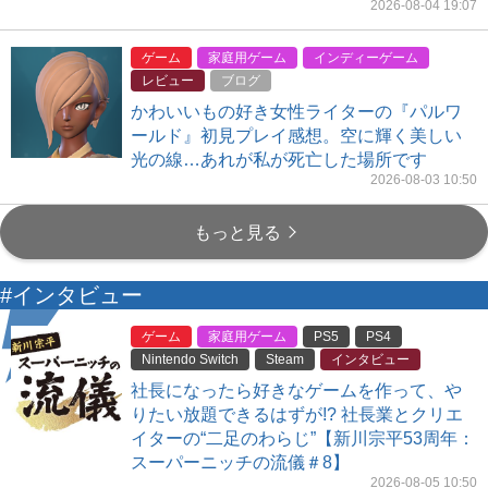
2026-08-04 19:07
ゲーム
家庭用ゲーム
インディーゲーム
レビュー
ブログ
かわいいもの好き女性ライターの『パルワ
ールド』初見プレイ感想。空に輝く美しい
光の線…あれが私が死亡した場所です
2026-08-03 10:50
もっと見る
#インタビュー
ゲーム
家庭用ゲーム
PS5
PS4
Nintendo Switch
Steam
インタビュー
社長になったら好きなゲームを作って、や
りたい放題できるはずが!? 社長業とクリエ
イターの“二足のわらじ”【新川宗平53周年：
スーパーニッチの流儀＃8】
2026-08-05 10:50