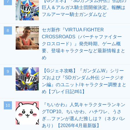
【Gジェネ】『SDガンダム外伝』伝説の
7
巨人＆アルガス騎士団開催決定。報酬は
フルアーマー騎士ガンダムなど
セガ新作『VIRTUA FIGHTER
8
CROSSROADS（バーチャファイター
クロスロード）』発売時期、ゲーム概
要、登場キャラクターなど最新情報まと
め
【Gジェネ攻略】『ガンダムW』シリー
9
ズおよび『SDガンダム外伝 ジークジオ
ン編』のユニット/キャラクター調整まと
め【プレイ日記#61】
『ちいかわ』人気キャラクターランキン
10
グTOP10。ちいかわ、ハチワレ、うさ
ぎ…ファンが選んだ推しは？（ネタバレ
あり）【2026年4月最新版】