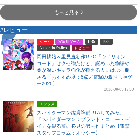
もっと見る
#レビュー
ゲーム
家庭用ゲーム
PS5
PS4
Nintendo Switch
レビュー
岡田耕始＆里見直新作RPG『ヴィリオン：
コード』はクセ強だけど、謎めいた物語や
業が深いキャラ強化が刺さる人にはぶっ刺
さる【おすすめ度：8点／電撃の激押し神ゲ
ー2026】
2026-08-05 12:00
エンタメ
スパイダーマン鑑賞準備RTAしてみた。
『スパイダーマン：ブランド・ニュー・デ
イ』を観る前に必見の過去作まとめ【電撃
スタッフコラム：オッシー】