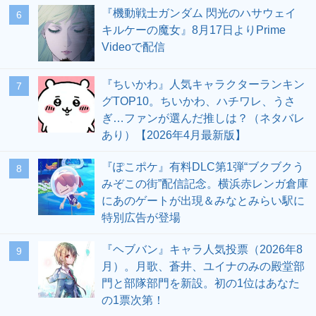
『機動戦士ガンダム 閃光のハサウェイ
6
キルケーの魔女』8月17日よりPrime
Videoで配信
『ちいかわ』人気キャラクターランキン
7
グTOP10。ちいかわ、ハチワレ、うさ
ぎ…ファンが選んだ推しは？（ネタバレ
あり）【2026年4月最新版】
『ぽこポケ』有料DLC第1弾“ブクブクう
8
みぞこの街”配信記念。横浜赤レンガ倉庫
にあのゲートが出現＆みなとみらい駅に
特別広告が登場
『ヘブバン』キャラ人気投票（2026年8
9
月）。月歌、蒼井、ユイナのみの殿堂部
門と部隊部門を新設。初の1位はあなた
の1票次第！