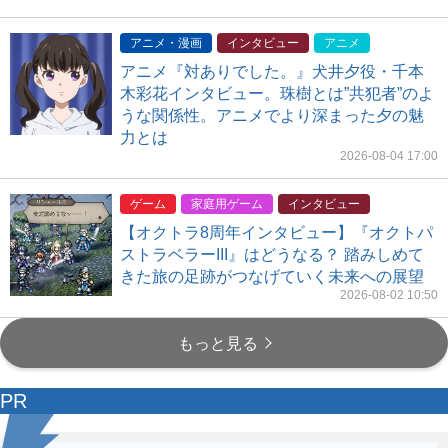
アニメ・漫画
インタビュー
アニメ
アニメ『対ありでした。』犬井夕役・千本
木彩花インタビュー。珠樹とは”共犯者”のよ
うな関係性。アニメでより深まった夕の魅
力とは
2026-08-04 17:00
ゲーム
家庭用ゲーム
インタビュー
【オクトラ8周年インタビュー】『オクトパ
ストラベラーIII』はどうなる？ 踏みしめて
きた旅の足跡がつなげていく未来への展望
2026-08-02 10:50
もっと見る
PR