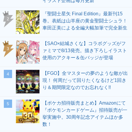
イラスト企画は毎月更新
『聖闘士星矢 Final Edition』最新刊15
2
巻。表紙は山羊座の黄金聖闘士シュラ！
車田正美による全編大幅加筆で完全新生
【SAO×結城さくな】コラボグッズがフ
3
ァミマで8/13発売。描き下ろしイラスト
使用のアクキー＆缶バッジが登場
【FGO】全マスターの夢のような敵が出
4
現！ 何周だって回りたくなるけど1回き
り＆期間限定なのでお忘れなく!!
【ポケカ招待販売まとめ】Amazonにて
5
『ポケモンカードゲーム』招待販売が一
挙実施中。30周年記念アイテムほか多
数！