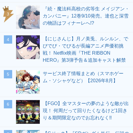
『続・魔法科高校の劣等生 メイジアン・
3
カンパニー』12巻9/10発売。達也と深雪
の物語はフィナーレへ!?
【にじさんじ】月ノ美兎、ルンルン、で
4
びでび・でびるが長編アニメ声優初挑
戦！ Netflix映画『THE RIBBON
HERO』第3弾予告＆追加キャスト解禁
サービス終了情報まとめ（スマホゲー
5
ム・ソシャゲなど）【2026年8月】
【FGO】全マスターの夢のような敵が出
6
現！ 何周だって回りたくなるけど1回き
り＆期間限定なのでお忘れなく!!