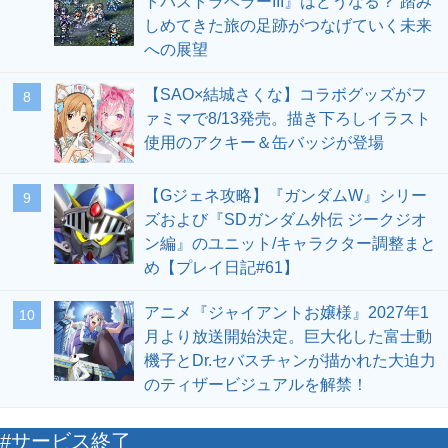
トパストラベラーIII』はどうなる？ 踏み
しめてきた旅の足跡がつなげていく未来
への展望
【SAO×結城さくな】コラボグッズがフ
8
ァミマで8/13発売。描き下ろしイラスト
使用のアクキー＆缶バッジが登場
【Gジェネ攻略】『ガンダムW』シリー
9
ズおよび『SDガンダム外伝 ジークジオ
ン編』のユニット/キャラクター調整まと
め【プレイ日記#61】
アニメ『ジャイアントお嬢様』2027年1
10
月より放送開始決定。巨大化した富士動
機子とDr.セバスチャンが描かれた大迫力
のティザービジュアルを解禁！
#サービス終了