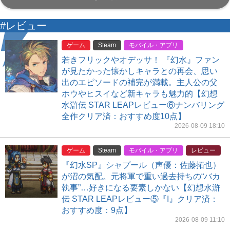
#レビュー
ゲーム
Steam
モバイル・アプリ
若きフリックやオデッサ！ 『幻水』ファン
が見たかった懐かしキャラとの再会、思い
出のエピソードの補完が満載。主人公の父
ホウやヒスイなど新キャラも魅力的【幻想
水滸伝 STAR LEAPレビュー⑥ナンバリング
全作クリア済：おすすめ度10点】
2026-08-09 18:10
ゲーム
Steam
モバイル・アプリ
レビュー
『幻水SP』シャプール（声優：佐藤拓也）
が沼の気配。元将軍で重い過去持ちの“バカ
執事”…好きになる要素しかない【幻想水滸
伝 STAR LEAPレビュー⑤『I』クリア済：
おすすめ度：9点】
2026-08-09 11:10