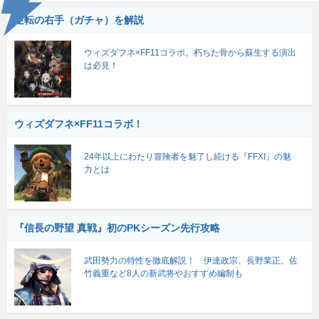
逆転の右手（ガチャ）を解説
ウィズダフネ×FF11コラボ。朽ちた骨から蘇生する演出
は必見！
ウィズダフネ×FF11コラボ！
24年以上にわたり冒険者を魅了し続ける『FFXI』の魅
力とは
『信長の野望 真戦』初のPKシーズン先行攻略
武田勢力の特性を徹底解説！ 伊達政宗、長野業正、佐
竹義重など8人の新武将やおすすめ編制も