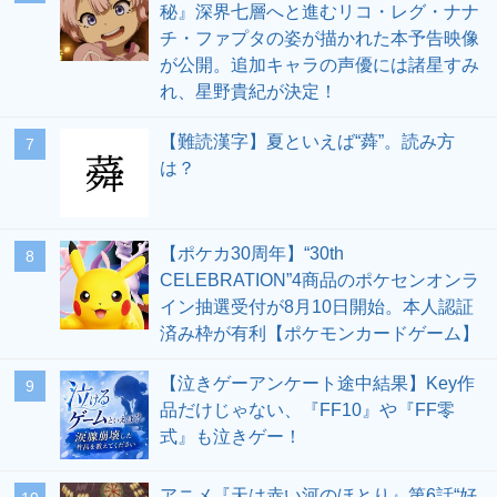
秘』深界七層へと進むリコ・レグ・ナナ
チ・ファプタの姿が描かれた本予告映像
が公開。追加キャラの声優には諸星すみ
れ、星野貴紀が決定！
【難読漢字】夏といえば“蕣”。読み方
7
は？
【ポケカ30周年】“30th
8
CELEBRATION”4商品のポケセンオンラ
イン抽選受付が8月10日開始。本人認証
済み枠が有利【ポケモンカードゲーム】
【泣きゲーアンケート途中結果】Key作
9
品だけじゃない、『FF10』や『FF零
式』も泣きゲー！
アニメ『天は赤い河のほとり』第6話“好