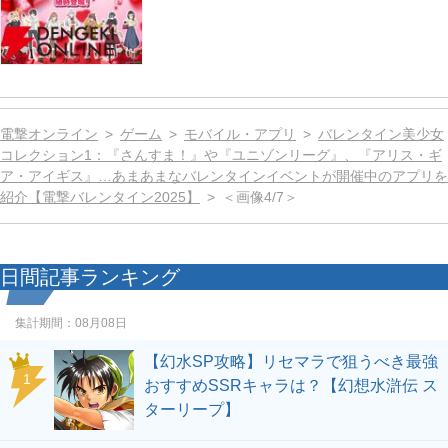
電撃オンライン
ゲーム
モバイル・アプリ
バレンタイン美少女
コレクション1：『さんすま！』や『ユニゾンリーグ』、『アリス・ギ
ア・アイギス』…あまあまなバレンタインイベントが開催中のアプリを
紹介【電撃バレンタイン2025】
＜画像4/7＞
日間記事ランキング
集計期間：
08月08日
【幻水SP攻略】リセマラで狙うべき最強
1
おすすめSSRキャラは？【幻想水滸伝 ス
ターリープ】