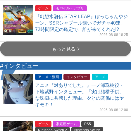
ゲーム
モバイル・アプリ
『幻想水滸伝 STAR LEAP』ぼっちゃんやジ
ーン、SSRシャプール狙いでガチャ40連。
72時間限定の確定で、誰が来てくれた!?
2026-08-08 18:25
もっと見る
#インタビュー
アニメ・漫画
インタビュー
アニメ
アニメ『対ありでした。』一ノ瀬珠樹役・
下地紫野インタビュー。「実は結構子供」
な珠樹に共感した理由。夕との関係にはヤ
キモキ！
2026-08-08 12:00
ゲーム
家庭用ゲーム
PS5
Nintendo Switch 2
Nintendo Switch