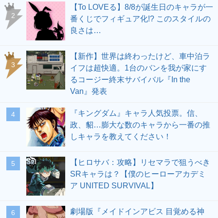
【To LOVEる】8/8が誕生日のキャラが一
2
番くじでフィギュア化!? このスタイルの
良さは…
【新作】世界は終わったけど、車中泊ラ
3
イフは超快適。1台のバンを我が家にす
るコージー終末サバイバル『In the
Van』発表
『キングダム』キャラ人気投票。信、
4
政、貂…膨大な数のキャラから一番の推
しキャラを教えてください！
【ヒロサバ：攻略】リセマラで狙うべき
5
SRキャラは？【僕のヒーローアカデミ
ア UNITED SURVIVAL】
劇場版『メイドインアビス 目覚める神
6