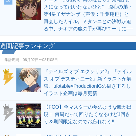
10
きになってはいけないひと”。腹心の弟・
第4皇子ザナンザ（声優：千葉翔也）と
再会したカイル。ミタンニとの決戦が迫
る中、ナキアの魔の手が再びユーリに──
週間記事ランキング
集計期間：
08月02日〜08月08日
『テイルズ オブ エクシリア2』『テイル
1
ズ オブ デスティニー2』新イラストが解
禁。ufotable×ProductionIGの描き下ろし
イラスト企画は毎月更新
【FGO】全マスターの夢のような敵が出
2
現！ 何周だって回りたくなるけど1回き
り＆期間限定なのでお忘れなく!!