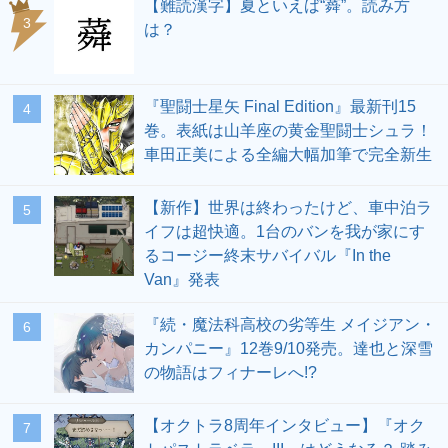
【難読漢字】夏といえば“蕣”。読み方
3
は？
『聖闘士星矢 Final Edition』最新刊15
4
巻。表紙は山羊座の黄金聖闘士シュラ！
車田正美による全編大幅加筆で完全新生
【新作】世界は終わったけど、車中泊ラ
5
イフは超快適。1台のバンを我が家にす
るコージー終末サバイバル『In the
Van』発表
『続・魔法科高校の劣等生 メイジアン・
6
カンパニー』12巻9/10発売。達也と深雪
の物語はフィナーレへ!?
【オクトラ8周年インタビュー】『オク
7