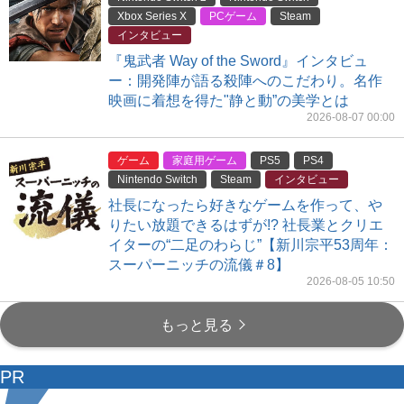
Xbox Series X
PCゲーム
Steam
インタビュー
『鬼武者 Way of the Sword』インタビュ
ー：開発陣が語る殺陣へのこだわり。名作
映画に着想を得た"静と動”の美学とは
2026-08-07 00:00
ゲーム
家庭用ゲーム
PS5
PS4
Nintendo Switch
Steam
インタビュー
社長になったら好きなゲームを作って、や
りたい放題できるはずが!? 社長業とクリエ
イターの“二足のわらじ”【新川宗平53周年：
スーパーニッチの流儀＃8】
2026-08-05 10:50
もっと見る
PR