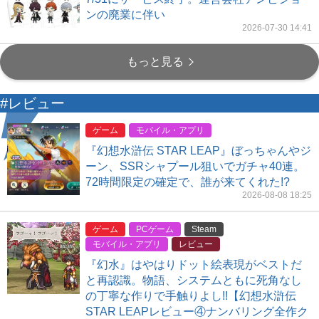
ンの廃業に伴い
2026-07-30 14:41
もっと見る
#レビュー
ゲーム
モバイル・アプリ
『幻想水滸伝 STAR LEAP』ぼっちゃんやジ
ーン、SSRシャプール狙いでガチャ40連。
72時間限定の確定で、誰が来てくれた!?
2026-08-08 18:25
ゲーム
PCゲーム
Steam
モバイル・アプリ
レビュー
『幻水』はやはりドット絵表現がベストだ
と再認識。物語、システムともに死角なし
の丁寧な作りで手触りよし!!【幻想水滸伝
STAR LEAPレビュー④ナンバリング全作ク