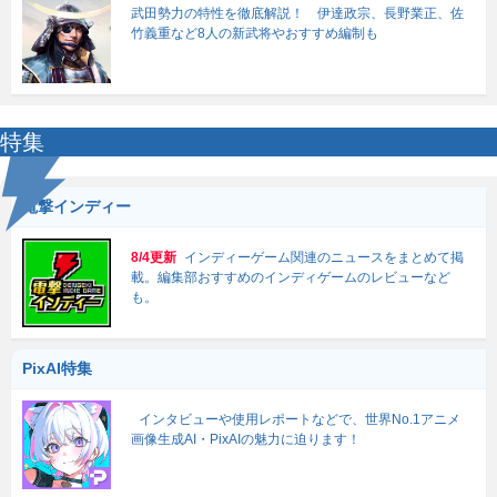
武田勢力の特性を徹底解説！ 伊達政宗、長野業正、佐
竹義重など8人の新武将やおすすめ編制も
特集
電撃インディー
8/4更新
インディーゲーム関連のニュースをまとめて掲
載。編集部おすすめのインディゲームのレビューなど
も。
PixAI特集
インタビューや使用レポートなどで、世界No.1アニメ
画像生成AI・PixAIの魅力に迫ります！