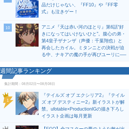
品だけじゃない、『FF10』や『FF零
式』も泣きゲー！
アニメ『天は赤い河のほとり』第6話“好
10
きになってはいけないひと”。腹心の弟・
第4皇子ザナンザ（声優：千葉翔也）と
再会したカイル。ミタンニとの決戦が迫
る中、ナキアの魔の手が再びユーリに──
週間記事ランキング
集計期間：
08月02日〜08月08日
『テイルズ オブ エクシリア2』『テイル
1
ズ オブ デスティニー2』新イラストが解
禁。ufotable×ProductionIGの描き下ろし
イラスト企画は毎月更新
【FGO】全マスターの夢のような敵が出