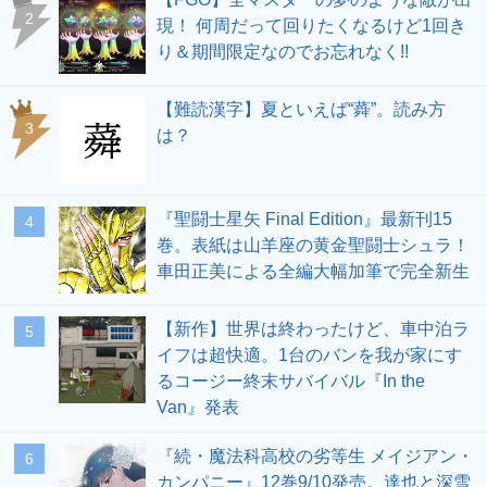
2
現！ 何周だって回りたくなるけど1回き
り＆期間限定なのでお忘れなく!!
【難読漢字】夏といえば“蕣”。読み方
3
は？
『聖闘士星矢 Final Edition』最新刊15
4
巻。表紙は山羊座の黄金聖闘士シュラ！
車田正美による全編大幅加筆で完全新生
【新作】世界は終わったけど、車中泊ラ
5
イフは超快適。1台のバンを我が家にす
るコージー終末サバイバル『In the
Van』発表
『続・魔法科高校の劣等生 メイジアン・
6
カンパニー』12巻9/10発売。達也と深雪