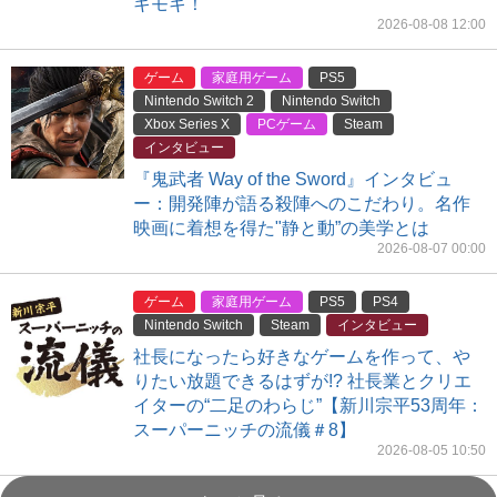
キモキ！
2026-08-08 12:00
ゲーム
家庭用ゲーム
PS5
Nintendo Switch 2
Nintendo Switch
Xbox Series X
PCゲーム
Steam
インタビュー
『鬼武者 Way of the Sword』インタビュ
ー：開発陣が語る殺陣へのこだわり。名作
映画に着想を得た"静と動”の美学とは
2026-08-07 00:00
ゲーム
家庭用ゲーム
PS5
PS4
Nintendo Switch
Steam
インタビュー
社長になったら好きなゲームを作って、や
りたい放題できるはずが!? 社長業とクリエ
イターの“二足のわらじ”【新川宗平53周年：
スーパーニッチの流儀＃8】
2026-08-05 10:50