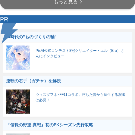
もっと見る
PR
AI時代の"ものづくりの軸"
PixAI公式コンテスト8冠クリエイター・エル（Eru）さ
んにインタビュー
逆転の右手（ガチャ）を解説
ウィズダフネ×FF11コラボ。朽ちた骨から蘇生する演出
は必見！
『信長の野望 真戦』初のPKシーズン先行攻略