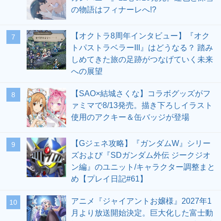
の物語はフィナーレへ!?
【オクトラ8周年インタビュー】『オク
7
トパストラベラーIII』はどうなる？ 踏み
しめてきた旅の足跡がつなげていく未来
への展望
【SAO×結城さくな】コラボグッズがフ
8
ァミマで8/13発売。描き下ろしイラスト
使用のアクキー＆缶バッジが登場
【Gジェネ攻略】『ガンダムW』シリー
9
ズおよび『SDガンダム外伝 ジークジオ
ン編』のユニット/キャラクター調整まと
め【プレイ日記#61】
アニメ『ジャイアントお嬢様』2027年1
10
月より放送開始決定。巨大化した富士動