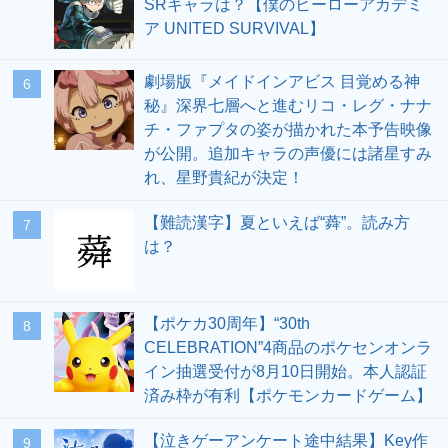
SRキャラは？【僕のヒーローアカデミ
ア UNITED SURVIVAL】
劇場版『メイドインアビス 目覚める神
6
秘』深界七層へと進むリコ・レグ・ナナ
チ・ファプタの姿が描かれた本予告映像
が公開。追加キャラの声優には諸星すみ
れ、星野貴紀が決定！
【難読漢字】夏といえば“蕣”。読み方
7
は？
【ポケカ30周年】“30th
8
CELEBRATION”4商品のポケセンオンラ
イン抽選受付が8月10日開始。本人認証
済み枠が有利【ポケモンカードゲーム】
【泣きゲーアンケート途中結果】Key作
9