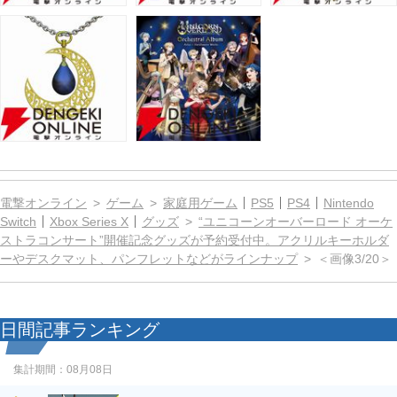
電撃オンライン
ゲーム
家庭用ゲーム
PS5
PS4
Nintendo
Switch
Xbox Series X
グッズ
“ユニコーンオーバーロード オーケ
ストラコンサート”開催記念グッズが予約受付中。アクリルキーホルダ
ーやデスクマット、パンフレットなどがラインナップ
＜画像3/20＞
日間記事ランキング
集計期間：
08月08日