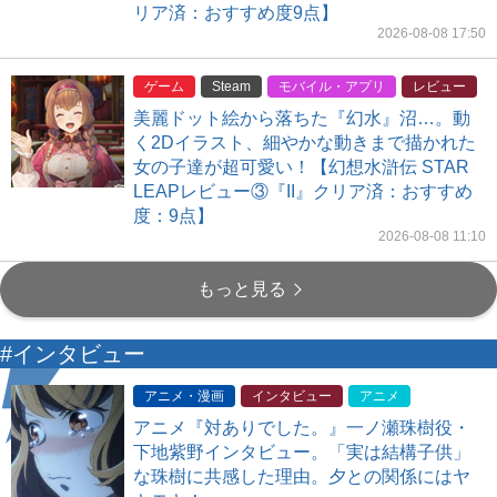
リア済：おすすめ度9点】
2026-08-08 17:50
ゲーム
Steam
モバイル・アプリ
レビュー
美麗ドット絵から落ちた『幻水』沼…。動
く2Dイラスト、細やかな動きまで描かれた
女の子達が超可愛い！【幻想水滸伝 STAR
LEAPレビュー③『II』クリア済：おすすめ
度：9点】
2026-08-08 11:10
もっと見る
#インタビュー
アニメ・漫画
インタビュー
アニメ
アニメ『対ありでした。』一ノ瀬珠樹役・
下地紫野インタビュー。「実は結構子供」
な珠樹に共感した理由。夕との関係にはヤ