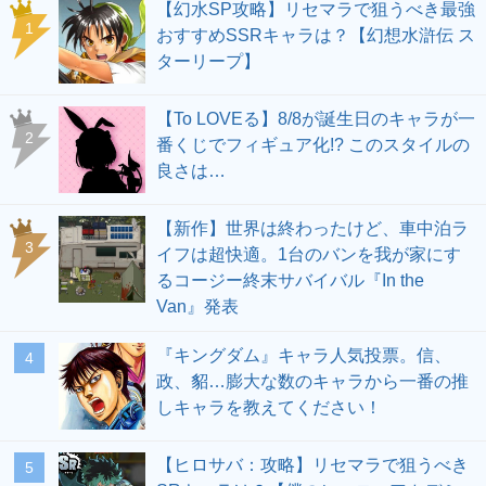
【幻水SP攻略】リセマラで狙うべき最強
1
おすすめSSRキャラは？【幻想水滸伝 ス
ターリープ】
【To LOVEる】8/8が誕生日のキャラが一
2
番くじでフィギュア化!? このスタイルの
良さは…
【新作】世界は終わったけど、車中泊ラ
3
イフは超快適。1台のバンを我が家にす
るコージー終末サバイバル『In the
Van』発表
『キングダム』キャラ人気投票。信、
4
政、貂…膨大な数のキャラから一番の推
しキャラを教えてください！
【ヒロサバ：攻略】リセマラで狙うべき
5