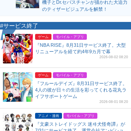
機子とDr.セバスチャンが描かれた大迫力
のティザービジュアルを解禁！
#サービス終了
ゲーム
モバイル・アプリ
『NBA RISE』8月31日サービス終了。大型
リニューアルを経て約4年9カ月で幕
2026-08-02 08:20
ゲーム
モバイル・アプリ
『フルールデイズ』8月31日サービス終了。
4人の彼が日々の生活を彩ってくれる花丸ラ
イフサポートゲーム
2026-08-01 08:20
アニメ・漫画
モバイル・アプリ
『文豪ストレイドッグス 迷ヰ犬怪奇譚』が
7/31にサービス終了。運営会社アンビショ