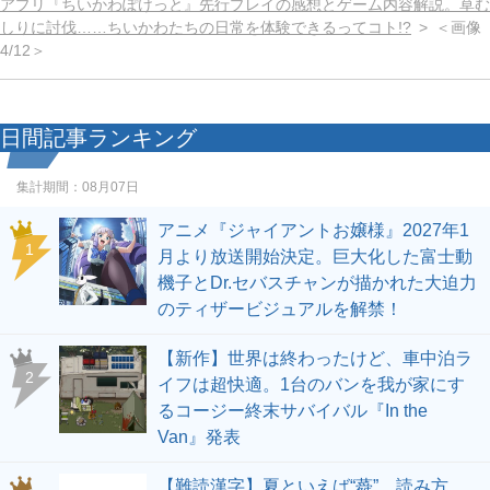
アプリ『ちいかわぽけっと』先行プレイの感想とゲーム内容解説。草む
しりに討伐……ちいかわたちの日常を体験できるってコト!?
＜画像
4/12＞
日間記事ランキング
集計期間：
08月07日
アニメ『ジャイアントお嬢様』2027年1
1
月より放送開始決定。巨大化した富士動
機子とDr.セバスチャンが描かれた大迫力
のティザービジュアルを解禁！
【新作】世界は終わったけど、車中泊ラ
2
イフは超快適。1台のバンを我が家にす
るコージー終末サバイバル『In the
Van』発表
【難読漢字】夏といえば“蕣”。読み方