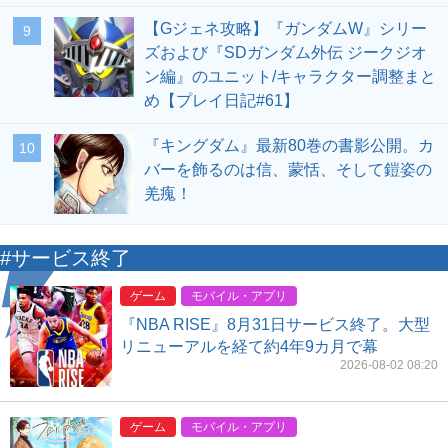
【Gジェネ攻略】『ガンダムW』シリー
9
ズおよび『SDガンダム外伝 ジークジオ
ン編』のユニット/キャラクター調整まと
め【プレイ日記#61】
『キングダム』最新80巻の書影公開。カ
10
バーを飾るのは信、蒙恬、そして鎧姿の
羌瘣！
#サービス終了
ゲーム
モバイル・アプリ
『NBA RISE』8月31日サービス終了。大型
リニューアルを経て約4年9カ月で幕
2026-08-02 08:20
ゲーム
モバイル・アプリ