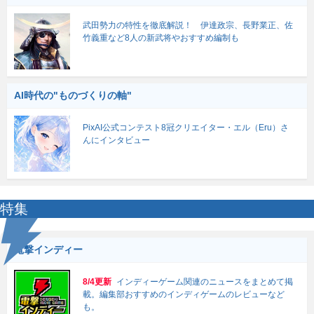
武田勢力の特性を徹底解説！ 伊達政宗、長野業正、佐
竹義重など8人の新武将やおすすめ編制も
AI時代の"ものづくりの軸"
PixAI公式コンテスト8冠クリエイター・エル（Eru）さ
んにインタビュー
特集
電撃インディー
8/4更新
インディーゲーム関連のニュースをまとめて掲
載。編集部おすすめのインディゲームのレビューなど
も。