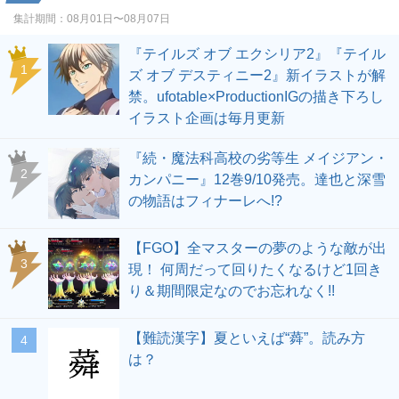
集計期間：
08月01日〜08月07日
『テイルズ オブ エクシリア2』『テイル
1
ズ オブ デスティニー2』新イラストが解
禁。ufotable×ProductionIGの描き下ろし
イラスト企画は毎月更新
『続・魔法科高校の劣等生 メイジアン・
2
カンパニー』12巻9/10発売。達也と深雪
の物語はフィナーレへ!?
【FGO】全マスターの夢のような敵が出
3
現！ 何周だって回りたくなるけど1回き
り＆期間限定なのでお忘れなく!!
【難読漢字】夏といえば“蕣”。読み方
4
は？