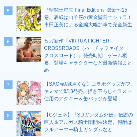
『聖闘士星矢 Final Edition』最新刊15
5
巻。表紙は山羊座の黄金聖闘士シュラ！
車田正美による全編大幅加筆で完全新生
セガ新作『VIRTUA FIGHTER
6
CROSSROADS（バーチャファイター
クロスロード）』発売時期、ゲーム概
要、登場キャラクターなど最新情報まと
め
【SAO×結城さくな】コラボグッズがフ
7
ァミマで8/13発売。描き下ろしイラスト
使用のアクキー＆缶バッジが登場
【Gジェネ】『SDガンダム外伝』伝説の
8
巨人＆アルガス騎士団開催決定。報酬は
フルアーマー騎士ガンダムなど