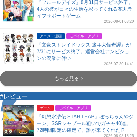
『フルールデイズ』8月31日サービス終了。
4人の彼が日々の生活を彩ってくれる花丸ラ
イフサポートゲーム
2026-08-01 08:20
アニメ・漫画
モバイル・アプリ
『文豪ストレイドッグス 迷ヰ犬怪奇譚』が
7/31にサービス終了。運営会社アンビショ
ンの廃業に伴い
2026-07-30 14:41
もっと見る
#レビュー
ゲーム
モバイル・アプリ
『幻想水滸伝 STAR LEAP』ぼっちゃんやジ
ーン、SSRシャプール狙いでガチャ40連。
72時間限定の確定で、誰が来てくれた!?
2026-08-08 18:25