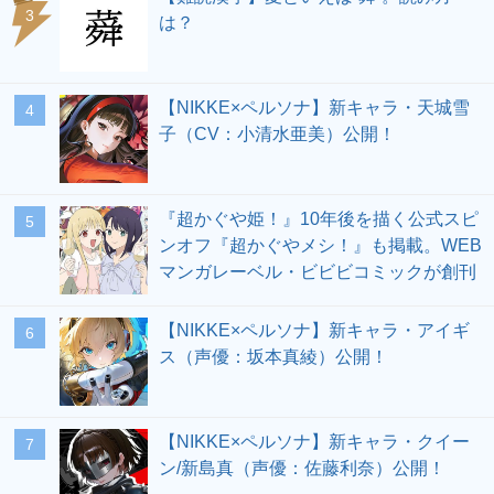
3
は？
【NIKKE×ペルソナ】新キャラ・天城雪
4
子（CV：小清水亜美）公開！
『超かぐや姫！』10年後を描く公式スピ
5
ンオフ『超かぐやメシ！』も掲載。WEB
マンガレーベル・ビビビコミックが創刊
【NIKKE×ペルソナ】新キャラ・アイギ
6
ス（声優：坂本真綾）公開！
【NIKKE×ペルソナ】新キャラ・クイー
7
ン/新島真（声優：佐藤利奈）公開！