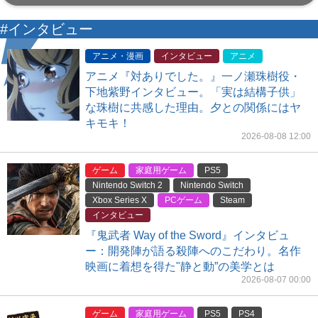
#インタビュー
アニメ・漫画
インタビュー
アニメ
アニメ『対ありでした。』一ノ瀬珠樹役・
下地紫野インタビュー。「実は結構子供」
な珠樹に共感した理由。夕との関係にはヤ
キモキ！
2026-08-08 12:00
ゲーム
家庭用ゲーム
PS5
Nintendo Switch 2
Nintendo Switch
Xbox Series X
PCゲーム
Steam
インタビュー
『鬼武者 Way of the Sword』インタビュ
ー：開発陣が語る殺陣へのこだわり。名作
映画に着想を得た"静と動”の美学とは
2026-08-07 00:00
ゲーム
家庭用ゲーム
PS5
PS4