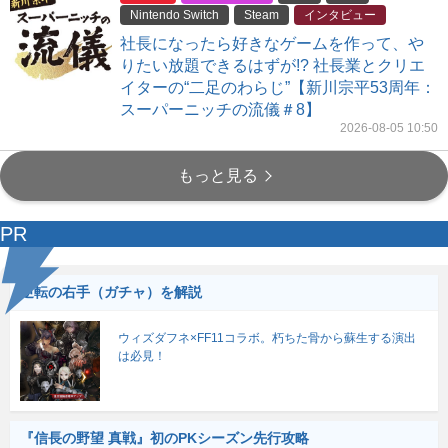
Nintendo Switch
Steam
インタビュー
社長になったら好きなゲームを作って、や
りたい放題できるはずが!? 社長業とクリエ
イターの“二足のわらじ”【新川宗平53周年：
スーパーニッチの流儀＃8】
2026-08-05 10:50
もっと見る
PR
逆転の右手（ガチャ）を解説
ウィズダフネ×FF11コラボ。朽ちた骨から蘇生する演出
は必見！
『信長の野望 真戦』初のPKシーズン先行攻略