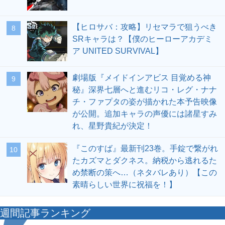
【ヒロサバ：攻略】リセマラで狙うべき
8
SRキャラは？【僕のヒーローアカデミ
ア UNITED SURVIVAL】
劇場版『メイドインアビス 目覚める神
9
秘』深界七層へと進むリコ・レグ・ナナ
チ・ファプタの姿が描かれた本予告映像
が公開。追加キャラの声優には諸星すみ
れ、星野貴紀が決定！
『このすば』最新刊23巻。手錠で繋がれ
10
たカズマとダクネス。納税から逃れるた
め禁断の策へ…（ネタバレあり）【この
素晴らしい世界に祝福を！】
週間記事ランキング