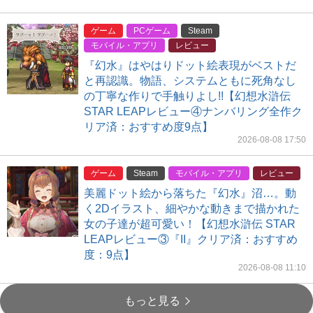
ゲーム
PCゲーム
Steam
モバイル・アプリ
レビュー
『幻水』はやはりドット絵表現がベストだ
と再認識。物語、システムともに死角なし
の丁寧な作りで手触りよし!!【幻想水滸伝
STAR LEAPレビュー④ナンバリング全作ク
リア済：おすすめ度9点】
2026-08-08 17:50
ゲーム
Steam
モバイル・アプリ
レビュー
美麗ドット絵から落ちた『幻水』沼…。動
く2Dイラスト、細やかな動きまで描かれた
女の子達が超可愛い！【幻想水滸伝 STAR
LEAPレビュー③『II』クリア済：おすすめ
度：9点】
2026-08-08 11:10
もっと見る