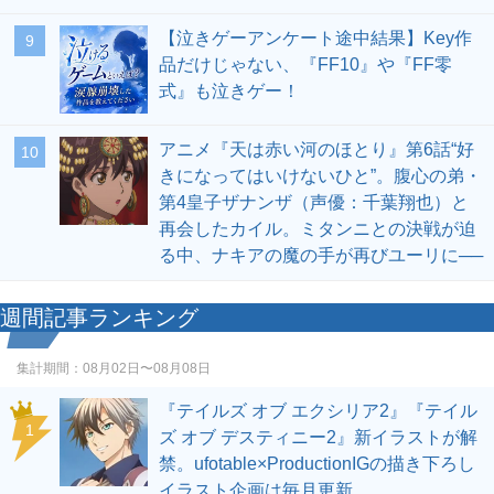
【泣きゲーアンケート途中結果】Key作
9
品だけじゃない、『FF10』や『FF零
式』も泣きゲー！
アニメ『天は赤い河のほとり』第6話“好
10
きになってはいけないひと”。腹心の弟・
第4皇子ザナンザ（声優：千葉翔也）と
再会したカイル。ミタンニとの決戦が迫
る中、ナキアの魔の手が再びユーリに──
週間記事ランキング
集計期間：
08月02日〜08月08日
『テイルズ オブ エクシリア2』『テイル
1
ズ オブ デスティニー2』新イラストが解
禁。ufotable×ProductionIGの描き下ろし
イラスト企画は毎月更新