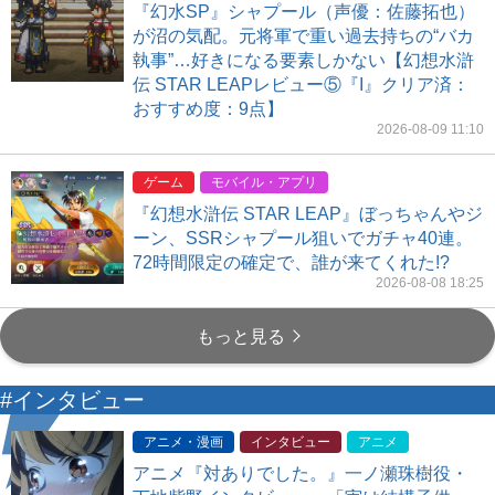
『幻水SP』シャプール（声優：佐藤拓也）
が沼の気配。元将軍で重い過去持ちの“バカ
執事”…好きになる要素しかない【幻想水滸
伝 STAR LEAPレビュー⑤『I』クリア済：
おすすめ度：9点】
2026-08-09 11:10
ゲーム
モバイル・アプリ
『幻想水滸伝 STAR LEAP』ぼっちゃんやジ
ーン、SSRシャプール狙いでガチャ40連。
72時間限定の確定で、誰が来てくれた!?
2026-08-08 18:25
もっと見る
#インタビュー
アニメ・漫画
インタビュー
アニメ
アニメ『対ありでした。』一ノ瀬珠樹役・