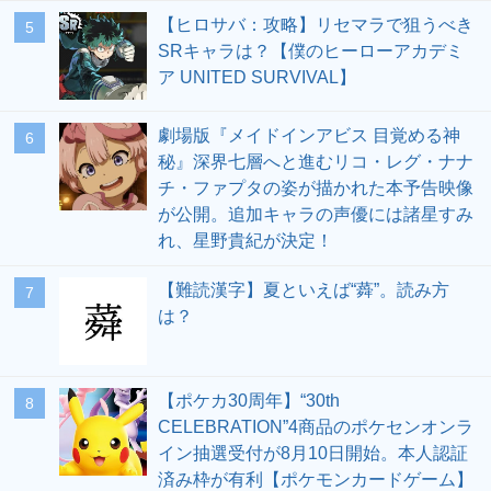
【ヒロサバ：攻略】リセマラで狙うべき
5
SRキャラは？【僕のヒーローアカデミ
ア UNITED SURVIVAL】
劇場版『メイドインアビス 目覚める神
6
秘』深界七層へと進むリコ・レグ・ナナ
チ・ファプタの姿が描かれた本予告映像
が公開。追加キャラの声優には諸星すみ
れ、星野貴紀が決定！
【難読漢字】夏といえば“蕣”。読み方
7
は？
【ポケカ30周年】“30th
8
CELEBRATION”4商品のポケセンオンラ
イン抽選受付が8月10日開始。本人認証
済み枠が有利【ポケモンカードゲーム】