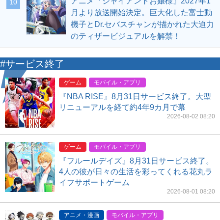
アニメ『ジャイアントお嬢様』2027年1
10
月より放送開始決定。巨大化した富士動
機子とDr.セバスチャンが描かれた大迫力
のティザービジュアルを解禁！
#サービス終了
ゲーム
モバイル・アプリ
『NBA RISE』8月31日サービス終了。大型
リニューアルを経て約4年9カ月で幕
2026-08-02 08:20
ゲーム
モバイル・アプリ
『フルールデイズ』8月31日サービス終了。
4人の彼が日々の生活を彩ってくれる花丸ラ
イフサポートゲーム
2026-08-01 08:20
アニメ・漫画
モバイル・アプリ