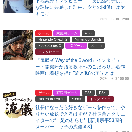
下地紫野インタビュー。「実は結構子供」
な珠樹に共感した理由。夕との関係にはヤ
キモキ！
2026-08-08 12:00
ゲーム
家庭用ゲーム
PS5
Nintendo Switch 2
Nintendo Switch
Xbox Series X
PCゲーム
Steam
インタビュー
『鬼武者 Way of the Sword』インタビュ
ー：開発陣が語る殺陣へのこだわり。名作
映画に着想を得た"静と動”の美学とは
2026-08-07 00:00
ゲーム
家庭用ゲーム
PS5
PS4
Nintendo Switch
Steam
インタビュー
社長になったら好きなゲームを作って、や
りたい放題できるはずが!? 社長業とクリエ
イターの“二足のわらじ”【新川宗平53周年：
スーパーニッチの流儀＃8】