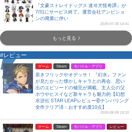
『文豪ストレイドッグス 迷ヰ犬怪奇譚』が
7/31にサービス終了。運営会社アンビショ
ンの廃業に伴い
2026-07-30 14:41
もっと見る
#レビュー
ゲーム
Steam
モバイル・アプリ
若きフリックやオデッサ！ 『幻水』ファン
が見たかった懐かしキャラとの再会、思い
出のエピソードの補完が満載。主人公の父
ホウやヒスイなど新キャラも魅力的【幻想
水滸伝 STAR LEAPレビュー⑥ナンバリング
全作クリア済：おすすめ度10点】
2026-08-09 18:10
ゲーム
Steam
モバイル・アプリ
レビュー