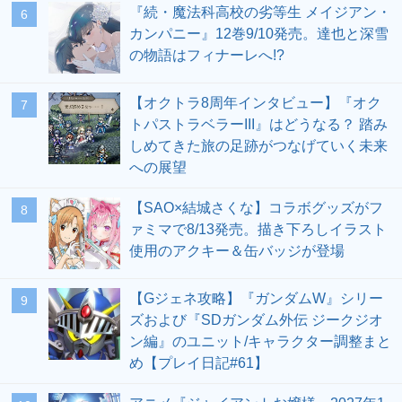
『続・魔法科高校の劣等生 メイジアン・
6
カンパニー』12巻9/10発売。達也と深雪
の物語はフィナーレへ!?
【オクトラ8周年インタビュー】『オク
7
トパストラベラーIII』はどうなる？ 踏み
しめてきた旅の足跡がつなげていく未来
への展望
【SAO×結城さくな】コラボグッズがフ
8
ァミマで8/13発売。描き下ろしイラスト
使用のアクキー＆缶バッジが登場
【Gジェネ攻略】『ガンダムW』シリー
9
ズおよび『SDガンダム外伝 ジークジオ
ン編』のユニット/キャラクター調整まと
め【プレイ日記#61】