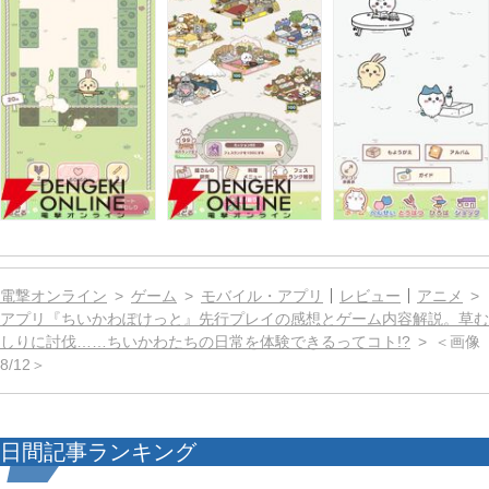
電撃オンライン
ゲーム
モバイル・アプリ
レビュー
アニメ
アプリ『ちいかわぽけっと』先行プレイの感想とゲーム内容解説。草む
しりに討伐……ちいかわたちの日常を体験できるってコト!?
＜画像
8/12＞
日間記事ランキング