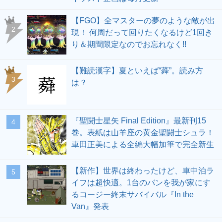
【FGO】全マスターの夢のような敵が出
2
現！ 何周だって回りたくなるけど1回き
り＆期間限定なのでお忘れなく!!
【難読漢字】夏といえば“蕣”。読み方
3
は？
『聖闘士星矢 Final Edition』最新刊15
4
巻。表紙は山羊座の黄金聖闘士シュラ！
車田正美による全編大幅加筆で完全新生
【新作】世界は終わったけど、車中泊ラ
5
イフは超快適。1台のバンを我が家にす
るコージー終末サバイバル『In the
Van』発表