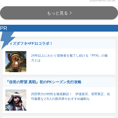
2026-08-05 10:50
もっと見る
PR
ウィズダフネ×FF11コラボ！
24年以上にわたり冒険者を魅了し続ける『FFXI』の魅
力とは
『信長の野望 真戦』初のPKシーズン先行攻略
武田勢力の特性を徹底解説！ 伊達政宗、長野業正、佐
竹義重など8人の新武将やおすすめ編制も