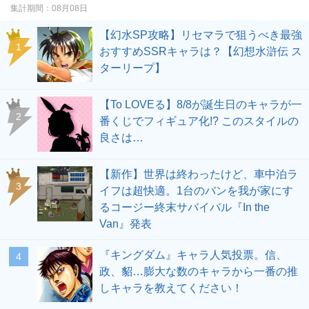
集計期間：
08月08日
【幻水SP攻略】リセマラで狙うべき最強
1
おすすめSSRキャラは？【幻想水滸伝 ス
ターリープ】
【To LOVEる】8/8が誕生日のキャラが一
2
番くじでフィギュア化!? このスタイルの
良さは…
【新作】世界は終わったけど、車中泊ラ
3
イフは超快適。1台のバンを我が家にす
るコージー終末サバイバル『In the
Van』発表
『キングダム』キャラ人気投票。信、
4
政、貂…膨大な数のキャラから一番の推
しキャラを教えてください！