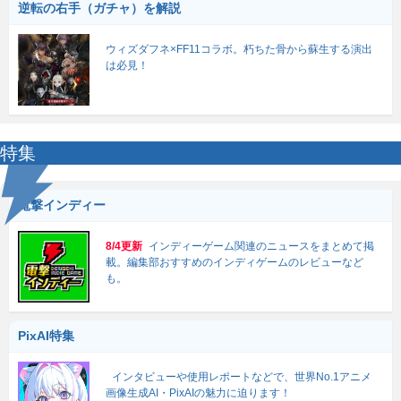
逆転の右手（ガチャ）を解説
ウィズダフネ×FF11コラボ。朽ちた骨から蘇生する演出
は必見！
特集
電撃インディー
8/4更新
インディーゲーム関連のニュースをまとめて掲
載。編集部おすすめのインディゲームのレビューなど
も。
PixAI特集
インタビューや使用レポートなどで、世界No.1アニメ
画像生成AI・PixAIの魅力に迫ります！