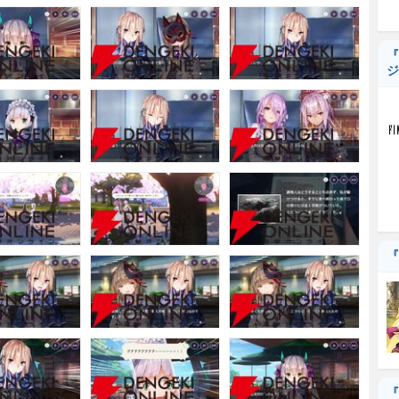
『
ジ
『
『