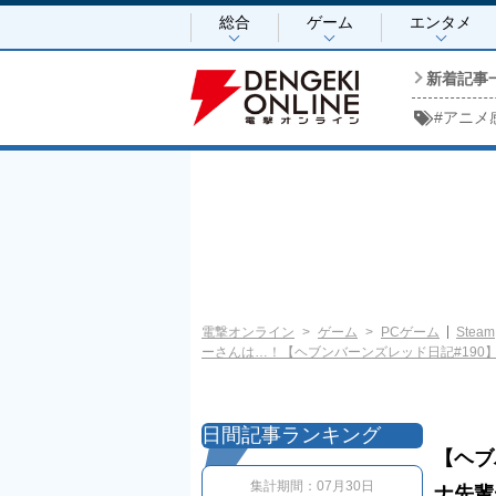
総合
ゲーム
エンタメ
新着記事
#
アニメ
電撃オンライン
ゲーム
PCゲーム
Steam
ーさんは…！【ヘブンバーンズレッド日記#190
日間記事ランキング
【ヘブ
集計期間：
07月30日
ナ先輩