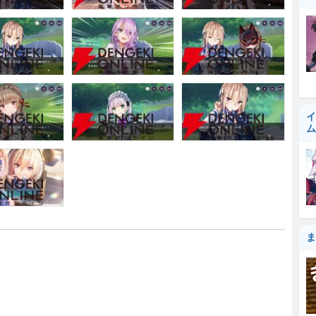
イ
ム
ま