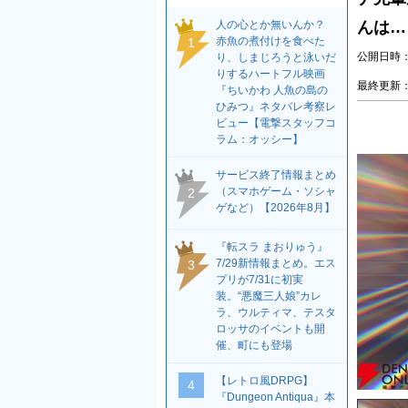
人の心とか無いんか？
んは…
赤魚の煮付けを食べた
1
公開日時：2
り、しまじろうと泳いだ
りするハートフル映画
最終更新：2
『ちいかわ 人魚の島の
ひみつ』ネタバレ考察レ
ビュー【電撃スタッフコ
ラム：オッシー】
サービス終了情報まとめ
（スマホゲーム・ソシャ
2
ゲなど）【2026年8月】
『転スラ まおりゅう』
7/29新情報まとめ。エス
3
プリが7/31に初実
装。“悪魔三人娘”カレ
ラ、ウルティマ、テスタ
ロッサのイベントも開
催、町にも登場
【レトロ風DRPG】
4
『Dungeon Antiqua』本