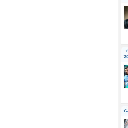
『
2
G