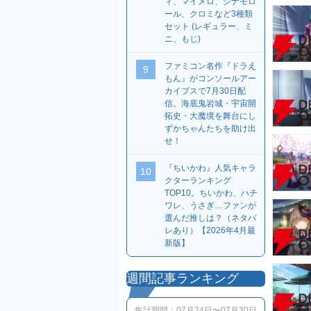
ィ、マイメロ、シナモロ
ール、クロミなど3種類
セット (レギュラー、ミ
ニ、もじ)
ファミコン名作『ドラえ
9
もん』がコンソールアー
カイブスで7月30日配
信。海底鬼岩城・宇宙開
拓史・大魔境を舞台にし
ずかちゃんたちを助け出
せ！
『ちいかわ』人気キャラ
10
クターランキング
TOP10。ちいかわ、ハチ
ワレ、うさぎ…ファンが
選んだ推しは？（ネタバ
レあり）【2026年4月最
新版】
週間記事ランキング
集計期間：
07月24日〜07月30日