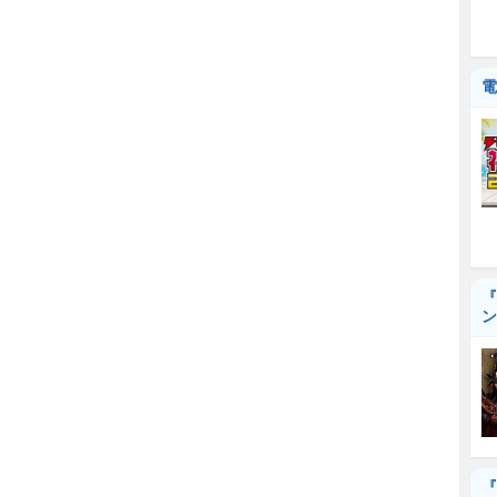
電
『
ン
『