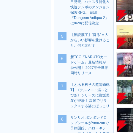
日発売。ハクスラ特化＆
快適テンポのダンジョン
探索RPG。 続編
『Dungeon Antiqua 2』
は8/20に配信決定
【難読漢字】“肖る”＝人
5
からいい影響を受けるこ
と。何と読む？
新TCG『NARUTOカー
6
ドゲーム』最新情報が一
挙公開！ 2027年全世界
同時リリース
【とある科学の超電磁砲
7
T】《テルマエ・湯～と
ぴあ》シリーズに御坂美
琴が登場！ 温泉でリラ
ックスする姿にほっこり
サンリオ ボンボンドロ
8
ップシールがAmazonで
予約開始。ハローキテ