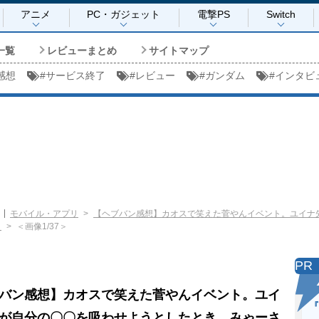
アニメ
PC・ガジェット
電撃PS
Switch
一覧
レビューまとめ
サイトマップ
感想
#
サービス終了
#
レビュー
#
ガンダム
#
インタビ
モバイル・アプリ
【ヘブバン感想】カオスで笑えた菅やんイベント。ユイナ
】
＜画像1/37＞
PR
バン感想】カオスで笑えた菅やんイベント。ユイ
『
が自分の〇〇を吸わせようとしたとき、みゃーさ