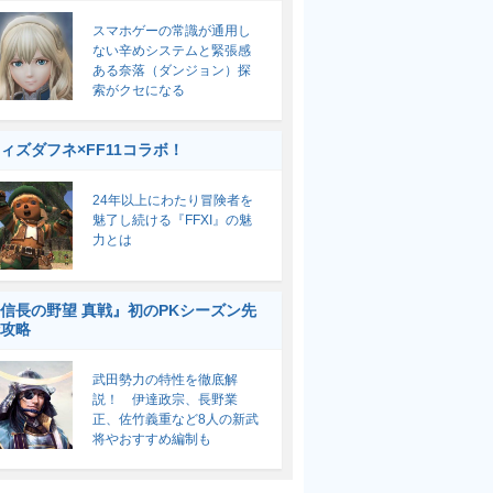
スマホゲーの常識が通用し
ない辛めシステムと緊張感
ある奈落（ダンジョン）探
索がクセになる
ィズダフネ×FF11コラボ！
24年以上にわたり冒険者を
魅了し続ける『FFXI』の魅
力とは
信長の野望 真戦』初のPKシーズン先
攻略
武田勢力の特性を徹底解
説！ 伊達政宗、長野業
正、佐竹義重など8人の新武
将やおすすめ編制も