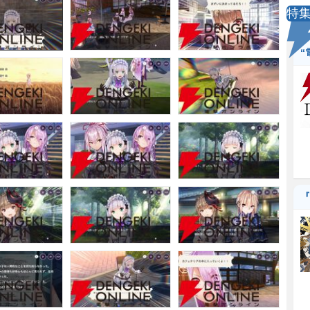
特
“
『