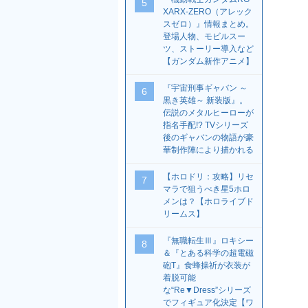
5
XARX-ZERO（アレック
スゼロ）』情報まとめ。
登場人物、モビルスー
ツ、ストーリー導入など
【ガンダム新作アニメ】
『宇宙刑事ギャバン ～
6
黒き英雄～ 新装版』。
伝説のメタルヒーローが
指名手配!? TVシリーズ
後のギャバンの物語が豪
華制作陣により描かれる
【ホロドリ：攻略】リセ
7
マラで狙うべき星5ホロ
メンは？【ホロライブド
リームス】
『無職転生Ⅲ』ロキシー
8
＆『とある科学の超電磁
砲T』食蜂操祈が衣装が
着脱可能
な“Re▼Dress”シリーズ
でフィギュア化決定【ワ