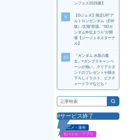
ンフェス2026夏】
【Gジェネ】限定UR“ア
9
ルトロンガンダム（EW
版）/五飛”登場。“SDガ
ンダム外伝まつり”が開
催【ジージェネエターナ
ル】
『ガンダム 水星の魔
10
女』×ガンプラキャンペ
ーンが熱い。クリアスタ
ンドのプレゼントや描き
下ろしイラスト、ピクチ
ャードラマなども！
#サービス終了
アニメ・漫画
モバイル・アプリ