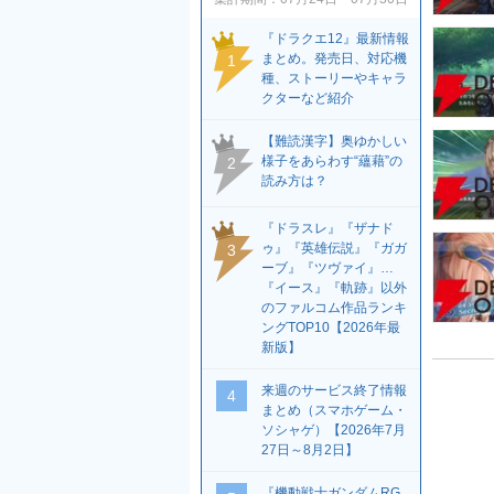
『ドラクエ12』最新情報
まとめ。発売日、対応機
1
種、ストーリーやキャラ
クターなど紹介
【難読漢字】奥ゆかしい
様子をあらわす“蘊藉”の
2
読み方は？
『ドラスレ』『ザナド
ゥ』『英雄伝説』『ガガ
3
ーブ』『ツヴァイ』…
『イース』『軌跡』以外
のファルコム作品ランキ
ングTOP10【2026年最
新版】
来週のサービス終了情報
4
まとめ（スマホゲーム・
ソシャゲ）【2026年7月
27日～8月2日】
『機動戦士ガンダムRG