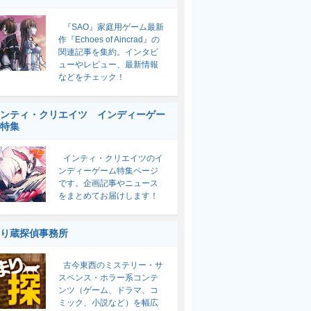
『SAO』家庭用ゲーム最新
作『Echoes of Aincrad』の
関連記事を集約。インタビ
ューやレビュー、最新情報
などをチェック！
ンティ・クリエイツ インディーゲー
特集
インティ・クリエイツのイ
ンディーゲーム特集ページ
です。企画記事やニュース
をまとめてお届けします！
り蔵探偵事務所
古今東西のミステリー・サ
スペンス・ホラー系コンテ
ンツ（ゲーム、ドラマ、コ
ミック、小説など）を幅広