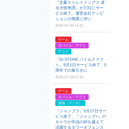
『文豪ストレイドッグス 迷
ヰ犬怪奇譚』が7/31にサー
ビス終了。運営会社アンビ
ションの廃業に伴い
2026-07-30 14:41
ゲーム
モバイル・アプリ
アニメ
『Dr.STONE バトルクラフ
ト』9月1日サービス終了。5
周年での幕引きに
2026-07-28 07:20
ゲーム
モバイル・アプリ
漫画（マンガ）
『ジャンブラ』9月17日サー
ビス終了。『ジャンプ+』の
キャラが作品の枠を越えて
活躍するタワーオフェンス