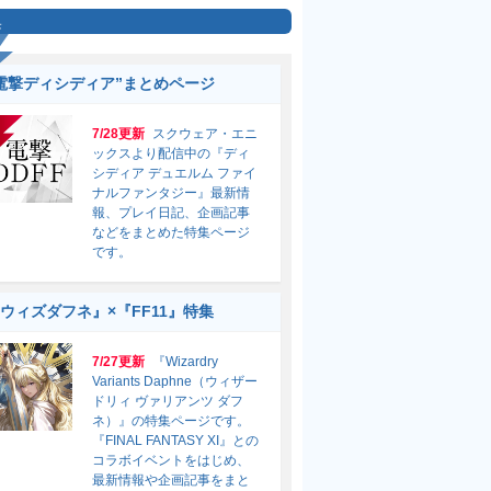
集
電撃ディシディア”まとめページ
7/28更新
スクウェア・エニ
ックスより配信中の『ディ
シディア デュエルム ファイ
ナルファンタジー』最新情
報、プレイ日記、企画記事
などをまとめた特集ページ
です。
ウィズダフネ』×『FF11』特集
7/27更新
『Wizardry
Variants Daphne（ウィザー
ドリィ ヴァリアンツ ダフ
ネ）』の特集ページです。
『FINAL FANTASY XI』との
コラボイベントをはじめ、
最新情報や企画記事をまと