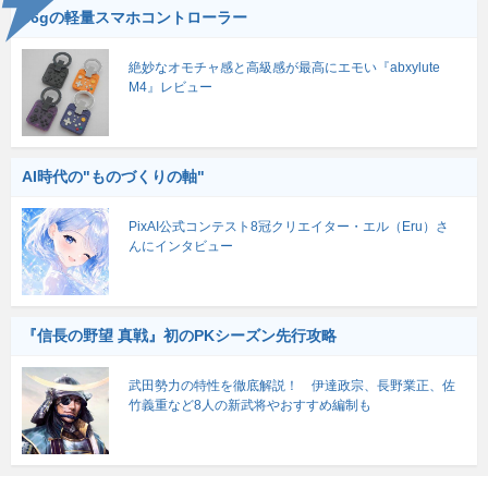
56gの軽量スマホコントローラー
絶妙なオモチャ感と高級感が最高にエモい『abxylute
M4』レビュー
AI時代の"ものづくりの軸"
PixAI公式コンテスト8冠クリエイター・エル（Eru）さ
んにインタビュー
『信長の野望 真戦』初のPKシーズン先行攻略
武田勢力の特性を徹底解説！ 伊達政宗、長野業正、佐
竹義重など8人の新武将やおすすめ編制も