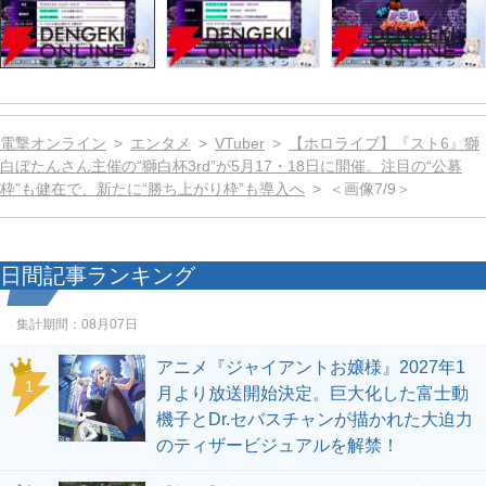
電撃オンライン
エンタメ
VTuber
【ホロライブ】『スト6』獅
白ぼたんさん主催の“獅白杯3rd”が5月17・18日に開催。注目の“公募
枠”も健在で、新たに“勝ち上がり枠”も導入へ
＜画像7/9＞
日間記事ランキング
集計期間：
08月07日
アニメ『ジャイアントお嬢様』2027年1
1
月より放送開始決定。巨大化した富士動
機子とDr.セバスチャンが描かれた大迫力
のティザービジュアルを解禁！