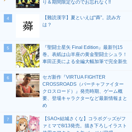
り＆期間限定なのでお忘れなく!!
【難読漢字】夏といえば“蕣”。読み方
4
は？
『聖闘士星矢 Final Edition』最新刊15
5
巻。表紙は山羊座の黄金聖闘士シュラ！
車田正美による全編大幅加筆で完全新生
セガ新作『VIRTUA FIGHTER
6
CROSSROADS（バーチャファイター
クロスロード）』発売時期、ゲーム概
要、登場キャラクターなど最新情報まと
め
【SAO×結城さくな】コラボグッズがフ
7
ァミマで8/13発売。描き下ろしイラスト