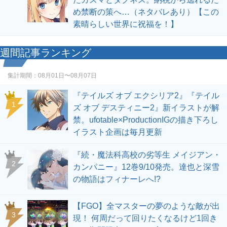
め禁断の策へ…（ネタバレあり）【この
素晴らしい世界に祝福を！】
週間記事ランキング
集計期間：
08月01日〜08月07日
『テイルズ オブ エクシリア2』『テイル
1
ズ オブ デスティニー2』新イラストが解
禁。ufotable×ProductionIGの描き下ろし
イラスト企画は毎月更新
『続・魔法科高校の劣等生 メイジアン・
2
カンパニー』12巻9/10発売。達也と深雪
の物語はフィナーレへ!?
【FGO】全マスターの夢のような敵が出
3
現！ 何周だって回りたくなるけど1回き