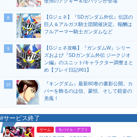
使用のアクキー＆缶バッジが登場
【Gジェネ】『SDガンダム外伝』伝説の
8
巨人＆アルガス騎士団開催決定。報酬は
フルアーマー騎士ガンダムなど
【Gジェネ攻略】『ガンダムW』シリー
9
ズおよび『SDガンダム外伝 ジークジオ
ン編』のユニット/キャラクター調整まと
め【プレイ日記#61】
『キングダム』最新80巻の書影公開。カ
10
バーを飾るのは信、蒙恬、そして鎧姿の
羌瘣！
#サービス終了
ゲーム
モバイル・アプリ