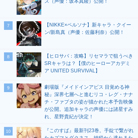
ス（声優：坂本真綾）公開！
【NIKKE×ペルソナ】新キャラ・クイー
7
ン/新島真（声優：佐藤利奈）公開！
【ヒロサバ：攻略】リセマラで狙うべき
8
SRキャラは？【僕のヒーローアカデミ
ア UNITED SURVIVAL】
劇場版『メイドインアビス 目覚める神
9
秘』深界七層へと進むリコ・レグ・ナナ
チ・ファプタの姿が描かれた本予告映像
が公開。追加キャラの声優には諸星すみ
れ、星野貴紀が決定！
『このすば』最新刊23巻。手錠で繋がれ
10
たカズマとダクネス。納税から逃れるた