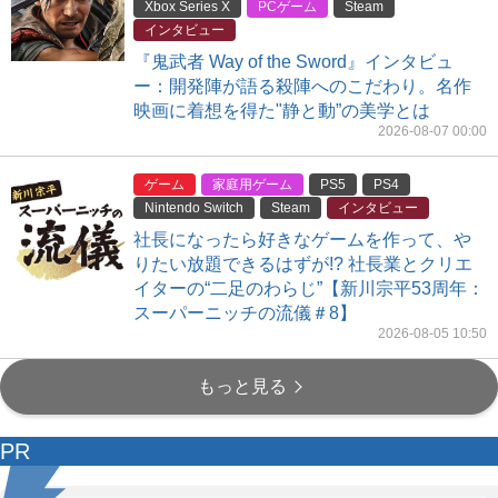
Xbox Series X
PCゲーム
Steam
インタビュー
『鬼武者 Way of the Sword』インタビュ
ー：開発陣が語る殺陣へのこだわり。名作
映画に着想を得た"静と動”の美学とは
2026-08-07 00:00
ゲーム
家庭用ゲーム
PS5
PS4
Nintendo Switch
Steam
インタビュー
社長になったら好きなゲームを作って、や
りたい放題できるはずが!? 社長業とクリエ
イターの“二足のわらじ”【新川宗平53周年：
スーパーニッチの流儀＃8】
2026-08-05 10:50
もっと見る
PR