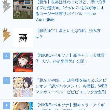
【新作】世界は終わったけど、車中泊ラ
2
イフは超快適。1台のバンを我が家にす
るコージー終末サバイバル『In the
Van』発表
【難読漢字】夏といえば“蕣”。読み方
3
は？
【NIKKE×ペルソナ】新キャラ・天城雪
4
子（CV：小清水亜美）公開！
『超かぐや姫！』10年後を描く公式スピ
5
ンオフ『超かぐやメシ！』も掲載。WEB
マンガレーベル・ビビビコミックが創刊
【NIKKE×ペルソナ】新キャラ・アイギ
6