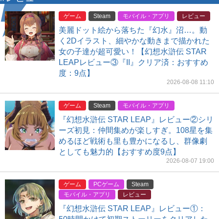
ゲーム
Steam
モバイル・アプリ
レビュー
美麗ドット絵から落ちた『幻水』沼…。動
く2Dイラスト、細やかな動きまで描かれた
女の子達が超可愛い！【幻想水滸伝 STAR
LEAPレビュー③『II』クリア済：おすすめ
度：9点】
2026-08-08 11:10
ゲーム
Steam
モバイル・アプリ
『幻想水滸伝 STAR LEAP』レビュー②シリ
ーズ初見：仲間集めが楽しすぎ。108星を集
めるほど戦術も里も豊かになるし、群像劇
としても魅力的【おすすめ度9点】
2026-08-07 19:00
ゲーム
PCゲーム
Steam
モバイル・アプリ
レビュー
『幻想水滸伝 STAR LEAP』レビュー①：