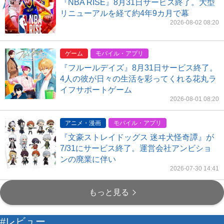
『NBA RISE』8月31日サービス終了。大型
リニューアルを経て約4年9カ月で幕
2026-08-02 08:20
ゲーム
モバイル・アプリ
『フルールデイズ』8月31日サービス終了。
4人の彼が日々の生活を彩ってくれる花丸ラ
イフサポートゲーム
2026-08-01 08:20
アニメ・漫画
モバイル・アプリ
『文豪ストレイドッグス 迷ヰ犬怪奇譚』が
7/31にサービス終了。運営会社アンビショ
ンの廃業に伴い
2026-07-30 14:41
もっと見る
#レビュー