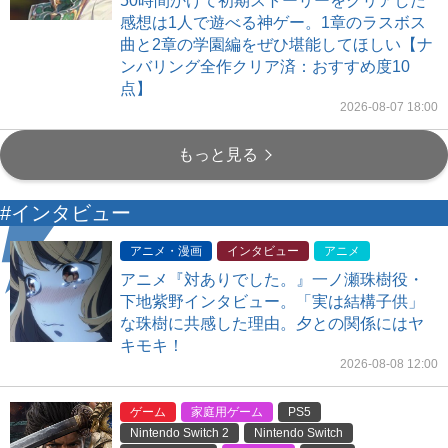
50時間かけて初期ストーリーをクリアした
感想は1人で遊べる神ゲー。1章のラスボス
曲と2章の学園編をぜひ堪能してほしい【ナ
ンバリング全作クリア済：おすすめ度10
点】
2026-08-07 18:00
もっと見る
#インタビュー
アニメ・漫画
インタビュー
アニメ
アニメ『対ありでした。』一ノ瀬珠樹役・
下地紫野インタビュー。「実は結構子供」
な珠樹に共感した理由。夕との関係にはヤ
キモキ！
2026-08-08 12:00
ゲーム
家庭用ゲーム
PS5
Nintendo Switch 2
Nintendo Switch