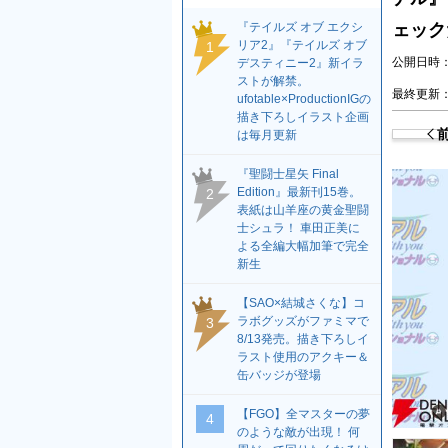
『テイルズ オブ エクシ
ェック
リア2』『テイルズ オブ
1
公開日時：2
デスティニー2』新イラ
ストが解禁。
最終更新：2
ufotable×ProductionIGの
描き下ろしイラスト企画
は毎月更新
『聖闘士星矢 Final
Edition』最新刊15巻。
2
表紙は山羊座の黄金聖闘
士シュラ！ 車田正美に
よる全編大幅加筆で完全
新生
【SAO×結城さくな】コ
ラボグッズがファミマで
3
8/13発売。描き下ろしイ
ラスト使用のアクキー＆
缶バッジが登場
【FGO】全マスターの夢
4
のような敵が出現！ 何