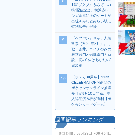
8
1弾“ブクブクうみぞこの
街”配信記念。横浜赤レ
ンガ倉庫にあのゲートが
出現＆みなとみらい駅に
特別広告が登場
『ヘブバン』キャラ人気
9
投票（2026年8月）。月
歌、蒼井、ユイナのみの
殿堂部門と部隊部門を新
設。初の1位はあなたの1
票次第！
【ポケカ30周年】“30th
10
CELEBRATION”4商品の
ポケセンオンライン抽選
受付が8月10日開始。本
人認証済み枠が有利【ポ
ケモンカードゲーム】
週間記事ランキング
集計期間：
07月29日〜08月04日