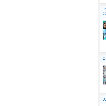
『
2
G
人