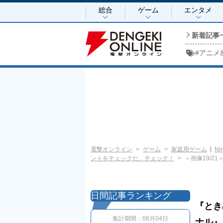
総合
ゲーム
エンタメ
新着記事
#
アニメ
電撃オンライン
ゲーム
家庭用ゲーム
Ni
ントをチェックだ、チェック！
＜画像19/21
日間記事ランキング
『ときめ
集計期間：
08月04日
ナル』