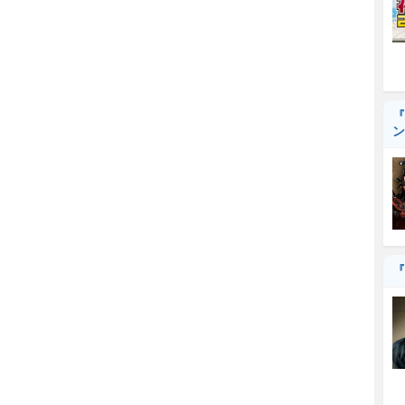
『
ン
『