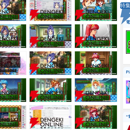
特
電
P
“