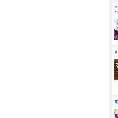
イ
ム
ま
電