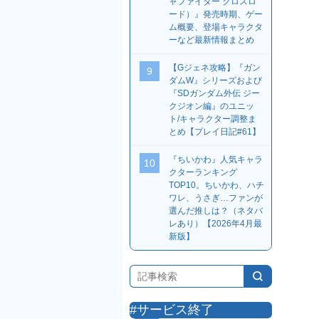
ャファイター クロスロ
ード）』発売時期、ゲー
ム概要、登場キャラクタ
ーなど最新情報まとめ
【Gジェネ攻略】『ガン
9
ダムW』シリーズおよび
『SDガンダム外伝 ジー
クジオン編』のユニッ
ト/キャラクター調整ま
とめ【プレイ日記#61】
『ちいかわ』人気キャラ
10
クターランキング
TOP10。ちいかわ、ハチ
ワレ、うさぎ…ファンが
選んだ推しは？（ネタバ
レあり）【2026年4月最
新版】
#サービス終了