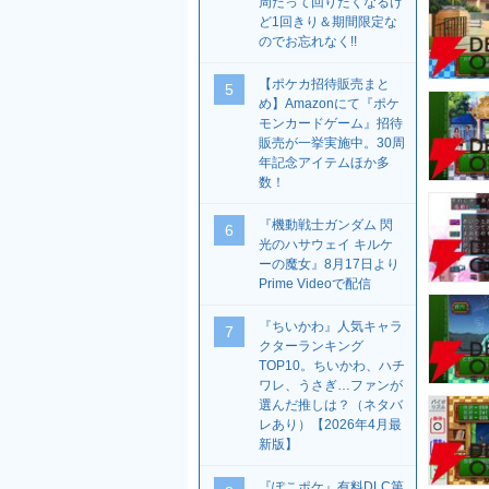
周だって回りたくなるけ
ど1回きり＆期間限定な
のでお忘れなく!!
【ポケカ招待販売まと
5
め】Amazonにて『ポケ
モンカードゲーム』招待
販売が一挙実施中。30周
年記念アイテムほか多
数！
『機動戦士ガンダム 閃
6
光のハサウェイ キルケ
ーの魔女』8月17日より
Prime Videoで配信
『ちいかわ』人気キャラ
7
クターランキング
TOP10。ちいかわ、ハチ
ワレ、うさぎ…ファンが
選んだ推しは？（ネタバ
レあり）【2026年4月最
新版】
『ぽこポケ』有料DLC第