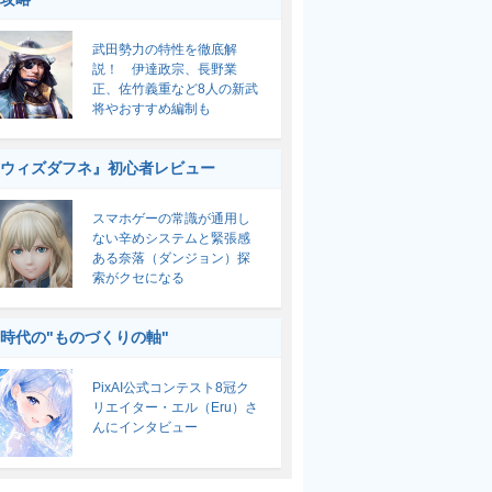
武田勢力の特性を徹底解
説！ 伊達政宗、長野業
正、佐竹義重など8人の新武
将やおすすめ編制も
ウィズダフネ』初心者レビュー
スマホゲーの常識が通用し
ない辛めシステムと緊張感
ある奈落（ダンジョン）探
索がクセになる
I時代の"ものづくりの軸"
PixAI公式コンテスト8冠ク
リエイター・エル（Eru）さ
んにインタビュー