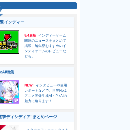
集
撃インディー
8/4更新
インディーゲーム
関連のニュースをまとめて
掲載。編集部おすすめのイ
ンディゲームのレビューな
ども。
ixAI特集
NEW!
インタビューや使用
レポートなどで、世界No.1
アニメ画像生成AI・PixAIの
魅力に迫ります！
電撃ディシディア”まとめページ