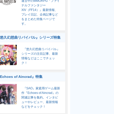
運営中のMMORPG『ファイ
ナルファンタジー
XIV（FF14）』最新情報、
プレイ日記、企画記事など
をまとめた特集ページで
す。
悠久幻想曲リバイバル』シリーズ特集
『悠久幻想曲リバイバル』
シリーズの注目記事、最新
情報などはここでチェッ
ク！
Echoes of Aincrad』特集
『SAO』家庭用ゲーム最新
作『Echoes of Aincrad』の
関連記事を集約。インタビ
ューやレビュー、最新情報
などをチェック！