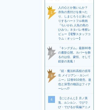
人の心とか無いんか？
赤魚の煮付けを食べた
1
り、しまじろうと泳いだ
りするハートフル映画
『ちいかわ 人魚の島の
ひみつ』ネタバレ考察レ
ビュー【電撃スタッフコ
ラム：オッシー】
『キングダム』最新80巻
の書影公開。カバーを飾
2
るのは信、蒙恬、そして
鎧姿の羌瘣！
『続・魔法科高校の劣等
生 メイジアン・カンパ
3
ニー』12巻9/10発売。達
也と深雪の物語はフィナ
ーレへ!?
【にじさんじ】月ノ美
4
兎、ルンルン、でびで
び・でびるが長編アニメ