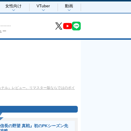
女性向け
VTuber
動画
ュー
 エモーショナル』レビュー。リマスター版ならではのポイ
信長の野望 真戦』初のPKシーズン先
攻略