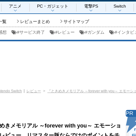
アニメ
PC・ガジェット
電撃PS
Switch
一覧
レビューまとめ
サイトマップ
感想
#
サービス終了
#
レビュー
#
ガンダム
#
インタビ
ntendo Switch
レビュー
『ときめきメモリアル ～forever with you～
＞
PR
きメモリアル ～forever with you～ エモーショ
『
レビュー。リマスター版ならではのポイントをチ
行