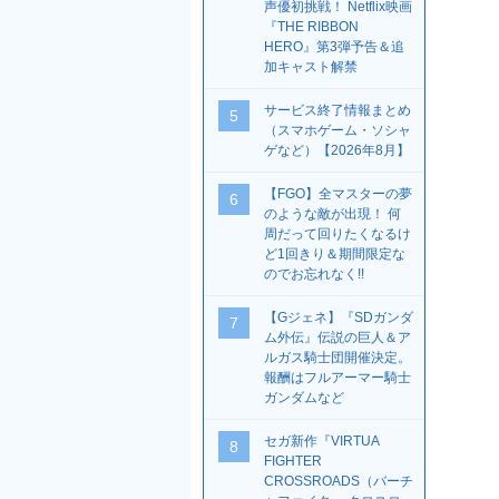
声優初挑戦！ Netflix映画
『THE RIBBON
HERO』第3弾予告＆追
加キャスト解禁
サービス終了情報まとめ
5
（スマホゲーム・ソシャ
ゲなど）【2026年8月】
【FGO】全マスターの夢
6
のような敵が出現！ 何
周だって回りたくなるけ
ど1回きり＆期間限定な
のでお忘れなく!!
【Gジェネ】『SDガンダ
7
ム外伝』伝説の巨人＆ア
ルガス騎士団開催決定。
報酬はフルアーマー騎士
ガンダムなど
セガ新作『VIRTUA
8
FIGHTER
CROSSROADS（バーチ