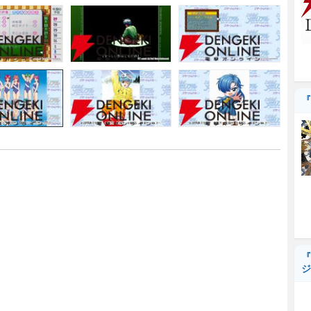
『
『
ジ