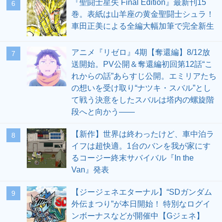
『聖闘士星矢 Final Edition』最新刊15
6
巻。表紙は山羊座の黄金聖闘士シュラ！
車田正美による全編大幅加筆で完全新生
アニメ『リゼロ』4期【奪還編】8/12放
7
送開始。PV公開＆奪還編初回第12話“こ
れからの話”あらすじ公開。エミリアたち
の想いを受け取り“ナツキ・スバル”とし
て戦う決意をしたスバルは塔内の螺旋階
段へと向かう――
【新作】世界は終わったけど、車中泊ラ
8
イフは超快適。1台のバンを我が家にす
るコージー終末サバイバル『In the
Van』発表
【ジージェネエターナル】“SDガンダム
9
外伝まつり”が本日開始！ 特別なログイ
ンボーナスなどが開催中【Gジェネ】