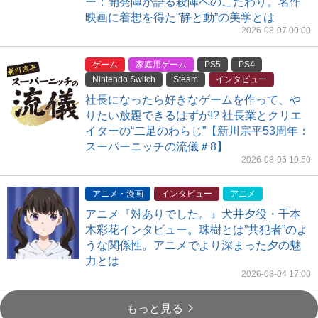
ー：開発陣が語る殺陣へのこだわり。名作
映画に着想を得た"静と動”の美学とは
2026-08-07 00:00
ゲーム
家庭用ゲーム
PS5
PS4
Nintendo Switch
Steam
インタビュー
社長になったら好きなゲームを作って、や
りたい放題できるはずが!? 社長業とクリエ
イターの“二足のわらじ”【新川宗平53周年：
スーパーニッチの流儀＃8】
2026-08-05 10:50
アニメ・漫画
インタビュー
アニメ
アニメ『対ありでした。』犬井夕役・千本
木彩花インタビュー。珠樹とは”共犯者”のよ
うな関係性。アニメでより深まった夕の魅
力とは
2026-08-04 17:00
もっと見る