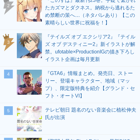
『このすば』最新刊23巻。手錠で繋がれ
2
たカズマとダクネス。納税から逃れるた
め禁断の策へ…（ネタバレあり）【この
素晴らしい世界に祝福を！】
『テイルズ オブ エクシリア2』『テイル
3
ズ オブ デスティニー2』新イラストが解
禁。ufotable×ProductionIGの描き下ろし
イラスト企画は毎月更新
『GTA6』情報まとめ。発売日、ストー
4
リー、登場キャラクター、地域（マッ
プ）、限定版特典を紹介【グランド・セ
フト・オートVI】
テレビ朝日 題名のない音楽会に植松伸夫
5
氏が出演