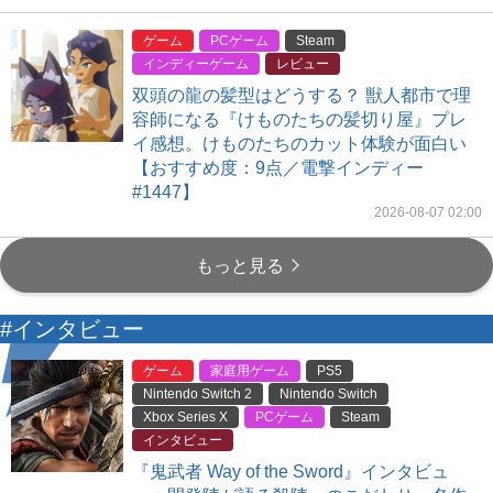
ゲーム
PCゲーム
Steam
インディーゲーム
レビュー
双頭の龍の髪型はどうする？ 獣人都市で理
容師になる『けものたちの髪切り屋』プレ
イ感想。けものたちのカット体験が面白い
【おすすめ度：9点／電撃インディー
#1447】
2026-08-07 02:00
もっと見る
#インタビュー
ゲーム
家庭用ゲーム
PS5
Nintendo Switch 2
Nintendo Switch
Xbox Series X
PCゲーム
Steam
インタビュー
『鬼武者 Way of the Sword』インタビュ