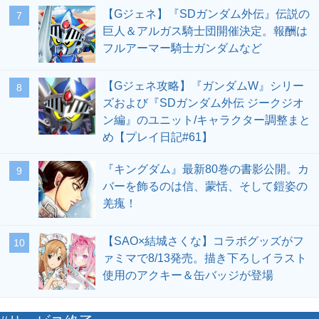
【Gジェネ】『SDガンダム外伝』伝説の
7
巨人＆アルガス騎士団開催決定。報酬は
フルアーマー騎士ガンダムなど
【Gジェネ攻略】『ガンダムW』シリー
8
ズおよび『SDガンダム外伝 ジークジオ
ン編』のユニット/キャラクター調整まと
め【プレイ日記#61】
『キングダム』最新80巻の書影公開。カ
9
バーを飾るのは信、蒙恬、そして鎧姿の
羌瘣！
【SAO×結城さくな】コラボグッズがフ
10
ァミマで8/13発売。描き下ろしイラスト
使用のアクキー＆缶バッジが登場