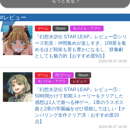
もっと見る
#レビュー
ゲーム
Steam
モバイル・アプリ
『幻想水滸伝 STAR LEAP』レビュー②シリ
ーズ初見：仲間集めが楽しすぎ。108星を集
めるほど戦術も里も豊かになるし、群像劇
としても魅力的【おすすめ度9点】
2026-08-07 19:00
ゲーム
PCゲーム
Steam
モバイル・アプリ
レビュー
『幻想水滸伝 STAR LEAP』レビュー①：
50時間かけて初期ストーリーをクリアした
感想は1人で遊べる神ゲー。1章のラスボス
曲と2章の学園編をぜひ堪能してほしい【ナ
ンバリング全作クリア済：おすすめ度10
点】
2026-08-07 18:00