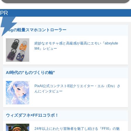
PR
56gの軽量スマホコントローラー
絶妙なオモチャ感と高級感が最高にエモい『abxylute
M4』レビュー
AI時代の"ものづくりの軸"
PixAI公式コンテスト8冠クリエイター・エル（Eru）さ
んにインタビュー
ウィズダフネ×FF11コラボ！
24年以上にわたり冒険者を魅了し続ける『FFXI』の魅