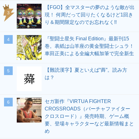
【FGO】全マスターの夢のような敵が出
3
現！ 何周だって回りたくなるけど1回き
り＆期間限定なのでお忘れなく!!
『聖闘士星矢 Final Edition』最新刊15
4
巻。表紙は山羊座の黄金聖闘士シュラ！
車田正美による全編大幅加筆で完全新生
【難読漢字】夏といえば“蕣”。読み方
5
は？
セガ新作『VIRTUA FIGHTER
6
CROSSROADS（バーチャファイター
クロスロード）』発売時期、ゲーム概
要、登場キャラクターなど最新情報まと
め