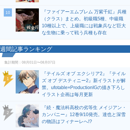
『ファイアーエムブレム 万紫千紅』兵種
10
（クラス）まとめ。初級職5種、中級職
10種以上で、上級職には戦象兵など巨大
な生物に乗って戦う兵種も存在
週間記事ランキング
集計期間：
08月01日〜08月07日
『テイルズ オブ エクシリア2』『テイル
1
ズ オブ デスティニー2』新イラストが解
禁。ufotable×ProductionIGの描き下ろし
イラスト企画は毎月更新
『続・魔法科高校の劣等生 メイジアン・
2
カンパニー』12巻9/10発売。達也と深雪
の物語はフィナーレへ!?