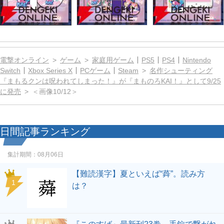
電撃オンライン
ゲーム
家庭用ゲーム
PS5
PS4
Nintendo
Switch
Xbox Series X
PCゲーム
Steam
名作シューティング
『まもるクンは呪われてしまった！』が『まものろKAI！』として9/25
に発売
＜画像10/12＞
日間記事ランキング
集計期間：
08月06日
【難読漢字】夏といえば“蕣”。読み方
1
は？