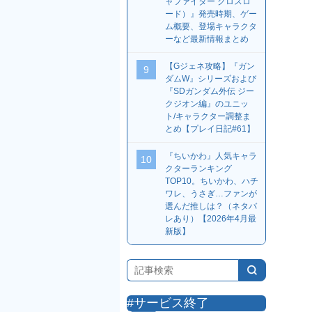
ャファイター クロスロ
ード）』発売時期、ゲー
ム概要、登場キャラクタ
ーなど最新情報まとめ
【Gジェネ攻略】『ガン
9
ダムW』シリーズおよび
『SDガンダム外伝 ジー
クジオン編』のユニッ
ト/キャラクター調整ま
とめ【プレイ日記#61】
『ちいかわ』人気キャラ
10
クターランキング
TOP10。ちいかわ、ハチ
ワレ、うさぎ…ファンが
選んだ推しは？（ネタバ
レあり）【2026年4月最
新版】
#サービス終了