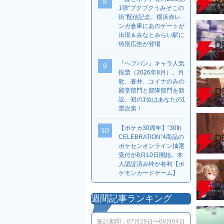
8
1弾“ブクブクうみぞこの
街”配信記念。横浜赤レ
ンガ倉庫にあのゲートが
出現＆みなとみらい駅に
特別広告が登場
『ヘブバン』キャラ人気
9
投票（2026年8月）。月
歌、蒼井、ユイナのみの
殿堂部門と部隊部門を新
設。初の1位はあなたの1
票次第！
【ポケカ30周年】“30th
10
CELEBRATION”4商品の
ポケセンオンライン抽選
受付が8月10日開始。本
人認証済み枠が有利【ポ
ケモンカードゲーム】
週間記事ランキング
集計期間：
07月29日〜08月04日