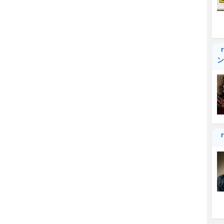
『
ン
『