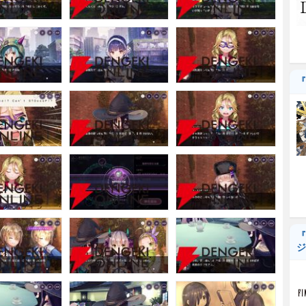
『
『
ジ