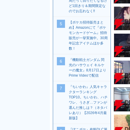
周だって回りたくなるけ
ど1回きり＆期間限定な
のでお忘れなく!!
【ポケカ招待販売まと
5
め】Amazonにて『ポケ
モンカードゲーム』招待
販売が一挙実施中。30周
年記念アイテムほか多
数！
『機動戦士ガンダム 閃
6
光のハサウェイ キルケ
ーの魔女』8月17日より
Prime Videoで配信
『ちいかわ』人気キャラ
7
クターランキング
TOP10。ちいかわ、ハチ
ワレ、うさぎ…ファンが
選んだ推しは？（ネタバ
レあり）【2026年4月最
新版】
『ぽこポケ』有料DLC第