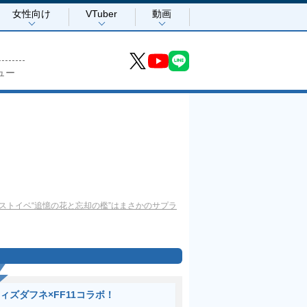
女性向け
VTuber
動画
ュー
ストイベ“追憶の花と忘却の檻”はまさかのサプラ
ィズダフネ×FF11コラボ！