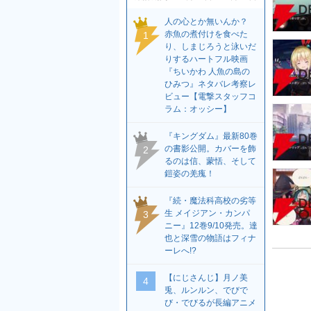
人の心とか無いんか？
赤魚の煮付けを食べた
1
り、しまじろうと泳いだ
りするハートフル映画
『ちいかわ 人魚の島の
ひみつ』ネタバレ考察レ
ビュー【電撃スタッフコ
ラム：オッシー】
『キングダム』最新80巻
の書影公開。カバーを飾
2
るのは信、蒙恬、そして
鎧姿の羌瘣！
『続・魔法科高校の劣等
生 メイジアン・カンパ
3
ニー』12巻9/10発売。達
也と深雪の物語はフィナ
ーレへ!?
【にじさんじ】月ノ美
4
兎、ルンルン、でびで
び・でびるが長編アニメ