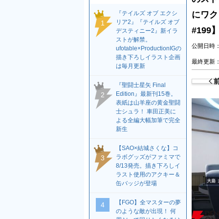
『テイルズ オブ エクシ
にワク
リア2』『テイルズ オブ
1
#199
デスティニー2』新イラ
ストが解禁。
公開日時：2
ufotable×ProductionIGの
描き下ろしイラスト企画
最終更新：2
は毎月更新
『聖闘士星矢 Final
Edition』最新刊15巻。
2
表紙は山羊座の黄金聖闘
士シュラ！ 車田正美に
よる全編大幅加筆で完全
新生
【SAO×結城さくな】コ
ラボグッズがファミマで
3
8/13発売。描き下ろしイ
ラスト使用のアクキー＆
缶バッジが登場
【FGO】全マスターの夢
4
のような敵が出現！ 何