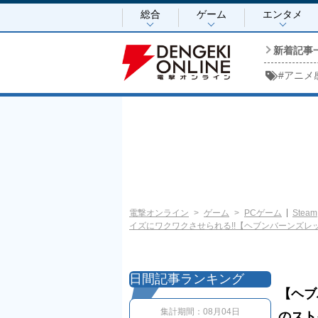
総合
ゲーム
エンタメ
新着記事
#
アニメ
電撃オンライン
ゲーム
PCゲーム
Steam
イズにワクワクさせられる!!【ヘブンバーンズレッ
日間記事ランキング
【ヘブ
集計期間：
08月04日
のスト