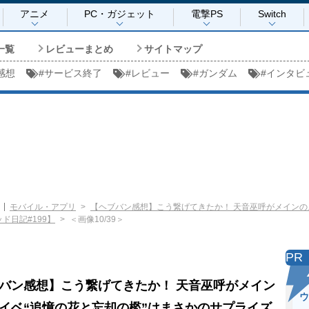
アニメ
PC・ガジェット
電撃PS
Switch
一覧
レビューまとめ
サイトマップ
感想
#
サービス終了
#
レビュー
#
ガンダム
#
インタビ
モバイル・アプリ
【ヘブバン感想】こう繋げてきたか！ 天音巫呼がメインの
ド日記#199】
＜画像10/39＞
PR
バン感想】こう繋げてきたか！ 天音巫呼がメイン
ウ
イベ“追憶の花と忘却の檻”はまさかのサプライズ