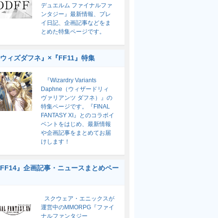
デュエルム ファイナルファ
ンタジー』最新情報、プレ
イ日記、企画記事などをま
とめた特集ページです。
ウィズダフネ』×『FF11』特集
『Wizardry Variants
Daphne（ウィザードリィ
ヴァリアンツ ダフネ）』の
特集ページです。『FINAL
FANTASY XI』とのコラボイ
ベントをはじめ、最新情報
や企画記事をまとめてお届
けします！
FF14』企画記事・ニュースまとめペー
スクウェア・エニックスが
運営中のMMORPG『ファイ
ナルファンタジー