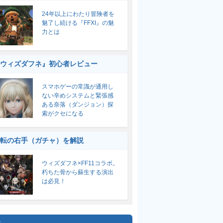
24年以上にわたり冒険者を
魅了し続ける『FFXI』の魅
力とは
ウィズダフネ』初心者レビュー
スマホゲーの常識が通用し
ない辛めシステムと緊張感
ある奈落（ダンジョン）探
索がクセになる
転の右手（ガチャ）を解説
ウィズダフネ×FF11コラボ。
朽ちた骨から蘇生する演出
は必見！
集