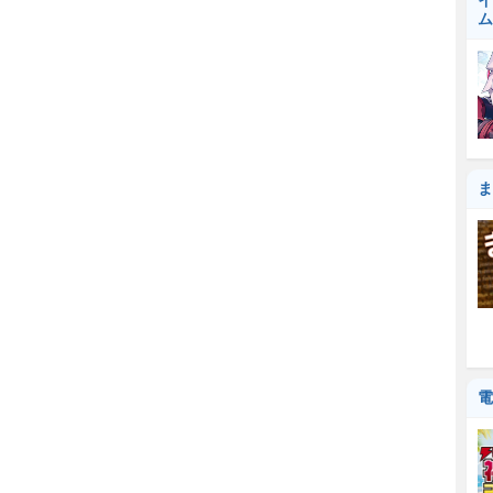
イ
ム
ま
電