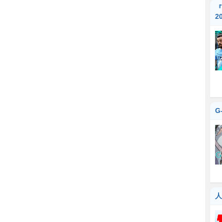
『
2
G
人