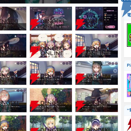
電
P
“