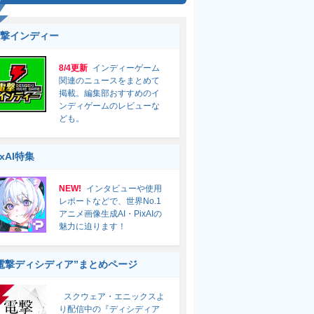
撃インディー
8/4更新
インディーゲーム
関連のニュースをまとめて
掲載。編集部おすすめのイ
ンディゲームのレビューな
ども。
ixAI特集
NEW!
インタビューや使用
レポートなどで、世界No.1
アニメ画像生成AI・PixAIの
魅力に迫ります！
電撃ディシディア”まとめページ
スクウェア・エニックスよ
り配信中の『ディシディア