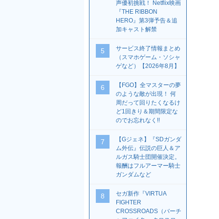
声優初挑戦！ Netflix映画
『THE RIBBON
HERO』第3弾予告＆追
加キャスト解禁
サービス終了情報まとめ
5
（スマホゲーム・ソシャ
ゲなど）【2026年8月】
【FGO】全マスターの夢
6
のような敵が出現！ 何
周だって回りたくなるけ
ど1回きり＆期間限定な
のでお忘れなく!!
【Gジェネ】『SDガンダ
7
ム外伝』伝説の巨人＆ア
ルガス騎士団開催決定。
報酬はフルアーマー騎士
ガンダムなど
セガ新作『VIRTUA
8
FIGHTER
CROSSROADS（バーチ