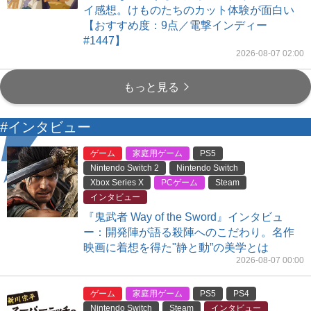
イ感想。けものたちのカット体験が面白い
【おすすめ度：9点／電撃インディー
#1447】
2026-08-07 02:00
もっと見る
#インタビュー
ゲーム
家庭用ゲーム
PS5
Nintendo Switch 2
Nintendo Switch
Xbox Series X
PCゲーム
Steam
インタビュー
『鬼武者 Way of the Sword』インタビュ
ー：開発陣が語る殺陣へのこだわり。名作
映画に着想を得た"静と動”の美学とは
2026-08-07 00:00
ゲーム
家庭用ゲーム
PS5
PS4
Nintendo Switch
Steam
インタビュー