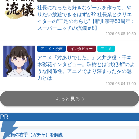
社長になったら好きなゲームを作って、や
りたい放題できるはずが!? 社長業とクリエ
イターの“二足のわらじ”【新川宗平53周年：
スーパーニッチの流儀＃8】
2026-08-05 10:50
アニメ・漫画
インタビュー
アニメ
アニメ『対ありでした。』犬井夕役・千本
木彩花インタビュー。珠樹とは”共犯者”のよ
うな関係性。アニメでより深まった夕の魅
力とは
2026-08-04 17:00
もっと見る
PR
逆転の右手（ガチャ）を解説