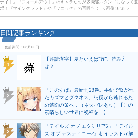
ナイト』『フォールアウト』のキャラたちが多機能スタンドになって登
場！『マインクラフト』や『ソニック』の再販も
＜画像16/38＞
日間記事ランキング
集計期間：
08月06日
【難読漢字】夏といえば“蕣”。読み方
1
は？
『このすば』最新刊23巻。手錠で繋がれ
2
たカズマとダクネス。納税から逃れるた
め禁断の策へ…（ネタバレあり）【この
素晴らしい世界に祝福を！】
『テイルズ オブ エクシリア2』『テイル
3
ズ オブ デスティニー2』新イラストが解