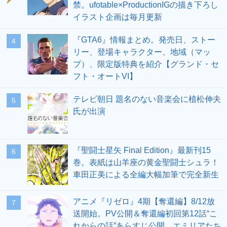
禁。ufotable×ProductionIGの描き下ろし
イラスト企画は毎月更新
『GTA6』情報まとめ。発売日、ストー
4
リー、登場キャラクター、地域（マッ
プ）、限定版特典を紹介【グランド・セ
フト・オートVI】
テレビ朝日 題名のない音楽会に植松伸夫
5
氏が出演
『聖闘士星矢 Final Edition』最新刊15
6
巻。表紙は山羊座の黄金聖闘士シュラ！
車田正美による全編大幅加筆で完全新生
アニメ『リゼロ』4期【奪還編】8/12放
7
送開始。PV公開＆奪還編初回第12話“こ
れからの話”あらすじ公開。エミリアたち