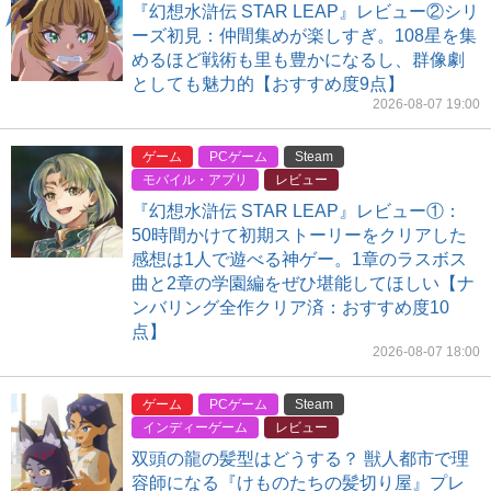
『幻想水滸伝 STAR LEAP』レビュー②シリ
ーズ初見：仲間集めが楽しすぎ。108星を集
めるほど戦術も里も豊かになるし、群像劇
としても魅力的【おすすめ度9点】
2026-08-07 19:00
ゲーム
PCゲーム
Steam
モバイル・アプリ
レビュー
『幻想水滸伝 STAR LEAP』レビュー①：
50時間かけて初期ストーリーをクリアした
感想は1人で遊べる神ゲー。1章のラスボス
曲と2章の学園編をぜひ堪能してほしい【ナ
ンバリング全作クリア済：おすすめ度10
点】
2026-08-07 18:00
ゲーム
PCゲーム
Steam
インディーゲーム
レビュー
双頭の龍の髪型はどうする？ 獣人都市で理
容師になる『けものたちの髪切り屋』プレ