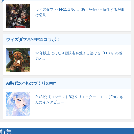
ウィズダフネ×FF11コラボ。朽ちた骨から蘇生する演出
は必見！
ウィズダフネ×FF11コラボ！
24年以上にわたり冒険者を魅了し続ける『FFXI』の魅
力とは
AI時代の"ものづくりの軸"
PixAI公式コンテスト8冠クリエイター・エル（Eru）さ
んにインタビュー
特集