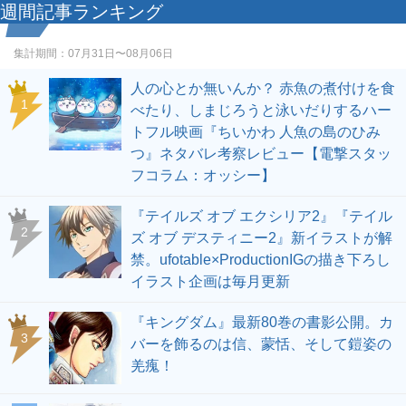
週間記事ランキング
集計期間：
07月31日〜08月06日
人の心とか無いんか？ 赤魚の煮付けを食
1
べたり、しまじろうと泳いだりするハー
トフル映画『ちいかわ 人魚の島のひみ
つ』ネタバレ考察レビュー【電撃スタッ
フコラム：オッシー】
『テイルズ オブ エクシリア2』『テイル
2
ズ オブ デスティニー2』新イラストが解
禁。ufotable×ProductionIGの描き下ろし
イラスト企画は毎月更新
『キングダム』最新80巻の書影公開。カ
3
バーを飾るのは信、蒙恬、そして鎧姿の
羌瘣！