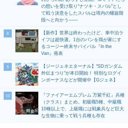
の想いを受け取り“ナツキ・スバル”とし
て戦う決意をしたスバルは塔内の螺旋階
段へと向かう――
【新作】世界は終わったけど、車中泊ラ
8
イフは超快適。1台のバンを我が家にす
るコージー終末サバイバル『In the
Van』発表
【ジージェネエターナル】“SDガンダム
9
外伝まつり”が本日開始！ 特別なログイ
ンボーナスなどが開催中【Gジェネ】
『ファイアーエムブレム 万紫千紅』兵種
10
（クラス）まとめ。初級職5種、中級職
10種以上で、上級職には戦象兵など巨大
な生物に乗って戦う兵種も存在