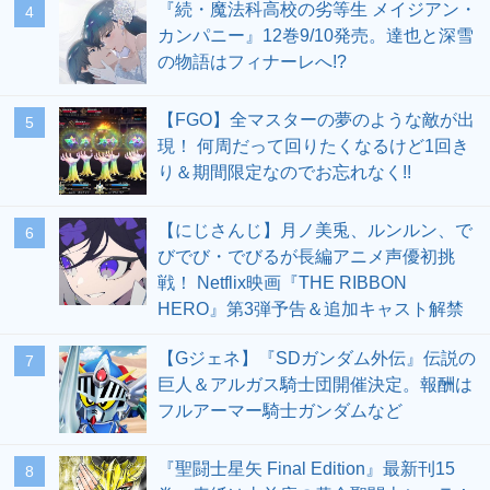
『続・魔法科高校の劣等生 メイジアン・
4
カンパニー』12巻9/10発売。達也と深雪
の物語はフィナーレへ!?
【FGO】全マスターの夢のような敵が出
5
現！ 何周だって回りたくなるけど1回き
り＆期間限定なのでお忘れなく!!
【にじさんじ】月ノ美兎、ルンルン、で
6
びでび・でびるが長編アニメ声優初挑
戦！ Netflix映画『THE RIBBON
HERO』第3弾予告＆追加キャスト解禁
【Gジェネ】『SDガンダム外伝』伝説の
7
巨人＆アルガス騎士団開催決定。報酬は
フルアーマー騎士ガンダムなど
『聖闘士星矢 Final Edition』最新刊15
8