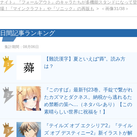
ナイト』『フォールアウト』のキャラたちが多機能スタンドになって登
場！『マインクラフト』や『ソニック』の再販も
＜画像31/38＞
日間記事ランキング
集計期間：
08月06日
【難読漢字】夏といえば“蕣”。読み方
1
は？
『このすば』最新刊23巻。手錠で繋がれ
2
たカズマとダクネス。納税から逃れるた
め禁断の策へ…（ネタバレあり）【この
素晴らしい世界に祝福を！】
『テイルズ オブ エクシリア2』『テイル
3
ズ オブ デスティニー2』新イラストが解