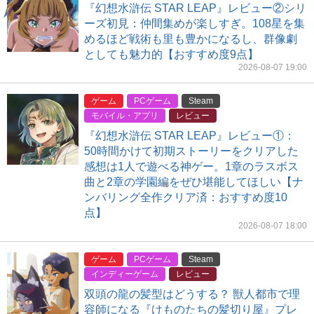
『幻想水滸伝 STAR LEAP』レビュー②シリ
ーズ初見：仲間集めが楽しすぎ。108星を集
めるほど戦術も里も豊かになるし、群像劇
としても魅力的【おすすめ度9点】
2026-08-07 19:00
ゲーム
PCゲーム
Steam
モバイル・アプリ
レビュー
『幻想水滸伝 STAR LEAP』レビュー①：
50時間かけて初期ストーリーをクリアした
感想は1人で遊べる神ゲー。1章のラスボス
曲と2章の学園編をぜひ堪能してほしい【ナ
ンバリング全作クリア済：おすすめ度10
点】
2026-08-07 18:00
ゲーム
PCゲーム
Steam
インディーゲーム
レビュー
双頭の龍の髪型はどうする？ 獣人都市で理
容師になる『けものたちの髪切り屋』プレ