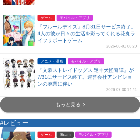
ゲーム
モバイル・アプリ
『フルールデイズ』8月31日サービス終了。
4人の彼が日々の生活を彩ってくれる花丸ラ
イフサポートゲーム
2026-08-01 08:20
アニメ・漫画
モバイル・アプリ
『文豪ストレイドッグス 迷ヰ犬怪奇譚』が
7/31にサービス終了。運営会社アンビショ
ンの廃業に伴い
2026-07-30 14:41
もっと見る
#レビュー
ゲーム
Steam
モバイル・アプリ