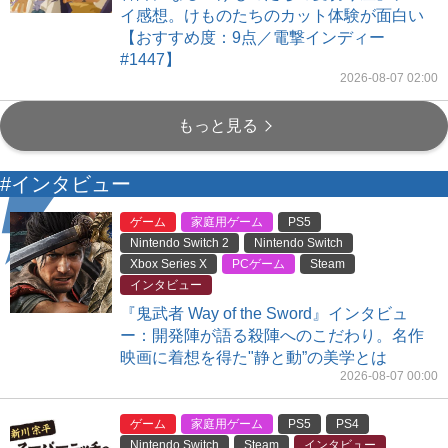
イ感想。けものたちのカット体験が面白い
【おすすめ度：9点／電撃インディー
#1447】
2026-08-07 02:00
もっと見る
#インタビュー
ゲーム
家庭用ゲーム
PS5
Nintendo Switch 2
Nintendo Switch
Xbox Series X
PCゲーム
Steam
インタビュー
『鬼武者 Way of the Sword』インタビュ
ー：開発陣が語る殺陣へのこだわり。名作
映画に着想を得た"静と動”の美学とは
2026-08-07 00:00
ゲーム
家庭用ゲーム
PS5
PS4
Nintendo Switch
Steam
インタビュー