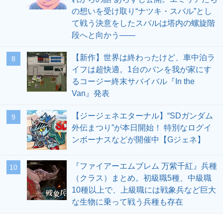
の想いを受け取り“ナツキ・スバル”とし
て戦う決意をしたスバルは塔内の螺旋階
段へと向かう――
【新作】世界は終わったけど、車中泊ラ
8
イフは超快適。1台のバンを我が家にす
るコージー終末サバイバル『In the
Van』発表
【ジージェネエターナル】“SDガンダム
9
外伝まつり”が本日開始！ 特別なログイ
ンボーナスなどが開催中【Gジェネ】
『ファイアーエムブレム 万紫千紅』兵種
10
（クラス）まとめ。初級職5種、中級職
10種以上で、上級職には戦象兵など巨大
な生物に乗って戦う兵種も存在