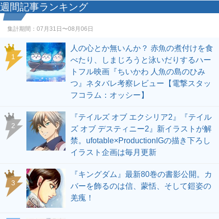
週間記事ランキング
集計期間：
07月31日〜08月06日
人の心とか無いんか？ 赤魚の煮付けを食
1
べたり、しまじろうと泳いだりするハー
トフル映画『ちいかわ 人魚の島のひみ
つ』ネタバレ考察レビュー【電撃スタッ
フコラム：オッシー】
『テイルズ オブ エクシリア2』『テイル
2
ズ オブ デスティニー2』新イラストが解
禁。ufotable×ProductionIGの描き下ろし
イラスト企画は毎月更新
『キングダム』最新80巻の書影公開。カ
3
バーを飾るのは信、蒙恬、そして鎧姿の
羌瘣！