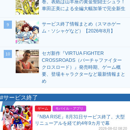
巻。表紙は山羊座の黄金聖闘士シュラ！
車田正美による全編大幅加筆で完全新生
サービス終了情報まとめ（スマホゲー
9
ム・ソシャゲなど）【2026年8月】
セガ新作『VIRTUA FIGHTER
10
CROSSROADS（バーチャファイター
クロスロード）』発売時期、ゲーム概
要、登場キャラクターなど最新情報まと
め
#サービス終了
ゲーム
モバイル・アプリ
『NBA RISE』8月31日サービス終了。大型
リニューアルを経て約4年9カ月で幕
2026-08-02 08:20