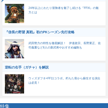
24年以上にわたり冒険者を魅了し続ける『FFXI』の魅
力とは
『信長の野望 真戦』初のPKシーズン先行攻略
武田勢力の特性を徹底解説！ 伊達政宗、長野業正、佐
竹義重など8人の新武将やおすすめ編制も
逆転の右手（ガチャ）を解説
ウィズダフネ×FF11コラボ。朽ちた骨から蘇生する演出
は必見！
特集