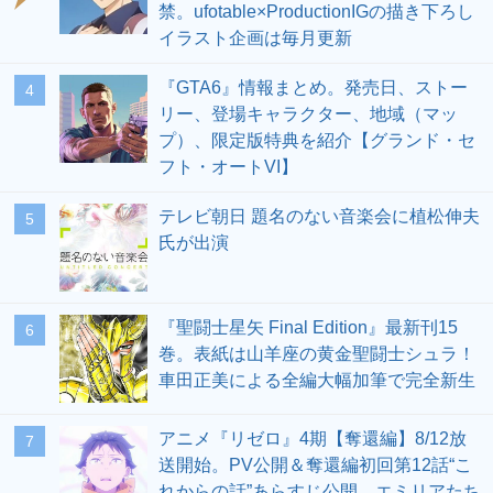
禁。ufotable×ProductionIGの描き下ろし
イラスト企画は毎月更新
『GTA6』情報まとめ。発売日、ストー
4
リー、登場キャラクター、地域（マッ
プ）、限定版特典を紹介【グランド・セ
フト・オートVI】
テレビ朝日 題名のない音楽会に植松伸夫
5
氏が出演
『聖闘士星矢 Final Edition』最新刊15
6
巻。表紙は山羊座の黄金聖闘士シュラ！
車田正美による全編大幅加筆で完全新生
アニメ『リゼロ』4期【奪還編】8/12放
7
送開始。PV公開＆奪還編初回第12話“こ
れからの話”あらすじ公開。エミリアたち