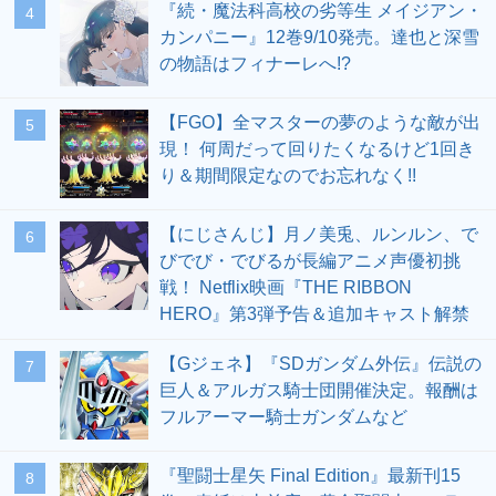
『続・魔法科高校の劣等生 メイジアン・
4
カンパニー』12巻9/10発売。達也と深雪
の物語はフィナーレへ!?
【FGO】全マスターの夢のような敵が出
5
現！ 何周だって回りたくなるけど1回き
り＆期間限定なのでお忘れなく!!
【にじさんじ】月ノ美兎、ルンルン、で
6
びでび・でびるが長編アニメ声優初挑
戦！ Netflix映画『THE RIBBON
HERO』第3弾予告＆追加キャスト解禁
【Gジェネ】『SDガンダム外伝』伝説の
7
巨人＆アルガス騎士団開催決定。報酬は
フルアーマー騎士ガンダムなど
『聖闘士星矢 Final Edition』最新刊15
8