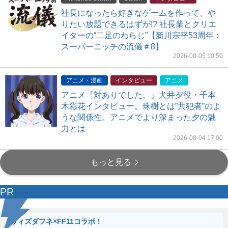
社長になったら好きなゲームを作って、や
りたい放題できるはずが!? 社長業とクリエ
イターの“二足のわらじ”【新川宗平53周年：
スーパーニッチの流儀＃8】
2026-08-05 10:50
アニメ・漫画
インタビュー
アニメ
アニメ『対ありでした。』犬井夕役・千本
木彩花インタビュー。珠樹とは”共犯者”のよ
うな関係性。アニメでより深まった夕の魅
力とは
2026-08-04 17:00
もっと見る
PR
ウィズダフネ×FF11コラボ！