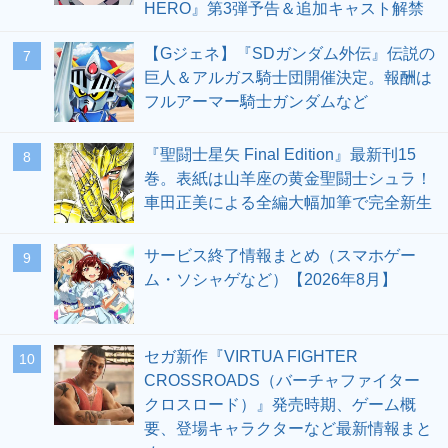
HERO』第3弾予告＆追加キャスト解禁
【Gジェネ】『SDガンダム外伝』伝説の
7
巨人＆アルガス騎士団開催決定。報酬は
フルアーマー騎士ガンダムなど
『聖闘士星矢 Final Edition』最新刊15
8
巻。表紙は山羊座の黄金聖闘士シュラ！
車田正美による全編大幅加筆で完全新生
サービス終了情報まとめ（スマホゲー
9
ム・ソシャゲなど）【2026年8月】
セガ新作『VIRTUA FIGHTER
10
CROSSROADS（バーチャファイター
クロスロード）』発売時期、ゲーム概
要、登場キャラクターなど最新情報まと