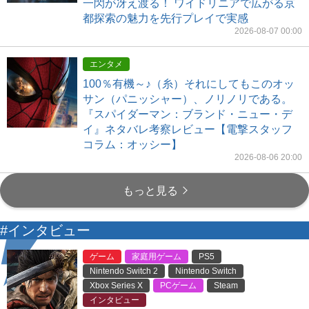
一閃が冴え渡る！ ワイドリニアで広がる京
都探索の魅力を先行プレイで実感
2026-08-07 00:00
エンタメ
100％有機～♪（糸）それにしてもこのオッ
サン（パニッシャー）、ノリノリである。
『スパイダーマン：ブランド・ニュー・デ
イ』ネタバレ考察レビュー【電撃スタッフ
コラム：オッシー】
2026-08-06 20:00
もっと見る
#インタビュー
ゲーム
家庭用ゲーム
PS5
Nintendo Switch 2
Nintendo Switch
Xbox Series X
PCゲーム
Steam
インタビュー