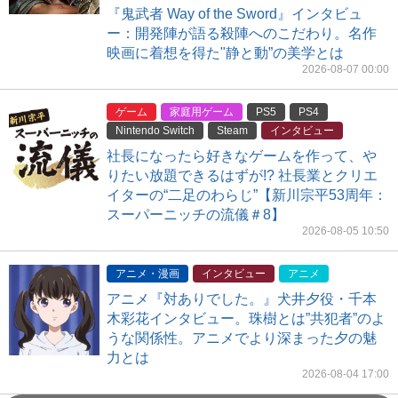
『鬼武者 Way of the Sword』インタビュ
ー：開発陣が語る殺陣へのこだわり。名作
映画に着想を得た"静と動”の美学とは
2026-08-07 00:00
ゲーム
家庭用ゲーム
PS5
PS4
Nintendo Switch
Steam
インタビュー
社長になったら好きなゲームを作って、や
りたい放題できるはずが!? 社長業とクリエ
イターの“二足のわらじ”【新川宗平53周年：
スーパーニッチの流儀＃8】
2026-08-05 10:50
アニメ・漫画
インタビュー
アニメ
アニメ『対ありでした。』犬井夕役・千本
木彩花インタビュー。珠樹とは”共犯者”のよ
うな関係性。アニメでより深まった夕の魅
力とは
2026-08-04 17:00