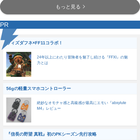
もっと見る
PR
ウィズダフネ×FF11コラボ！
24年以上にわたり冒険者を魅了し続ける『FFXI』の魅
力とは
56gの軽量スマホコントローラー
絶妙なオモチャ感と高級感が最高にエモい『abxylute
M4』レビュー
『信長の野望 真戦』初のPKシーズン先行攻略