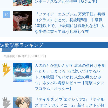
ンボーナスなどが開催中【Gジェネ】
『ファイアーエムブレム 万紫千紅』兵種
10
（クラス）まとめ。初級職5種、中級職
10種以上で、上級職には戦象兵など巨大
な生物に乗って戦う兵種も存在
週間記事ランキング
集計期間：
07月31日〜08月06日
人の心とか無いんか？ 赤魚の煮付けを食
1
べたり、しまじろうと泳いだりするハー
トフル映画『ちいかわ 人魚の島のひみ
つ』ネタバレ考察レビュー【電撃スタッ
フコラム：オッシー】
『テイルズ オブ エクシリア2』『テイル
2
ズ オブ デスティニー2』新イラストが解