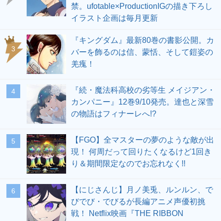
禁。ufotable×ProductionIGの描き下ろし
イラスト企画は毎月更新
『キングダム』最新80巻の書影公開。カ
3
バーを飾るのは信、蒙恬、そして鎧姿の
羌瘣！
『続・魔法科高校の劣等生 メイジアン・
4
カンパニー』12巻9/10発売。達也と深雪
の物語はフィナーレへ!?
【FGO】全マスターの夢のような敵が出
5
現！ 何周だって回りたくなるけど1回き
り＆期間限定なのでお忘れなく!!
【にじさんじ】月ノ美兎、ルンルン、で
6
びでび・でびるが長編アニメ声優初挑
戦！ Netflix映画『THE RIBBON