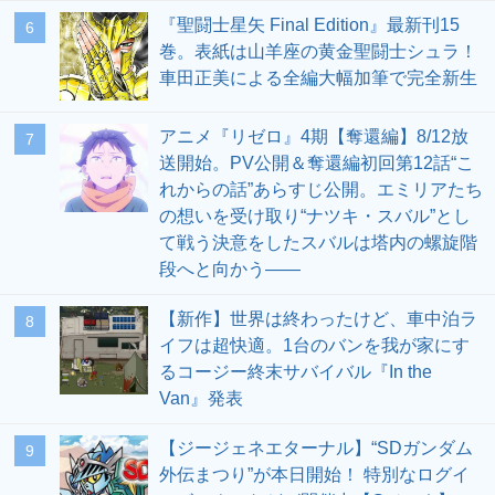
『聖闘士星矢 Final Edition』最新刊15
6
巻。表紙は山羊座の黄金聖闘士シュラ！
車田正美による全編大幅加筆で完全新生
アニメ『リゼロ』4期【奪還編】8/12放
7
送開始。PV公開＆奪還編初回第12話“こ
れからの話”あらすじ公開。エミリアたち
の想いを受け取り“ナツキ・スバル”とし
て戦う決意をしたスバルは塔内の螺旋階
段へと向かう――
【新作】世界は終わったけど、車中泊ラ
8
イフは超快適。1台のバンを我が家にす
るコージー終末サバイバル『In the
Van』発表
【ジージェネエターナル】“SDガンダム
9
外伝まつり”が本日開始！ 特別なログイ