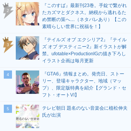
『このすば』最新刊23巻。手錠で繋がれ
2
たカズマとダクネス。納税から逃れるた
め禁断の策へ…（ネタバレあり）【この
素晴らしい世界に祝福を！】
『テイルズ オブ エクシリア2』『テイル
3
ズ オブ デスティニー2』新イラストが解
禁。ufotable×ProductionIGの描き下ろし
イラスト企画は毎月更新
『GTA6』情報まとめ。発売日、ストー
4
リー、登場キャラクター、地域（マッ
プ）、限定版特典を紹介【グランド・セ
フト・オートVI】
テレビ朝日 題名のない音楽会に植松伸夫
5
氏が出演