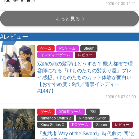
2026-07-30 14:41
もっと見る
#レビュー
ゲーム
PCゲーム
Steam
インディーゲーム
レビュー
双頭の龍の髪型はどうする？ 獣人都市で理
容師になる『けものたちの髪切り屋』プレ
イ感想。けものたちのカット体験が面白い
【おすすめ度：9点／電撃インディー
#1447】
2026-08-07 02:00
ゲーム
家庭用ゲーム
PS5
Nintendo Switch 2
Nintendo Switch
Xbox Series X
PCゲーム
Steam
レビュー
『鬼武者 Way of the Sword』時代劇の"間”と