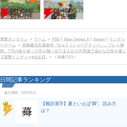
電撃オンライン
ゲーム
PS5
Xbox Series X
Steam
インディ
ーゲーム
高橋慶太氏最新作『to a T（トゥーアティー）』プレイ感
想。T字の体を使って空も飛べる!? 主人公の不思議で温かな日常を描く
【電撃インディー#1013】
＜画像7/23＞
日間記事ランキング
集計期間：
08月06日
【難読漢字】夏といえば“蕣”。読み方
1
は？