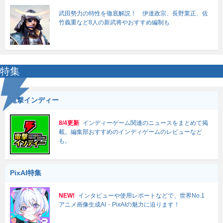
武田勢力の特性を徹底解説！ 伊達政宗、長野業正、佐
竹義重など8人の新武将やおすすめ編制も
特集
電撃インディー
8/4更新
インディーゲーム関連のニュースをまとめて掲
載。編集部おすすめのインディゲームのレビューなど
も。
PixAI特集
NEW!
インタビューや使用レポートなどで、世界No.1
アニメ画像生成AI・PixAIの魅力に迫ります！