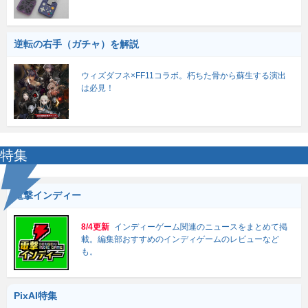
逆転の右手（ガチャ）を解説
ウィズダフネ×FF11コラボ。朽ちた骨から蘇生する演出
は必見！
特集
電撃インディー
8/4更新
インディーゲーム関連のニュースをまとめて掲
載。編集部おすすめのインディゲームのレビューなど
も。
PixAI特集