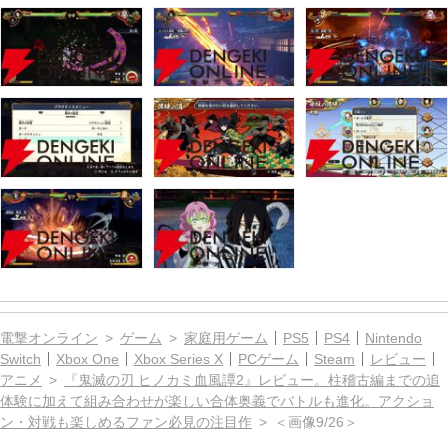
電撃オンライン
ゲーム
家庭用ゲーム
PS5
PS4
Nintendo
Switch
Xbox One
Xbox Series X
PCゲーム
Steam
レビュー
アニメ
『鬼滅の刃 ヒノカミ血風譚2』レビュー。柱稽古編までの追
体験に加えて組み合わせが楽しい合体奥義でバトルも進化。アクショ
ン・対戦も楽しめるファン必見の注目作
＜画像9/26＞