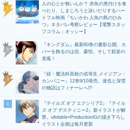
人の心とか無いんか？ 赤魚の煮付けを食
1
べたり、しまじろうと泳いだりするハー
トフル映画『ちいかわ 人魚の島のひみ
つ』ネタバレ考察レビュー【電撃スタッ
フコラム：オッシー】
『キングダム』最新80巻の書影公開。カ
2
バーを飾るのは信、蒙恬、そして鎧姿の
羌瘣！
『続・魔法科高校の劣等生 メイジアン・
3
カンパニー』12巻9/10発売。達也と深雪
の物語はフィナーレへ!?
『テイルズ オブ エクシリア2』『テイル
4
ズ オブ デスティニー2』新イラストが解
禁。ufotable×ProductionIGの描き下ろし
イラスト企画は毎月更新