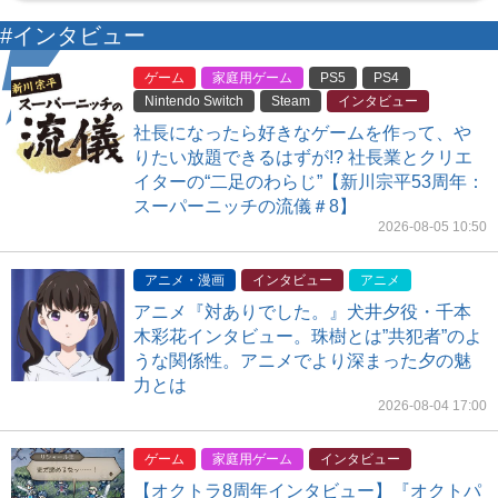
#インタビュー
ゲーム
家庭用ゲーム
PS5
PS4
Nintendo Switch
Steam
インタビュー
社長になったら好きなゲームを作って、や
りたい放題できるはずが!? 社長業とクリエ
イターの“二足のわらじ”【新川宗平53周年：
スーパーニッチの流儀＃8】
2026-08-05 10:50
アニメ・漫画
インタビュー
アニメ
アニメ『対ありでした。』犬井夕役・千本
木彩花インタビュー。珠樹とは”共犯者”のよ
うな関係性。アニメでより深まった夕の魅
力とは
2026-08-04 17:00
ゲーム
家庭用ゲーム
インタビュー
【オクトラ8周年インタビュー】『オクトパ