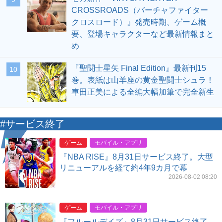
CROSSROADS（バーチャファイター
クロスロード）』発売時期、ゲーム概
要、登場キャラクターなど最新情報まと
め
『聖闘士星矢 Final Edition』最新刊15
10
巻。表紙は山羊座の黄金聖闘士シュラ！
車田正美による全編大幅加筆で完全新生
#サービス終了
ゲーム
モバイル・アプリ
『NBA RISE』8月31日サービス終了。大型
リニューアルを経て約4年9カ月で幕
2026-08-02 08:20
ゲーム
モバイル・アプリ
『フルールデイズ』8月31日サービス終了。