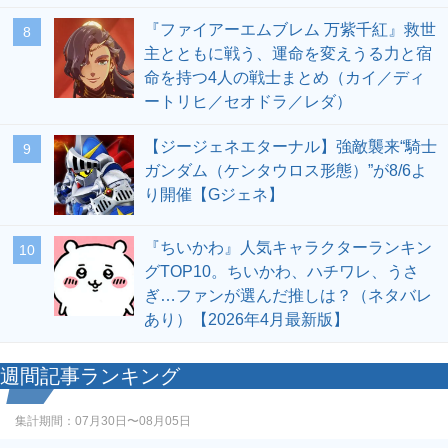
『ファイアーエムブレム 万紫千紅』救世
8
主とともに戦う、運命を変えうる力と宿
命を持つ4人の戦士まとめ（カイ／ディ
ートリヒ／セオドラ／レダ）
【ジージェネエターナル】強敵襲来“騎士
9
ガンダム（ケンタウロス形態）”が8/6よ
り開催【Gジェネ】
『ちいかわ』人気キャラクターランキン
10
グTOP10。ちいかわ、ハチワレ、うさ
ぎ…ファンが選んだ推しは？（ネタバレ
あり）【2026年4月最新版】
週間記事ランキング
集計期間：
07月30日〜08月05日