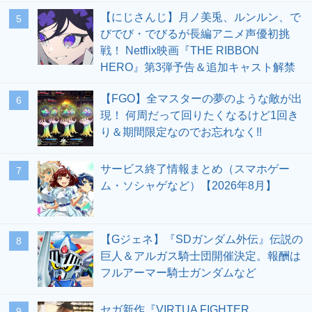
【にじさんじ】月ノ美兎、ルンルン、で
5
びでび・でびるが長編アニメ声優初挑
戦！ Netflix映画『THE RIBBON
HERO』第3弾予告＆追加キャスト解禁
【FGO】全マスターの夢のような敵が出
6
現！ 何周だって回りたくなるけど1回き
り＆期間限定なのでお忘れなく!!
サービス終了情報まとめ（スマホゲー
7
ム・ソシャゲなど）【2026年8月】
【Gジェネ】『SDガンダム外伝』伝説の
8
巨人＆アルガス騎士団開催決定。報酬は
フルアーマー騎士ガンダムなど
セガ新作『VIRTUA FIGHTER
9