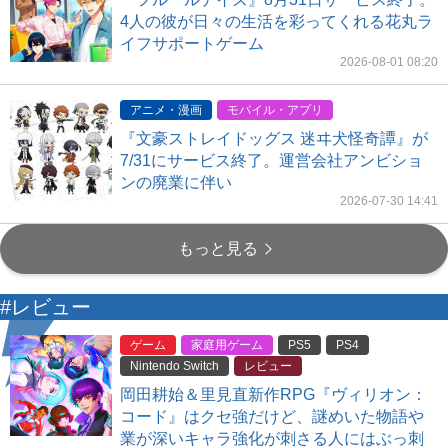
4人の彼が日々の生活を彩ってくれる花丸ラ
イフサポートゲーム
2026-08-01 08:20
アニメ・漫画
モバイル・アプリ
『文豪ストレイドッグス 迷ヰ犬怪奇譚』が
7/31にサービス終了。運営会社アンビショ
ンの廃業に伴い
2026-07-30 14:41
もっと見る
#レビュー
ゲーム
家庭用ゲーム
PS5
PS4
Nintendo Switch
レビュー
岡田耕始＆里見直新作RPG『ヴィリオン：
コード』はクセ強だけど、謎めいた物語や
業が深いキャラ強化が刺さる人にはぶっ刺