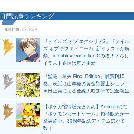
日間記事ランキング
集計期間：
08月05日
『テイルズ オブ エクシリア2』『テイル
1
ズ オブ デスティニー2』新イラストが解
禁。ufotable×ProductionIGの描き下ろし
イラスト企画は毎月更新
『聖闘士星矢 Final Edition』最新刊15
2
巻。表紙は山羊座の黄金聖闘士シュラ！
車田正美による全編大幅加筆で完全新生
【ポケカ招待販売まとめ】Amazonにて
3
『ポケモンカードゲーム』招待販売が一
挙実施中。30周年記念アイテムほか多
数！