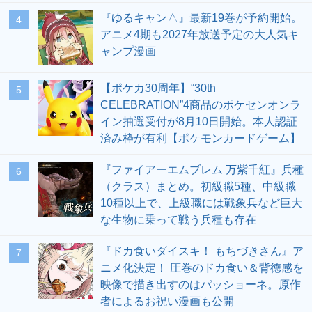
『ゆるキャン△』最新19巻が予約開始。
4
アニメ4期も2027年放送予定の大人気キ
ャンプ漫画
【ポケカ30周年】“30th
5
CELEBRATION”4商品のポケセンオンラ
イン抽選受付が8月10日開始。本人認証
済み枠が有利【ポケモンカードゲーム】
『ファイアーエムブレム 万紫千紅』兵種
6
（クラス）まとめ。初級職5種、中級職
10種以上で、上級職には戦象兵など巨大
な生物に乗って戦う兵種も存在
『ドカ食いダイスキ！ もちづきさん』ア
7
ニメ化決定！ 圧巻のドカ食い＆背徳感を
映像で描き出すのはパッショーネ。原作
者によるお祝い漫画も公開