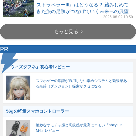
ストラベラーIII』はどうなる？ 踏みしめて
きた旅の足跡がつなげていく未来への展望
2026-08-02 10:50
もっと見る
PR
『ウィズダフネ』初心者レビュー
スマホゲーの常識が通用しない辛めシステムと緊張感あ
る奈落（ダンジョン）探索がクセになる
56gの軽量スマホコントローラー
絶妙なオモチャ感と高級感が最高にエモい『abxylute
M4』レビュー