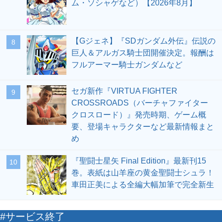
ム・ソシャゲなど）【2026年8月】
【Gジェネ】『SDガンダム外伝』伝説の
8
巨人＆アルガス騎士団開催決定。報酬は
フルアーマー騎士ガンダムなど
セガ新作『VIRTUA FIGHTER
9
CROSSROADS（バーチャファイター
クロスロード）』発売時期、ゲーム概
要、登場キャラクターなど最新情報まと
め
『聖闘士星矢 Final Edition』最新刊15
10
巻。表紙は山羊座の黄金聖闘士シュラ！
車田正美による全編大幅加筆で完全新生
#サービス終了