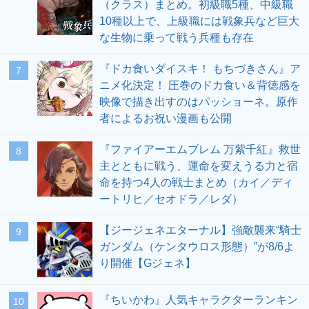
（クラス）まとめ。初級職5種、中級職
10種以上で、上級職には戦象兵など巨大
な生物に乗って戦う兵種も存在
『ドカ食いダイスキ！ もちづきさん』ア
7
ニメ化決定！ 圧巻のドカ食い＆背徳感を
映像で描き出すのはパッショーネ。原作
者によるお祝い漫画も公開
『ファイアーエムブレム 万紫千紅』救世
8
主とともに戦う、運命を変えうる力と宿
命を持つ4人の戦士まとめ（カイ／ディ
ートリヒ／セオドラ／レダ）
【ジージェネエターナル】強敵襲来“騎士
9
ガンダム（ケンタウロス形態）”が8/6よ
り開催【Gジェネ】
『ちいかわ』人気キャラクターランキン
10