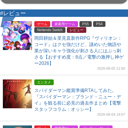
#レビュー
ゲーム
家庭用ゲーム
PS5
PS4
Nintendo Switch
レビュー
岡田耕始＆里見直新作RPG『ヴィリオン：
コード』はクセ強だけど、謎めいた物語や
業が深いキャラ強化が刺さる人にはぶっ刺
さる【おすすめ度：8点／電撃の激押し神ゲ
ー2026】
2026-08-05 12:00
エンタメ
スパイダーマン鑑賞準備RTAしてみた。
『スパイダーマン：ブランド・ニュー・デ
イ』を観る前に必見の過去作まとめ【電撃
スタッフコラム：オッシー】
2026-08-04 19:07