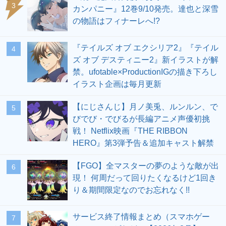
3
カンパニー』12巻9/10発売。達也と深雪
の物語はフィナーレへ!?
『テイルズ オブ エクシリア2』『テイル
4
ズ オブ デスティニー2』新イラストが解
禁。ufotable×ProductionIGの描き下ろし
イラスト企画は毎月更新
【にじさんじ】月ノ美兎、ルンルン、で
5
びでび・でびるが長編アニメ声優初挑
戦！ Netflix映画『THE RIBBON
HERO』第3弾予告＆追加キャスト解禁
【FGO】全マスターの夢のような敵が出
6
現！ 何周だって回りたくなるけど1回き
り＆期間限定なのでお忘れなく!!
サービス終了情報まとめ（スマホゲー
7