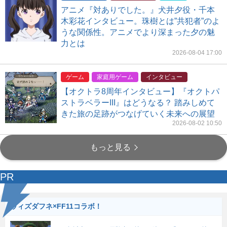
アニメ『対ありでした。』犬井夕役・千本
木彩花インタビュー。珠樹とは”共犯者”のよ
うな関係性。アニメでより深まった夕の魅
力とは
2026-08-04 17:00
ゲーム
家庭用ゲーム
インタビュー
【オクトラ8周年インタビュー】『オクトパ
ストラベラーIII』はどうなる？ 踏みしめて
きた旅の足跡がつなげていく未来への展望
2026-08-02 10:50
もっと見る
PR
ウィズダフネ×FF11コラボ！