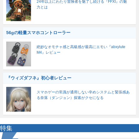
24年以上にわたり冒険者を魅了し続ける『FFXI』の魅
力とは
56gの軽量スマホコントローラー
絶妙なオモチャ感と高級感が最高にエモい『abxylute
M4』レビュー
『ウィズダフネ』初心者レビュー
スマホゲーの常識が通用しない辛めシステムと緊張感あ
る奈落（ダンジョン）探索がクセになる
特集