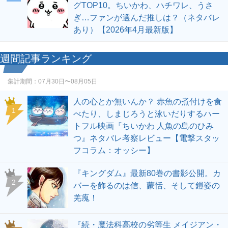
グTOP10。ちいかわ、ハチワレ、うさ
ぎ…ファンが選んだ推しは？（ネタバレ
あり）【2026年4月最新版】
週間記事ランキング
集計期間：
07月30日〜08月05日
人の心とか無いんか？ 赤魚の煮付けを食
1
べたり、しまじろうと泳いだりするハー
トフル映画『ちいかわ 人魚の島のひみ
つ』ネタバレ考察レビュー【電撃スタッ
フコラム：オッシー】
『キングダム』最新80巻の書影公開。カ
2
バーを飾るのは信、蒙恬、そして鎧姿の
羌瘣！
『続・魔法科高校の劣等生 メイジアン・