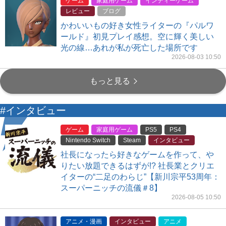
ゲーム
家庭用ゲーム
インディーゲーム
レビュー
ブログ
かわいいもの好き女性ライターの『パルワ
ールド』初見プレイ感想。空に輝く美しい
光の線…あれが私が死亡した場所です
2026-08-03 10:50
もっと見る
#インタビュー
ゲーム
家庭用ゲーム
PS5
PS4
Nintendo Switch
Steam
インタビュー
社長になったら好きなゲームを作って、や
りたい放題できるはずが!? 社長業とクリエ
イターの“二足のわらじ”【新川宗平53周年：
スーパーニッチの流儀＃8】
2026-08-05 10:50
アニメ・漫画
インタビュー
アニメ