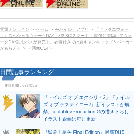
電撃オンライン
ゲーム
モバイル・アプリ
『ドラクエウォー
ク』スペシャルウォークDAY、8/2 8時スタート！ 開催に先駆けてウォ
ークDAY記念パスが発売中。衣装付きでは夏キャンキャップ＆パーカー
がもらえる
＜画像6/14＞
日間記事ランキング
集計期間：
08月05日
『テイルズ オブ エクシリア2』『テイル
1
ズ オブ デスティニー2』新イラストが解
禁。ufotable×ProductionIGの描き下ろし
イラスト企画は毎月更新
『聖闘士星矢 Final Edition』最新刊15