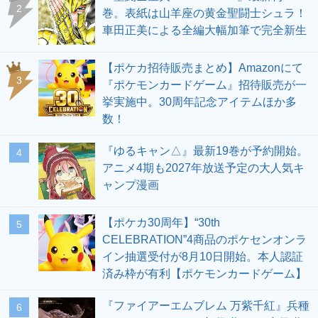
2
巻。表紙は山羊座の黄金聖闘士シュラ！
車田正美による全編大幅加筆で完全新生
【ポケカ招待販売まとめ】Amazonにて
3
『ポケモンカードゲーム』招待販売が一
挙実施中。30周年記念アイテムほか多
数！
『ゆるキャン△』最新19巻が予約開始。
4
アニメ4期も2027年放送予定の大人気キ
ャンプ漫画
【ポケカ30周年】“30th
5
CELEBRATION”4商品のポケセンオンラ
イン抽選受付が8月10日開始。本人認証
済み枠が有利【ポケモンカードゲーム】
『ファイアーエムブレム 万紫千紅』兵種
6