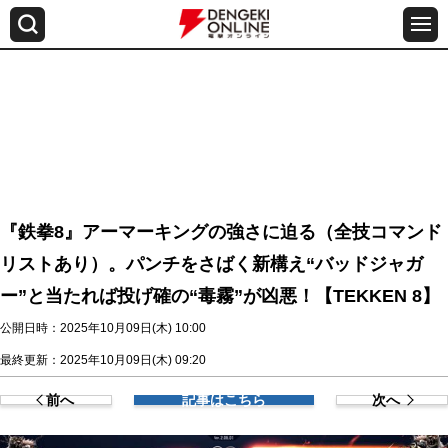
『鉄拳8』アーマーキングの強さに迫る（全技コマンド
リストあり）。パンチをさばく新構え“バッドジャガ
ー”と当たれば投げ確の“毒霧”が凶悪！【TEKKEN 8】
公開日時：2025年10月09日(木) 10:00
最終更新：2025年10月09日(木) 09:20
前へ
記事はこちら
次へ