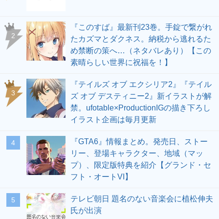
『このすば』最新刊23巻。手錠で繋がれ
2
たカズマとダクネス。納税から逃れるた
め禁断の策へ…（ネタバレあり）【この
素晴らしい世界に祝福を！】
『テイルズ オブ エクシリア2』『テイル
3
ズ オブ デスティニー2』新イラストが解
禁。ufotable×ProductionIGの描き下ろし
イラスト企画は毎月更新
『GTA6』情報まとめ。発売日、ストー
4
リー、登場キャラクター、地域（マッ
プ）、限定版特典を紹介【グランド・セ
フト・オートVI】
テレビ朝日 題名のない音楽会に植松伸夫
5
氏が出演