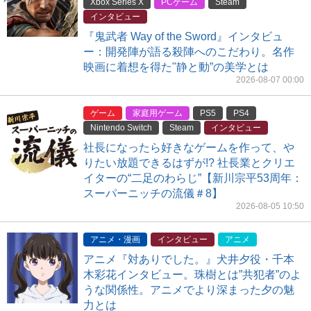
Xbox Series X
PCゲーム
Steam
インタビュー
『鬼武者 Way of the Sword』インタビュ
ー：開発陣が語る殺陣へのこだわり。名作
映画に着想を得た"静と動”の美学とは
2026-08-07 00:00
ゲーム
家庭用ゲーム
PS5
PS4
Nintendo Switch
Steam
インタビュー
社長になったら好きなゲームを作って、や
りたい放題できるはずが!? 社長業とクリエ
イターの“二足のわらじ”【新川宗平53周年：
スーパーニッチの流儀＃8】
2026-08-05 10:50
アニメ・漫画
インタビュー
アニメ
アニメ『対ありでした。』犬井夕役・千本
木彩花インタビュー。珠樹とは”共犯者”のよ
うな関係性。アニメでより深まった夕の魅
力とは