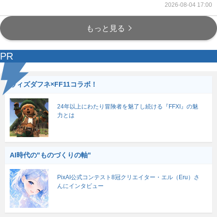
2026-08-04 17:00
もっと見る
PR
ウィズダフネ×FF11コラボ！
24年以上にわたり冒険者を魅了し続ける『FFXI』の魅
力とは
AI時代の"ものづくりの軸"
PixAI公式コンテスト8冠クリエイター・エル（Eru）さ
んにインタビュー