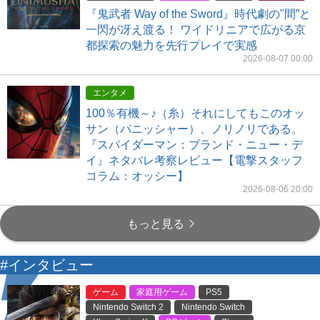
『鬼武者 Way of the Sword』時代劇の"間”と
一閃が冴え渡る！ ワイドリニアで広がる京
都探索の魅力を先行プレイで実感
2026-08-07 00:00
エンタメ
100％有機～♪（糸）それにしてもこのオッ
サン（パニッシャー）、ノリノリである。
『スパイダーマン：ブランド・ニュー・デ
イ』ネタバレ考察レビュー【電撃スタッフ
コラム：オッシー】
2026-08-06 20:00
もっと見る
#インタビュー
ゲーム
家庭用ゲーム
PS5
Nintendo Switch 2
Nintendo Switch