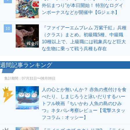
外伝まつり”が本日開始！ 特別なログイ
ンボーナスなどが開催中【Gジェネ】
『ファイアーエムブレム 万紫千紅』兵種
10
（クラス）まとめ。初級職5種、中級職
10種以上で、上級職には戦象兵など巨大
な生物に乗って戦う兵種も存在
週間記事ランキング
集計期間：
07月31日〜08月06日
人の心とか無いんか？ 赤魚の煮付けを食
1
べたり、しまじろうと泳いだりするハー
トフル映画『ちいかわ 人魚の島のひみ
つ』ネタバレ考察レビュー【電撃スタッ
フコラム：オッシー】