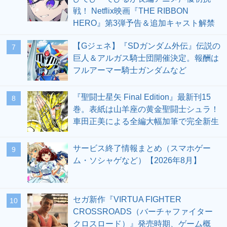
戦！ Netflix映画『THE RIBBON
HERO』第3弾予告＆追加キャスト解禁
【Gジェネ】『SDガンダム外伝』伝説の
7
巨人＆アルガス騎士団開催決定。報酬は
フルアーマー騎士ガンダムなど
『聖闘士星矢 Final Edition』最新刊15
8
巻。表紙は山羊座の黄金聖闘士シュラ！
車田正美による全編大幅加筆で完全新生
サービス終了情報まとめ（スマホゲー
9
ム・ソシャゲなど）【2026年8月】
セガ新作『VIRTUA FIGHTER
10
CROSSROADS（バーチャファイター
クロスロード）』発売時期、ゲーム概