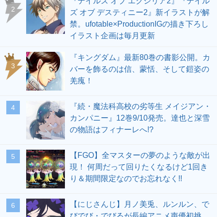
『テイルズ オブ エクシリア2』『テイル
2
ズ オブ デスティニー2』新イラストが解
禁。ufotable×ProductionIGの描き下ろし
イラスト企画は毎月更新
『キングダム』最新80巻の書影公開。カ
3
バーを飾るのは信、蒙恬、そして鎧姿の
羌瘣！
『続・魔法科高校の劣等生 メイジアン・
4
カンパニー』12巻9/10発売。達也と深雪
の物語はフィナーレへ!?
【FGO】全マスターの夢のような敵が出
5
現！ 何周だって回りたくなるけど1回き
り＆期間限定なのでお忘れなく!!
【にじさんじ】月ノ美兎、ルンルン、で
6
びでび・でびるが長編アニメ声優初挑