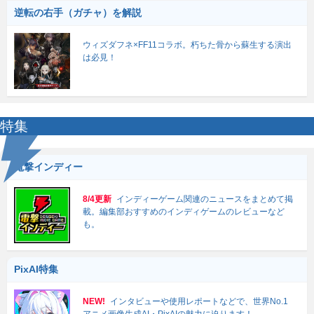
逆転の右手（ガチャ）を解説
ウィズダフネ×FF11コラボ。朽ちた骨から蘇生する演出
は必見！
特集
電撃インディー
8/4更新
インディーゲーム関連のニュースをまとめて掲
載。編集部おすすめのインディゲームのレビューなど
も。
PixAI特集
NEW!
インタビューや使用レポートなどで、世界No.1