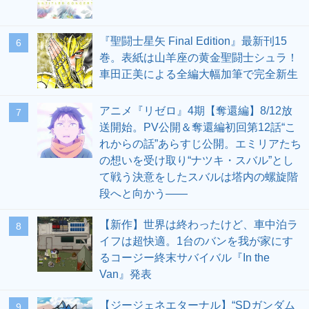
『聖闘士星矢 Final Edition』最新刊15
6
巻。表紙は山羊座の黄金聖闘士シュラ！
車田正美による全編大幅加筆で完全新生
アニメ『リゼロ』4期【奪還編】8/12放
7
送開始。PV公開＆奪還編初回第12話“こ
れからの話”あらすじ公開。エミリアたち
の想いを受け取り“ナツキ・スバル”とし
て戦う決意をしたスバルは塔内の螺旋階
段へと向かう――
【新作】世界は終わったけど、車中泊ラ
8
イフは超快適。1台のバンを我が家にす
るコージー終末サバイバル『In the
Van』発表
【ジージェネエターナル】“SDガンダム
9