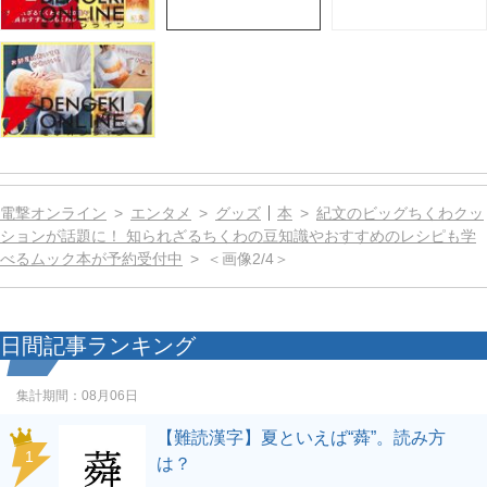
電撃オンライン
エンタメ
グッズ
本
紀文のビッグちくわクッ
ションが話題に！ 知られざるちくわの豆知識やおすすめのレシピも学
べるムック本が予約受付中
＜画像2/4＞
日間記事ランキング
集計期間：
08月06日
【難読漢字】夏といえば“蕣”。読み方
1
は？