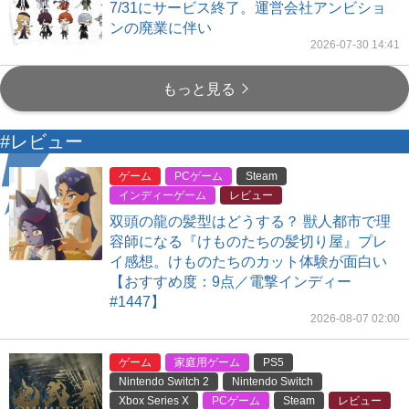
7/31にサービス終了。運営会社アンビショ
ンの廃業に伴い
2026-07-30 14:41
もっと見る
#レビュー
ゲーム
PCゲーム
Steam
インディーゲーム
レビュー
双頭の龍の髪型はどうする？ 獣人都市で理
容師になる『けものたちの髪切り屋』プレ
イ感想。けものたちのカット体験が面白い
【おすすめ度：9点／電撃インディー
#1447】
2026-08-07 02:00
ゲーム
家庭用ゲーム
PS5
Nintendo Switch 2
Nintendo Switch
Xbox Series X
PCゲーム
Steam
レビュー