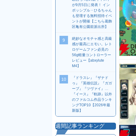
が9月5日に発表！ イン
ポッシブル・ひるちゃん
も登壇する無料招待イベ
ントが開催【こちら葛飾
区亀有公園前派出所】
絶妙なオモチャ感と高級
9
感が最高にエモい。レト
ロゲームファン必見の
56g軽量コントローラー
レビュー【abxylute
M4】
『ドラスレ』『ザナド
10
ゥ』『英雄伝説』『ガガ
ーブ』『ツヴァイ』…
『イース』『軌跡』以外
のファルコム作品ランキ
ングTOP10【2026年最
新版】
週間記事ランキング