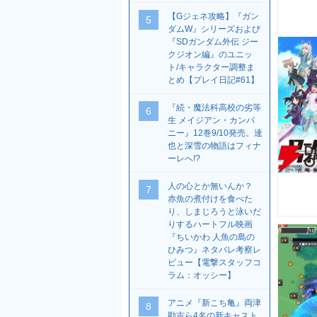
【Gジェネ攻略】『ガン
5
ダムW』シリーズおよび
『SDガンダム外伝 ジー
クジオン編』のユニッ
ト/キャラクター調整ま
とめ【プレイ日記#61】
『続・魔法科高校の劣等
6
生 メイジアン・カンパ
ニー』12巻9/10発売。達
也と深雪の物語はフィナ
ーレへ!?
人の心とか無いんか？
7
赤魚の煮付けを食べた
り、しまじろうと泳いだ
りするハートフル映画
『ちいかわ 人魚の島の
ひみつ』ネタバレ考察レ
ビュー【電撃スタッフコ
ラム：オッシー】
アニメ『新こち亀』両津
8
勘吉ら4名の新キャスト