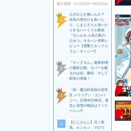
集計期間：
07月28日〜08月03日
人の心とか無いんか？
赤魚の煮付けを食べた
1
り、しまじろうと泳いだ
りするハートフル映画
『ちいかわ 人魚の島の
ひみつ』ネタバレ考察レ
ビュー【電撃スタッフコ
ラム：オッシー】
『キングダム』最新80巻
の書影公開。カバーを飾
2
るのは信、蒙恬、そして
鎧姿の羌瘣！
『続・魔法科高校の劣等
生 メイジアン・カンパ
3
ニー』12巻9/10発売。達
也と深雪の物語はフィナ
ーレへ!?
【にじさんじ】月ノ美
4
兎、ルンルン、でびで