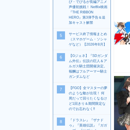
び・でびるが長編アニメ
声優初挑戦！ Netflix映画
『THE RIBBON
HERO』第3弾予告＆追
加キャスト解禁
サービス終了情報まとめ
5
（スマホゲーム・ソシャ
ゲなど）【2026年8月】
【Gジェネ】『SDガンダ
6
ム外伝』伝説の巨人＆ア
ルガス騎士団開催決定。
報酬はフルアーマー騎士
ガンダムなど
【FGO】全マスターの夢
7
のような敵が出現！ 何
周だって回りたくなるけ
ど1回きり＆期間限定な
のでお忘れなく!!
『ドラスレ』『ザナド
8
ゥ』『英雄伝説』『ガガ