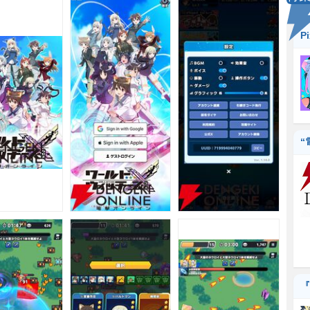
P
“
『