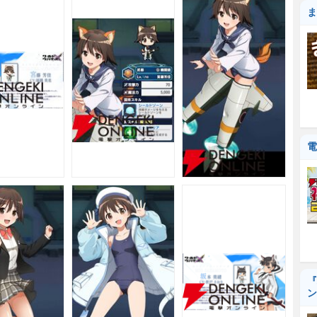
ま
電
『
ン