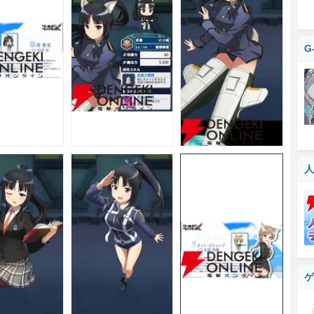
G
人
ゲ