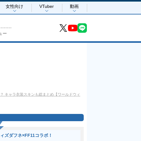
女性向け
VTuber
動画
ュー
？ キャラ衣装スキンも総まとめ【ワールドウィ
ィズダフネ×FF11コラボ！