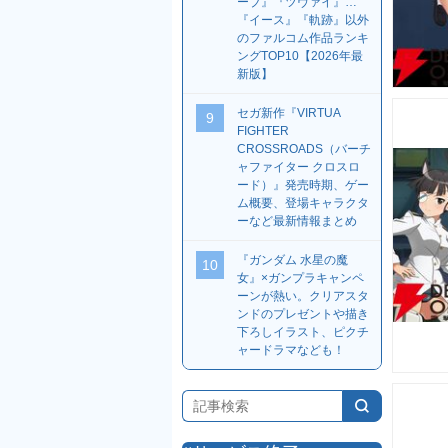
ーブ』『ツヴァイ』…
『イース』『軌跡』以外
のファルコム作品ランキ
ングTOP10【2026年最
新版】
セガ新作『VIRTUA
9
FIGHTER
CROSSROADS（バーチ
ャファイター クロスロ
ード）』発売時期、ゲー
ム概要、登場キャラクタ
ーなど最新情報まとめ
『ガンダム 水星の魔
10
女』×ガンプラキャンペ
ーンが熱い。クリアスタ
ンドのプレゼントや描き
下ろしイラスト、ピクチ
ャードラマなども！