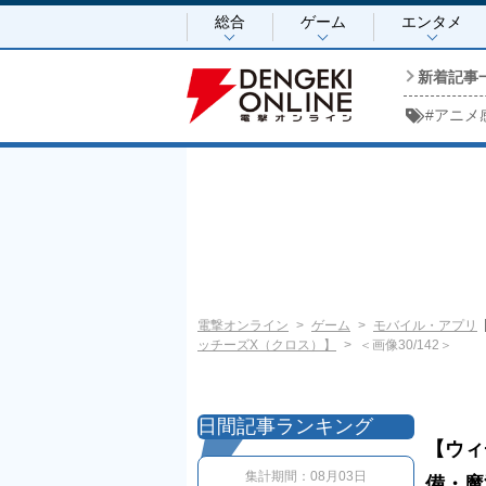
総合
ゲーム
エンタメ
新着記事
#
アニメ
電撃オンライン
ゲーム
モバイル・アプリ
ッチーズX（クロス）】
＜画像30/142＞
日間記事ランキング
【ウィ
集計期間：
08月03日
備・魔