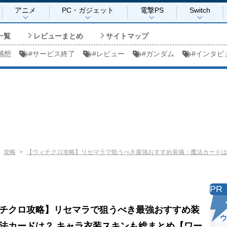
アニメ
PC・ガジェット
電撃PS
Switch
一覧
レビューまとめ
サイトマップ
感想
#
サービス終了
#
レビュー
#
ガンダム
#
インタビ
攻略
【ウィチクロ攻略】リセマラで狙うべき最強おすすめ装備・魔法カードは
PR
チクロ攻略】リセマラで狙うべき最強おすすめ装
ウ
法カードは？ キャラ衣装スキンも総まとめ【ワー