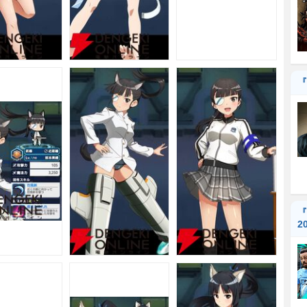
『
『
2