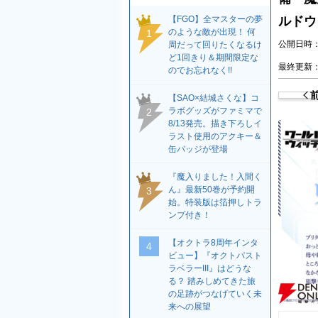
【FGO】全マスターの夢
ルドウ
のような敵が出現！ 何
1
公開日時：2
周だって回りたくなるけ
ど1回きり＆期間限定な
最終更新：2
のでお忘れなく!!
【SAO×結城さくな】コ
ラボグッズがファミマで
2
8/13発売。描き下ろしイ
ラスト使用のアクキー＆
缶バッジが登場
『魔入りました！入間く
ん』最新50巻が予約開
3
始。特装版は箔押しトラ
ンプ付き！
【オクトラ8周年インタ
4
ビュー】『オクトパスト
ラベラーIII』はどうな
る？ 踏みしめてきた旅
の足跡がつなげていく未
来への展望