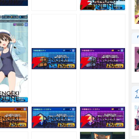
『
イ
ム