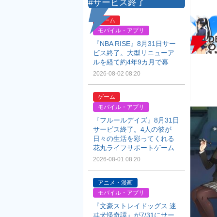
#サービス終了
ゲーム
モバイル・アプリ
『NBA RISE』8月31日サー
ビス終了。大型リニューア
ルを経て約4年9カ月で幕
2026-08-02 08:20
ゲーム
モバイル・アプリ
『フルールデイズ』8月31日
サービス終了。4人の彼が
日々の生活を彩ってくれる
花丸ライフサポートゲーム
2026-08-01 08:20
アニメ・漫画
モバイル・アプリ
『文豪ストレイドッグス 迷
ヰ犬怪奇譚』が7/31にサー