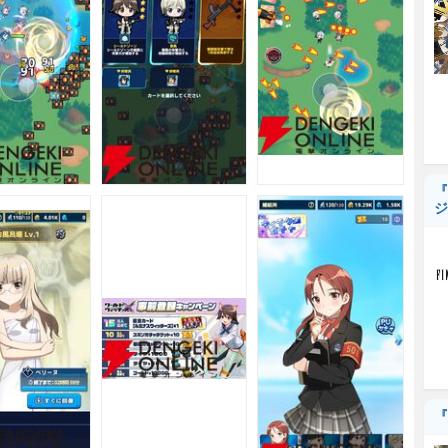
『
ジ
『