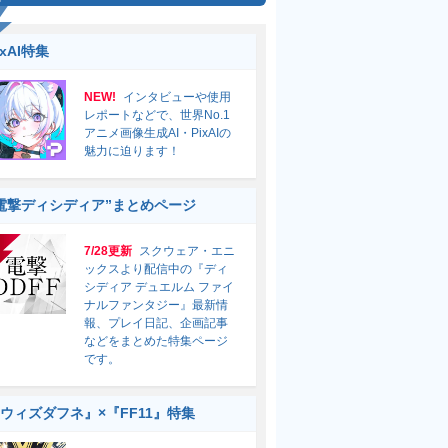
ixAI特集
NEW!
インタビューや使用
レポートなどで、世界No.1
アニメ画像生成AI・PixAIの
魅力に迫ります！
電撃ディシディア”まとめページ
7/28更新
スクウェア・エニ
ックスより配信中の『ディ
シディア デュエルム ファイ
ナルファンタジー』最新情
報、プレイ日記、企画記事
などをまとめた特集ページ
です。
ウィズダフネ』×『FF11』特集