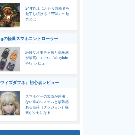
24年以上にわたり冒険者を
魅了し続ける『FFXI』の魅
力とは
6gの軽量スマホコントローラー
絶妙なオモチャ感と高級感
が最高にエモい『abxylute
M4』レビュー
ウィズダフネ』初心者レビュー
スマホゲーの常識が通用し
ない辛めシステムと緊張感
ある奈落（ダンジョン）探
索がクセになる
集