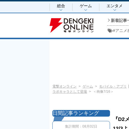
総合
ゲーム
エンタメ
新着記事
#
アニメ
電撃オンライン
ゲーム
モバイル・アプリ
ラボキャラとして登場
＜画像7/16＞
日間記事ランキング
『D2
集計期間：
08月02日
12/