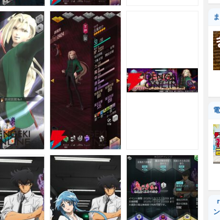
ま
電
『
ン