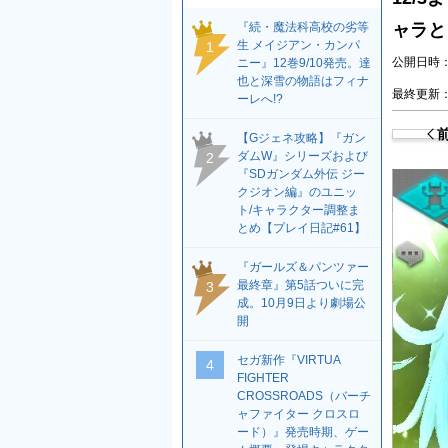
『続・魔法科高校の劣等
ャラと
生 メイジアン・カンパ
1
公開日時：2
ニー』12巻9/10発売。達
也と深雪の物語はフィナ
最終更新：2
ーレへ!?
【Gジェネ攻略】『ガン
ダムW』シリーズおよび
2
『SDガンダム外伝 ジー
クジオン編』のユニッ
ト/キャラクター調整ま
とめ【プレイ日記#61】
『ガールズ＆パンツァー
最終章』第5話ついに完
3
成。10月9日より劇場公
開
セガ新作『VIRTUA
4
FIGHTER
CROSSROADS（バーチ
ャファイター クロスロ
ード）』発売時期、ゲー