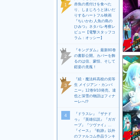
赤魚の煮付けを食べた
1
り、しまじろうと泳いだ
りするハートフル映画
『ちいかわ 人魚の島の
ひみつ』ネタバレ考察レ
ビュー【電撃スタッフコ
ラム：オッシー】
『キングダム』最新80巻
の書影公開。カバーを飾
2
るのは信、蒙恬、そして
鎧姿の羌瘣！
『続・魔法科高校の劣等
生 メイジアン・カンパ
3
ニー』12巻9/10発売。達
也と深雪の物語はフィナ
ーレへ!?
『ドラスレ』『ザナド
4
ゥ』『英雄伝説』『ガガ
ーブ』『ツヴァイ』…
『イース』『軌跡』以外
のファルコム作品ランキ