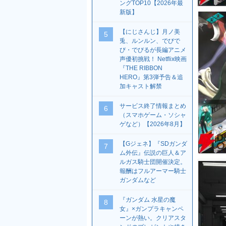
ングTOP10【2026年最
新版】
【にじさんじ】月ノ美
5
兎、ルンルン、でびで
び・でびるが長編アニメ
声優初挑戦！ Netflix映画
『THE RIBBON
HERO』第3弾予告＆追
加キャスト解禁
サービス終了情報まとめ
6
（スマホゲーム・ソシャ
ゲなど）【2026年8月】
【Gジェネ】『SDガンダ
7
ム外伝』伝説の巨人＆ア
ルガス騎士団開催決定。
報酬はフルアーマー騎士
ガンダムなど
『ガンダム 水星の魔
8
女』×ガンプラキャンペ
ーンが熱い。クリアスタ