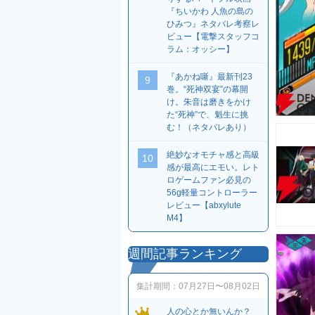
『ちいかわ 人魚の島の
ひみつ』ネタバレ考察レ
ビュー【電撃スタッフコ
ラム：オッシー】
『あかね噺』最新刊23
9
巻。“死神双宴”の幕開
け。朱音は磨きをかけ
た“死神”で、魁生に挑
む！（ネタバレあり）
絶妙なオモチャ感と高級
10
感が最高にエモい。レト
ロゲームファン必見の
56g軽量コントローラー
レビュー【abxylute
M4】
週間記事ランキング
集計期間：
07月27日〜08月02日
人の心とか無いんか？