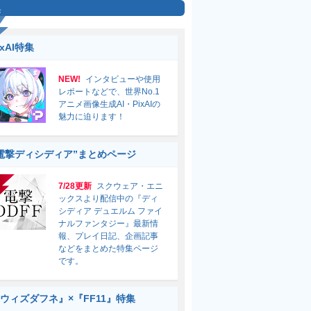
集
ixAI特集
NEW!
インタビューや使用
レポートなどで、世界No.1
アニメ画像生成AI・PixAIの
魅力に迫ります！
電撃ディシディア”まとめページ
7/28更新
スクウェア・エニ
ックスより配信中の『ディ
シディア デュエルム ファイ
ナルファンタジー』最新情
報、プレイ日記、企画記事
などをまとめた特集ページ
です。
ウィズダフネ』×『FF11』特集