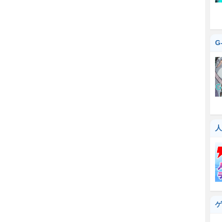
G
人
ゲ