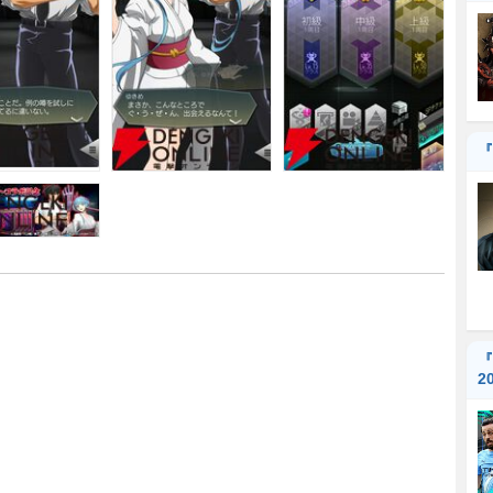
『
『
2