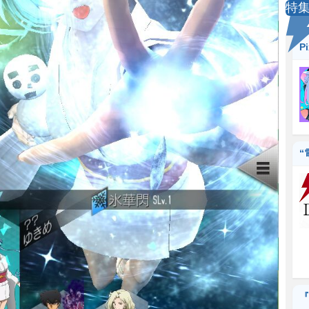
特
P
“
『