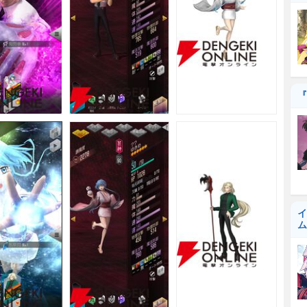
『
イ
ム