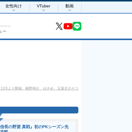
女性向け
VTuber
動画
ュー
12/3より開催。鵺野鳴介、ゆきめ、玉藻京介がコ
信長の野望 真戦』初のPKシーズン先
攻略