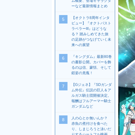
ム概要、登場キャラクタ
ーなど最新情報まとめ
【オクトラ8周年インタ
5
ビュー】『オクトパスト
ラベラーIII』はどうな
る？ 踏みしめてきた旅
の足跡がつなげていく未
来への展望
『キングダム』最新80巻
6
の書影公開。カバーを飾
るのは信、蒙恬、そして
鎧姿の羌瘣！
【Gジェネ】『SDガンダ
7
ム外伝』伝説の巨人＆ア
ルガス騎士団開催決定。
報酬はフルアーマー騎士
ガンダムなど
人の心とか無いんか？
8
赤魚の煮付けを食べた
り、しまじろうと泳いだ
りするハートフル映画