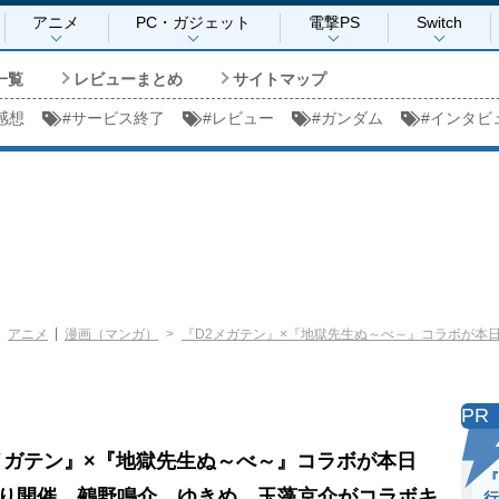
アニメ
PC・ガジェット
電撃PS
Switch
一覧
レビューまとめ
サイトマップ
感想
#
サービス終了
#
レビュー
#
ガンダム
#
インタビ
アニメ
漫画（マンガ）
『D2メガテン』×『地獄先生ぬ～べ～』コラボが本日
PR
メガテン』×『地獄先生ぬ～べ～』コラボが本日
『
3より開催。鵺野鳴介、ゆきめ、玉藻京介がコラボキ
行