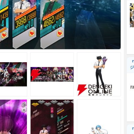
『
ジ
『