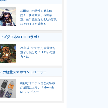
武田勢力の特性を徹底解
説！ 伊達政宗、長野業
正、佐竹義重など8人の新武
将やおすすめ編制も
ィズダフネ×FF11コラボ！
24年以上にわたり冒険者を
魅了し続ける『FFXI』の魅
力とは
6gの軽量スマホコントローラー
絶妙なオモチャ感と高級感
が最高にエモい『abxylute
M4』レビュー