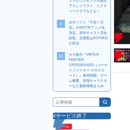
ンドのプレゼントや描き
下ろしイラスト、ピクチ
ャードラマなども！
ゆずソフト『千恋＊万
9
花』が2027年アニメ化
決定。原作キャスト完全
続投、主題歌はKOTOKO
が担当
セガ新作『VIRTUA
10
FIGHTER
CROSSROADS（バーチ
ャファイター クロスロ
ード）』発売時期、ゲー
ム概要、登場キャラクタ
ーなど最新情報まとめ
#サービス終了
ゲーム