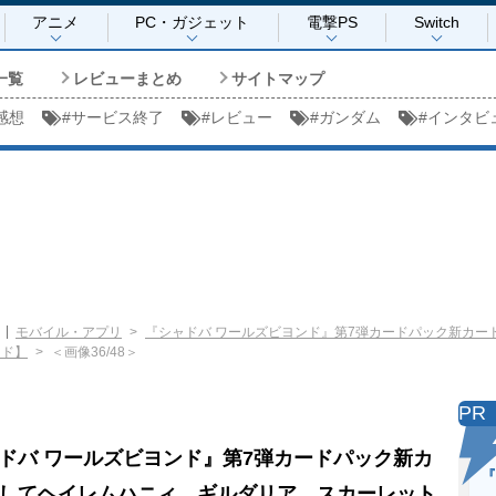
アニメ
PC・ガジェット
電撃PS
Switch
一覧
レビューまとめ
サイトマップ
感想
#
サービス終了
#
レビュー
#
ガンダム
#
インタビ
モバイル・アプリ
『シャドバ ワールズビヨンド』第7弾カードパック新カー
ンド】
＜画像36/48＞
PR
ドバ ワールズビヨンド』第7弾カードパック新カ
『
してヘイレムハニィ、ギルダリア、スカーレット