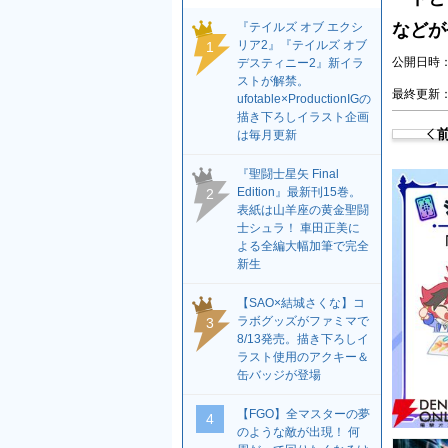
『テイルズ オブ エクシ
などが
リア2』『テイルズ オブ
1
公開日時：2
デスティニー2』新イラ
ストが解禁。
最終更新：2
ufotable×ProductionIGの
描き下ろしイラスト企画
は毎月更新
『聖闘士星矢 Final
Edition』最新刊15巻。
2
表紙は山羊座の黄金聖闘
士シュラ！ 車田正美に
よる全編大幅加筆で完全
新生
【SAO×結城さくな】コ
ラボグッズがファミマで
3
8/13発売。描き下ろしイ
ラスト使用のアクキー＆
缶バッジが登場
【FGO】全マスターの夢
4
のような敵が出現！ 何