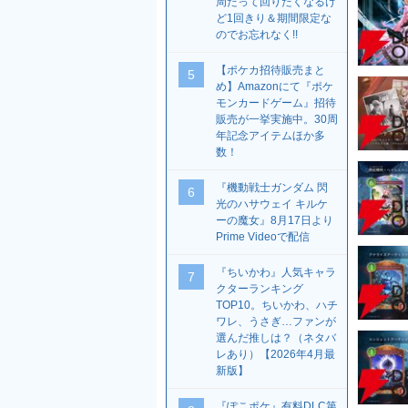
周だって回りたくなるけ
ど1回きり＆期間限定な
のでお忘れなく!!
【ポケカ招待販売まと
5
め】Amazonにて『ポケ
モンカードゲーム』招待
販売が一挙実施中。30周
年記念アイテムほか多
数！
『機動戦士ガンダム 閃
6
光のハサウェイ キルケ
ーの魔女』8月17日より
Prime Videoで配信
『ちいかわ』人気キャラ
7
クターランキング
TOP10。ちいかわ、ハチ
ワレ、うさぎ…ファンが
選んだ推しは？（ネタバ
レあり）【2026年4月最
新版】
『ぽこポケ』有料DLC第