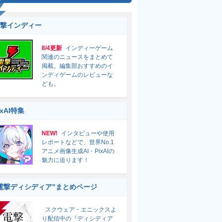
撃インディー
8/4更新
インディーゲーム
関連のニュースをまとめて
掲載。編集部おすすめのイ
ンディゲームのレビューな
ども。
ixAI特集
NEW!
インタビューや使用
レポートなどで、世界No.1
アニメ画像生成AI・PixAIの
魅力に迫ります！
電撃ディシディア”まとめページ
スクウェア・エニックスよ
り配信中の『ディシディア