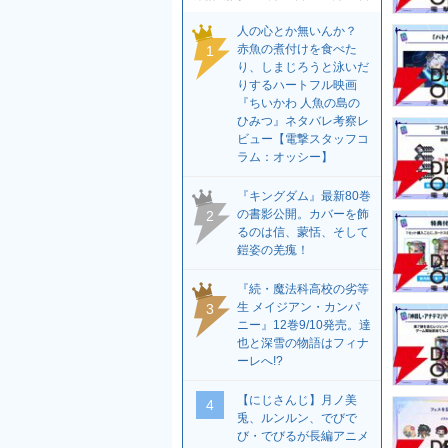
人の心とか無いんか？
赤魚の煮付けを食べた
1
り、しまじろうと泳いだ
りするハートフル映画
『ちいかわ 人魚の島の
ひみつ』ネタバレ考察レ
ビュー【電撃スタッフコ
ラム：オッシー】
『キングダム』最新80巻
の書影公開。カバーを飾
2
るのは信、蒙恬、そして
鎧姿の羌瘣！
『続・魔法科高校の劣等
生 メイジアン・カンパ
3
ニー』12巻9/10発売。達
也と深雪の物語はフィナ
ーレへ!?
【にじさんじ】月ノ美
4
兎、ルンルン、でびで
び・でびるが長編アニメ