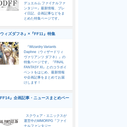
デュエルム ファイナルファ
ンタジー』最新情報、プレ
イ日記、企画記事などをま
とめた特集ページです。
ウィズダフネ』×『FF11』特集
『Wizardry Variants
Daphne（ウィザードリィ
ヴァリアンツ ダフネ）』の
特集ページです。『FINAL
FANTASY XI』とのコラボイ
ベントをはじめ、最新情報
や企画記事をまとめてお届
けします！
FF14』企画記事・ニュースまとめペー
スクウェア・エニックスが
運営中のMMORPG『ファイ
ナルファンタジー