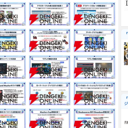
『
『
ジ