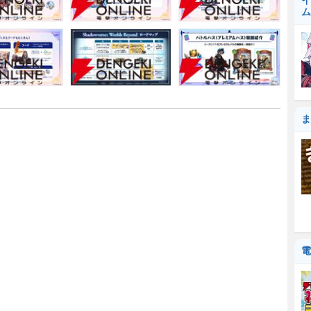
イ
ム
ま
電