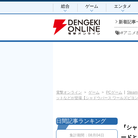
総合
ゲーム
エンタメ
新着記事
#
アニメ
電撃オンライン
ゲーム
PCゲーム
Steam
ットなどが登場【シャドウバース ワールズビヨ
日間記事ランキング
『シャ
集計期間：
08月04日
ードと