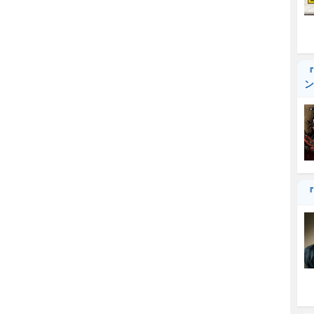
『
ン
『