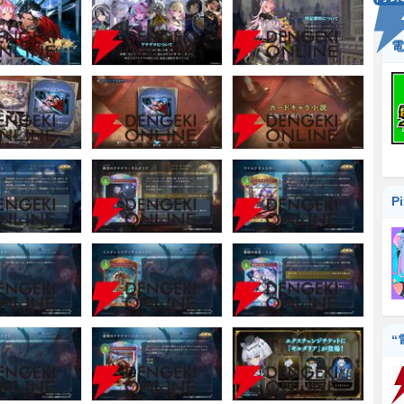
電
P
“