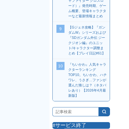
ャファイター クロスロ
ード）』発売時期、ゲー
ム概要、登場キャラクタ
ーなど最新情報まとめ
【Gジェネ攻略】『ガン
9
ダムW』シリーズおよび
『SDガンダム外伝 ジー
クジオン編』のユニッ
ト/キャラクター調整ま
とめ【プレイ日記#61】
『ちいかわ』人気キャラ
10
クターランキング
TOP10。ちいかわ、ハチ
ワレ、うさぎ…ファンが
選んだ推しは？（ネタバ
レあり）【2026年4月最
新版】
#サービス終了