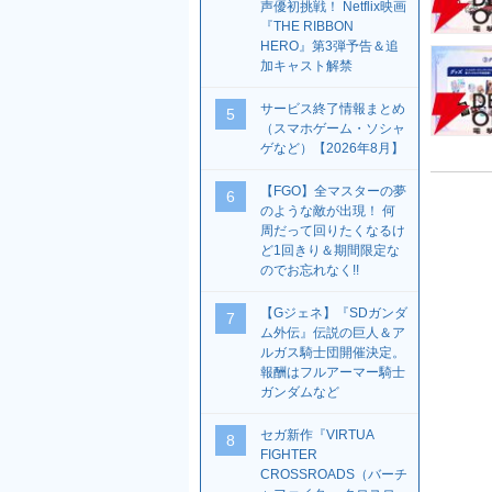
声優初挑戦！ Netflix映画
『THE RIBBON
HERO』第3弾予告＆追
加キャスト解禁
サービス終了情報まとめ
5
（スマホゲーム・ソシャ
ゲなど）【2026年8月】
【FGO】全マスターの夢
6
のような敵が出現！ 何
周だって回りたくなるけ
ど1回きり＆期間限定な
のでお忘れなく!!
【Gジェネ】『SDガンダ
7
ム外伝』伝説の巨人＆ア
ルガス騎士団開催決定。
報酬はフルアーマー騎士
ガンダムなど
セガ新作『VIRTUA
8
FIGHTER
CROSSROADS（バーチ