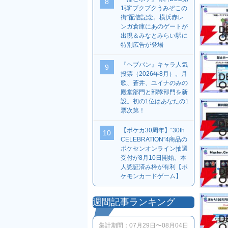
8
1弾“ブクブクうみぞこの
街”配信記念。横浜赤レ
ンガ倉庫にあのゲートが
出現＆みなとみらい駅に
特別広告が登場
『ヘブバン』キャラ人気
9
投票（2026年8月）。月
歌、蒼井、ユイナのみの
殿堂部門と部隊部門を新
設。初の1位はあなたの1
票次第！
【ポケカ30周年】“30th
10
CELEBRATION”4商品の
ポケセンオンライン抽選
受付が8月10日開始。本
人認証済み枠が有利【ポ
ケモンカードゲーム】
週間記事ランキング
集計期間：
07月29日〜08月04日