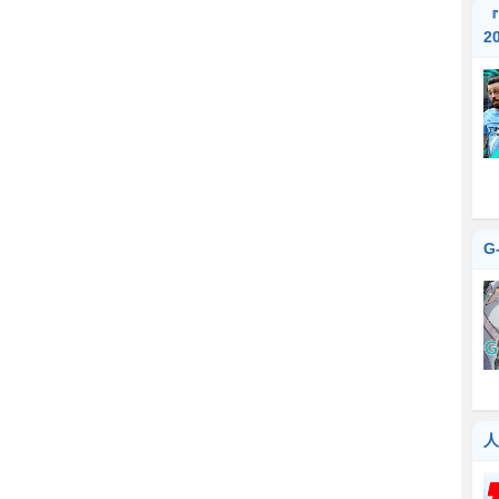
『
2
G
人