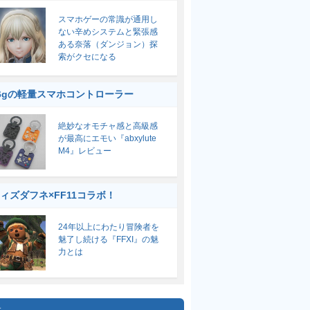
スマホゲーの常識が通用し
ない辛めシステムと緊張感
ある奈落（ダンジョン）探
索がクセになる
6gの軽量スマホコントローラー
絶妙なオモチャ感と高級感
が最高にエモい『abxylute
M4』レビュー
ィズダフネ×FF11コラボ！
24年以上にわたり冒険者を
魅了し続ける『FFXI』の魅
力とは
集