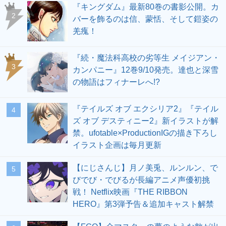
『キングダム』最新80巻の書影公開。カ
2
バーを飾るのは信、蒙恬、そして鎧姿の
羌瘣！
『続・魔法科高校の劣等生 メイジアン・
3
カンパニー』12巻9/10発売。達也と深雪
の物語はフィナーレへ!?
『テイルズ オブ エクシリア2』『テイル
4
ズ オブ デスティニー2』新イラストが解
禁。ufotable×ProductionIGの描き下ろし
イラスト企画は毎月更新
【にじさんじ】月ノ美兎、ルンルン、で
5
びでび・でびるが長編アニメ声優初挑
戦！ Netflix映画『THE RIBBON
HERO』第3弾予告＆追加キャスト解禁