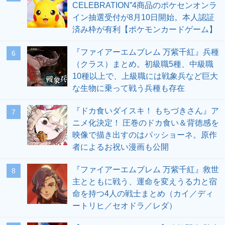
CELEBRATION”4商品のポケセンオンラ
イン抽選受付が8月10日開始。本人認証
済み枠が有利【ポケモンカードゲーム】
『ファイアーエムブレム 万紫千紅』兵種
6
（クラス）まとめ。初級職5種、中級職
10種以上で、上級職には戦象兵など巨大
な生物に乗って戦う兵種も存在
『ドカ食いダイスキ！ もちづきさん』ア
7
ニメ化決定！ 圧巻のドカ食い＆背徳感を
映像で描き出すのはパッショーネ。原作
者によるお祝い漫画も公開
『ファイアーエムブレム 万紫千紅』救世
8
主とともに戦う、運命を変えうる力と宿
命を持つ4人の戦士まとめ（カイ／ディ
ートリヒ／セオドラ／レダ）