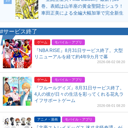
巻。表紙は山羊座の黄金聖闘士シュラ！
車田正美による全編大幅加筆で完全新生
#サービス終了
ゲーム
モバイル・アプリ
『NBA RISE』8月31日サービス終了。大型
リニューアルを経て約4年9カ月で幕
2026-08-02 08:20
ゲーム
モバイル・アプリ
『フルールデイズ』8月31日サービス終了。
4人の彼が日々の生活を彩ってくれる花丸ラ
イフサポートゲーム
2026-08-01 08:20
アニメ・漫画
モバイル・アプリ
『文豪ストレイドッグス 迷ヰ犬怪奇譚』が