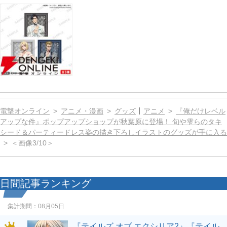
電撃オンライン
アニメ・漫画
グッズ
アニメ
『俺だけレベル
アップな件』ポップアップショップが秋葉原に登場！ 旬や雫らのタキ
シード＆パーティードレス姿の描き下ろしイラストのグッズが手に入る
＜画像3/10＞
日間記事ランキング
集計期間：
08月05日
『テイルズ オブ エクシリア2』『テイル