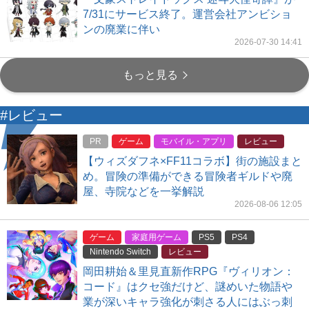
7/31にサービス終了。運営会社アンビショ
ンの廃業に伴い
2026-07-30 14:41
もっと見る
#レビュー
PR
ゲーム
モバイル・アプリ
レビュー
【ウィズダフネ×FF11コラボ】街の施設まと
め。冒険の準備ができる冒険者ギルドや廃
屋、寺院などを一挙解説
2026-08-06 12:05
ゲーム
家庭用ゲーム
PS5
PS4
Nintendo Switch
レビュー
岡田耕始＆里見直新作RPG『ヴィリオン：
コード』はクセ強だけど、謎めいた物語や
業が深いキャラ強化が刺さる人にはぶっ刺