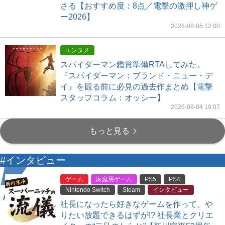
さる【おすすめ度：8点／電撃の激押し神ゲ
ー2026】
2026-08-05 12:00
エンタメ
スパイダーマン鑑賞準備RTAしてみた。
『スパイダーマン：ブランド・ニュー・デ
イ』を観る前に必見の過去作まとめ【電撃
スタッフコラム：オッシー】
2026-08-04 19:07
もっと見る
#インタビュー
ゲーム
家庭用ゲーム
PS5
PS4
Nintendo Switch
Steam
インタビュー
社長になったら好きなゲームを作って、や
りたい放題できるはずが!? 社長業とクリエ