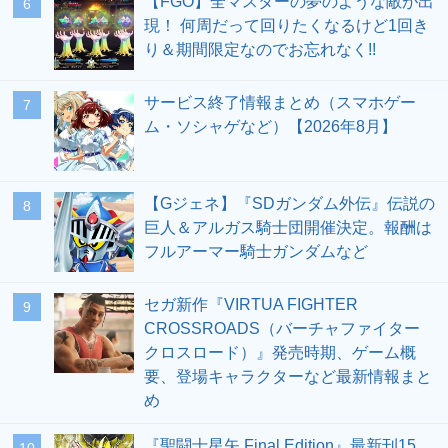
【FGO】全マスターの夢のような敵が出
6
現！ 何周だって回りたくなるけど1回き
り＆期間限定なのでお忘れなく!!
サービス終了情報まとめ（スマホゲー
7
ム・ソシャゲなど）【2026年8月】
【Gジェネ】『SDガンダム外伝』伝説の
8
巨人＆アルガス騎士団開催決定。報酬は
フルアーマー騎士ガンダムなど
セガ新作『VIRTUA FIGHTER
9
CROSSROADS（バーチャファイター
クロスロード）』発売時期、ゲーム概
要、登場キャラクターなど最新情報まと
め
『聖闘士星矢 Final Edition』最新刊15
10