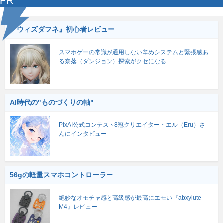
PR
『ウィズダフネ』初心者レビュー
スマホゲーの常識が通用しない辛めシステムと緊張感あ
る奈落（ダンジョン）探索がクセになる
AI時代の"ものづくりの軸"
PixAI公式コンテスト8冠クリエイター・エル（Eru）さ
んにインタビュー
56gの軽量スマホコントローラー
絶妙なオモチャ感と高級感が最高にエモい『abxylute
M4』レビュー