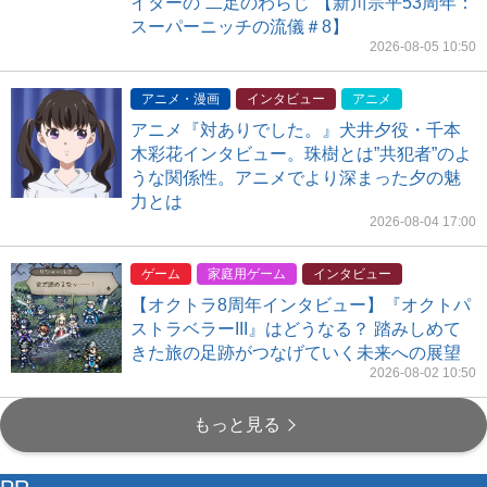
イターの“二足のわらじ”【新川宗平53周年：
スーパーニッチの流儀＃8】
2026-08-05 10:50
アニメ・漫画
インタビュー
アニメ
アニメ『対ありでした。』犬井夕役・千本
木彩花インタビュー。珠樹とは”共犯者”のよ
うな関係性。アニメでより深まった夕の魅
力とは
2026-08-04 17:00
ゲーム
家庭用ゲーム
インタビュー
【オクトラ8周年インタビュー】『オクトパ
ストラベラーIII』はどうなる？ 踏みしめて
きた旅の足跡がつなげていく未来への展望
2026-08-02 10:50
もっと見る