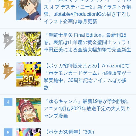
1
ズ オブ デスティニー2』新イラストが解
禁。ufotable×ProductionIGの描き下ろし
イラスト企画は毎月更新
『聖闘士星矢 Final Edition』最新刊15
2
巻。表紙は山羊座の黄金聖闘士シュラ！
車田正美による全編大幅加筆で完全新生
【ポケカ招待販売まとめ】Amazonにて
3
『ポケモンカードゲーム』招待販売が一
挙実施中。30周年記念アイテムほか多
数！
『ゆるキャン△』最新19巻が予約開始。
4
アニメ4期も2027年放送予定の大人気キ
ャンプ漫画
【ポケカ30周年】“30th
5