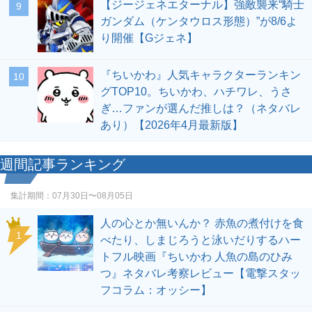
【ジージェネエターナル】強敵襲来“騎士
9
ガンダム（ケンタウロス形態）”が8/6よ
り開催【Gジェネ】
『ちいかわ』人気キャラクターランキン
10
グTOP10。ちいかわ、ハチワレ、うさ
ぎ…ファンが選んだ推しは？（ネタバレ
あり）【2026年4月最新版】
週間記事ランキング
集計期間：
07月30日〜08月05日
人の心とか無いんか？ 赤魚の煮付けを食
1
べたり、しまじろうと泳いだりするハー
トフル映画『ちいかわ 人魚の島のひみ
つ』ネタバレ考察レビュー【電撃スタッ
フコラム：オッシー】