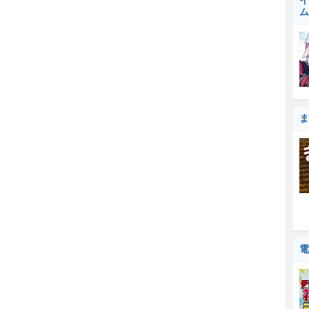
イ
ム
ま
電