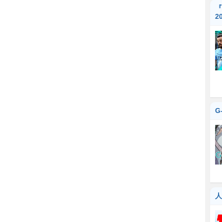
『
2
G
人