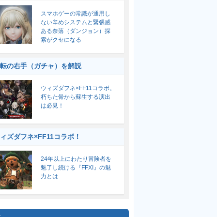
スマホゲーの常識が通用し
ない辛めシステムと緊張感
ある奈落（ダンジョン）探
索がクセになる
転の右手（ガチャ）を解説
ウィズダフネ×FF11コラボ。
朽ちた骨から蘇生する演出
は必見！
ィズダフネ×FF11コラボ！
24年以上にわたり冒険者を
魅了し続ける『FFXI』の魅
力とは
集