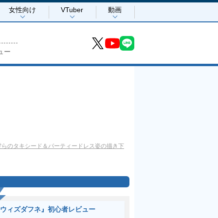
女性向け
VTuber
動画
ュー
雫らのタキシード＆パーティードレス姿の描き下
ウィズダフネ』初心者レビュー