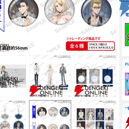
電
P
“