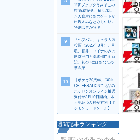
8
1弾“ブクブクうみぞこの
街”配信記念。横浜赤レ
ンガ倉庫にあのゲートが
出現＆みなとみらい駅に
特別広告が登場
『ヘブバン』キャラ人気
9
投票（2026年8月）。月
歌、蒼井、ユイナのみの
殿堂部門と部隊部門を新
設。初の1位はあなたの1
票次第！
【ポケカ30周年】“30th
10
CELEBRATION”4商品の
ポケセンオンライン抽選
受付が8月10日開始。本
人認証済み枠が有利【ポ
ケモンカードゲーム】
週間記事ランキング
集計期間：
07月30日〜08月05日