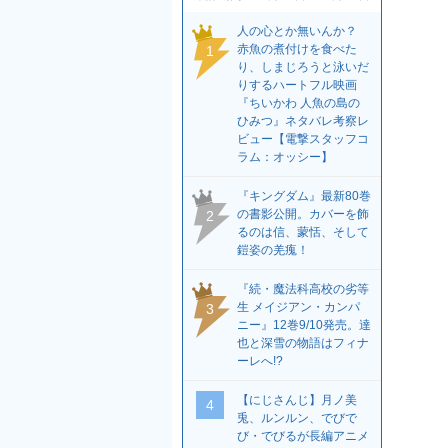
人の心とか無いんか？
赤魚の煮付けを食べた
1
り、しまじろうと泳いだ
りするハートフル映画
『ちいかわ 人魚の島の
ひみつ』ネタバレ考察レ
ビュー【電撃スタッフコ
ラム：オッシー】
『キングダム』最新80巻
の書影公開。カバーを飾
2
るのは信、蒙恬、そして
鎧姿の羌瘣！
『続・魔法科高校の劣等
生 メイジアン・カンパ
3
ニー』12巻9/10発売。達
也と深雪の物語はフィナ
ーレへ!?
【にじさんじ】月ノ美
4
兎、ルンルン、でびで
び・でびるが長編アニメ