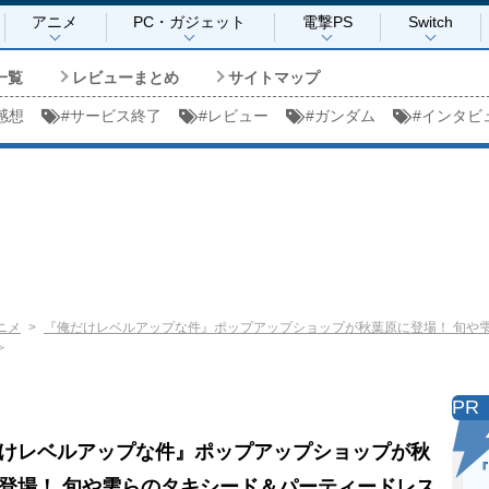
アニメ
PC・ガジェット
電撃PS
Switch
一覧
レビューまとめ
サイトマップ
感想
#
サービス終了
#
レビュー
#
ガンダム
#
インタビ
ニメ
『俺だけレベルアップな件』ポップアップショップが秋葉原に登場！ 旬や
＞
PR
けレベルアップな件』ポップアップショップが秋
『
登場！ 旬や雫らのタキシード＆パーティードレス