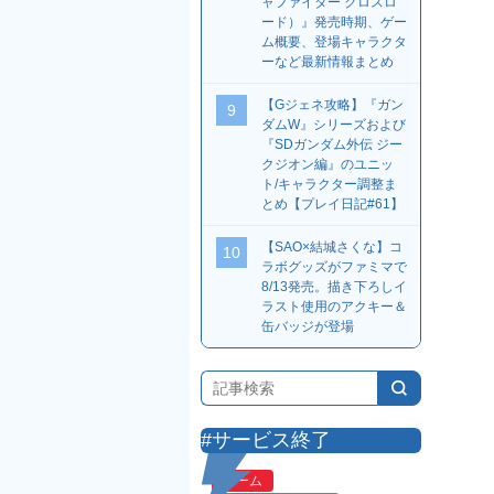
ャファイター クロスロ
ード）』発売時期、ゲー
ム概要、登場キャラクタ
ーなど最新情報まとめ
【Gジェネ攻略】『ガン
9
ダムW』シリーズおよび
『SDガンダム外伝 ジー
クジオン編』のユニッ
ト/キャラクター調整ま
とめ【プレイ日記#61】
【SAO×結城さくな】コ
10
ラボグッズがファミマで
8/13発売。描き下ろしイ
ラスト使用のアクキー＆
缶バッジが登場
#サービス終了
ゲーム