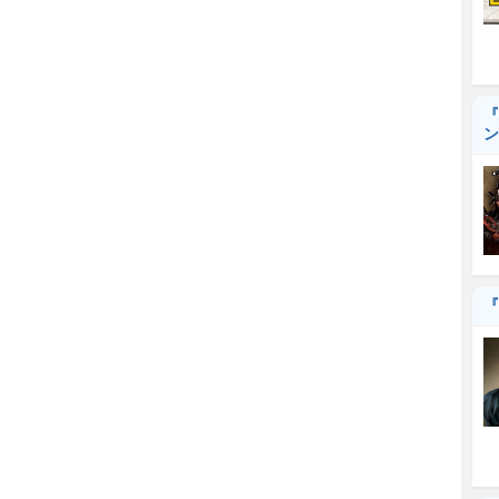
『
ン
『