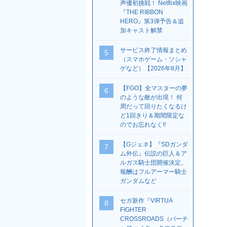
声優初挑戦！ Netflix映画
『THE RIBBON
HERO』第3弾予告＆追
加キャスト解禁
サービス終了情報まとめ
5
（スマホゲーム・ソシャ
ゲなど）【2026年8月】
【FGO】全マスターの夢
6
のような敵が出現！ 何
周だって回りたくなるけ
ど1回きり＆期間限定な
のでお忘れなく!!
【Gジェネ】『SDガンダ
7
ム外伝』伝説の巨人＆ア
ルガス騎士団開催決定。
報酬はフルアーマー騎士
ガンダムなど
セガ新作『VIRTUA
8
FIGHTER
CROSSROADS（バーチ