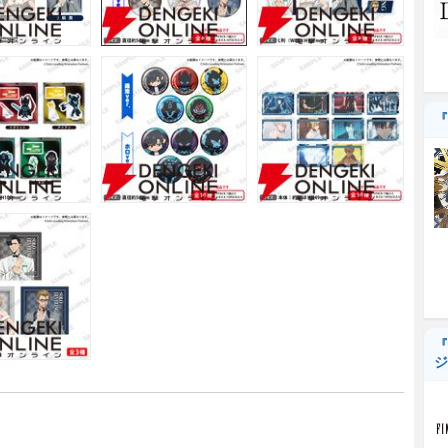
『
『
ジ