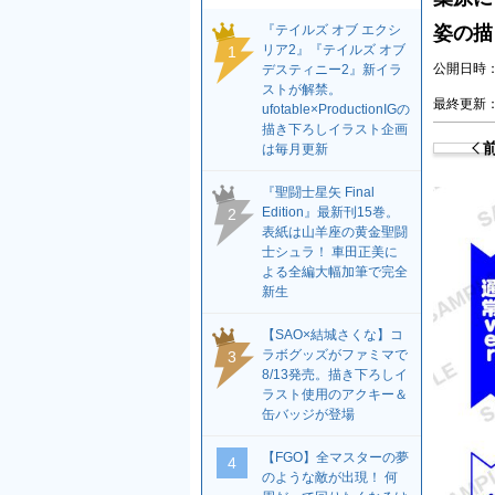
『テイルズ オブ エクシ
姿の描
リア2』『テイルズ オブ
1
公開日時：2
デスティニー2』新イラ
ストが解禁。
最終更新：2
ufotable×ProductionIGの
描き下ろしイラスト企画
は毎月更新
『聖闘士星矢 Final
Edition』最新刊15巻。
2
表紙は山羊座の黄金聖闘
士シュラ！ 車田正美に
よる全編大幅加筆で完全
新生
【SAO×結城さくな】コ
ラボグッズがファミマで
3
8/13発売。描き下ろしイ
ラスト使用のアクキー＆
缶バッジが登場
【FGO】全マスターの夢
4
のような敵が出現！ 何