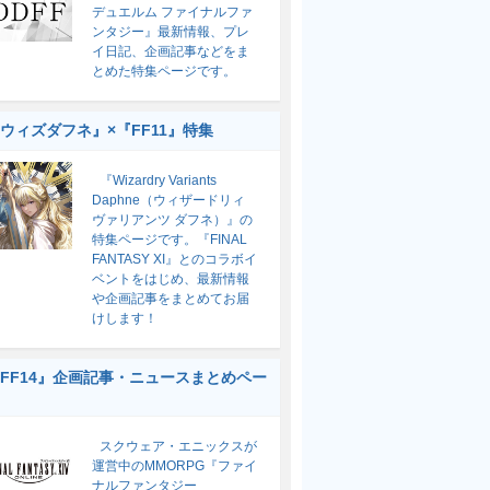
デュエルム ファイナルファ
ンタジー』最新情報、プレ
イ日記、企画記事などをま
とめた特集ページです。
ウィズダフネ』×『FF11』特集
『Wizardry Variants
Daphne（ウィザードリィ
ヴァリアンツ ダフネ）』の
特集ページです。『FINAL
FANTASY XI』とのコラボイ
ベントをはじめ、最新情報
や企画記事をまとめてお届
けします！
FF14』企画記事・ニュースまとめペー
スクウェア・エニックスが
運営中のMMORPG『ファイ
ナルファンタジー