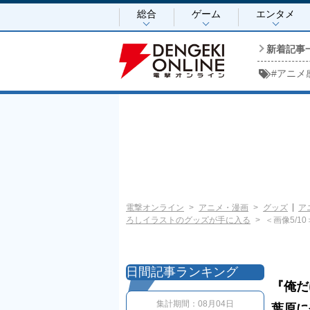
総合
ゲーム
エンタメ
新着記事
#
アニメ
電撃オンライン
アニメ・漫画
グッズ
ア
ろしイラストのグッズが手に入る
＜画像5/10
日間記事ランキング
『俺だ
集計期間：
08月04日
葉原に