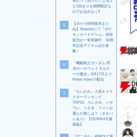
周だって回りたくなるけ
ど1回きり＆期間限定な
のでお忘れなく!!
【ポケカ招待販売まと
5
め】Amazonにて『ポケ
モンカードゲーム』招待
販売が一挙実施中。30周
年記念アイテムほか多
数！
『機動戦士ガンダム 閃
6
光のハサウェイ キルケ
ーの魔女』8月17日より
Prime Videoで配信
『ちいかわ』人気キャラ
7
クターランキング
TOP10。ちいかわ、ハチ
ワレ、うさぎ…ファンが
選んだ推しは？（ネタバ
レあり）【2026年4月最
新版】
『ぽこポケ』有料DLC第