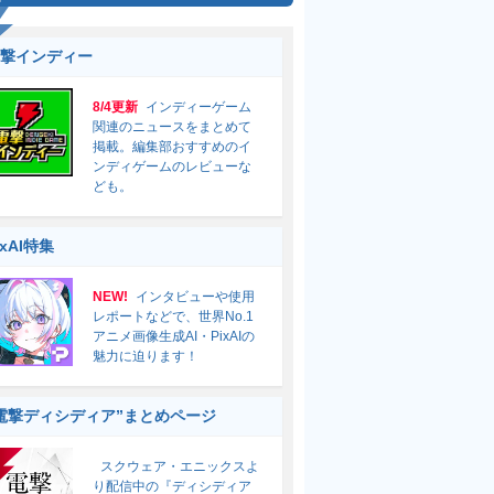
撃インディー
8/4更新
インディーゲーム
関連のニュースをまとめて
掲載。編集部おすすめのイ
ンディゲームのレビューな
ども。
ixAI特集
NEW!
インタビューや使用
レポートなどで、世界No.1
アニメ画像生成AI・PixAIの
魅力に迫ります！
電撃ディシディア”まとめページ
スクウェア・エニックスよ
り配信中の『ディシディア