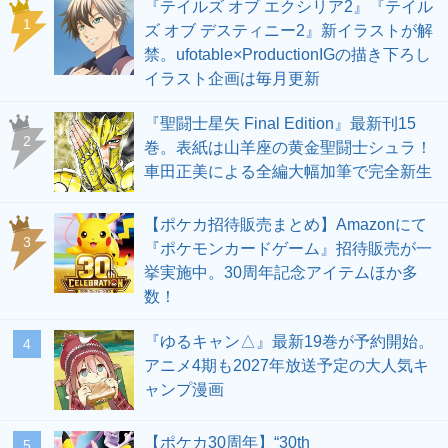
『テイルズ オブ エクシリア2』『テイル
1
ズ オブ デスティニー2』新イラストが解
禁。ufotable×ProductionIGの描き下ろし
イラスト企画は毎月更新
『聖闘士星矢 Final Edition』最新刊15
2
巻。表紙は山羊座の黄金聖闘士シュラ！
車田正美による全編大幅加筆で完全新生
【ポケカ招待販売まとめ】Amazonにて
3
『ポケモンカードゲーム』招待販売が一
挙実施中。30周年記念アイテムほか多
数！
『ゆるキャン△』最新19巻が予約開始。
4
アニメ4期も2027年放送予定の大人気キ
ャンプ漫画
【ポケカ30周年】“30th
5