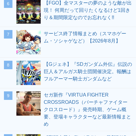
【FGO】全マスターの夢のような敵が出
6
現！ 何周だって回りたくなるけど1回き
り＆期間限定なのでお忘れなく!!
サービス終了情報まとめ（スマホゲー
7
ム・ソシャゲなど）【2026年8月】
【Gジェネ】『SDガンダム外伝』伝説の
8
巨人＆アルガス騎士団開催決定。報酬は
フルアーマー騎士ガンダムなど
セガ新作『VIRTUA FIGHTER
9
CROSSROADS（バーチャファイター
クロスロード）』発売時期、ゲーム概
要、登場キャラクターなど最新情報まと
め