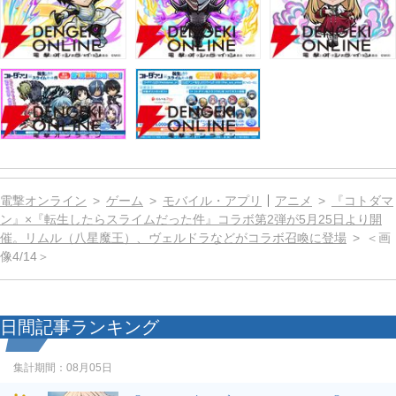
電撃オンライン
ゲーム
モバイル・アプリ
アニメ
『コトダマ
ン』×『転生したらスライムだった件』コラボ第2弾が5月25日より開
催。リムル（八星魔王）、ヴェルドラなどがコラボ召喚に登場
＜画
像4/14＞
日間記事ランキング
集計期間：
08月05日