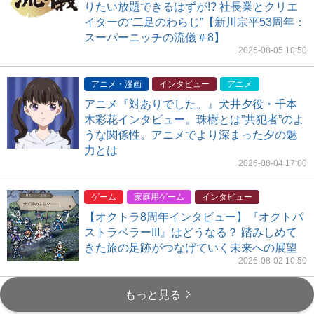
りたい放題できるはずが!? 社長業とクリエ
イターの“二足のわらじ”【新川宗平53周年：
スーパーニッチの流儀＃8】
2026-08-05 10:50
アニメ・漫画
インタビュー
アニメ
アニメ『対ありでした。』犬井夕役・千本
木彩花インタビュー。珠樹とは”共犯者”のよ
うな関係性。アニメでより深まった夕の魅
力とは
2026-08-04 17:00
ゲーム
家庭用ゲーム
インタビュー
【オクトラ8周年インタビュー】『オクトパ
ストラベラーIII』はどうなる？ 踏みしめて
きた旅の足跡がつなげていく未来への展望
2026-08-02 10:50
もっと見る