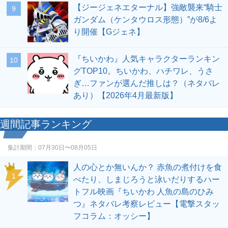
【ジージェネエターナル】強敵襲来“騎士
9
ガンダム（ケンタウロス形態）”が8/6よ
り開催【Gジェネ】
『ちいかわ』人気キャラクターランキン
10
グTOP10。ちいかわ、ハチワレ、うさ
ぎ…ファンが選んだ推しは？（ネタバレ
あり）【2026年4月最新版】
週間記事ランキング
集計期間：
07月30日〜08月05日
人の心とか無いんか？ 赤魚の煮付けを食
1
べたり、しまじろうと泳いだりするハー
トフル映画『ちいかわ 人魚の島のひみ
つ』ネタバレ考察レビュー【電撃スタッ
フコラム：オッシー】