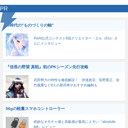
PR
AI時代の"ものづくりの軸"
PixAI公式コンテスト8冠クリエイター・エル（Eru）さ
んにインタビュー
『信長の野望 真戦』初のPKシーズン先行攻略
武田勢力の特性を徹底解説！ 伊達政宗、長野業正、佐
竹義重など8人の新武将やおすすめ編制も
56gの軽量スマホコントローラー
絶妙なオモチャ感と高級感が最高にエモい『abxylute
M4』レビュー