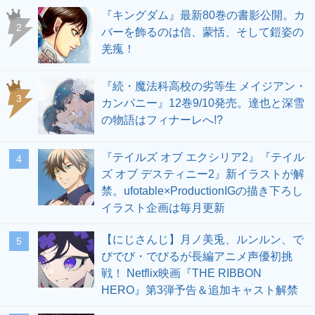
『キングダム』最新80巻の書影公開。カ
2
バーを飾るのは信、蒙恬、そして鎧姿の
羌瘣！
『続・魔法科高校の劣等生 メイジアン・
3
カンパニー』12巻9/10発売。達也と深雪
の物語はフィナーレへ!?
『テイルズ オブ エクシリア2』『テイル
4
ズ オブ デスティニー2』新イラストが解
禁。ufotable×ProductionIGの描き下ろし
イラスト企画は毎月更新
【にじさんじ】月ノ美兎、ルンルン、で
5
びでび・でびるが長編アニメ声優初挑
戦！ Netflix映画『THE RIBBON
HERO』第3弾予告＆追加キャスト解禁