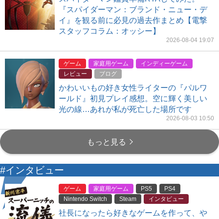
『スパイダーマン：ブランド・ニュー・デ
イ』を観る前に必見の過去作まとめ【電撃
スタッフコラム：オッシー】
2026-08-04 19:07
ゲーム
家庭用ゲーム
インディーゲーム
レビュー
ブログ
かわいいもの好き女性ライターの『パルワ
ールド』初見プレイ感想。空に輝く美しい
光の線…あれが私が死亡した場所です
2026-08-03 10:50
もっと見る
#インタビュー
ゲーム
家庭用ゲーム
PS5
PS4
Nintendo Switch
Steam
インタビュー
社長になったら好きなゲームを作って、や