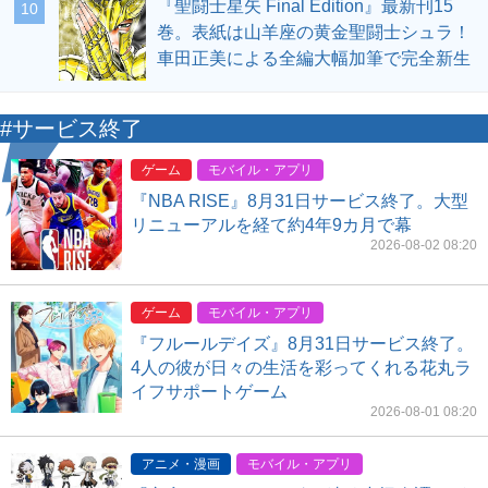
『聖闘士星矢 Final Edition』最新刊15
10
巻。表紙は山羊座の黄金聖闘士シュラ！
車田正美による全編大幅加筆で完全新生
#サービス終了
ゲーム
モバイル・アプリ
『NBA RISE』8月31日サービス終了。大型
リニューアルを経て約4年9カ月で幕
2026-08-02 08:20
ゲーム
モバイル・アプリ
『フルールデイズ』8月31日サービス終了。
4人の彼が日々の生活を彩ってくれる花丸ラ
イフサポートゲーム
2026-08-01 08:20
アニメ・漫画
モバイル・アプリ