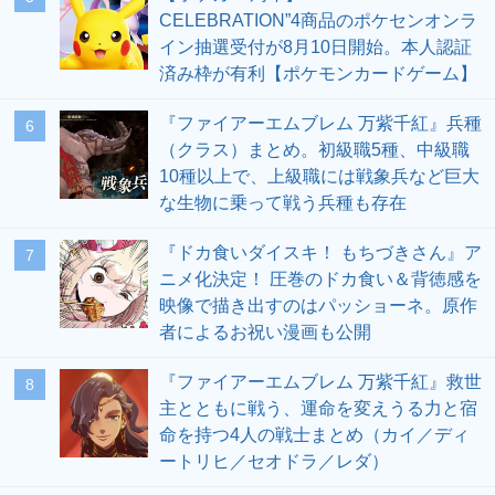
CELEBRATION”4商品のポケセンオンラ
イン抽選受付が8月10日開始。本人認証
済み枠が有利【ポケモンカードゲーム】
『ファイアーエムブレム 万紫千紅』兵種
6
（クラス）まとめ。初級職5種、中級職
10種以上で、上級職には戦象兵など巨大
な生物に乗って戦う兵種も存在
『ドカ食いダイスキ！ もちづきさん』ア
7
ニメ化決定！ 圧巻のドカ食い＆背徳感を
映像で描き出すのはパッショーネ。原作
者によるお祝い漫画も公開
『ファイアーエムブレム 万紫千紅』救世
8
主とともに戦う、運命を変えうる力と宿
命を持つ4人の戦士まとめ（カイ／ディ
ートリヒ／セオドラ／レダ）