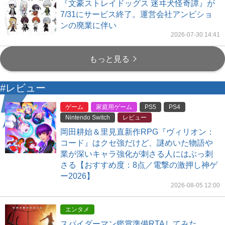
『文豪ストレイドッグス 迷ヰ犬怪奇譚』が
7/31にサービス終了。運営会社アンビショ
ンの廃業に伴い
2026-07-30 14:41
もっと見る
#レビュー
ゲーム
家庭用ゲーム
PS5
PS4
Nintendo Switch
レビュー
岡田耕始＆里見直新作RPG『ヴィリオン：
コード』はクセ強だけど、謎めいた物語や
業が深いキャラ強化が刺さる人にはぶっ刺
さる【おすすめ度：8点／電撃の激押し神ゲ
ー2026】
2026-08-05 12:00
エンタメ
スパイダーマン鑑賞準備RTAしてみた。