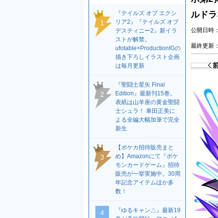
『テイルズ オブ エクシ
ルドラ
リア2』『テイルズ オブ
1
公開日時：2
デスティニー2』新イラ
ストが解禁。
最終更新：2
ufotable×ProductionIGの
描き下ろしイラスト企画
は毎月更新
『聖闘士星矢 Final
Edition』最新刊15巻。
2
表紙は山羊座の黄金聖闘
士シュラ！ 車田正美に
よる全編大幅加筆で完全
新生
【ポケカ招待販売まと
め】Amazonにて『ポケ
3
モンカードゲーム』招待
販売が一挙実施中。30周
年記念アイテムほか多
数！
『ゆるキャン△』最新19
4