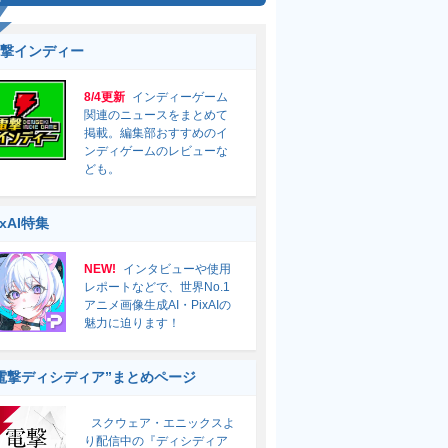
撃インディー
8/4更新
インディーゲーム
関連のニュースをまとめて
掲載。編集部おすすめのイ
ンディゲームのレビューな
ども。
ixAI特集
NEW!
インタビューや使用
レポートなどで、世界No.1
アニメ画像生成AI・PixAIの
魅力に迫ります！
電撃ディシディア”まとめページ
スクウェア・エニックスよ
り配信中の『ディシディア