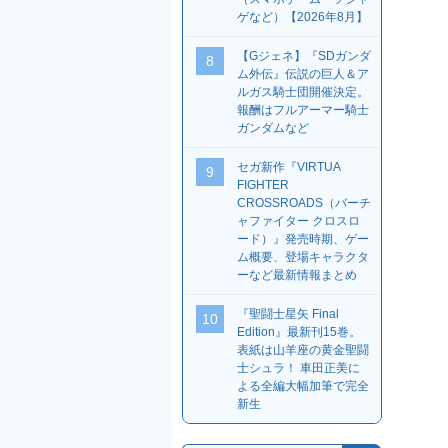
ゲなど）【2026年8月】
【Gジェネ】『SDガンダ
8
ム外伝』伝説の巨人＆ア
ルガス騎士団開催決定。
報酬はフルアーマー騎士
ガンダムなど
セガ新作『VIRTUA
9
FIGHTER
CROSSROADS（バーチ
ャファイター クロスロ
ード）』発売時期、ゲー
ム概要、登場キャラクタ
ーなど最新情報まとめ
『聖闘士星矢 Final
10
Edition』最新刊15巻。
表紙は山羊座の黄金聖闘
士シュラ！ 車田正美に
よる全編大幅加筆で完全
新生