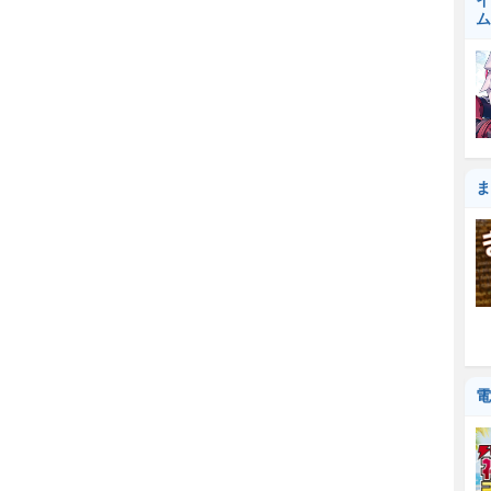
イ
ム
ま
電