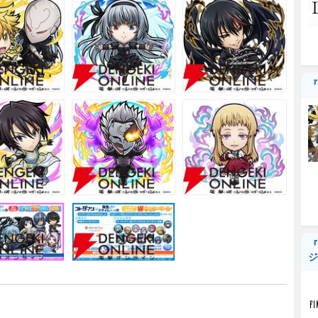
『
『
ジ