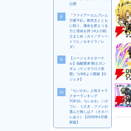
公開
『ファイアーエムブレム
8
万紫千紅』救世主ととも
に戦う、運命を変えうる
力と宿命を持つ4人の戦
士まとめ（カイ／ディー
トリヒ／セオドラ／レ
ダ）
【ジージェネエターナ
9
ル】強敵襲来“騎士ガン
ダム（ケンタウロス形
態）”が8/6より開催【G
ジェネ】
『ちいかわ』人気キャラ
10
クターランキング
TOP10。ちいかわ、ハチ
ワレ、うさぎ…ファンが
選んだ推しは？（ネタバ
レあり）【2026年4月最
新版】