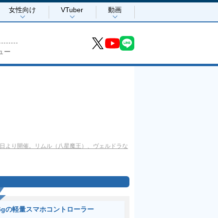
女性向け
VTuber
動画
ュー
5日より開催。リムル（八星魔王）、ヴェルドラな
6gの軽量スマホコントローラー