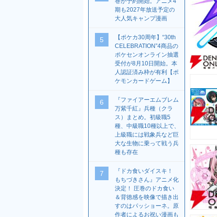
巻が予約開始。アニメ4
期も2027年放送予定の
大人気キャンプ漫画
【ポケカ30周年】“30th
5
CELEBRATION”4商品の
ポケセンオンライン抽選
受付が8月10日開始。本
人認証済み枠が有利【ポ
ケモンカードゲーム】
『ファイアーエムブレム
6
万紫千紅』兵種（クラ
ス）まとめ。初級職5
種、中級職10種以上で、
上級職には戦象兵など巨
大な生物に乗って戦う兵
種も存在
『ドカ食いダイスキ！
7
もちづきさん』アニメ化
決定！ 圧巻のドカ食い
＆背徳感を映像で描き出
すのはパッショーネ。原
作者によるお祝い漫画も