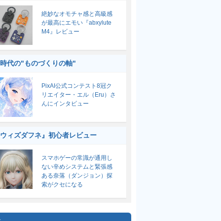
絶妙なオモチャ感と高級感
が最高にエモい『abxylute
M4』レビュー
I時代の"ものづくりの軸"
PixAI公式コンテスト8冠ク
リエイター・エル（Eru）さ
んにインタビュー
ウィズダフネ』初心者レビュー
スマホゲーの常識が通用し
ない辛めシステムと緊張感
ある奈落（ダンジョン）探
索がクセになる
集