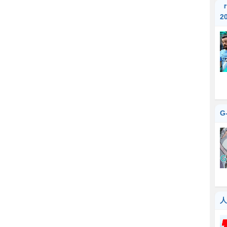
『
2
G
人