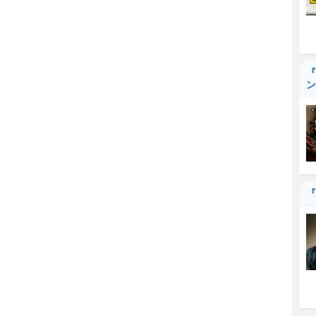
『
ン
『