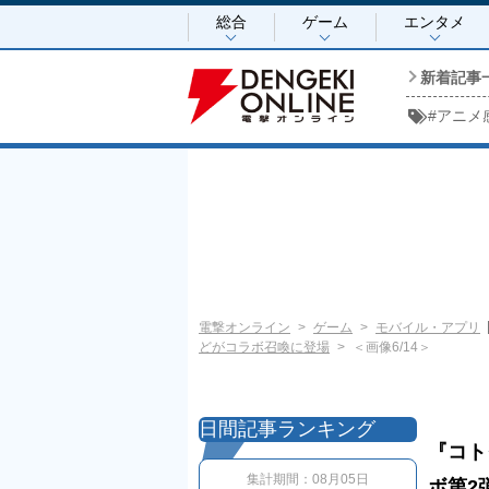
総合
ゲーム
エンタメ
新着記事
#
アニメ
電撃オンライン
ゲーム
モバイル・アプリ
どがコラボ召喚に登場
＜画像6/14＞
日間記事ランキング
『コト
集計期間：
08月05日
ボ第2