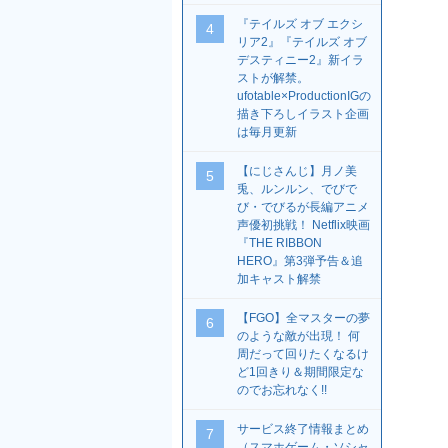
『テイルズ オブ エクシ
4
リア2』『テイルズ オブ
デスティニー2』新イラ
ストが解禁。
ufotable×ProductionIGの
描き下ろしイラスト企画
は毎月更新
【にじさんじ】月ノ美
5
兎、ルンルン、でびで
び・でびるが長編アニメ
声優初挑戦！ Netflix映画
『THE RIBBON
HERO』第3弾予告＆追
加キャスト解禁
【FGO】全マスターの夢
6
のような敵が出現！ 何
周だって回りたくなるけ
ど1回きり＆期間限定な
のでお忘れなく!!
サービス終了情報まとめ
7
（スマホゲーム・ソシャ