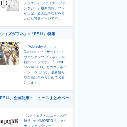
デュエルム ファイナルファ
ンタジー』最新情報、プレ
イ日記、企画記事などをま
とめた特集ページです。
ウィズダフネ』×『FF11』特集
『Wizardry Variants
Daphne（ウィザードリィ
ヴァリアンツ ダフネ）』の
特集ページです。『FINAL
FANTASY XI』とのコラボイ
ベントをはじめ、最新情報
や企画記事をまとめてお届
けします！
FF14』企画記事・ニュースまとめペー
スクウェア・エニックスが
運営中のMMORPG『ファイ
ナルファンタジー