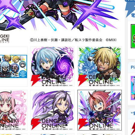
電
P
“