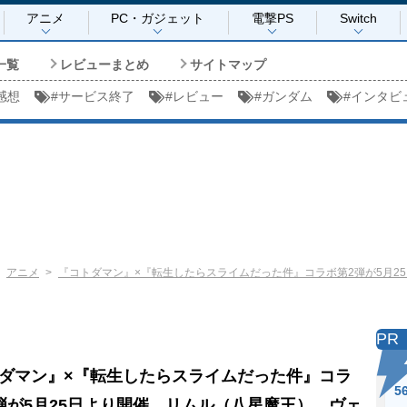
アニメ
PC・ガジェット
電撃PS
Switch
一覧
レビューまとめ
サイトマップ
感想
#
サービス終了
#
レビュー
#
ガンダム
#
インタビ
アニメ
『コトダマン』×『転生したらスライムだった件』コラボ第2弾が5月2
PR
ダマン』×『転生したらスライムだった件』コラ
5
弾が5月25日より開催。リムル（八星魔王）、ヴェ