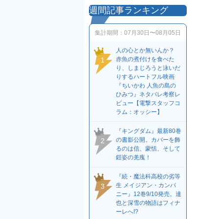
週間記事ランキング
集計期間：
07月30日〜08月05日
人の心とか無いんか？
赤魚の煮付けを食べた
1
り、しまじろうと泳いだ
りするハートフル映画
『ちいかわ 人魚の島の
ひみつ』ネタバレ考察レ
ビュー【電撃スタッフコ
ラム：オッシー】
『キングダム』最新80巻
の書影公開。カバーを飾
2
るのは信、蒙恬、そして
鎧姿の羌瘣！
『続・魔法科高校の劣等
生 メイジアン・カンパ
3
ニー』12巻9/10発売。達
也と深雪の物語はフィナ
ーレへ!?