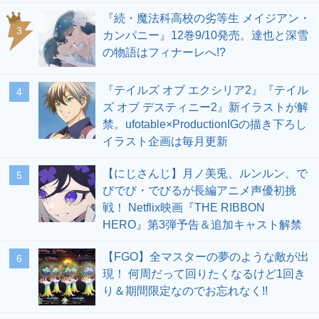
『続・魔法科高校の劣等生 メイジアン・
3
カンパニー』12巻9/10発売。達也と深雪
の物語はフィナーレへ!?
『テイルズ オブ エクシリア2』『テイル
4
ズ オブ デスティニー2』新イラストが解
禁。ufotable×ProductionIGの描き下ろし
イラスト企画は毎月更新
【にじさんじ】月ノ美兎、ルンルン、で
5
びでび・でびるが長編アニメ声優初挑
戦！ Netflix映画『THE RIBBON
HERO』第3弾予告＆追加キャスト解禁
【FGO】全マスターの夢のような敵が出
6
現！ 何周だって回りたくなるけど1回き
り＆期間限定なのでお忘れなく!!