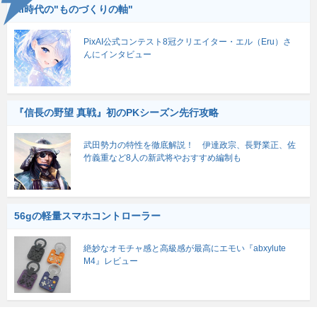
AI時代の"ものづくりの軸"
PixAI公式コンテスト8冠クリエイター・エル（Eru）さ
んにインタビュー
『信長の野望 真戦』初のPKシーズン先行攻略
武田勢力の特性を徹底解説！ 伊達政宗、長野業正、佐
竹義重など8人の新武将やおすすめ編制も
56gの軽量スマホコントローラー
絶妙なオモチャ感と高級感が最高にエモい『abxylute
M4』レビュー