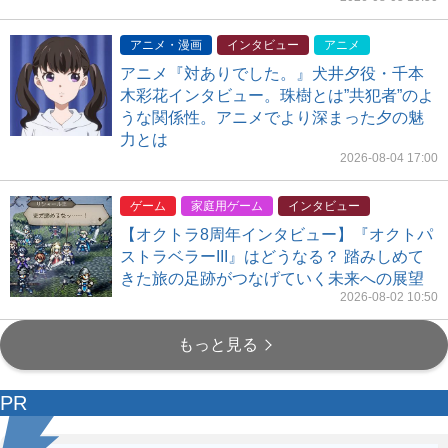
アニメ・漫画
インタビュー
アニメ
アニメ『対ありでした。』犬井夕役・千本
木彩花インタビュー。珠樹とは”共犯者”のよ
うな関係性。アニメでより深まった夕の魅
力とは
2026-08-04 17:00
ゲーム
家庭用ゲーム
インタビュー
【オクトラ8周年インタビュー】『オクトパ
ストラベラーIII』はどうなる？ 踏みしめて
きた旅の足跡がつなげていく未来への展望
2026-08-02 10:50
もっと見る
PR