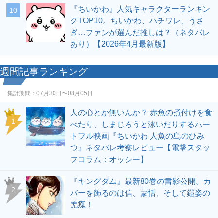
『ちいかわ』人気キャラクターランキン
10
グTOP10。ちいかわ、ハチワレ、うさ
ぎ…ファンが選んだ推しは？（ネタバレ
あり）【2026年4月最新版】
週間記事ランキング
集計期間：
07月30日〜08月05日
人の心とか無いんか？ 赤魚の煮付けを食
1
べたり、しまじろうと泳いだりするハー
トフル映画『ちいかわ 人魚の島のひみ
つ』ネタバレ考察レビュー【電撃スタッ
フコラム：オッシー】
『キングダム』最新80巻の書影公開。カ
2
バーを飾るのは信、蒙恬、そして鎧姿の
羌瘣！