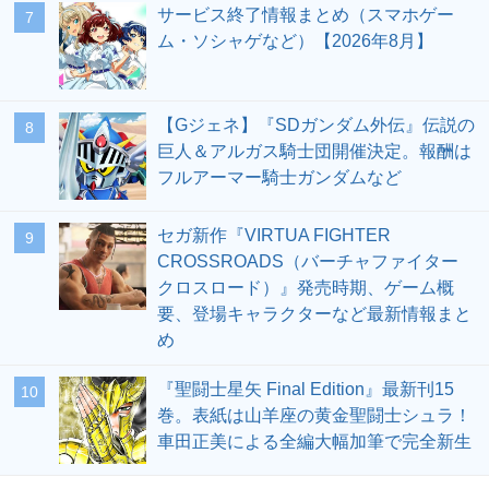
サービス終了情報まとめ（スマホゲー
7
ム・ソシャゲなど）【2026年8月】
【Gジェネ】『SDガンダム外伝』伝説の
8
巨人＆アルガス騎士団開催決定。報酬は
フルアーマー騎士ガンダムなど
セガ新作『VIRTUA FIGHTER
9
CROSSROADS（バーチャファイター
クロスロード）』発売時期、ゲーム概
要、登場キャラクターなど最新情報まと
め
『聖闘士星矢 Final Edition』最新刊15
10
巻。表紙は山羊座の黄金聖闘士シュラ！
車田正美による全編大幅加筆で完全新生