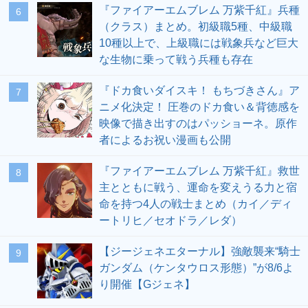
『ファイアーエムブレム 万紫千紅』兵種
6
（クラス）まとめ。初級職5種、中級職
10種以上で、上級職には戦象兵など巨大
な生物に乗って戦う兵種も存在
『ドカ食いダイスキ！ もちづきさん』ア
7
ニメ化決定！ 圧巻のドカ食い＆背徳感を
映像で描き出すのはパッショーネ。原作
者によるお祝い漫画も公開
『ファイアーエムブレム 万紫千紅』救世
8
主とともに戦う、運命を変えうる力と宿
命を持つ4人の戦士まとめ（カイ／ディ
ートリヒ／セオドラ／レダ）
【ジージェネエターナル】強敵襲来“騎士
9
ガンダム（ケンタウロス形態）”が8/6よ
り開催【Gジェネ】