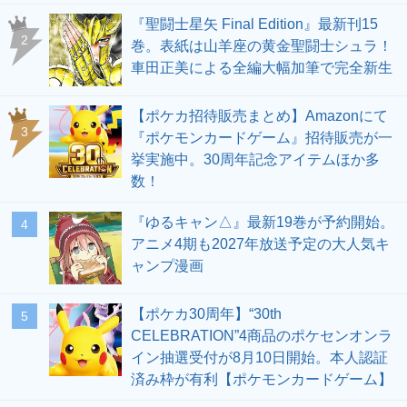
『聖闘士星矢 Final Edition』最新刊15
2
巻。表紙は山羊座の黄金聖闘士シュラ！
車田正美による全編大幅加筆で完全新生
【ポケカ招待販売まとめ】Amazonにて
3
『ポケモンカードゲーム』招待販売が一
挙実施中。30周年記念アイテムほか多
数！
『ゆるキャン△』最新19巻が予約開始。
4
アニメ4期も2027年放送予定の大人気キ
ャンプ漫画
【ポケカ30周年】“30th
5
CELEBRATION”4商品のポケセンオンラ
イン抽選受付が8月10日開始。本人認証
済み枠が有利【ポケモンカードゲーム】