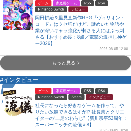
ゲーム
家庭用ゲーム
PS5
PS4
Nintendo Switch
レビュー
岡田耕始＆里見直新作RPG『ヴィリオン：
コード』はクセ強だけど、謎めいた物語や
業が深いキャラ強化が刺さる人にはぶっ刺
さる【おすすめ度：8点／電撃の激押し神ゲ
ー2026】
2026-08-05 12:00
もっと見る
#インタビュー
ゲーム
家庭用ゲーム
PS5
PS4
Nintendo Switch
Steam
インタビュー
社長になったら好きなゲームを作って、や
りたい放題できるはずが!? 社長業とクリエ
イターの“二足のわらじ”【新川宗平53周年：
スーパーニッチの流儀＃8】
2026-08-05 10:50