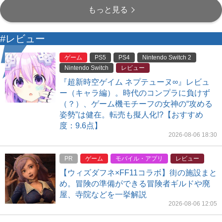
もっと見る
#レビュー
ゲーム
PS5
PS4
Nintendo Switch 2
Nintendo Switch
レビュー
『超新時空ゲイム ネプテューヌ∞』レビュ
ー（キャラ編）。時代のコンプラに負けず
（？）、ゲーム機モチーフの女神の“攻める
姿勢”は健在。転売も擬人化!?【おすすめ
度：9.6点】
2026-08-06 18:30
PR
ゲーム
モバイル・アプリ
レビュー
【ウィズダフネ×FF11コラボ】街の施設まと
め。冒険の準備ができる冒険者ギルドや廃
屋、寺院などを一挙解説
2026-08-06 12:05