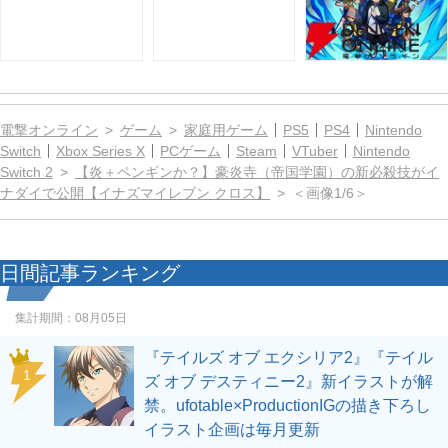
電撃オンライン
ゲーム
家庭用ゲーム
PS5
PS4
Nintendo
Switch
Xbox Series X
PCゲーム
Steam
VTuber
Nintendo
Switch 2
【炎＋ペンギンか？】豪炎寺（帝国学園）の新必殺技がイ
ナダイで公開【イナズマイレブン クロス】
＜画像1/6＞
日間記事ランキング
集計期間：
08月05日
『テイルズ オブ エクシリア2』『テイル
1
ズ オブ デスティニー2』新イラストが解
禁。ufotable×ProductionIGの描き下ろし
イラスト企画は毎月更新