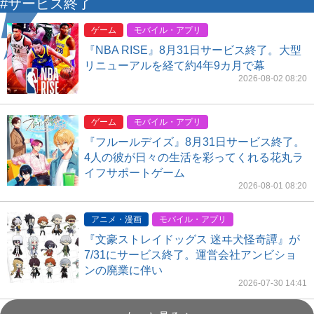
#サービス終了
ゲーム
モバイル・アプリ
『NBA RISE』8月31日サービス終了。大型
リニューアルを経て約4年9カ月で幕
2026-08-02 08:20
ゲーム
モバイル・アプリ
『フルールデイズ』8月31日サービス終了。
4人の彼が日々の生活を彩ってくれる花丸ラ
イフサポートゲーム
2026-08-01 08:20
アニメ・漫画
モバイル・アプリ
『文豪ストレイドッグス 迷ヰ犬怪奇譚』が
7/31にサービス終了。運営会社アンビショ
ンの廃業に伴い
2026-07-30 14:41