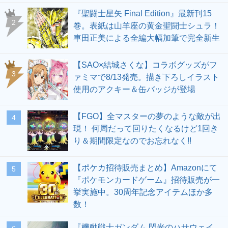
『聖闘士星矢 Final Edition』最新刊15
2
巻。表紙は山羊座の黄金聖闘士シュラ！
車田正美による全編大幅加筆で完全新生
【SAO×結城さくな】コラボグッズがフ
3
ァミマで8/13発売。描き下ろしイラスト
使用のアクキー＆缶バッジが登場
【FGO】全マスターの夢のような敵が出
4
現！ 何周だって回りたくなるけど1回き
り＆期間限定なのでお忘れなく!!
【ポケカ招待販売まとめ】Amazonにて
5
『ポケモンカードゲーム』招待販売が一
挙実施中。30周年記念アイテムほか多
数！
『機動戦士ガンダム 閃光のハサウェイ