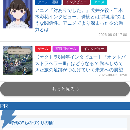
アニメ・漫画
インタビュー
アニメ
アニメ『対ありでした。』犬井夕役・千本
木彩花インタビュー。珠樹とは”共犯者”のよ
うな関係性。アニメでより深まった夕の魅
力とは
2026-08-04 17:00
ゲーム
家庭用ゲーム
インタビュー
【オクトラ8周年インタビュー】『オクトパ
ストラベラーIII』はどうなる？ 踏みしめて
きた旅の足跡がつなげていく未来への展望
2026-08-02 10:50
もっと見る
PR
AI時代の"ものづくりの軸"