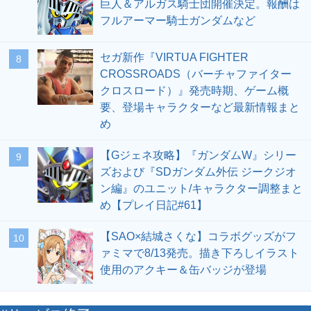
巨人＆アルガス騎士団開催決定。報酬は
フルアーマー騎士ガンダムなど
セガ新作『VIRTUA FIGHTER
8
CROSSROADS（バーチャファイター
クロスロード）』発売時期、ゲーム概
要、登場キャラクターなど最新情報まと
め
【Gジェネ攻略】『ガンダムW』シリー
9
ズおよび『SDガンダム外伝 ジークジオ
ン編』のユニット/キャラクター調整まと
め【プレイ日記#61】
【SAO×結城さくな】コラボグッズがフ
10
ァミマで8/13発売。描き下ろしイラスト
使用のアクキー＆缶バッジが登場