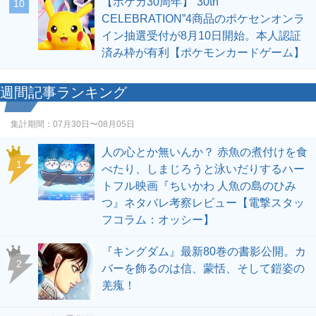
【ポケカ30周年】“30th
10
CELEBRATION”4商品のポケセンオンラ
イン抽選受付が8月10日開始。本人認証
済み枠が有利【ポケモンカードゲーム】
週間記事ランキング
集計期間：
07月30日〜08月05日
人の心とか無いんか？ 赤魚の煮付けを食
1
べたり、しまじろうと泳いだりするハー
トフル映画『ちいかわ 人魚の島のひみ
つ』ネタバレ考察レビュー【電撃スタッ
フコラム：オッシー】
『キングダム』最新80巻の書影公開。カ
2
バーを飾るのは信、蒙恬、そして鎧姿の
羌瘣！