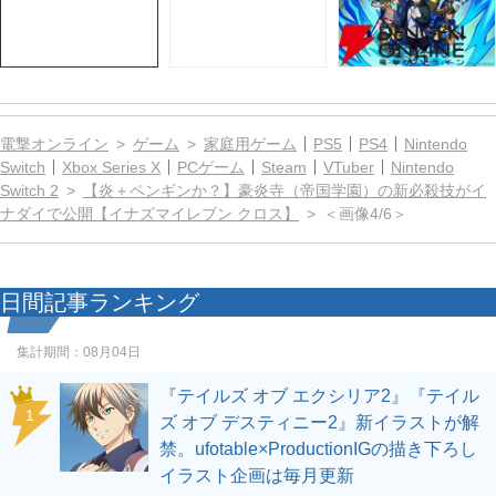
電撃オンライン
ゲーム
家庭用ゲーム
PS5
PS4
Nintendo
Switch
Xbox Series X
PCゲーム
Steam
VTuber
Nintendo
Switch 2
【炎＋ペンギンか？】豪炎寺（帝国学園）の新必殺技がイ
ナダイで公開【イナズマイレブン クロス】
＜画像4/6＞
日間記事ランキング
集計期間：
08月04日
『テイルズ オブ エクシリア2』『テイル
1
ズ オブ デスティニー2』新イラストが解
禁。ufotable×ProductionIGの描き下ろし
イラスト企画は毎月更新