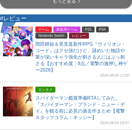
もっと見る
#レビュー
ゲーム
家庭用ゲーム
PS5
PS4
Nintendo Switch
レビュー
岡田耕始＆里見直新作RPG『ヴィリオン：
コード』はクセ強だけど、謎めいた物語や
業が深いキャラ強化が刺さる人にはぶっ刺
さる【おすすめ度：8点／電撃の激押し神ゲ
ー2026】
2026-08-05 12:00
エンタメ
スパイダーマン鑑賞準備RTAしてみた。
『スパイダーマン：ブランド・ニュー・デ
イ』を観る前に必見の過去作まとめ【電撃
スタッフコラム：オッシー】
2026-08-04 19:07