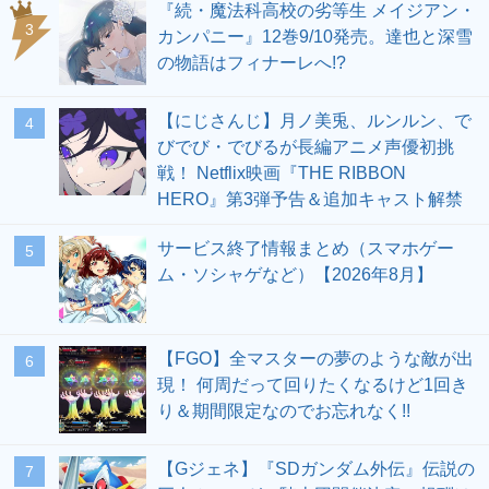
『続・魔法科高校の劣等生 メイジアン・
3
カンパニー』12巻9/10発売。達也と深雪
の物語はフィナーレへ!?
【にじさんじ】月ノ美兎、ルンルン、で
4
びでび・でびるが長編アニメ声優初挑
戦！ Netflix映画『THE RIBBON
HERO』第3弾予告＆追加キャスト解禁
サービス終了情報まとめ（スマホゲー
5
ム・ソシャゲなど）【2026年8月】
【FGO】全マスターの夢のような敵が出
6
現！ 何周だって回りたくなるけど1回き
り＆期間限定なのでお忘れなく!!
【Gジェネ】『SDガンダム外伝』伝説の
7