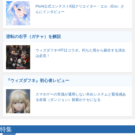
PixAI公式コンテスト8冠クリエイター・エル（Eru）さ
んにインタビュー
逆転の右手（ガチャ）を解説
ウィズダフネ×FF11コラボ。朽ちた骨から蘇生する演出
は必見！
『ウィズダフネ』初心者レビュー
スマホゲーの常識が通用しない辛めシステムと緊張感あ
る奈落（ダンジョン）探索がクセになる
特集