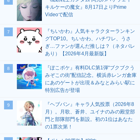
6
キルケーの魔女』8月17日よりPrime
Videoで配信
『ちいかわ』人気キャラクターランキン
7
グTOP10。ちいかわ、ハチワレ、うさ
ぎ…ファンが選んだ推しは？（ネタバレ
あり）【2026年4月最新版】
『ぽこポケ』有料DLC第1弾“ブクブクう
8
みぞこの街”配信記念。横浜赤レンガ倉庫
にあのゲートが出現＆みなとみらい駅に
特別広告が登場
『ヘブバン』キャラ人気投票（2026年8
9
月）。月歌、蒼井、ユイナのみの殿堂部
門と部隊部門を新設。初の1位はあなた
の1票次第！