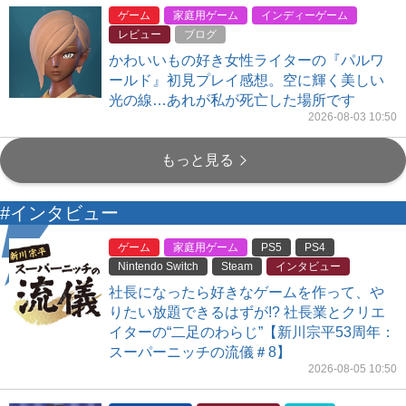
ゲーム
家庭用ゲーム
インディーゲーム
レビュー
ブログ
かわいいもの好き女性ライターの『パルワ
ールド』初見プレイ感想。空に輝く美しい
光の線…あれが私が死亡した場所です
2026-08-03 10:50
もっと見る
#インタビュー
ゲーム
家庭用ゲーム
PS5
PS4
Nintendo Switch
Steam
インタビュー
社長になったら好きなゲームを作って、や
りたい放題できるはずが!? 社長業とクリエ
イターの“二足のわらじ”【新川宗平53周年：
スーパーニッチの流儀＃8】
2026-08-05 10:50