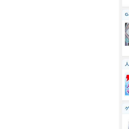
G
人
ゲ