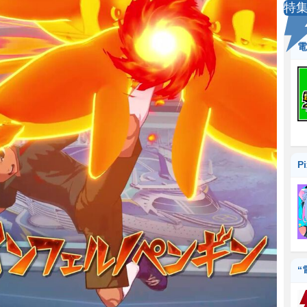
特
電
P
“