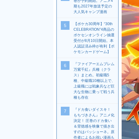
巻が予約開始。アニメ4
期も2027年放送予定の
大人気キャンプ漫画
【ポケカ30周年】“30th
5
CELEBRATION”4商品の
ポケセンオンライン抽選
受付が8月10日開始。本
人認証済み枠が有利【ポ
ケモンカードゲーム】
『ファイアーエムブレム
6
万紫千紅』兵種（クラ
ス）まとめ。初級職5
種、中級職10種以上で、
上級職には戦象兵など巨
大な生物に乗って戦う兵
種も存在
『ドカ食いダイスキ！
7
もちづきさん』アニメ化
決定！ 圧巻のドカ食い
＆背徳感を映像で描き出
すのはパッショーネ。原
作者によるお祝い漫画も