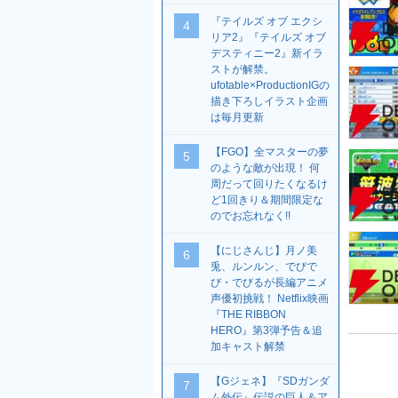
『テイルズ オブ エクシ
4
リア2』『テイルズ オブ
デスティニー2』新イラ
ストが解禁。
ufotable×ProductionIGの
描き下ろしイラスト企画
は毎月更新
【FGO】全マスターの夢
5
のような敵が出現！ 何
周だって回りたくなるけ
ど1回きり＆期間限定な
のでお忘れなく!!
【にじさんじ】月ノ美
6
兎、ルンルン、でびで
び・でびるが長編アニメ
声優初挑戦！ Netflix映画
『THE RIBBON
HERO』第3弾予告＆追
加キャスト解禁
【Gジェネ】『SDガンダ
7
ム外伝』伝説の巨人＆ア