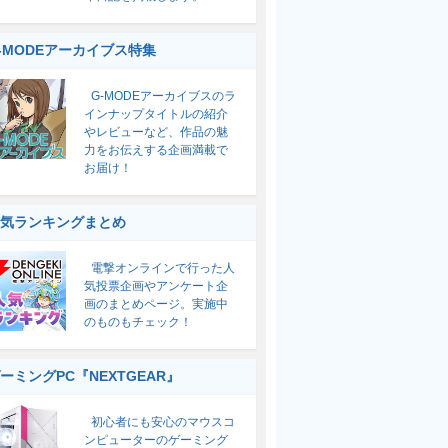
-MODEアーカイブス特集
G-MODEアーカイブスのラ
インナップタイトルの紹介
やレビューなど、作品の魅
力をお伝えする企画満載で
お届け！
気ランキングまとめ
電撃オンラインで行った人
気投票企画やアンケート企
画のまとめページ。実施中
のものもチェック！
ーミングPC『NEXTGEAR』
初心者にも安心のマウスコ
ンピューターのゲーミング