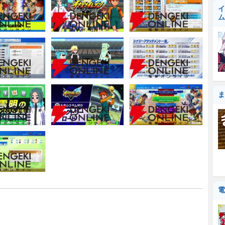
イ
ム
ま
電