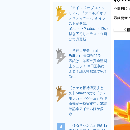
『テイルズ オブ エクシ
公開日時：2
リア2』『テイルズ オブ
1
最終更新：2
デスティニー2』新イラ
ストが解禁。
ufotable×ProductionIGの
描き下ろしイラスト企画
は毎月更新
『聖闘士星矢 Final
Edition』最新刊15巻。
2
表紙は山羊座の黄金聖闘
士シュラ！ 車田正美に
よる全編大幅加筆で完全
新生
【ポケカ招待販売まと
め】Amazonにて『ポケ
3
モンカードゲーム』招待
販売が一挙実施中。30周
年記念アイテムほか多
数！
『ゆるキャン△』最新19
4