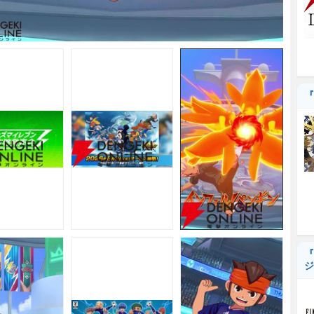
『
『
ジ