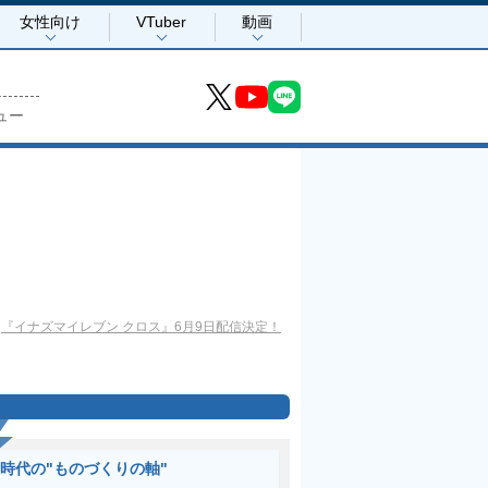
女性向け
VTuber
動画
ュー
『イナズマイレブン クロス』6月9日配信決定！
I時代の"ものづくりの軸"