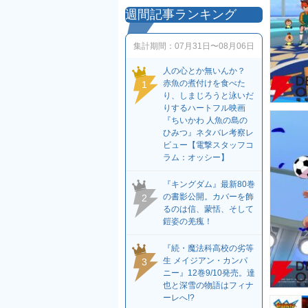
週間記事ランキング
集計期間：
07月31日〜08月06日
人の心とか無いんか？
赤魚の煮付けを食べた
1
り、しまじろうと泳いだ
りするハートフル映画
『ちいかわ 人魚の島の
ひみつ』ネタバレ考察レ
ビュー【電撃スタッフコ
ラム：オッシー】
『キングダム』最新80巻
の書影公開。カバーを飾
2
るのは信、蒙恬、そして
鎧姿の羌瘣！
『続・魔法科高校の劣等
生 メイジアン・カンパ
3
ニー』12巻9/10発売。達
也と深雪の物語はフィナ
ーレへ!?