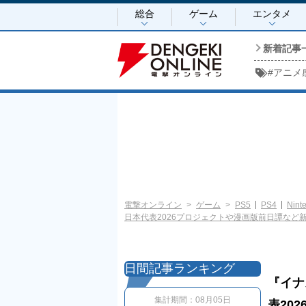
総合
ゲーム
エンタメ
新着記事
#
アニメ
電撃オンライン
ゲーム
PS5
PS4
Nint
日本代表2026プロジェクトや漫画版前日譚など
日間記事ランキング
『イナ
集計期間：
08月05日
表20