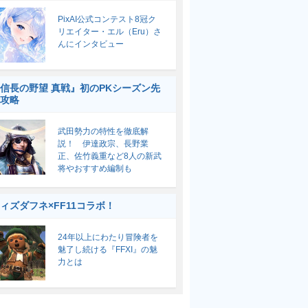
PixAI公式コンテスト8冠ク
リエイター・エル（Eru）さ
んにインタビュー
信長の野望 真戦』初のPKシーズン先
攻略
武田勢力の特性を徹底解
説！ 伊達政宗、長野業
正、佐竹義重など8人の新武
将やおすすめ編制も
ィズダフネ×FF11コラボ！
24年以上にわたり冒険者を
魅了し続ける『FFXI』の魅
力とは