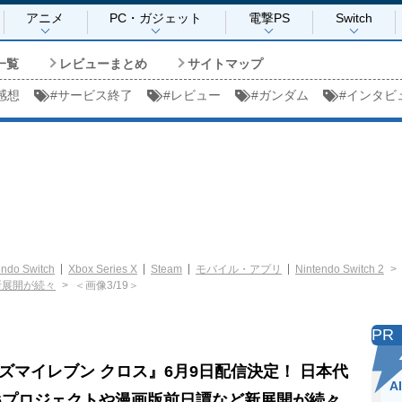
アニメ
PC・ガジェット
電撃PS
Switch
一覧
レビューまとめ
サイトマップ
感想
#
サービス終了
#
レビュー
#
ガンダム
#
インタビ
endo Switch
Xbox Series X
Steam
モバイル・アプリ
Nintendo Switch 2
新展開が続々
＜画像3/19＞
PR
ズマイレブン クロス』6月9日配信決定！ 日本代
A
26プロジェクトや漫画版前日譚など新展開が続々