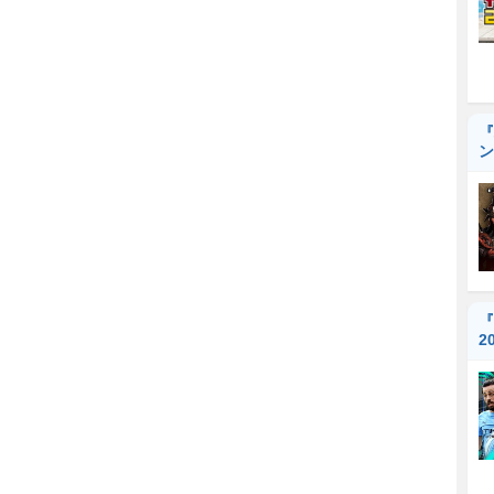
『
ン
『
2