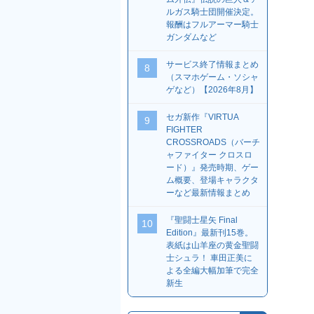
ルガス騎士団開催決定。
報酬はフルアーマー騎士
ガンダムなど
サービス終了情報まとめ
8
（スマホゲーム・ソシャ
ゲなど）【2026年8月】
セガ新作『VIRTUA
9
FIGHTER
CROSSROADS（バーチ
ャファイター クロスロ
ード）』発売時期、ゲー
ム概要、登場キャラクタ
ーなど最新情報まとめ
『聖闘士星矢 Final
10
Edition』最新刊15巻。
表紙は山羊座の黄金聖闘
士シュラ！ 車田正美に
よる全編大幅加筆で完全
新生