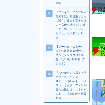
公開
『ファイアーエムブレム
8
万紫千紅』救世主ととも
に戦う、運命を変えうる
力と宿命を持つ4人の戦
士まとめ（カイ／ディー
トリヒ／セオドラ／レ
ダ）
【ジージェネエターナ
9
ル】強敵襲来“騎士ガン
ダム（ケンタウロス形
態）”が8/6より開催【G
ジェネ】
『ちいかわ』人気キャラ
10
クターランキング
TOP10。ちいかわ、ハチ
ワレ、うさぎ…ファンが
選んだ推しは？（ネタバ
レあり）【2026年4月最
新版】