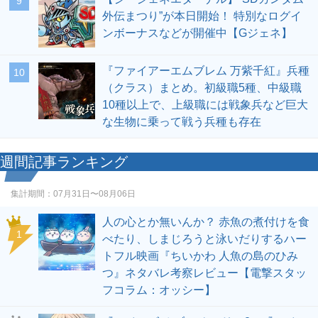
9
外伝まつり”が本日開始！ 特別なログイ
ンボーナスなどが開催中【Gジェネ】
『ファイアーエムブレム 万紫千紅』兵種
10
（クラス）まとめ。初級職5種、中級職
10種以上で、上級職には戦象兵など巨大
な生物に乗って戦う兵種も存在
週間記事ランキング
集計期間：
07月31日〜08月06日
人の心とか無いんか？ 赤魚の煮付けを食
1
べたり、しまじろうと泳いだりするハー
トフル映画『ちいかわ 人魚の島のひみ
つ』ネタバレ考察レビュー【電撃スタッ
フコラム：オッシー】