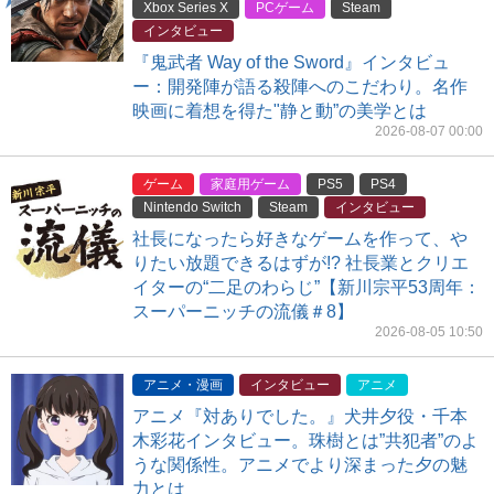
Xbox Series X
PCゲーム
Steam
インタビュー
『鬼武者 Way of the Sword』インタビュ
ー：開発陣が語る殺陣へのこだわり。名作
映画に着想を得た"静と動”の美学とは
2026-08-07 00:00
ゲーム
家庭用ゲーム
PS5
PS4
Nintendo Switch
Steam
インタビュー
社長になったら好きなゲームを作って、や
りたい放題できるはずが!? 社長業とクリエ
イターの“二足のわらじ”【新川宗平53周年：
スーパーニッチの流儀＃8】
2026-08-05 10:50
アニメ・漫画
インタビュー
アニメ
アニメ『対ありでした。』犬井夕役・千本
木彩花インタビュー。珠樹とは”共犯者”のよ
うな関係性。アニメでより深まった夕の魅
力とは