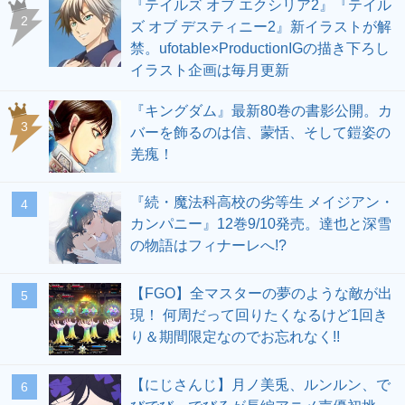
『テイルズ オブ エクシリア2』『テイル
2
ズ オブ デスティニー2』新イラストが解
禁。ufotable×ProductionIGの描き下ろし
イラスト企画は毎月更新
『キングダム』最新80巻の書影公開。カ
3
バーを飾るのは信、蒙恬、そして鎧姿の
羌瘣！
『続・魔法科高校の劣等生 メイジアン・
4
カンパニー』12巻9/10発売。達也と深雪
の物語はフィナーレへ!?
【FGO】全マスターの夢のような敵が出
5
現！ 何周だって回りたくなるけど1回き
り＆期間限定なのでお忘れなく!!
【にじさんじ】月ノ美兎、ルンルン、で
6