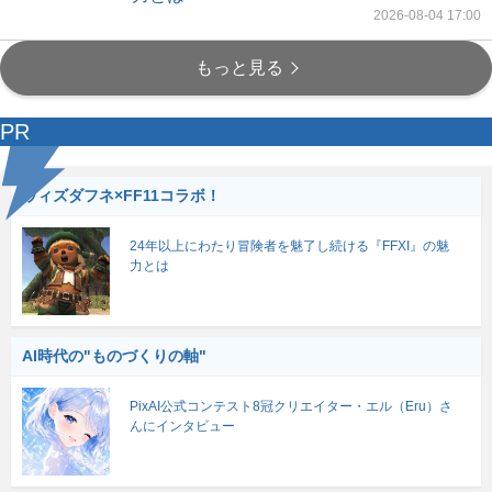
2026-08-04 17:00
もっと見る
PR
ウィズダフネ×FF11コラボ！
24年以上にわたり冒険者を魅了し続ける『FFXI』の魅
力とは
AI時代の"ものづくりの軸"
PixAI公式コンテスト8冠クリエイター・エル（Eru）さ
んにインタビュー