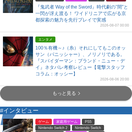
『鬼武者 Way of the Sword』時代劇の"間”と
一閃が冴え渡る！ ワイドリニアで広がる京
都探索の魅力を先行プレイで実感
2026-08-07 00:00
エンタメ
100％有機～♪（糸）それにしてもこのオッ
サン（パニッシャー）、ノリノリである。
『スパイダーマン：ブランド・ニュー・デ
イ』ネタバレ考察レビュー【電撃スタッフ
コラム：オッシー】
2026-08-06 20:00
もっと見る
#インタビュー
ゲーム
家庭用ゲーム
PS5
Nintendo Switch 2
Nintendo Switch