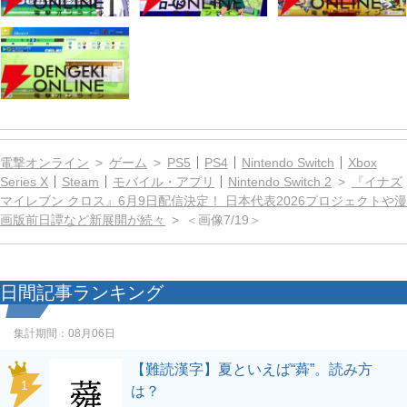
電撃オンライン
ゲーム
PS5
PS4
Nintendo Switch
Xbox
Series X
Steam
モバイル・アプリ
Nintendo Switch 2
『イナズ
マイレブン クロス』6月9日配信決定！ 日本代表2026プロジェクトや漫
画版前日譚など新展開が続々
＜画像7/19＞
日間記事ランキング
集計期間：
08月06日
【難読漢字】夏といえば“蕣”。読み方
1
は？