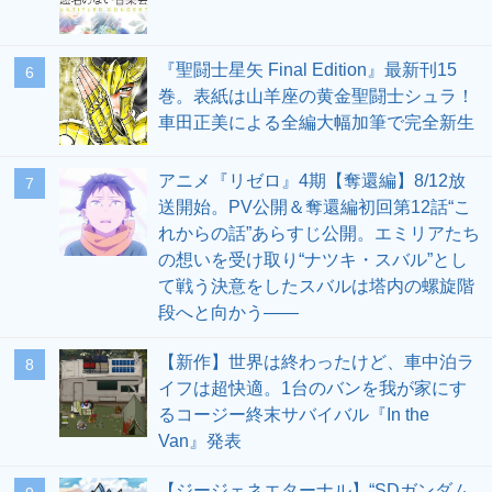
『聖闘士星矢 Final Edition』最新刊15
6
巻。表紙は山羊座の黄金聖闘士シュラ！
車田正美による全編大幅加筆で完全新生
アニメ『リゼロ』4期【奪還編】8/12放
7
送開始。PV公開＆奪還編初回第12話“こ
れからの話”あらすじ公開。エミリアたち
の想いを受け取り“ナツキ・スバル”とし
て戦う決意をしたスバルは塔内の螺旋階
段へと向かう――
【新作】世界は終わったけど、車中泊ラ
8
イフは超快適。1台のバンを我が家にす
るコージー終末サバイバル『In the
Van』発表
【ジージェネエターナル】“SDガンダム