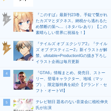
『このすば』最新刊23巻。手錠で繋がれ
2
たカズマとダクネス。納税から逃れるた
め禁断の策へ…（ネタバレあり）【この
素晴らしい世界に祝福を！】
『テイルズ オブ エクシリア2』『テイル
3
ズ オブ デスティニー2』新イラストが解
禁。ufotable×ProductionIGの描き下ろし
イラスト企画は毎月更新
『GTA6』情報まとめ。発売日、ストー
4
リー、登場キャラクター、地域（マッ
プ）、限定版特典を紹介【グランド・セ
フト・オートVI】
テレビ朝日 題名のない音楽会に植松伸夫
5
氏が出演