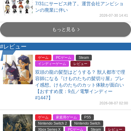
7/31にサービス終了。運営会社アンビショ
ンの廃業に伴い
2026-07-30 14:41
もっと見る
#レビュー
ゲーム
PCゲーム
Steam
インディーゲーム
レビュー
双頭の龍の髪型はどうする？ 獣人都市で理
容師になる『けものたちの髪切り屋』プレ
イ感想。けものたちのカット体験が面白い
【おすすめ度：9点／電撃インディー
#1447】
2026-08-07 02:00
ゲーム
家庭用ゲーム
PS5
Nintendo Switch 2
Nintendo Switch
Xbox Series X
PCゲーム
Steam
レビュー