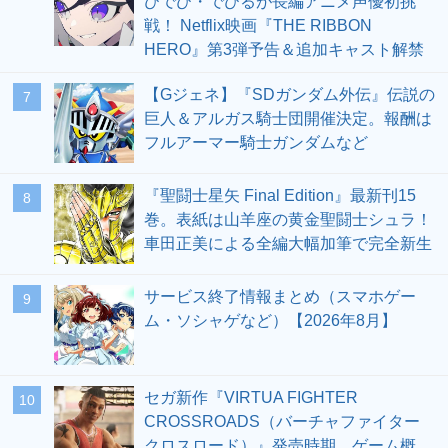
びでび・でびるが長編アニメ声優初挑
戦！ Netflix映画『THE RIBBON
HERO』第3弾予告＆追加キャスト解禁
【Gジェネ】『SDガンダム外伝』伝説の
7
巨人＆アルガス騎士団開催決定。報酬は
フルアーマー騎士ガンダムなど
『聖闘士星矢 Final Edition』最新刊15
8
巻。表紙は山羊座の黄金聖闘士シュラ！
車田正美による全編大幅加筆で完全新生
サービス終了情報まとめ（スマホゲー
9
ム・ソシャゲなど）【2026年8月】
セガ新作『VIRTUA FIGHTER
10
CROSSROADS（バーチャファイター
クロスロード）』発売時期、ゲーム概