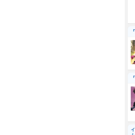
『
『
イ
ム