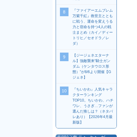
『ファイアーエムブレム
8
万紫千紅』救世主ととも
に戦う、運命を変えうる
力と宿命を持つ4人の戦
士まとめ（カイ／ディー
トリヒ／セオドラ／レ
ダ）
【ジージェネエターナ
9
ル】強敵襲来“騎士ガン
ダム（ケンタウロス形
態）”が8/6より開催【G
ジェネ】
『ちいかわ』人気キャラ
10
クターランキング
TOP10。ちいかわ、ハチ
ワレ、うさぎ…ファンが
選んだ推しは？（ネタバ
レあり）【2026年4月最
新版】