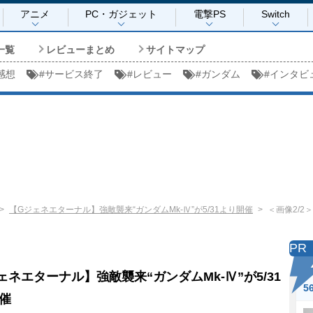
アニメ
PC・ガジェット
電撃PS
Switch
一覧
レビューまとめ
サイトマップ
感想
#
サービス終了
#
レビュー
#
ガンダム
#
インタビ
【Gジェネエターナル】強敵襲来“ガンダムMk-Ⅳ”が5/31より開催
＜画像2/2＞
PR
ェネエターナル】強敵襲来“ガンダムMk-Ⅳ”が5/31
5
催