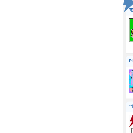
電
P
“