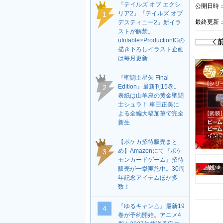
『テイルズ オブ エクシ
公開日時：2
リア2』『テイルズ オブ
1
最終更新：2
デスティニー2』新イラ
ストが解禁。
ufotable×ProductionIGの
描き下ろしイラスト企画
は毎月更新
『聖闘士星矢 Final
Edition』最新刊15巻。
2
表紙は山羊座の黄金聖闘
士シュラ！ 車田正美に
よる全編大幅加筆で完全
新生
【ポケカ招待販売まと
め】Amazonにて『ポケ
3
モンカードゲーム』招待
販売が一挙実施中。30周
年記念アイテムほか多
数！
『ゆるキャン△』最新19
4
巻が予約開始。アニメ4