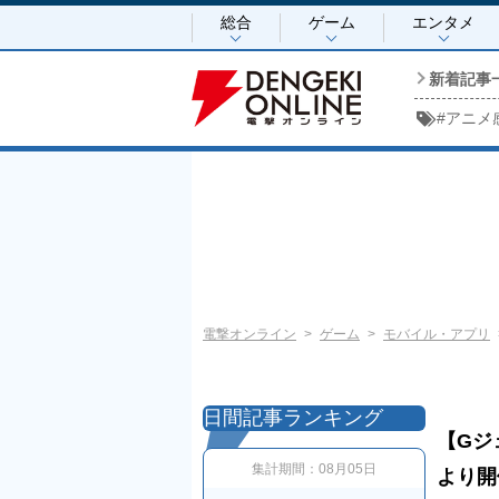
総合
ゲーム
エンタメ
新着記事
#
アニメ
電撃オンライン
ゲーム
モバイル・アプリ
日間記事ランキング
【Gジ
集計期間：
08月05日
より開