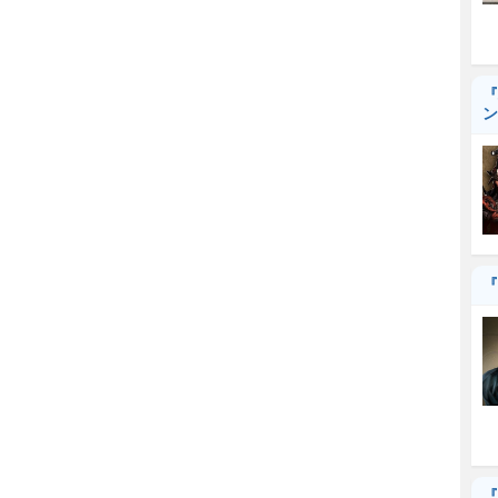
『
ン
『
『