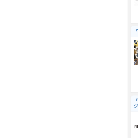
『
『
ジ