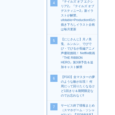
『テイルズ オブ エクシ
4
リア2』『テイルズ オブ
デスティニー2』新イラ
ストが解禁。
ufotable×ProductionIGの
描き下ろしイラスト企画
は毎月更新
【にじさんじ】月ノ美
5
兎、ルンルン、でびで
び・でびるが長編アニメ
声優初挑戦！ Netflix映画
『THE RIBBON
HERO』第3弾予告＆追
加キャスト解禁
【FGO】全マスターの夢
6
のような敵が出現！ 何
周だって回りたくなるけ
ど1回きり＆期間限定な
のでお忘れなく!!
サービス終了情報まとめ
7
（スマホゲーム・ソシャ
ゲなど）【2026年8月】