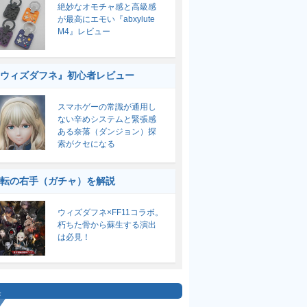
絶妙なオモチャ感と高級感
が最高にエモい『abxylute
M4』レビュー
ウィズダフネ』初心者レビュー
スマホゲーの常識が通用し
ない辛めシステムと緊張感
ある奈落（ダンジョン）探
索がクセになる
転の右手（ガチャ）を解説
ウィズダフネ×FF11コラボ。
朽ちた骨から蘇生する演出
は必見！
集