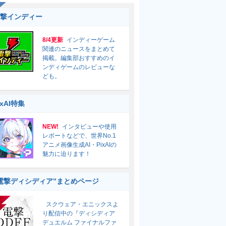
撃インディー
8/4更新
インディーゲーム
関連のニュースをまとめて
掲載。編集部おすすめのイ
ンディゲームのレビューな
ども。
ixAI特集
NEW!
インタビューや使用
レポートなどで、世界No.1
アニメ画像生成AI・PixAIの
魅力に迫ります！
電撃ディシディア”まとめページ
スクウェア・エニックスよ
り配信中の『ディシディア
デュエルム ファイナルファ