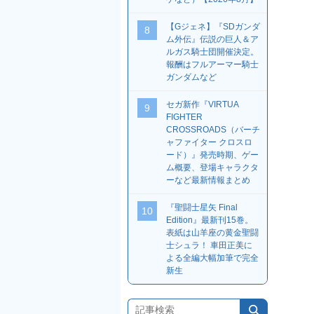
【Gジェネ】『SDガンダ
8
ム外伝』伝説の巨人＆ア
ルガス騎士団開催決定。
報酬はフルアーマー騎士
ガンダムなど
セガ新作『VIRTUA
9
FIGHTER
CROSSROADS（バーチ
ャファイター クロスロ
ード）』発売時期、ゲー
ム概要、登場キャラクタ
ーなど最新情報まとめ
『聖闘士星矢 Final
10
Edition』最新刊15巻。
表紙は山羊座の黄金聖闘
士シュラ！ 車田正美に
よる全編大幅加筆で完全
新生