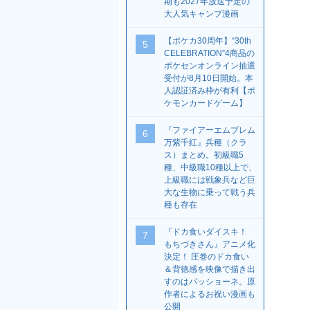
期も2027年放送予定の
大人気キャンプ漫画
【ポケカ30周年】“30th
5
CELEBRATION”4商品の
ポケセンオンライン抽選
受付が8月10日開始。本
人認証済み枠が有利【ポ
ケモンカードゲーム】
『ファイアーエムブレム
6
万紫千紅』兵種（クラ
ス）まとめ。初級職5
種、中級職10種以上で、
上級職には戦象兵など巨
大な生物に乗って戦う兵
種も存在
『ドカ食いダイスキ！
7
もちづきさん』アニメ化
決定！ 圧巻のドカ食い
＆背徳感を映像で描き出
すのはパッショーネ。原
作者によるお祝い漫画も
公開