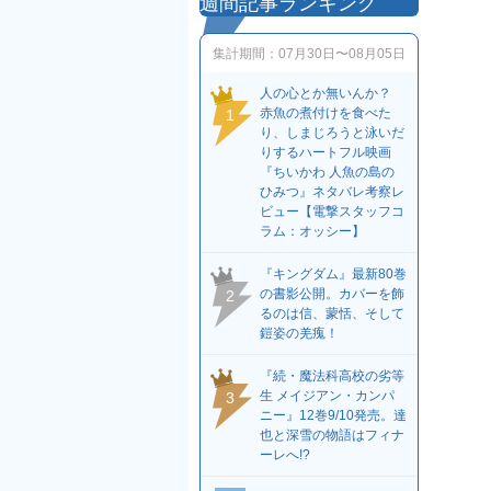
週間記事ランキング
集計期間：
07月30日〜08月05日
人の心とか無いんか？
赤魚の煮付けを食べた
1
り、しまじろうと泳いだ
りするハートフル映画
『ちいかわ 人魚の島の
ひみつ』ネタバレ考察レ
ビュー【電撃スタッフコ
ラム：オッシー】
『キングダム』最新80巻
の書影公開。カバーを飾
2
るのは信、蒙恬、そして
鎧姿の羌瘣！
『続・魔法科高校の劣等
生 メイジアン・カンパ
3
ニー』12巻9/10発売。達
也と深雪の物語はフィナ
ーレへ!?