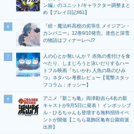
ン編』のユニット/キャラクター調整まと
め【プレイ日記#61】
『続・魔法科高校の劣等生 メイジアン・
6
カンパニー』12巻9/10発売。達也と深雪
の物語はフィナーレへ!?
人の心とか無いんか？ 赤魚の煮付けを食
7
べたり、しまじろうと泳いだりするハー
トフル映画『ちいかわ 人魚の島のひみ
つ』ネタバレ考察レビュー【電撃スタッ
フコラム：オッシー】
アニメ『新こち亀』両津勘吉ら4名の新
8
キャストが9月5日に発表！ インポッシブ
ル・ひるちゃんも登壇する無料招待イベ
ントが開催【こちら葛飾区亀有公園前派
出所】