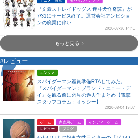
アニメ・漫画
モバイル・アプリ
『文豪ストレイドッグス 迷ヰ犬怪奇譚』が
7/31にサービス終了。運営会社アンビショ
ンの廃業に伴い
2026-07-30 14:41
もっと見る
#レビュー
エンタメ
スパイダーマン鑑賞準備RTAしてみた。
『スパイダーマン：ブランド・ニュー・デ
イ』を観る前に必見の過去作まとめ【電撃
スタッフコラム：オッシー】
2026-08-04 19:07
ゲーム
家庭用ゲーム
インディーゲーム
レビュー
ブログ
かわいいもの好き女性ライターの『パルワ