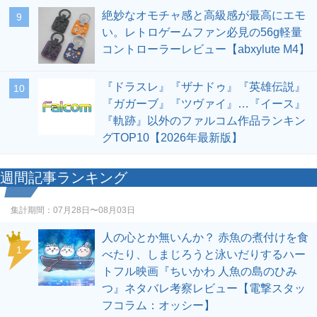
絶妙なオモチャ感と高級感が最高にエモ
9
い。レトロゲームファン必見の56g軽量
コントローラーレビュー【abxylute M4】
『ドラスレ』『ザナドゥ』『英雄伝説』
10
『ガガーブ』『ツヴァイ』…『イース』
『軌跡』以外のファルコム作品ランキン
グTOP10【2026年最新版】
週間記事ランキング
集計期間：
07月28日〜08月03日
人の心とか無いんか？ 赤魚の煮付けを食
1
べたり、しまじろうと泳いだりするハー
トフル映画『ちいかわ 人魚の島のひみ
つ』ネタバレ考察レビュー【電撃スタッ
フコラム：オッシー】