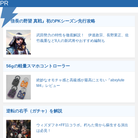
PR
『信長の野望 真戦』初のPKシーズン先行攻略
武田勢力の特性を徹底解説！ 伊達政宗、長野業正、佐
竹義重など8人の新武将やおすすめ編制も
56gの軽量スマホコントローラー
絶妙なオモチャ感と高級感が最高にエモい『abxylute
M4』レビュー
逆転の右手（ガチャ）を解説
ウィズダフネ×FF11コラボ。朽ちた骨から蘇生する演出
は必見！