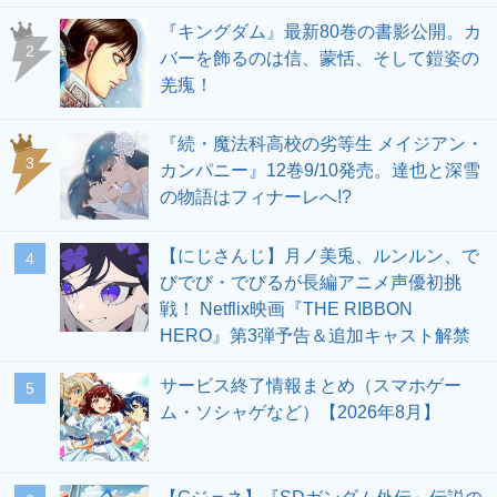
『キングダム』最新80巻の書影公開。カ
2
バーを飾るのは信、蒙恬、そして鎧姿の
羌瘣！
『続・魔法科高校の劣等生 メイジアン・
3
カンパニー』12巻9/10発売。達也と深雪
の物語はフィナーレへ!?
【にじさんじ】月ノ美兎、ルンルン、で
4
びでび・でびるが長編アニメ声優初挑
戦！ Netflix映画『THE RIBBON
HERO』第3弾予告＆追加キャスト解禁
サービス終了情報まとめ（スマホゲー
5
ム・ソシャゲなど）【2026年8月】