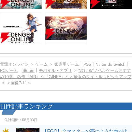
電撃オンライン
ゲーム
家庭用ゲーム
PS5
Nintendo Switch
PCゲーム
Steam
モバイル・アプリ
"泣ける"ノベルゲームおすす
め10選。名作『AIR』や『GINKA』など最近のタイトルもピックアップ
＜画像7/11＞
日間記事ランキング
集計期間：
08月03日
【FGO】全マスターの夢のような敵が出