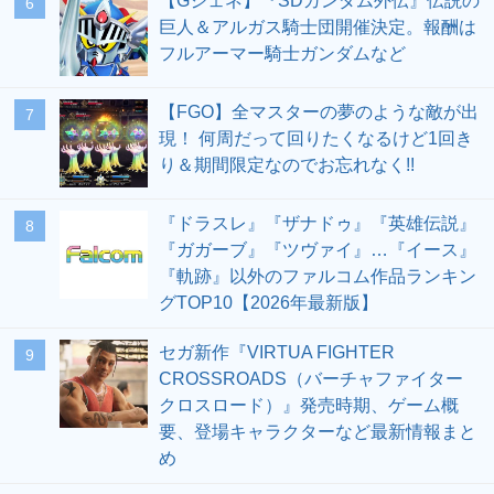
【Gジェネ】『SDガンダム外伝』伝説の
6
巨人＆アルガス騎士団開催決定。報酬は
フルアーマー騎士ガンダムなど
【FGO】全マスターの夢のような敵が出
7
現！ 何周だって回りたくなるけど1回き
り＆期間限定なのでお忘れなく!!
『ドラスレ』『ザナドゥ』『英雄伝説』
8
『ガガーブ』『ツヴァイ』…『イース』
『軌跡』以外のファルコム作品ランキン
グTOP10【2026年最新版】
セガ新作『VIRTUA FIGHTER
9
CROSSROADS（バーチャファイター
クロスロード）』発売時期、ゲーム概
要、登場キャラクターなど最新情報まと
め