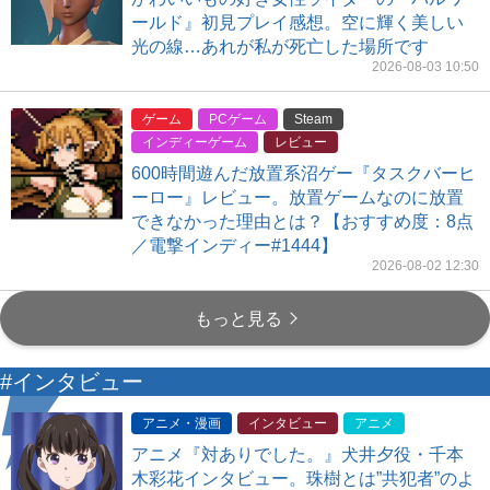
ールド』初見プレイ感想。空に輝く美しい
光の線…あれが私が死亡した場所です
2026-08-03 10:50
ゲーム
PCゲーム
Steam
インディーゲーム
レビュー
600時間遊んだ放置系沼ゲー『タスクバーヒ
ーロー』レビュー。放置ゲームなのに放置
できなかった理由とは？【おすすめ度：8点
／電撃インディー#1444】
2026-08-02 12:30
もっと見る
#インタビュー
アニメ・漫画
インタビュー
アニメ
アニメ『対ありでした。』犬井夕役・千本
木彩花インタビュー。珠樹とは”共犯者”のよ