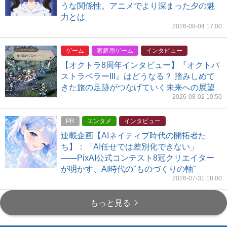
うな関係性。アニメでより深まった夕の魅
力とは
2026-08-04 17:00
ゲーム
家庭用ゲーム
インタビュー
【オクトラ8周年インタビュー】『オクトパ
ストラベラーIII』はどうなる？ 踏みしめて
きた旅の足跡がつなげていく未来への展望
2026-08-02 10:50
PR
エンタメ
インタビュー
連載企画【AIネイティブ時代の開拓者た
ち】：「AI任せでは差別化できない」
――PixAI公式コンテスト8冠クリエイター
が明かす、AI時代の"ものづくりの軸"
2026-07-31 18:00
もっと見る