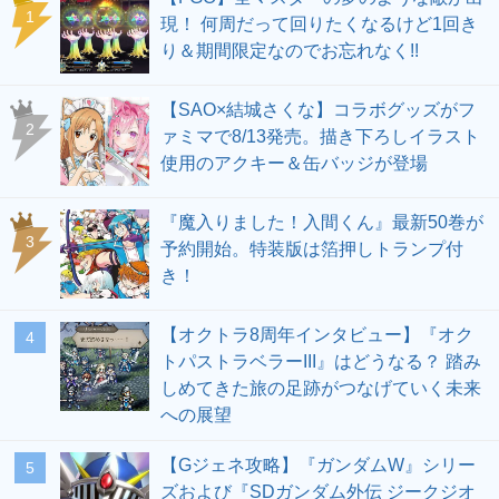
1
現！ 何周だって回りたくなるけど1回き
り＆期間限定なのでお忘れなく!!
【SAO×結城さくな】コラボグッズがフ
2
ァミマで8/13発売。描き下ろしイラスト
使用のアクキー＆缶バッジが登場
『魔入りました！入間くん』最新50巻が
3
予約開始。特装版は箔押しトランプ付
き！
【オクトラ8周年インタビュー】『オク
4
トパストラベラーIII』はどうなる？ 踏み
しめてきた旅の足跡がつなげていく未来
への展望
【Gジェネ攻略】『ガンダムW』シリー
5
ズおよび『SDガンダム外伝 ジークジオ