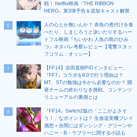
戦！ Netflix映画『THE RIBBON
HERO』第3弾予告＆追加キャスト解禁
人の心とか無いんか？ 赤魚の煮付けを食
6
べたり、しまじろうと泳いだりするハー
トフル映画『ちいかわ 人魚の島のひみ
つ』ネタバレ考察レビュー【電撃スタッ
フコラム：オッシー】
【FF14】吉田直樹P/Dインタビュー。
7
『FF7』コラボを8.0で行う理由は？
MT、STの勉強は今から必要なのか？ 開
発チームの終わりなき挑戦、コンテンツ
リニューアルの裏側とは
『FF14』Switch2版の「ここがよさそ
8
う！」なポイントは？ 生放送実機プレイ
感想＋合間にはダンシング・グリーンや
ハニー・B・ラブリーに関する小話も