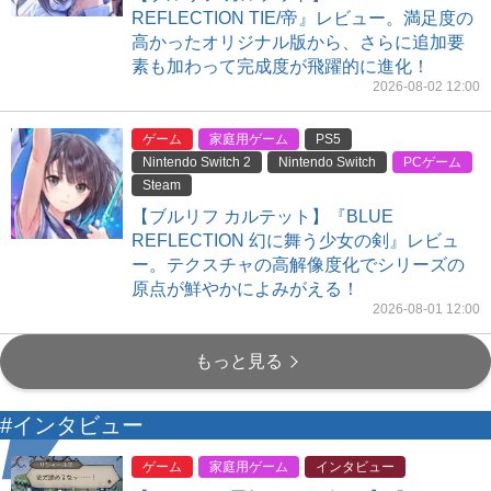
REFLECTION TIE/帝』レビュー。満足度の
高かったオリジナル版から、さらに追加要
素も加わって完成度が飛躍的に進化！
2026-08-02 12:00
ゲーム
家庭用ゲーム
PS5
Nintendo Switch 2
Nintendo Switch
PCゲーム
Steam
【ブルリフ カルテット】『BLUE
REFLECTION 幻に舞う少女の剣』レビュ
ー。テクスチャの高解像度化でシリーズの
原点が鮮やかによみがえる！
2026-08-01 12:00
もっと見る
#インタビュー
ゲーム
家庭用ゲーム
インタビュー