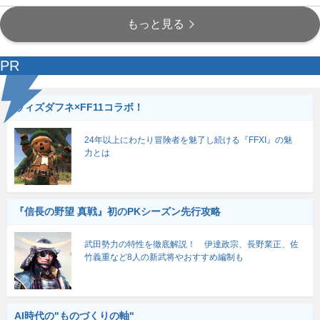
もっと見る
PR
ウィズダフネ×FF11コラボ！
24年以上にわたり冒険者を魅了し続ける『FFXI』の魅
力とは
『信長の野望 真戦』初のPKシーズン先行攻略
武田勢力の特性を徹底解説！ 伊達政宗、長野業正、佐
竹義重など8人の新武将やおすすめ編制も
AI時代の"ものづくりの軸"