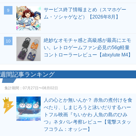
サービス終了情報まとめ（スマホゲー
9
ム・ソシャゲなど）【2026年8月】
絶妙なオモチャ感と高級感が最高にエモ
10
い。レトロゲームファン必見の56g軽量
コントローラーレビュー【abxylute M4】
週間記事ランキング
集計期間：
07月27日〜08月02日
人の心とか無いんか？ 赤魚の煮付けを食
1
べたり、しまじろうと泳いだりするハー
トフル映画『ちいかわ 人魚の島のひみ
つ』ネタバレ考察レビュー【電撃スタッ
フコラム：オッシー】