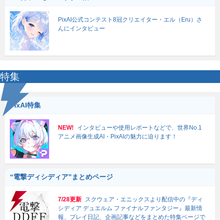
PixAI公式コンテスト8冠クリエイター・エル（Eru）さ
んにインタビュー
特集
PixAI特集
NEW!
インタビューや使用レポートなどで、世界No.1
アニメ画像生成AI・PixAIの魅力に迫ります！
“電撃ディシディア”まとめページ
7/28更新
スクウェア・エニックスより配信中の『ディ
シディア デュエルム ファイナルファンタジー』最新情
報、プレイ日記、企画記事などをまとめた特集ページで