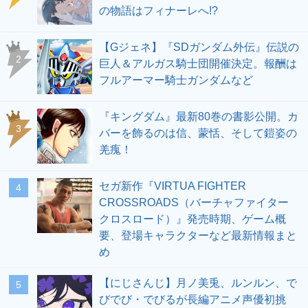
の物語はフィナーレへ!?
【Gジェネ】『SDガンダム外伝』伝説の
2
巨人＆アルガス騎士団開催決定。報酬は
フルアーマー騎士ガンダムなど
『キングダム』最新80巻の書影公開。カ
3
バーを飾るのは信、蒙恬、そして鎧姿の
羌瘣！
セガ新作『VIRTUA FIGHTER
4
CROSSROADS（バーチャファイター
クロスロード）』発売時期、ゲーム概
要、登場キャラクターなど最新情報まと
め
【にじさんじ】月ノ美兎、ルンルン、で
5
びでび・でびるが長編アニメ声優初挑