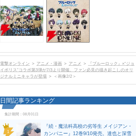
電撃オンライン
アニメ・漫画
アニメ
『ブルーロック』×“ジョ
イポリス”コラボ第3弾が7/3より開催。ファン必見の描き起こしのオリ
ジナルミニキャラが登場
＜画像2/2＞
日間記事ランキング
集計期間：
08月01日
『続・魔法科高校の劣等生 メイジアン・
1
カンパニー』12巻9/10発売。達也と深雪