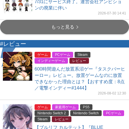
7/31にサービス終了。運営会社アンビショ
ンの廃業に伴い
2026-07-30 14:41
もっと見る
#レビュー
ゲーム
PCゲーム
Steam
インディーゲーム
レビュー
600時間遊んだ放置系沼ゲー『タスクバーヒ
ーロー』レビュー。放置ゲームなのに放置
できなかった理由とは？【おすすめ度：8点
／電撃インディー#1444】
2026-08-02 12:30
ゲーム
家庭用ゲーム
PS5
Nintendo Switch 2
Nintendo Switch
PCゲーム
Steam
レビュー
【ブルリフ カルテット】『BLUE