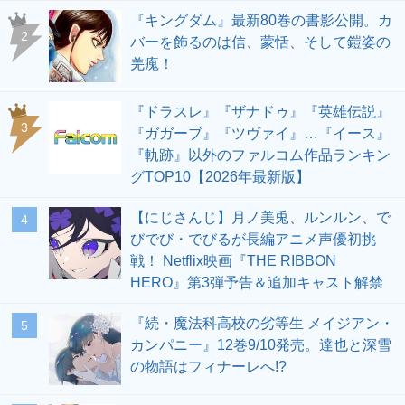
『キングダム』最新80巻の書影公開。カ
2
バーを飾るのは信、蒙恬、そして鎧姿の
羌瘣！
『ドラスレ』『ザナドゥ』『英雄伝説』
3
『ガガーブ』『ツヴァイ』…『イース』
『軌跡』以外のファルコム作品ランキン
グTOP10【2026年最新版】
【にじさんじ】月ノ美兎、ルンルン、で
4
びでび・でびるが長編アニメ声優初挑
戦！ Netflix映画『THE RIBBON
HERO』第3弾予告＆追加キャスト解禁
『続・魔法科高校の劣等生 メイジアン・
5
カンパニー』12巻9/10発売。達也と深雪
の物語はフィナーレへ!?