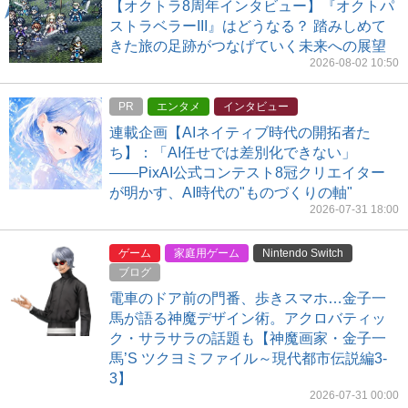
【オクトラ8周年インタビュー】『オクトパ
ストラベラーIII』はどうなる？ 踏みしめて
きた旅の足跡がつなげていく未来への展望
2026-08-02 10:50
PR
エンタメ
インタビュー
連載企画【AIネイティブ時代の開拓者た
ち】：「AI任せでは差別化できない」
――PixAI公式コンテスト8冠クリエイター
が明かす、AI時代の"ものづくりの軸"
2026-07-31 18:00
ゲーム
家庭用ゲーム
Nintendo Switch
ブログ
電車のドア前の門番、歩きスマホ…金子一
馬が語る神魔デザイン術。アクロバティッ
ク・サラサラの話題も【神魔画家・金子一
馬’S ツクヨミファイル～現代都市伝説編3-
3】
2026-07-31 00:00