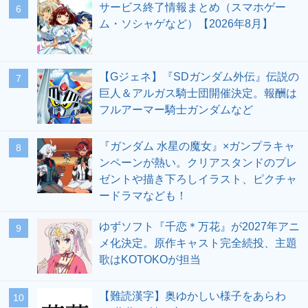
サービス終了情報まとめ（スマホゲー
6
ム・ソシャゲなど）【2026年8月】
【Gジェネ】『SDガンダム外伝』伝説の
7
巨人＆アルガス騎士団開催決定。報酬は
フルアーマー騎士ガンダムなど
『ガンダム 水星の魔女』×ガンプラキャ
8
ンペーンが熱い。クリアスタンドのプレ
ゼントや描き下ろしイラスト、ピクチャ
ードラマなども！
ゆずソフト『千恋＊万花』が2027年アニ
9
メ化決定。原作キャスト完全続投、主題
歌はKOTOKOが担当
【難読漢字】奥ゆかしい様子をあらわ
10