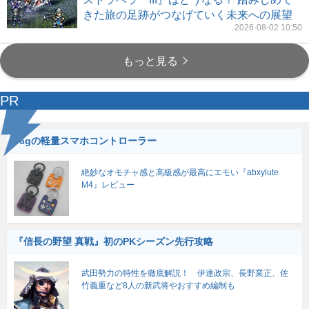
きた旅の足跡がつなげていく未来への展望
2026-08-02 10:50
もっと見る
PR
56gの軽量スマホコントローラー
絶妙なオモチャ感と高級感が最高にエモい『abxylute
M4』レビュー
『信長の野望 真戦』初のPKシーズン先行攻略
武田勢力の特性を徹底解説！ 伊達政宗、長野業正、佐
竹義重など8人の新武将やおすすめ編制も