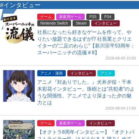
#インタビュー
ゲーム
家庭用ゲーム
PS5
PS4
Nintendo Switch
Steam
インタビュー
社長になったら好きなゲームを作って、や
りたい放題できるはずが!? 社長業とクリエ
イターの“二足のわらじ”【新川宗平53周年：
スーパーニッチの流儀＃8】
2026-08-05 10:50
アニメ・漫画
インタビュー
アニメ
アニメ『対ありでした。』犬井夕役・千本
木彩花インタビュー。珠樹とは”共犯者”のよ
うな関係性。アニメでより深まった夕の魅
力とは
2026-08-04 17:00
ゲーム
家庭用ゲーム
インタビュー
【オクトラ8周年インタビュー】『オクトパ
ストラベラーIII』はどうなる？ 踏みしめて