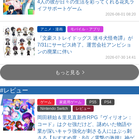
4人の彼が日々の生活を彩ってくれる花丸ラ
イフサポートゲーム
2026-08-01 08:20
アニメ・漫画
モバイル・アプリ
『文豪ストレイドッグス 迷ヰ犬怪奇譚』が
7/31にサービス終了。運営会社アンビショ
ンの廃業に伴い
2026-07-30 14:41
もっと見る
#レビュー
ゲーム
家庭用ゲーム
PS5
PS4
Nintendo Switch
レビュー
岡田耕始＆里見直新作RPG『ヴィリオン：
コード』はクセ強だけど、謎めいた物語や
業が深いキャラ強化が刺さる人にはぶっ刺
さる【おすすめ度：8点／電撃の激押し神ゲ