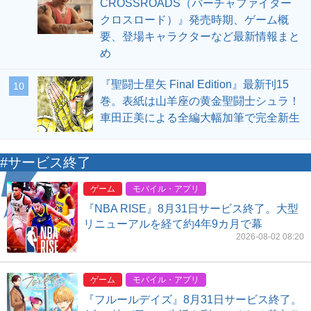
CROSSROADS（バーチャファイター
クロスロード）』発売時期、ゲーム概
要、登場キャラクターなど最新情報まと
め
『聖闘士星矢 Final Edition』最新刊15
10
巻。表紙は山羊座の黄金聖闘士シュラ！
車田正美による全編大幅加筆で完全新生
#サービス終了
ゲーム
モバイル・アプリ
『NBA RISE』8月31日サービス終了。大型
リニューアルを経て約4年9カ月で幕
2026-08-02 08:20
ゲーム
モバイル・アプリ
『フルールデイズ』8月31日サービス終了。