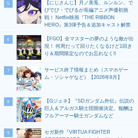
【にじさんじ】月ノ美兎、ルンルン、で
5
びでび・でびるが長編アニメ声優初挑
戦！ Netflix映画『THE RIBBON
HERO』第3弾予告＆追加キャスト解禁
【FGO】全マスターの夢のような敵が出
6
現！ 何周だって回りたくなるけど1回き
り＆期間限定なのでお忘れなく!!
サービス終了情報まとめ（スマホゲー
7
ム・ソシャゲなど）【2026年8月】
【Gジェネ】『SDガンダム外伝』伝説の
8
巨人＆アルガス騎士団開催決定。報酬は
フルアーマー騎士ガンダムなど
セガ新作『VIRTUA FIGHTER
9