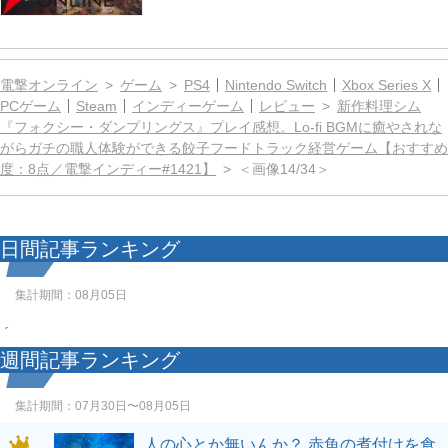
電撃オンライン
ゲーム
PS4
Nintendo Switch
Xbox Series X
PCゲーム
Steam
インディーゲーム
レビュー
新作料理シム
『フォクシー・ダンプリングス』プレイ感想。Lo-fi BGMに癒やされな
がらガチの職人体験ができる餃子フードトラック経営ゲーム【おすすめ
度：8点／電撃インディー#1421】
＜画像14/34＞
日間記事ランキング
集計期間：
08月05日
週間記事ランキング
集計期間：
07月30日〜08月05日
人の心とか無いんか？ 赤魚の煮付けを食