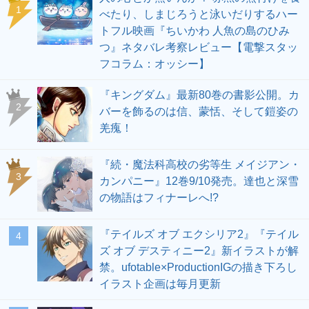
1
べたり、しまじろうと泳いだりするハー
トフル映画『ちいかわ 人魚の島のひみ
つ』ネタバレ考察レビュー【電撃スタッ
フコラム：オッシー】
『キングダム』最新80巻の書影公開。カ
2
バーを飾るのは信、蒙恬、そして鎧姿の
羌瘣！
『続・魔法科高校の劣等生 メイジアン・
3
カンパニー』12巻9/10発売。達也と深雪
の物語はフィナーレへ!?
『テイルズ オブ エクシリア2』『テイル
4
ズ オブ デスティニー2』新イラストが解
禁。ufotable×ProductionIGの描き下ろし
イラスト企画は毎月更新