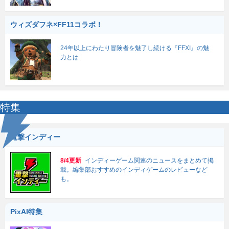
ウィズダフネ×FF11コラボ！
24年以上にわたり冒険者を魅了し続ける『FFXI』の魅
力とは
特集
電撃インディー
8/4更新
インディーゲーム関連のニュースをまとめて掲
載。編集部おすすめのインディゲームのレビューなど
も。
PixAI特集