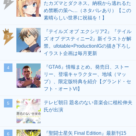
2
たカズマとダクネス。納税から逃れるた
め禁断の策へ…（ネタバレあり）【この
素晴らしい世界に祝福を！】
『テイルズ オブ エクシリア2』『テイル
3
ズ オブ デスティニー2』新イラストが解
禁。ufotable×ProductionIGの描き下ろし
イラスト企画は毎月更新
『GTA6』情報まとめ。発売日、ストー
4
リー、登場キャラクター、地域（マッ
プ）、限定版特典を紹介【グランド・セ
フト・オートVI】
テレビ朝日 題名のない音楽会に植松伸夫
5
氏が出演
『聖闘士星矢 Final Edition』最新刊15
6