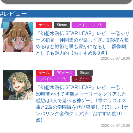
#レビュー
ゲーム
Steam
モバイル・アプリ
『幻想水滸伝 STAR LEAP』レビュー②シリ
ーズ初見：仲間集めが楽しすぎ。108星を集
めるほど戦術も里も豊かになるし、群像劇
としても魅力的【おすすめ度9点】
2026-08-07 19:00
ゲーム
PCゲーム
Steam
モバイル・アプリ
レビュー
『幻想水滸伝 STAR LEAP』レビュー①：
50時間かけて初期ストーリーをクリアした
感想は1人で遊べる神ゲー。1章のラスボス
曲と2章の学園編をぜひ堪能してほしい【ナ
ンバリング全作クリア済：おすすめ度10
点】
2026-08-07 18:00