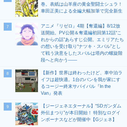
巻。表紙は山羊座の黄金聖闘士シュラ！
車田正美による全編大幅加筆で完全新生
アニメ『リゼロ』4期【奪還編】8/12放
7
送開始。PV公開＆奪還編初回第12話“こ
れからの話”あらすじ公開。エミリアたち
の想いを受け取り“ナツキ・スバル”とし
て戦う決意をしたスバルは塔内の螺旋階
段へと向かう――
【新作】世界は終わったけど、車中泊ラ
8
イフは超快適。1台のバンを我が家にす
るコージー終末サバイバル『In the
Van』発表
【ジージェネエターナル】“SDガンダム
9
外伝まつり”が本日開始！ 特別なログイ
ンボーナスなどが開催中【Gジェネ】