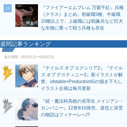
『ファイアーエムブレム 万紫千紅』兵種
10
（クラス）まとめ。初級職5種、中級職
10種以上で、上級職には戦象兵など巨大
な生物に乗って戦う兵種も存在
週間記事ランキング
集計期間：
08月01日〜08月07日
『テイルズ オブ エクシリア2』『テイル
1
ズ オブ デスティニー2』新イラストが解
禁。ufotable×ProductionIGの描き下ろし
イラスト企画は毎月更新
『続・魔法科高校の劣等生 メイジアン・
2
カンパニー』12巻9/10発売。達也と深雪
の物語はフィナーレへ!?