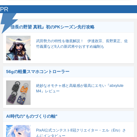
PR
『信長の野望 真戦』初のPKシーズン先行攻略
武田勢力の特性を徹底解説！ 伊達政宗、長野業正、佐
竹義重など8人の新武将やおすすめ編制も
56gの軽量スマホコントローラー
絶妙なオモチャ感と高級感が最高にエモい『abxylute
M4』レビュー
AI時代の"ものづくりの軸"
PixAI公式コンテスト8冠クリエイター・エル（Eru）さ
んにインタビュー