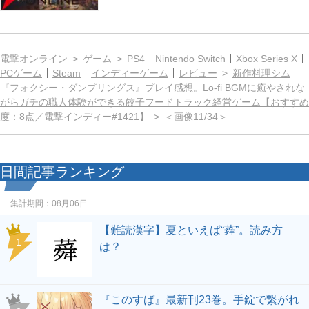
電撃オンライン
ゲーム
PS4
Nintendo Switch
Xbox Series X
PCゲーム
Steam
インディーゲーム
レビュー
新作料理シム
『フォクシー・ダンプリングス』プレイ感想。Lo-fi BGMに癒やされな
がらガチの職人体験ができる餃子フードトラック経営ゲーム【おすすめ
度：8点／電撃インディー#1421】
＜画像11/34＞
日間記事ランキング
集計期間：
08月06日
【難読漢字】夏といえば“蕣”。読み方
1
は？
『このすば』最新刊23巻。手錠で繋がれ