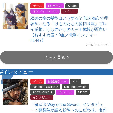
ゲーム
PCゲーム
Steam
インディーゲーム
レビュー
双頭の龍の髪型はどうする？ 獣人都市で理
容師になる『けものたちの髪切り屋』プレ
イ感想。けものたちのカット体験が面白い
【おすすめ度：9点／電撃インディー
#1447】
2026-08-07 02:00
もっと見る
#インタビュー
ゲーム
家庭用ゲーム
PS5
Nintendo Switch 2
Nintendo Switch
Xbox Series X
PCゲーム
Steam
インタビュー
『鬼武者 Way of the Sword』インタビュ
ー：開発陣が語る殺陣へのこだわり。名作