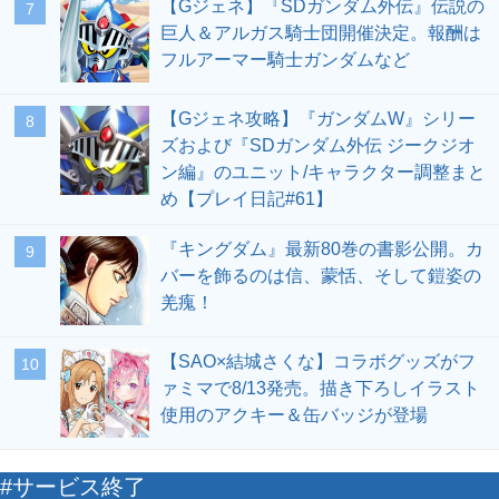
【Gジェネ】『SDガンダム外伝』伝説の
7
巨人＆アルガス騎士団開催決定。報酬は
フルアーマー騎士ガンダムなど
【Gジェネ攻略】『ガンダムW』シリー
8
ズおよび『SDガンダム外伝 ジークジオ
ン編』のユニット/キャラクター調整まと
め【プレイ日記#61】
『キングダム』最新80巻の書影公開。カ
9
バーを飾るのは信、蒙恬、そして鎧姿の
羌瘣！
【SAO×結城さくな】コラボグッズがフ
10
ァミマで8/13発売。描き下ろしイラスト
使用のアクキー＆缶バッジが登場
#サービス終了