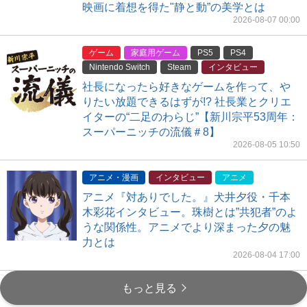
映画に着想を得た"静と動”の美学とは
2026-08-07 00:00
ゲーム
家庭用ゲーム
PS5
PS4
Nintendo Switch
Steam
インタビュー
社長になったら好きなゲームを作って、や
りたい放題できるはずが!? 社長業とクリエ
イターの“二足のわらじ”【新川宗平53周年：
スーパーニッチの流儀＃8】
2026-08-05 10:50
アニメ・漫画
インタビュー
アニメ
アニメ『対ありでした。』犬井夕役・千本
木彩花インタビュー。珠樹とは”共犯者”のよ
うな関係性。アニメでより深まった夕の魅
力とは
2026-08-04 17:00
もっと見る