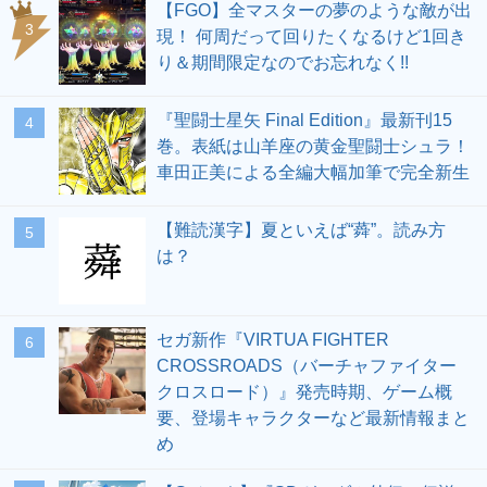
【FGO】全マスターの夢のような敵が出
3
現！ 何周だって回りたくなるけど1回き
り＆期間限定なのでお忘れなく!!
『聖闘士星矢 Final Edition』最新刊15
4
巻。表紙は山羊座の黄金聖闘士シュラ！
車田正美による全編大幅加筆で完全新生
【難読漢字】夏といえば“蕣”。読み方
5
は？
セガ新作『VIRTUA FIGHTER
6
CROSSROADS（バーチャファイター
クロスロード）』発売時期、ゲーム概
要、登場キャラクターなど最新情報まと
め