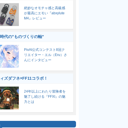
絶妙なオモチャ感と高級感
が最高にエモい『abxylute
M4』レビュー
I時代の"ものづくりの軸"
PixAI公式コンテスト8冠ク
リエイター・エル（Eru）さ
んにインタビュー
ィズダフネ×FF11コラボ！
24年以上にわたり冒険者を
魅了し続ける『FFXI』の魅
力とは
集