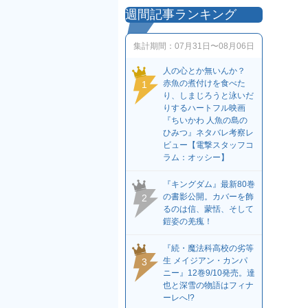
週間記事ランキング
集計期間：
07月31日〜08月06日
人の心とか無いんか？
赤魚の煮付けを食べた
1
り、しまじろうと泳いだ
りするハートフル映画
『ちいかわ 人魚の島の
ひみつ』ネタバレ考察レ
ビュー【電撃スタッフコ
ラム：オッシー】
『キングダム』最新80巻
の書影公開。カバーを飾
2
るのは信、蒙恬、そして
鎧姿の羌瘣！
『続・魔法科高校の劣等
生 メイジアン・カンパ
3
ニー』12巻9/10発売。達
也と深雪の物語はフィナ
ーレへ!?