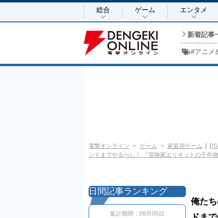
総合
ゲーム
エンタメ
新着記事
#
アニメ
電撃オンライン
ゲーム
家庭用ゲーム
PS
ンドまでやるべし！ 『冒険家エリオットの千年
日間記事ランキング
俺たち
集計期間：
08月05日
ドまで