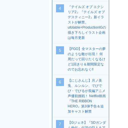
『テイルズ オブ エクシ
4
リア2』『テイルズ オブ
デスティニー2』新イラ
ストが解禁。
ufotable×ProductionIGの
描き下ろしイラスト企画
は毎月更新
【FGO】全マスターの夢
5
のような敵が出現！ 何
周だって回りたくなるけ
ど1回きり＆期間限定な
のでお忘れなく!!
【にじさんじ】月ノ美
6
兎、ルンルン、でびで
び・でびるが長編アニメ
声優初挑戦！ Netflix映画
『THE RIBBON
HERO』第3弾予告＆追
加キャスト解禁
【Gジェネ】『SDガンダ
7
ム外伝』伝説の巨人＆ア