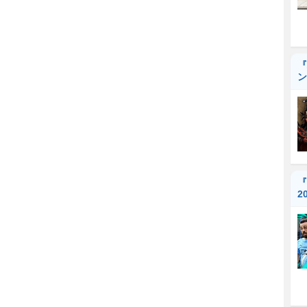
『
ン
『
2