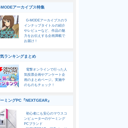
-MODEアーカイブス特集
G-MODEアーカイブスのラ
インナップタイトルの紹介
やレビューなど、作品の魅
力をお伝えする企画満載で
お届け！
気ランキングまとめ
電撃オンラインで行った人
気投票企画やアンケート企
画のまとめページ。実施中
のものもチェック！
ーミングPC『NEXTGEAR』
初心者にも安心のマウスコ
ンピューターのゲーミング
PCブランド