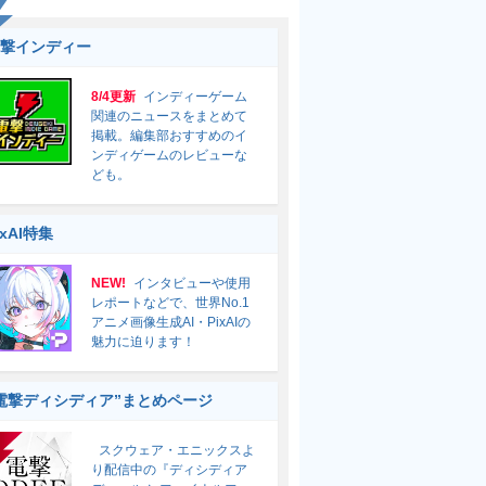
撃インディー
8/4更新
インディーゲーム
関連のニュースをまとめて
掲載。編集部おすすめのイ
ンディゲームのレビューな
ども。
ixAI特集
NEW!
インタビューや使用
レポートなどで、世界No.1
アニメ画像生成AI・PixAIの
魅力に迫ります！
電撃ディシディア”まとめページ
スクウェア・エニックスよ
り配信中の『ディシディア