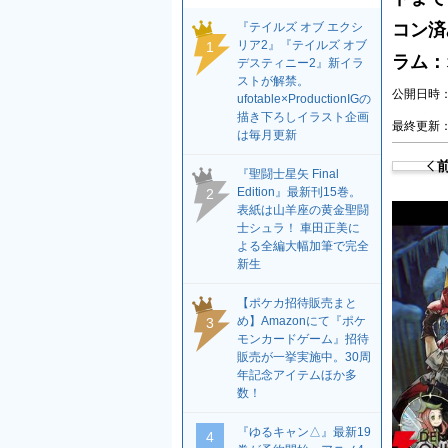
『テイルズ オブ エクシ
コン済
リア2』『テイルズ オブ
1
ラム：
デスティニー2』新イラ
ストが解禁。
公開日時：2
ufotable×ProductionIGの
描き下ろしイラスト企画
最終更新：2
は毎月更新
『聖闘士星矢 Final
Edition』最新刊15巻。
2
表紙は山羊座の黄金聖闘
士シュラ！ 車田正美に
よる全編大幅加筆で完全
新生
【ポケカ招待販売まと
め】Amazonにて『ポケ
3
モンカードゲーム』招待
販売が一挙実施中。30周
年記念アイテムほか多
数！
『ゆるキャン△』最新19
4