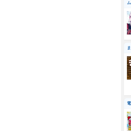
ム
ま
電