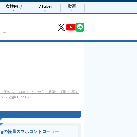
女性向け
VTuber
動画
ュー
ちの戦いはこれからだ～からの怒涛の展開！ 真エ
＜画像16/23＞
6gの軽量スマホコントローラー