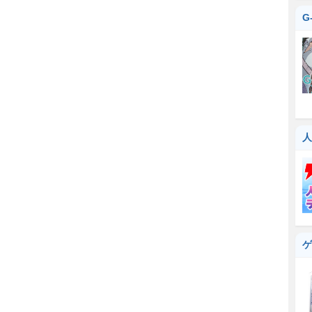
G
人
ゲ