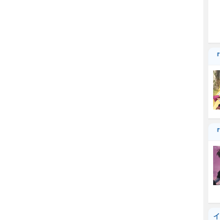
『
『
イ