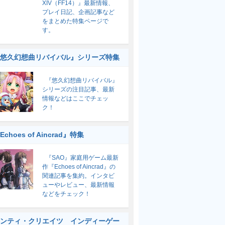
XIV（FF14）』最新情報、
プレイ日記、企画記事など
をまとめた特集ページで
す。
悠久幻想曲リバイバル』シリーズ特集
『悠久幻想曲リバイバル』
シリーズの注目記事、最新
情報などはここでチェッ
ク！
Echoes of Aincrad』特集
『SAO』家庭用ゲーム最新
作『Echoes of Aincrad』の
関連記事を集約。インタビ
ューやレビュー、最新情報
などをチェック！
ンティ・クリエイツ インディーゲー