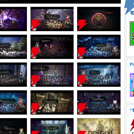
電
P
“