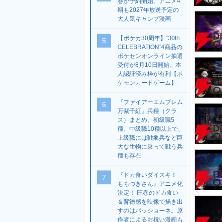
巻が予約開始。アニメ4
期も2027年放送予定の
大人気キャンプ漫画
【ポケカ30周年】“30th
5
CELEBRATION”4商品の
ポケセンオンライン抽選
受付が8月10日開始。本
人認証済み枠が有利【ポ
ケモンカードゲーム】
『ファイアーエムブレム
6
万紫千紅』兵種（クラ
ス）まとめ。初級職5
種、中級職10種以上で、
上級職には戦象兵など巨
大な生物に乗って戦う兵
種も存在
『ドカ食いダイスキ！
7
もちづきさん』アニメ化
決定！ 圧巻のドカ食い
＆背徳感を映像で描き出
すのはパッショーネ。原
作者によるお祝い漫画も