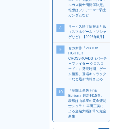
ルガス騎士団開催決定。
報酬はフルアーマー騎士
ガンダムなど
サービス終了情報まとめ
8
（スマホゲーム・ソシャ
ゲなど）【2026年8月】
セガ新作『VIRTUA
9
FIGHTER
CROSSROADS（バーチ
ャファイター クロスロ
ード）』発売時期、ゲー
ム概要、登場キャラクタ
ーなど最新情報まとめ
『聖闘士星矢 Final
10
Edition』最新刊15巻。
表紙は山羊座の黄金聖闘
士シュラ！ 車田正美に
よる全編大幅加筆で完全
新生