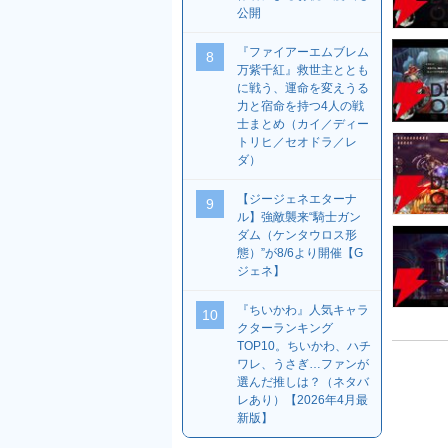
公開
『ファイアーエムブレム
8
万紫千紅』救世主ととも
に戦う、運命を変えうる
力と宿命を持つ4人の戦
士まとめ（カイ／ディー
トリヒ／セオドラ／レ
ダ）
【ジージェネエターナ
9
ル】強敵襲来“騎士ガン
ダム（ケンタウロス形
態）”が8/6より開催【G
ジェネ】
『ちいかわ』人気キャラ
10
クターランキング
TOP10。ちいかわ、ハチ
ワレ、うさぎ…ファンが
選んだ推しは？（ネタバ
レあり）【2026年4月最
新版】