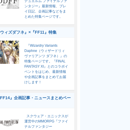
デュエルム ファイナルファ
ンタジー』最新情報、プレ
イ日記、企画記事などをま
とめた特集ページです。
ウィズダフネ』×『FF11』特集
『Wizardry Variants
Daphne（ウィザードリィ
ヴァリアンツ ダフネ）』の
特集ページです。『FINAL
FANTASY XI』とのコラボイ
ベントをはじめ、最新情報
や企画記事をまとめてお届
けします！
FF14』企画記事・ニュースまとめペー
スクウェア・エニックスが
運営中のMMORPG『ファイ
ナルファンタジー