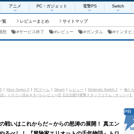
アニメ
PC・ガジェット
電撃PS
Switch
一覧
レビューまとめ
サイトマップ
感想
#
サービス終了
#
レビュー
#
ガンダム
#
インタビ
5
Xbox Series X
PCゲーム
Steam
レビュー
Nintendo Switch 2
俺た
物語』トロコン済みネタバレレビュー②【ほぼ週刊電撃スタッフコラム：オッシー】
PR
の戦いはこれからだ～からの怒涛の展開！ 真エン
5
やるべし！ 『冒険家エリオットの千年物語』トロ