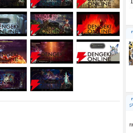
『
『
ジ