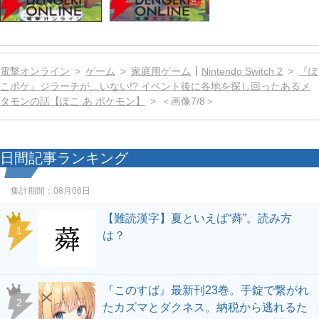
電撃オンライン
ゲーム
家庭用ゲーム
Nintendo Switch 2
『ぽ
こポケ』ジラーチが…いない!? イベント後に各地を探し回ったあるメ
タモンの話【ぽこ あ ポケモン】
＜画像7/8＞
日間記事ランキング
集計期間：
08月06日
【難読漢字】夏といえば“蕣”。読み方
1
は？
『このすば』最新刊23巻。手錠で繋がれ
2
たカズマとダクネス。納税から逃れるた