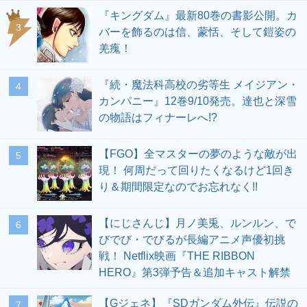
『キングダム』最新80巻の書影公開。カ
3
バーを飾るのは信、蒙恬、そして鎧姿の
羌瘣！
『続・魔法科高校の劣等生 メイジアン・
4
カンパニー』12巻9/10発売。達也と深雪
の物語はフィナーレへ!?
【FGO】全マスターの夢のような敵が出
5
現！ 何周だって回りたくなるけど1回き
り＆期間限定なのでお忘れなく!!
【にじさんじ】月ノ美兎、ルンルン、で
6
びでび・でびるが長編アニメ声優初挑
戦！ Netflix映画『THE RIBBON
HERO』第3弾予告＆追加キャスト解禁
【Gジェネ】『SDガンダム外伝』伝説の
7