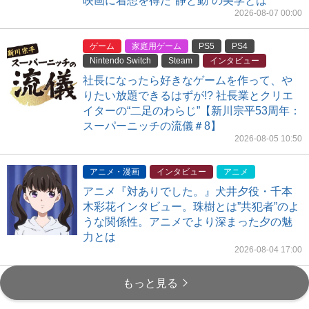
映画に着想を得た"静と動”の美学とは
2026-08-07 00:00
ゲーム
家庭用ゲーム
PS5
PS4
Nintendo Switch
Steam
インタビュー
社長になったら好きなゲームを作って、や
りたい放題できるはずが!? 社長業とクリエ
イターの“二足のわらじ”【新川宗平53周年：
スーパーニッチの流儀＃8】
2026-08-05 10:50
アニメ・漫画
インタビュー
アニメ
アニメ『対ありでした。』犬井夕役・千本
木彩花インタビュー。珠樹とは”共犯者”のよ
うな関係性。アニメでより深まった夕の魅
力とは
2026-08-04 17:00
もっと見る