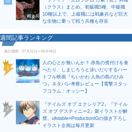
10
（クラス）まとめ。初級職5種、中級職
10種以上で、上級職には戦象兵など巨大
な生物に乗って戦う兵種も存在
週間記事ランキング
集計期間：
07月31日〜08月06日
人の心とか無いんか？ 赤魚の煮付けを食
1
べたり、しまじろうと泳いだりするハー
トフル映画『ちいかわ 人魚の島のひみ
つ』ネタバレ考察レビュー【電撃スタッ
フコラム：オッシー】
『テイルズ オブ エクシリア2』『テイル
2
ズ オブ デスティニー2』新イラストが解
禁。ufotable×ProductionIGの描き下ろし
イラスト企画は毎月更新