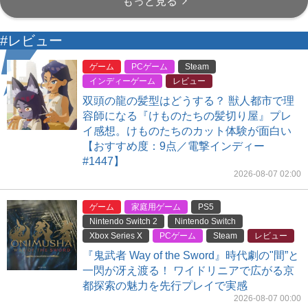
もっと見る
#レビュー
ゲーム
PCゲーム
Steam
インディーゲーム
レビュー
双頭の龍の髪型はどうする？ 獣人都市で理
容師になる『けものたちの髪切り屋』プレ
イ感想。けものたちのカット体験が面白い
【おすすめ度：9点／電撃インディー
#1447】
2026-08-07 02:00
ゲーム
家庭用ゲーム
PS5
Nintendo Switch 2
Nintendo Switch
Xbox Series X
PCゲーム
Steam
レビュー
『鬼武者 Way of the Sword』時代劇の"間”と
一閃が冴え渡る！ ワイドリニアで広がる京
都探索の魅力を先行プレイで実感
2026-08-07 00:00