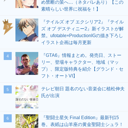
め禁断の策へ…（ネタバレあり）【この
素晴らしい世界に祝福を！】
『テイルズ オブ エクシリア2』『テイル
3
ズ オブ デスティニー2』新イラストが解
禁。ufotable×ProductionIGの描き下ろし
イラスト企画は毎月更新
『GTA6』情報まとめ。発売日、ストー
4
リー、登場キャラクター、地域（マッ
プ）、限定版特典を紹介【グランド・セ
フト・オートVI】
テレビ朝日 題名のない音楽会に植松伸夫
5
氏が出演
『聖闘士星矢 Final Edition』最新刊15
6
巻。表紙は山羊座の黄金聖闘士シュラ！