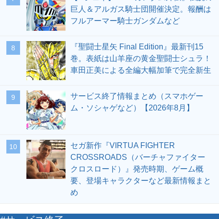
巨人＆アルガス騎士団開催決定。報酬は
フルアーマー騎士ガンダムなど
『聖闘士星矢 Final Edition』最新刊15
8
巻。表紙は山羊座の黄金聖闘士シュラ！
車田正美による全編大幅加筆で完全新生
サービス終了情報まとめ（スマホゲー
9
ム・ソシャゲなど）【2026年8月】
セガ新作『VIRTUA FIGHTER
10
CROSSROADS（バーチャファイター
クロスロード）』発売時期、ゲーム概
要、登場キャラクターなど最新情報まと
め