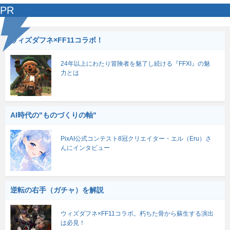
PR
ウィズダフネ×FF11コラボ！
24年以上にわたり冒険者を魅了し続ける『FFXI』の魅
力とは
AI時代の"ものづくりの軸"
PixAI公式コンテスト8冠クリエイター・エル（Eru）さ
んにインタビュー
逆転の右手（ガチャ）を解説
ウィズダフネ×FF11コラボ。朽ちた骨から蘇生する演出
は必見！