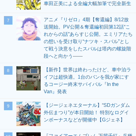
車田正美による全編大幅加筆で完全新生
アニメ『リゼロ』4期【奪還編】8/12放
7
送開始。PV公開＆奪還編初回第12話“こ
れからの話”あらすじ公開。エミリアたち
の想いを受け取り“ナツキ・スバル”とし
て戦う決意をしたスバルは塔内の螺旋階
段へと向かう――
【新作】世界は終わったけど、車中泊ラ
8
イフは超快適。1台のバンを我が家にす
るコージー終末サバイバル『In the
Van』発表
【ジージェネエターナル】“SDガンダム
9
外伝まつり”が本日開始！ 特別なログイ
ンボーナスなどが開催中【Gジェネ】
『ファイアーエムブレム 万紫千紅』兵種