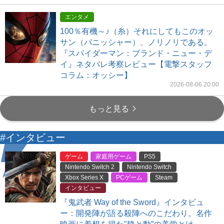
エンタメ
100％有機～♪（糸）それにしてもこのオッ
サン（パニッシャー）、ノリノリである。
『スパイダーマン：ブランド・ニュー・デ
イ』ネタバレ考察レビュー【電撃スタッフ
コラム：オッシー】
2026-08-06 20:00
もっと見る
#インタビュー
ゲーム
家庭用ゲーム
PS5
Nintendo Switch 2
Nintendo Switch
Xbox Series X
PCゲーム
Steam
インタビュー
『鬼武者 Way of the Sword』インタビュ
ー：開発陣が語る殺陣へのこだわり。名作