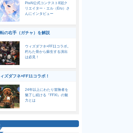
PixAI公式コンテスト8冠ク
リエイター・エル（Eru）さ
んにインタビュー
転の右手（ガチャ）を解説
ウィズダフネ×FF11コラボ。
朽ちた骨から蘇生する演出
は必見！
ィズダフネ×FF11コラボ！
24年以上にわたり冒険者を
魅了し続ける『FFXI』の魅
力とは
集