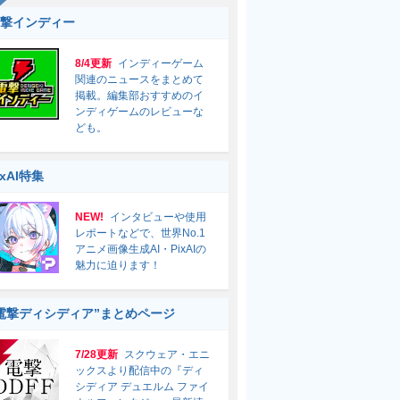
撃インディー
8/4更新
インディーゲーム
関連のニュースをまとめて
掲載。編集部おすすめのイ
ンディゲームのレビューな
ども。
ixAI特集
NEW!
インタビューや使用
レポートなどで、世界No.1
アニメ画像生成AI・PixAIの
魅力に迫ります！
電撃ディシディア”まとめページ
7/28更新
スクウェア・エニ
ックスより配信中の『ディ
シディア デュエルム ファイ