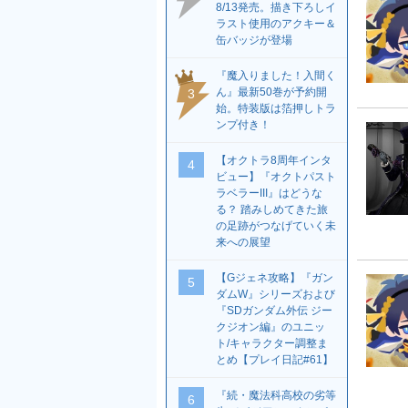
8/13発売。描き下ろしイ
ラスト使用のアクキー＆
缶バッジが登場
『魔入りました！入間く
ん』最新50巻が予約開
3
始。特装版は箔押しトラ
ンプ付き！
【オクトラ8周年インタ
4
ビュー】『オクトパスト
ラベラーIII』はどうな
る？ 踏みしめてきた旅
の足跡がつなげていく未
来への展望
【Gジェネ攻略】『ガン
5
ダムW』シリーズおよび
『SDガンダム外伝 ジー
クジオン編』のユニッ
ト/キャラクター調整ま
とめ【プレイ日記#61】
『続・魔法科高校の劣等
6