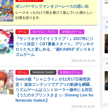
ボンバーマンファンタジーレースの思い出
レースそっちのけで罠を避けて遊んでいた懐かしい
記憶を語ります。
『
ン
ゲーム
モバイル・アプリ
女性向けゲーム
『サンリオカワイイミライブ！』2027年にリ
リース決定！ CBT募集スタート。プリンやク
ロミたちと楽しめる、“超KAWAII”ダンス＆リ
ズムゲーム
2026-06-29 12:29
『
ゲーム
Nintendo Switch
女性向けゲーム
Switch版『シャニライ』が12月17日発売決
定！ 追加コンテンツでアプリの軌跡を網羅、
リズムゲームはコントローラー操作にも対応
【うたの☆プリンスさまっ♪ Shining Live for
Nintendo Switch】
2026-06-24 16:40