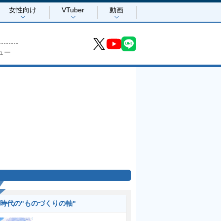
女性向け
VTuber
動画
ュー
I時代の"ものづくりの軸"