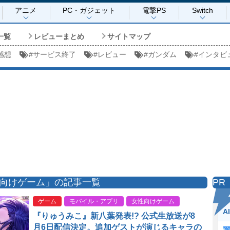
アニメ
PC・ガジェット
電撃PS
Switch
一覧
レビューまとめ
サイトマップ
感想
#
サービス終了
#
レビュー
#
ガンダム
#
インタビ
向けゲーム」の記事一覧
PR
ゲーム
モバイル・アプリ
女性向けゲーム
A
『りゅうみこ』新八葉発表!? 公式生放送が8
月6日配信決定。追加ゲストが演じるキャラの