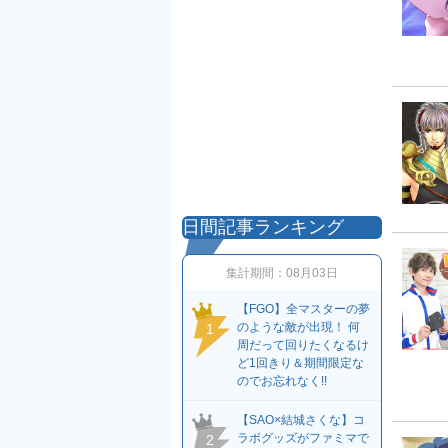
日間記事ランキング
集計期間：
08月03日
【FGO】全マスターの夢
のような敵が出現！ 何
1
周だって回りたくなるけ
ど1回きり＆期間限定な
のでお忘れなく!!
【SAO×結城さくな】コ
ラボグッズがファミマで
2