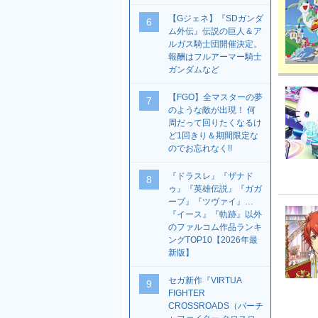
【Gジェネ】『SDガンダ
6
ム外伝』伝説の巨人＆ア
ルガス騎士団開催決定。
報酬はフルアーマー騎士
ガンダムなど
【FGO】全マスターの夢
7
のような敵が出現！ 何
周だって回りたくなるけ
ど1回きり＆期間限定な
のでお忘れなく!!
『ドラスレ』『ザナド
8
ゥ』『英雄伝説』『ガガ
ーブ』『ツヴァイ』…
『イース』『軌跡』以外
のファルコム作品ランキ
ングTOP10【2026年最
新版】
セガ新作『VIRTUA
9
FIGHTER
CROSSROADS（バーチ