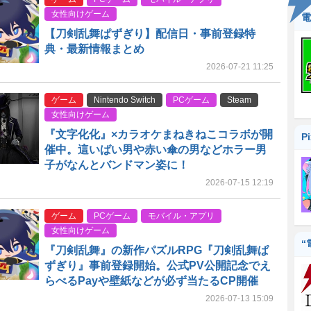
女性向けゲーム
電
【刀剣乱舞ぱずぎり】配信日・事前登録特
典・最新情報まとめ
2026-07-21 11:25
ゲーム
Nintendo Switch
PCゲーム
Steam
女性向けゲーム
『文字化化』×カラオケまねきねこコラボが開
P
催中。這いばい男や赤い傘の男などホラー男
子がなんとバンドマン姿に！
2026-07-15 12:19
ゲーム
PCゲーム
モバイル・アプリ
女性向けゲーム
“
『刀剣乱舞』の新作パズルRPG『刀剣乱舞ぱ
ずぎり』事前登録開始。公式PV公開記念でえ
らべるPayや壁紙などが必ず当たるCP開催
2026-07-13 15:09