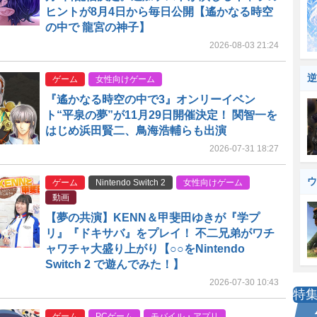
ヒントが8月4日から毎日公開【遙かなる時空
の中で 龍宮の神子】
2026-08-03 21:24
逆
ゲーム
女性向けゲーム
『遙かなる時空の中で3』オンリーイベン
ト“平泉の夢”が11月29日開催決定！ 関智一を
はじめ浜田賢二、鳥海浩輔らも出演
2026-07-31 18:27
ウ
ゲーム
Nintendo Switch 2
女性向けゲーム
動画
【夢の共演】KENN＆甲斐田ゆきが『学プ
リ』『ドキサバ』をプレイ！ 不二兄弟がワチ
ャワチャ大盛り上がり【○○をNintendo
Switch 2 で遊んでみた！】
2026-07-30 10:43
特
ゲーム
PCゲーム
モバイル・アプリ