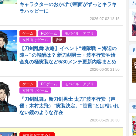
ム
キャラクターのおかげで画面がずっとキラキ
ラハッピーに
2026-07-02 18:15
ゲーム
PCゲーム
モバイル・アプリ
女性向けゲーム
攻略
【刀剣乱舞 攻略】イベント“連隊戦 ～海辺の
ま
陣～”の報酬は？ 新刀剣男士・波平行安や治
金丸の極実装など6/30メンテ更新内容まとめ
2026-06-30 21:50
ゲーム
PCゲーム
モバイル・アプリ
女性向けゲーム
『刀剣乱舞』新刀剣男士 太刀“波平行安（声
優：木村太飛）”実装決定。“笹貫”とは相いれ
電
ない鏡のような存在
2026-06-29 18:30
編集部おすすめ！