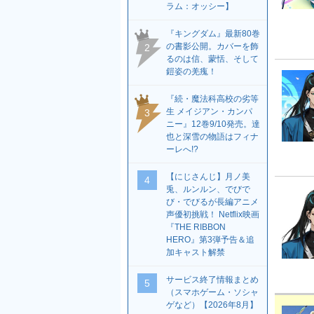
ラム：オッシー】
『キングダム』最新80巻
の書影公開。カバーを飾
2
るのは信、蒙恬、そして
鎧姿の羌瘣！
『続・魔法科高校の劣等
生 メイジアン・カンパ
3
ニー』12巻9/10発売。達
也と深雪の物語はフィナ
ーレへ!?
【にじさんじ】月ノ美
4
兎、ルンルン、でびで
び・でびるが長編アニメ
声優初挑戦！ Netflix映画
『THE RIBBON
HERO』第3弾予告＆追
加キャスト解禁
サービス終了情報まとめ
5
（スマホゲーム・ソシャ
ゲなど）【2026年8月】