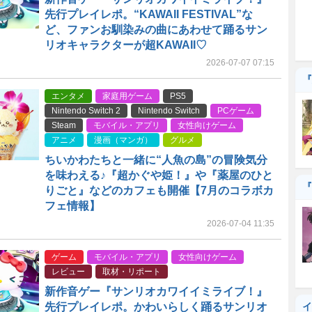
先行プレイレポ。“KAWAII FESTIVAL”な
ど、ファンお馴染みの曲にあわせて踊るサン
リオキャラクターが超KAWAII♡
2026-07-07 07:15
『
エンタメ
家庭用ゲーム
PS5
Nintendo Switch 2
Nintendo Switch
PCゲーム
Steam
モバイル・アプリ
女性向けゲーム
アニメ
漫画（マンガ）
グルメ
ちいかわたちと一緒に“人魚の島”の冒険気分
を味わえる♪『超かぐや姫！』や『薬屋のひと
『
りごと』などのカフェも開催【7月のコラボカ
フェ情報】
2026-07-04 11:35
ゲーム
モバイル・アプリ
女性向けゲーム
レビュー
取材・リポート
新作音ゲー『サンリオカワイイミライブ！』
先行プレイレポ。かわいらしく踊るサンリオ
イ