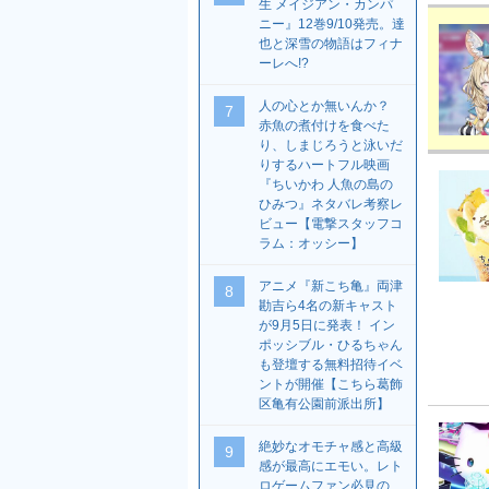
生 メイジアン・カンパ
ニー』12巻9/10発売。達
也と深雪の物語はフィナ
ーレへ!?
人の心とか無いんか？
7
赤魚の煮付けを食べた
り、しまじろうと泳いだ
りするハートフル映画
『ちいかわ 人魚の島の
ひみつ』ネタバレ考察レ
ビュー【電撃スタッフコ
ラム：オッシー】
アニメ『新こち亀』両津
8
勘吉ら4名の新キャスト
が9月5日に発表！ イン
ポッシブル・ひるちゃん
も登壇する無料招待イベ
ントが開催【こちら葛飾
区亀有公園前派出所】
絶妙なオモチャ感と高級
9
感が最高にエモい。レト
ロゲームファン必見の