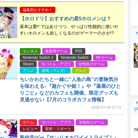
編集部おすすめ！
【ホロドリ】おすすめの星5ホロメンは？
基本は愛!! ではありつつ、やっぱり性能的に使いや
すいホロメンも欲しくなるのがゲーマーのさが!?
『
エンタメ
家庭用ゲーム
PS5
Nintendo Switch 2
Nintendo Switch
PCゲーム
Steam
モバイル・アプリ
女性向けゲーム
アニメ
漫画（マンガ）
グルメ
ちいかわたちと一緒に“人魚の島”の冒険気分
を味わえる♪『超かぐや姫！』や『薬屋のひと
りごと』などのカフェも開催。限定グッズも
見逃せない【7月のコラボカフェ情報】
『
2026-07-09 07:15
ジ
ゲーム
モバイル・アプリ
女性向けゲーム
レビュー
取材・リポート
新作音ゲー『サンリオカワイイミライブ！』