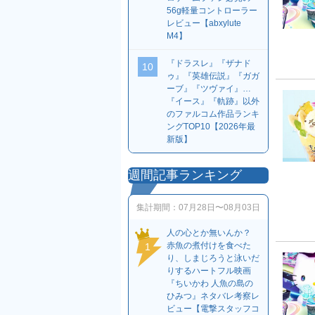
56g軽量コントローラー
レビュー【abxylute
M4】
『ドラスレ』『ザナド
10
ゥ』『英雄伝説』『ガガ
ーブ』『ツヴァイ』…
『イース』『軌跡』以外
のファルコム作品ランキ
ングTOP10【2026年最
新版】
週間記事ランキング
集計期間：
07月28日〜08月03日
人の心とか無いんか？
赤魚の煮付けを食べた
1
り、しまじろうと泳いだ
りするハートフル映画
『ちいかわ 人魚の島の
ひみつ』ネタバレ考察レ
ビュー【電撃スタッフコ