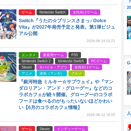
『
2
ゲーム
Nintendo Switch
女性向けゲーム
Switch『うたの☆プリンスさまっ♪ Dolce
Vita』が2027年発売予定と発表。第1弾ビジュ
アル公開
2026-06-24 01:21
エンタメ
家庭用ゲーム
PS5
Nintendo Switch 2
Nintendo Switch
PCゲーム
G
Steam
モバイル・アプリ
女性向けゲーム
アニメ
漫画（マンガ）
グルメ
『銀河特急 ミルキー☆サブウェイ』や『マン
ダロリアン・アンド・グローグー』などのコ
ラボカフェが続々開催。グローグーのコラボ
フードは食べるのがもったいないほどかわい
い【6月のコラボカフェ情報】
人
2026-06-12 16:55
ゲーム
Steam
インディーゲーム