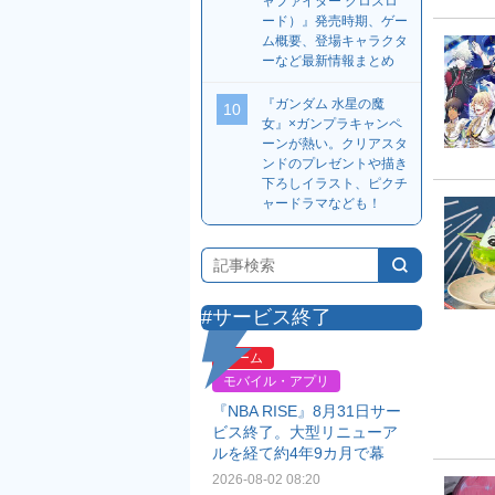
ャファイター クロスロ
ード）』発売時期、ゲー
ム概要、登場キャラクタ
ーなど最新情報まとめ
『ガンダム 水星の魔
10
女』×ガンプラキャンペ
ーンが熱い。クリアスタ
ンドのプレゼントや描き
下ろしイラスト、ピクチ
ャードラマなども！
#サービス終了
ゲーム
モバイル・アプリ
『NBA RISE』8月31日サー
ビス終了。大型リニューア
ルを経て約4年9カ月で幕
2026-08-02 08:20