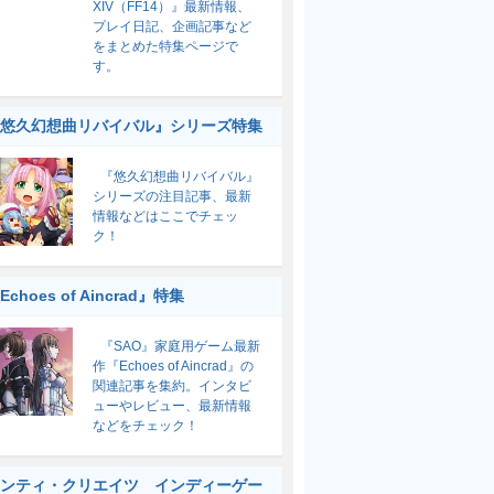
XIV（FF14）』最新情報、
プレイ日記、企画記事など
をまとめた特集ページで
す。
悠久幻想曲リバイバル』シリーズ特集
『悠久幻想曲リバイバル』
シリーズの注目記事、最新
情報などはここでチェッ
ク！
Echoes of Aincrad』特集
『SAO』家庭用ゲーム最新
作『Echoes of Aincrad』の
関連記事を集約。インタビ
ューやレビュー、最新情報
などをチェック！
ンティ・クリエイツ インディーゲー