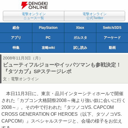
電撃オンライン
電撃オンライン
ニュース一覧
公式Twitter
総合
PlayStation
Xbox
Switch/3DS
アプリ
PC
ガルスタ
アーケード
特集
攻略wiki
試し読み
動画
2008年11月3日（月）
ビューティフルジョーやイッパツマンも参戦決定！
『タツカプ』SPステージレポ
文：
電撃オンライン
本日11月3日に、東京・品川インターシティホールで開催
された「カプコン大格闘祭2008～俺より強い奴に会いに行く
2008～」。その中で行われた『タツノコVS. CAPCOM
CROSS GENERATION OF HEROES（以下、タツノコVS.
CAPCOM）』スペシャルステージと、会場の様子をお伝え
する。