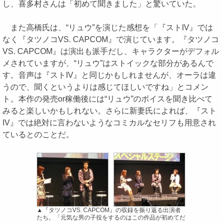
し、喜多村さんは「初めて聞きました」と驚いていた。
また高橋氏は、“リュウ”を演じた感想を「『ストIV』では
なく『タツノコVS. CAPCOM』で演じています。『タツノコ
VS. CAPCOM』は演出も派手だし、キャラクターがデフォル
メされていますが、“リュウ”はストイックな部分があるんで
す。音声は『ストIV』と同じかもしれませんが、オーラは違
うので、聞くというよりは感じてほしいですね」とコメン
ト。本作の発売or稼働後には“リュウ”のボイスを聞き比べて
みると楽しいかもしれない。さらに新妻氏によれば、『スト
IV』では絶対に言わないようなコミカルなセリフも用意され
ているとのことだ。
▲『タツノコVS. CAPCOM』の収録を振り返る出演者
たち。「元気な男の子役をするのはこの作品が初めてだ