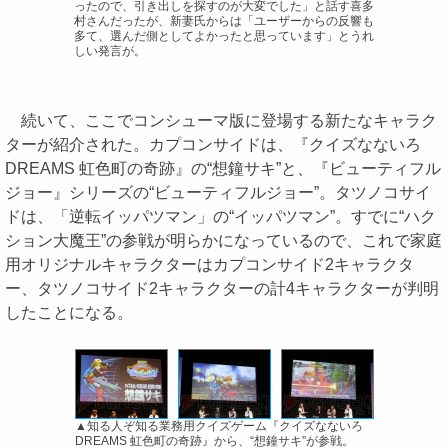
ったので、引き出しを探すのが大変でした」と話す喜多
村さんだったが、新妻氏からは「ユーザーからの反響も
多て、選んだ側としてよかったと思っています」とうれ
しい発言が。
続いて、ここでコンシューマ版に登場する新たなキャラク
ターが紹介された。カプコンサイドは、『クイズなないろ
DREAMS 虹色町の奇跡』の“想鐘サキ”と、『ビューティフル
ジョー』シリーズの“ビューティフルジョー”。タツノコサイ
ドは、「逆転イッパツマン」の“イッパツマン”。すでに“ハク
ション大魔王”の参戦が明らかになっているので、これで家庭
用オリジナルキャラクターはカプコンサイド2キャラクタ
ー、タツノコサイド2キャラクターの計4キャラクターが判明
したことになる。
▲知る人ぞ知る業務用クイズゲーム『クイズなないろ
DREAMS 虹色町の奇跡』から、“想鐘サキ”が参戦。