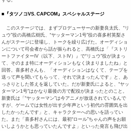
■『タツノコVS. CAPCOM』スペシャルステージ
このステージでは、まずプロデューサーの新妻良太氏、“リ
ュウ”役の高橋広樹氏、“ヤッターマン1号”役の喜多村英梨さ
んがステージに登場し、トークを繰り広げた。オーディショ
ンについて司会者から話が振られると、高橋氏は「『ストリ
ートファイターIV（以下、ストIV）』で“リュウ”役が決まっ
て、そのまま特にオーディションもなく決まりましたね」と
回答。喜多村さんも、「オーディションはなくて、テープを
送って声を聞いてもらって、それで決まったんです」と、あ
っさりとした答えを返していた。だが新妻氏によると、“ヤッ
ターマン1号”はかなり最後の方で配役が決まったとのこと。
新妻氏は「“ヤッターマン”は今アニメが放送されているんで
すが、ゲームでは女性が出す少年声という初代の雰囲気を出
したかったんです」と、キャラクターへの思いを語ってい
た。また「喜多村さんには、最初“ロール”ちゃんの声をお願
いしようかとも思っていたんですよ」といった発言も飛び出