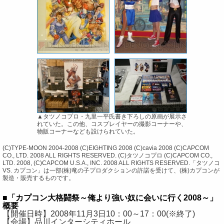
▲タツノコプロ・九里一平氏書き下ろしの原画が展示さ
れていた。この他、コスプレイヤーの撮影コーナーや、
物販コーナーなども設けられていた。
(C)TYPE-MOON 2004-2008 (C)EIGHTING 2008 (C)cavia 2008 (C)CAPCOM
CO., LTD. 2008 ALL RIGHTS RESERVED. (C)タツノコプロ (C)CAPCOM CO.,
LTD. 2008, (C)CAPCOM U.S.A., INC. 2008 ALL RIGHTS RESERVED.「タツノコ
VS. カプコン」は一部(株)竜の子プロダクションの許諾を受けて、(株)カプコンが
製造・販売するものです。
■「カプコン大格闘祭～俺より強い奴に会いに行く2008～」
概要
【開催日時】2008年11月3日10：00～17：00(※終了)
【会場】品川インターシティホール