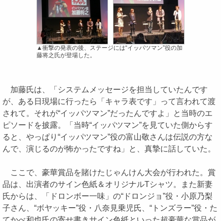
▲衝撃の発表の後、ステージには“イッパツマン”役の加
藤将之氏が登場した。
加藤氏は、「システムメッセージを担当していたんです
が、ある日現場に行ったら「キャラ表です」って言われて渡
されて。それが“イッパツマン”だったんですよ」と当時のエ
ピソードを披露。「当時“イッパツマン”を見ていた側からす
ると、やっぱり“イッパツマン”役の富山敬さんは伝説の方な
んで、演じるのが怖かったですね」と、真摯に話していた。
ここで、豪華賞品を賭けたじゃんけん大会が行われた。賞
品は、出演者のサイン色紙＆オリジナルTシャツ。また新妻
氏からは、「ドロンボー一味」の“ドロンジョ”役・小原乃梨
子さん、“ボヤッキー”役・八奈見乗児氏、“トンズラー”役・た
てかべ和也氏の寄せ書きサイン色紙といった超豪華な賞品が