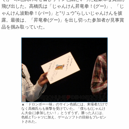
飛び出した。高橋氏は「じゃんけん昇竜拳！(グー)」、「じ
ゃんけん波動拳！(パー)」と“リュウ”らしいじゃんけんを披
露。最後は、「昇竜拳(グー)」を出し切った参加者が見事賞
品を掴み取っていた。
▲「ドロンボー一味」のサイン色紙には、来場者だけで
なく高橋氏らも衝撃を受けていた。「僕らも(じゃんけ
ん大会に)参加したい！」とうずうず。勝った人には、
色紙とTシャツに加え、ゲームソフトの目録もプレゼン
トされた。