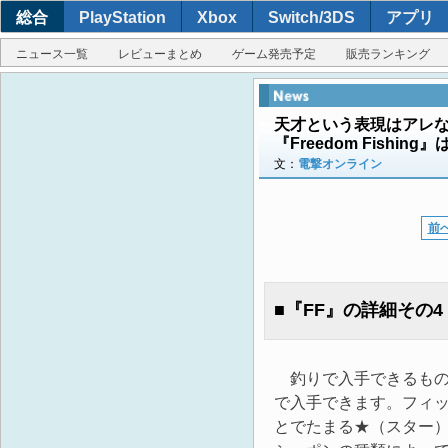
総合
PlayStation
Xbox
Switch/3DS
アプリ
ニュース一覧
レビューまとめ
ゲーム発売予定
販売ランキング
天才という表現はアレな
『Freedom Fishi
文：
電撃オンライン
前
■『FF』の詳細その
釣りで入手できるもの
で入手できます。フィ
とでたまる★（スター