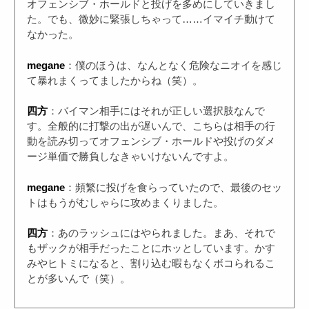
オフェンシブ・ホールドと投げを多めにしていきまし
た。でも、微妙に緊張しちゃって……イマイチ動けて
なかった。
megane
：僕のほうは、なんとなく危険なニオイを感じ
て暴れまくってましたからね（笑）。
四方
：バイマン相手にはそれが正しい選択肢なんで
す。全般的に打撃の出が遅いんで、こちらは相手の行
動を読み切ってオフェンシブ・ホールドや投げのダメ
ージ単価で勝負しなきゃいけないんですよ。
megane
：頻繁に投げを食らっていたので、最後のセッ
トはもうがむしゃらに攻めまくりました。
四方
：あのラッシュにはやられました。まあ、それで
もザックが相手だったことにホッとしています。かす
みやヒトミになると、割り込む暇もなくボコられるこ
とが多いんで（笑）。