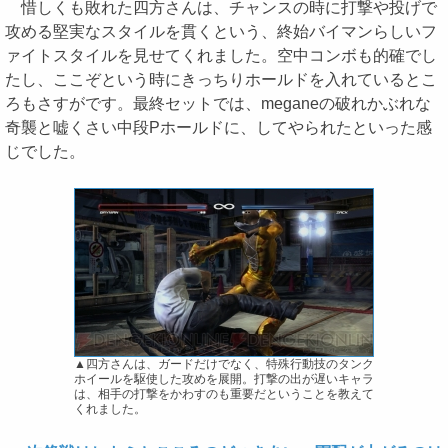
惜しくも敗れた四方さんは、チャンスの時に打撃や投げで
攻める堅実なスタイルを貫くという、終始バイマンらしいフ
ァイトスタイルを見せてくれました。空中コンボも的確でし
たし、ここぞという時にきっちりホールドを入れているとこ
ろもさすがです。最終セットでは、meganeの破れかぶれな
奇襲と嘘くさい中段Pホールドに、してやられたといった感
じでした。
▲四方さんは、ガードだけでなく、特殊行動技のタンク
ホイールを駆使した攻めを展開。打撃の出が遅いキャラ
は、相手の打撃をかわすのも重要だということを教えて
くれました。