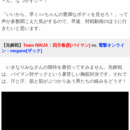
～ん、なつかすぃ～！
「いいから、早く○○ちゃんの豊満なボディを見せろ！」って
声が多数聞こえた気がするので、早速、対戦動画のほうに行
きたいと思います。
【先鋒戦】
Team NINJA：四方春彦[バイマン]
vs.
電撃オンライ
ン：megane[ザック]
いきなりみなさんの期待を裏切ってすみません。先鋒戦
は、バイマン対ザックという暑苦しい胸筋対決です。それで
は、汗と汗、肌と肌がぶつかりあう男たちの絡みをどうぞ！