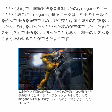
というわけで、胸筋対決を見事制したのはmeganeのザッ
クという結果に。meganeが操るザックは、相手のホールド
を読んで連係を途中で止め、派生技とは違う属性の打撃を出
したり、投げを狙ったりといった攻めが主体でした。たまに
気分（？）で連係を出し切ったこともあり、相手のリズムを
うまく狂わせることができたようです。
▲2ラウンド目の最後は、ザックの連係からの投げが見
事壁投げになり、ダメージをゴッソリ持っていって
meganeが1本取り返す。狙ったのか、運がよかっただ
けなのか……。