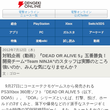
電撃オンライン
電撃オンライン
ニュース一覧
公式Twitter
総合
PlayStation
Xbox
Switch/3DS
アプリ
PC
ガルスタ
アーケード
特集
攻略wiki
試し読み
動画
2012年7月12日（木）
対戦企画（動画）『DEAD OR ALIVE 5』五番勝負！
開発チーム“Team NINJA”のスタッフは実際のところ
強いのか、みんな気になりませんか？
文：
ゴロー
9月27日にコーエーテクモゲームスから発売される
PS3/Xbox 360用ソフト『DEAD OR ALIVE 5（以下、
DOA5）』。『DOA』シリーズといえば、打撃、投げ、ホー
ルドの3すくみと、落下や爆発などのド派手なステージギミ
ックが特徴の3D対戦格闘ゲーム。また、キュート＆セクシー