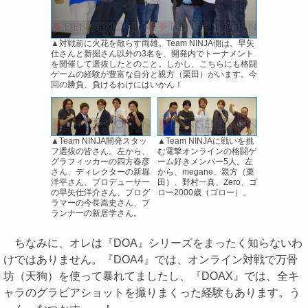
▲対戦前に火花を散らす両雄。Team NINJA側は、早矢
仕さんと新掘さん以外の3名を、開発内でトーナメント
を開催して選抜したとのこと。しかし、こちらにも格闘
ゲームの経験が豊富な自分と親方（栗田）がいます。今
回の勝負、負けるわけにはいかん！
▲Team NINJA開発スタッ
▲Team NINJAに戦いを挑
フ選抜の皆さん。左から、
む電撃オンラインの格闘ゲ
グラフィッカーの四方春彦
ーム好きメンバー5人。左
さん、ディレクターの新堀
から、megane、親方（栗
洋平さん、プロデューサー
田）、野村一真、Zero、ゴ
の早矢仕洋介さん、プログ
ロー2000歳（ゴロー）。
ラマーの今長嵩史さん、プ
ランナーの新居学さん。
ちなみに、オレは『DOA』シリーズをまったく知らないわ
けではありません。『DOA4』では、オンライン対戦で万骨
坊（天狗）を使って暴れてましたし、『DOAX』では、全キ
ャラのグラビアショットを撮りまくった経験もあります。う