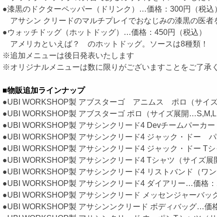
●漆黒のドクターペッパー（ドリンク）…価格：300円（税込
アサシン クリードのマルチプレイでおなじみの漆黒の医者
●ウォッチドッグ（ホットドッグ）…価格：450円（税込）
アメリカといえば？ のホットドッグ。ソースは8種類！
※追加メニューは後日発表いたします
※オリジナルメニューは数に限りがございますことをご了承
■物販追加ラインナップ
●UBI WORKSHOP製 アブスターゴ アニムス ポロ（サイズ
●UBI WORKSHOP製 アブスターゴ ポロ（サイズ展開…S,M,
●UBI WORKSHOP製 アサシンクリード4 Devチームパーカー
●UBI WORKSHOP製 アサシンクリード4 ジャック・ドー パ
●UBI WORKSHOP製 アサシンクリード4 ジャック・ドー T
●UBI WORKSHOP製 アサシンクリード4 Tシャツ（サイズ展開
●UBI WORKSHOP製 アサシンクリード4 リストバンド（ワ
●UBI WORKSHOP製 アサシンクリード4 ダイアリー…価格：
●UBI WORKSHOP製 アサシンクリード メッセンジャーバッ
●UBI WORKSHOP製 アサシンンクリード ボディバッグ…価格