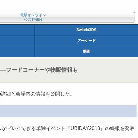
電撃オンライン
公式Twitter
Switch/3DS
アーケード
動画
開――フードコーナーや物販情報も
トの詳細と会場内の情報を公開した。
レイできる単独イベント『UBIDAY2013』の続報を発表