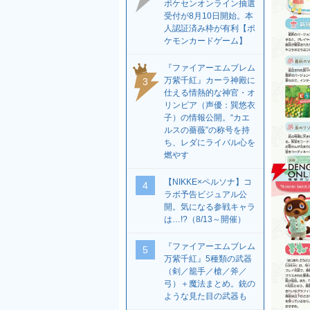
ポケセンオンライン抽選
受付が8月10日開始。本
人認証済み枠が有利【ポ
ケモンカードゲーム】
『ファイアーエムブレム
万紫千紅』カーラ神殿に
3
仕える情熱的な神官・オ
リンピア（声優：巽悠衣
子）の情報公開。“カエ
ルスの薔薇”の称号を持
ち、レダにライバル心を
燃やす
【NIKKE×ペルソナ】コ
4
ラボ予告ビジュアル公
開。気になる参戦キャラ
は…!?（8/13～開催）
『ファイアーエムブレム
5
万紫千紅』5種類の武器
（剣／籠手／槍／斧／
弓）＋魔法まとめ。銃の
ような見た目の武器も