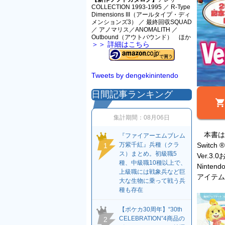
COLLECTION 1993-1995 ／ R-Type
Dimensions III（アールタイプ・ディ
メンションズ3） ／ 最終回収SQUAD
／ アノマリス／ANOMALITH ／
Outbound（アウトバウンド） ほか
＞＞ 詳細はこちら
Tweets by dengekinintendo
日間記事ランキング
集計期間：
08月06日
本書は、
『ファイアーエムブレム
Swit
万紫千紅』兵種（クラ
1
ス）まとめ。初級職5
Ver.3
種、中級職10種以上で、
Ninte
上級職には戦象兵など巨
アイテム
大な生物に乗って戦う兵
種も存在
【ポケカ30周年】“30th
CELEBRATION”4商品の
2