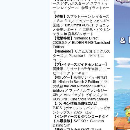
ース どデカポスター ／ スプラトゥ
ーン レイダース 特製イラストカー
ド
【特集】
スプラトゥーン レイダース
／ Star Fox ／ ヨッシーとフカシギの
図鑑 ／ BitSummit PUNCH チョコッ
と会場レポート ／ 広島県・ピクミン
テラス in 宮島SAレポート
【電撃特報】
Nintendo Direct
2026.6.9 ／ ELDEN RING Tarnished
Edition
【Nintendo】
リズム天国 ミラクルス
ターズ ／ Pictonico！（ピクトニ
コ！）
【プレイヤーズガイド＆レビュー】
冒険家エリオットの千年物語 ／ コー
ヒートーク トーキョー
【推しゲー】
亰都ザナドゥ -桜花幻
舞- Nintendo Switch 2 Edition ／ 空
の軌跡 the 2nd Nintendo Switch 2
Edition ／ ファイナルファンタジー
XIV ／ カルドセプト ビギンズ ／ in
KONBINI：One Store.Many Stories
【ポケモン情報局SPECIAL】
PJCS（ポケモンジャパンチャンピオ
ンシップス）2026 ほか
【インディーズ＆ダウンロードタイ
トル最前線】
SAEKO： Giantess
Dating Sim
【新作ソフトカタログ】
アレサ