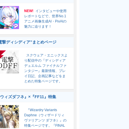
NEW!
インタビューや使用
レポートなどで、世界No.1
アニメ画像生成AI・PixAIの
魅力に迫ります！
電撃ディシディア”まとめページ
スクウェア・エニックスよ
り配信中の『ディシディア
デュエルム ファイナルファ
ンタジー』最新情報、プレ
イ日記、企画記事などをま
とめた特集ページです。
ウィズダフネ』×『FF11』特集
『Wizardry Variants
Daphne（ウィザードリィ
ヴァリアンツ ダフネ）』の
特集ページです。『FINAL