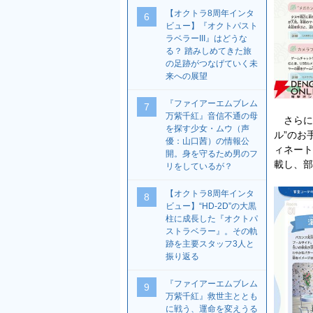
【オクトラ8周年インタ
6
ビュー】『オクトパスト
ラベラーIII』はどうな
る？ 踏みしめてきた旅
の足跡がつなげていく未
来への展望
『ファイアーエムブレム
7
万紫千紅』音信不通の母
さらに本
を探す少女・ムウ（声
ル”のお
優：山口茜）の情報公
ィネート
開。身を守るため男のフ
載し、部
リをしているが？
【オクトラ8周年インタ
8
ビュー】“HD-2D”の大黒
柱に成長した『オクトパ
ストラベラー』。その軌
跡を主要スタッフ3人と
振り返る
『ファイアーエムブレム
9
万紫千紅』救世主ととも
に戦う、運命を変えうる