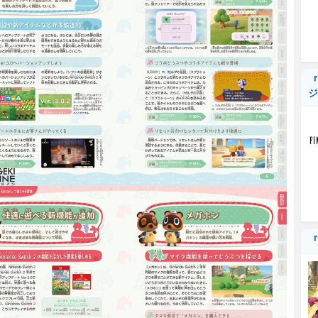
『
ジ
『