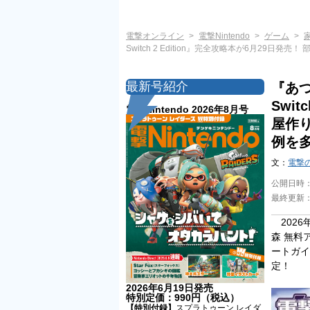
電撃オンライン
電撃Nintendo
ゲーム
Switch 2 Edition』完全攻略本が6月2
最新号紹介
『あつ
Swit
電撃Nintendo 2026年8月号
屋作
例を
文：
電撃
公開日時
最終更新
2026
森 無料アッ
ートガイ
定！
2026年6月19日発売
特別定価：990円（税込）
【特別付録】
スプラトゥーン レイダ