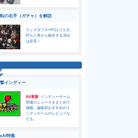
転の右手（ガチャ）を解説
ウィズダフネ×FF11コラボ。
朽ちた骨から蘇生する演出
は必見！
集
撃インディー
8/4更新
インディーゲーム
関連のニュースをまとめて
掲載。編集部おすすめのイ
ンディゲームのレビューな
ども。
ixAI特集