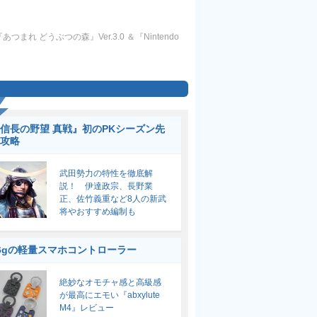
『あつまれ どうぶつの森』Ver.3.0 ＆『Nintendo
信長の野望 真戦』初のPKシーズン先
攻略
武田勢力の特性を徹底解
説！ 伊達政宗、長野業
正、佐竹義重など8人の新武
将やおすすめ編制も
6gの軽量スマホコントローラー
絶妙なオモチャ感と高級感
が最高にエモい『abxylute
M4』レビュー