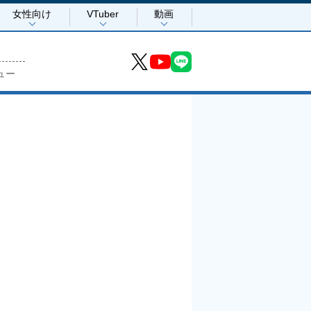
女性向け
VTuber
動画
ュー