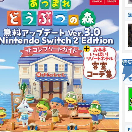
逆
特
電
P