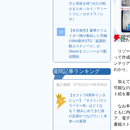
力と宿命を持つ4人の戦
士まとめ（カイ／ディー
トリヒ／セオドラ／レ
ダ）
【本日発売】豪華クリエ
10
イター陣が集結した究極
の8bit新作STG『超翼戦
騎エスティーク』が
リゾート
Steam＆コンソールで配
信開始
って作成
ンテリア
わかり。
週間記事ランキング
加えて作
集計期間：
07月31日〜08月06日
可能なの
ト絵を書
【オクトラ8周年インタ
ビュー】『オクトパスト
1
なお本
ラベラーIII』はどうな
る？ 踏みしめてきた旅
ともに内
の足跡がつなげていく未
ア、電子
来への展望
書籍スト