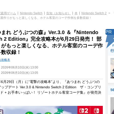
家庭用ゲーム
Nintendo Switch
告知（お知らせ）
本
Nintendo Switch 2
9日発売！ 部屋作りがもっと楽しくなる、ホテル客室のコーデ作例を多数収録！
PR
まれ どうぶつの森』Ver.3.0 ＆『Nintendo
ch 2 Edition』完全攻略本が6月29日発売！ 部
りがもっと楽しくなる、ホテル客室のコーデ作
『
行
多数収録！
の攻略本
：
2026年06月10日(水) 13:00
：
2026年06月10日(水) 13:05
年6月29日（月）に“電撃の攻略本”より、『あつまれ どうぶつの
プデート Ver.3.0 & Nintendo Switch 2 Edition ザ・コンプリ
5
ド + お手本いっぱい！ リゾートホテル客室コーデ集』が発売決