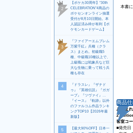
【ポケカ30周年】“30th
本書に
CELEBRATION”4商品の
2
ポケセンオンライン抽選
受付が8月10日開始。本
人認証済み枠が有利【ポ
ケモンカードゲーム】
『ファイアーエムブレム
万紫千紅』兵種（クラ
3
ス）まとめ。初級職5
種、中級職10種以上で、
上級職には戦象兵など巨
大な生物に乗って戦う兵
種も存在
『ドラスレ』『ザナド
4
ゥ』『英雄伝説』『ガガ
ーブ』『ツヴァイ』…
『イース』『軌跡』以外
商品仕
のファルコム作品ランキ
あつまれ 
ングTOP10【2026年最
2 Ed
新版】
客室コー
■発売日
【最大90%OFF】日本一
5