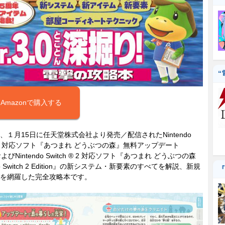
“
Amazonで購入する
１月15日に任天堂株式会社より発売／配信されたNintendo
ch ® 対応ソフト『あつまれ どうぶつの森』無料アップデート
.0およびNintendo Switch ® 2 対応ソフト『あつまれ どうぶつの森
ndo Switch 2 Edition』の新システム・新要素のすべてを解説、新規
『
を網羅した完全攻略本です。