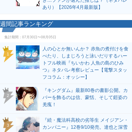
ぎ…ファンが選んだ推しは？（ネタバレ
あり）【2026年4月最新版】
週間記事ランキング
集計期間：
07月30日〜08月05日
人の心とか無いんか？ 赤魚の煮付けを食
1
べたり、しまじろうと泳いだりするハー
トフル映画『ちいかわ 人魚の島のひみ
つ』ネタバレ考察レビュー【電撃スタッ
フコラム：オッシー】
『キングダム』最新80巻の書影公開。カ
2
バーを飾るのは信、蒙恬、そして鎧姿の
羌瘣！
『続・魔法科高校の劣等生 メイジアン・
3
カンパニー』12巻9/10発売。達也と深雪