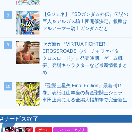
【Gジェネ】『SDガンダム外伝』伝説の
8
巨人＆アルガス騎士団開催決定。報酬は
フルアーマー騎士ガンダムなど
セガ新作『VIRTUA FIGHTER
9
CROSSROADS（バーチャファイター
クロスロード）』発売時期、ゲーム概
要、登場キャラクターなど最新情報まと
め
『聖闘士星矢 Final Edition』最新刊15
10
巻。表紙は山羊座の黄金聖闘士シュラ！
車田正美による全編大幅加筆で完全新生
#サービス終了
ゲーム
モバイル・アプリ