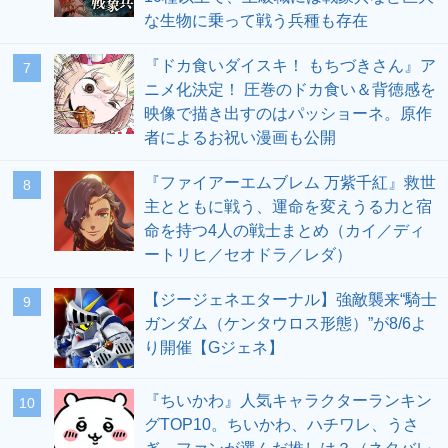
な生物に乗って戦う兵種も存在
『ドカ食いダイスキ！ もちづきさん』ア
7
ニメ化決定！ 圧巻のドカ食い＆背徳感を
映像で描き出すのはパッショーネ。原作
者によるお祝い漫画も公開
『ファイアーエムブレム 万紫千紅』救世
8
主とともに戦う、運命を変えうる力と宿
命を持つ4人の戦士まとめ（カイ／ディ
ートリヒ／セオドラ／レダ）
【ジージェネエターナル】強敵襲来“騎士
9
ガンダム（ケンタウロス形態）”が8/6よ
り開催【Gジェネ】
『ちいかわ』人気キャラクターランキン
10
グTOP10。ちいかわ、ハチワレ、うさ