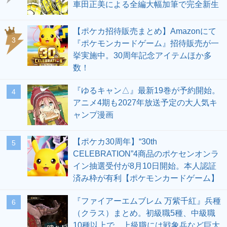
車田正美による全編大幅加筆で完全新生
【ポケカ招待販売まとめ】Amazonにて
3
『ポケモンカードゲーム』招待販売が一
挙実施中。30周年記念アイテムほか多
数！
『ゆるキャン△』最新19巻が予約開始。
4
アニメ4期も2027年放送予定の大人気キ
ャンプ漫画
【ポケカ30周年】“30th
5
CELEBRATION”4商品のポケセンオンラ
イン抽選受付が8月10日開始。本人認証
済み枠が有利【ポケモンカードゲーム】
『ファイアーエムブレム 万紫千紅』兵種
6
（クラス）まとめ。初級職5種、中級職
10種以上で、上級職には戦象兵など巨大