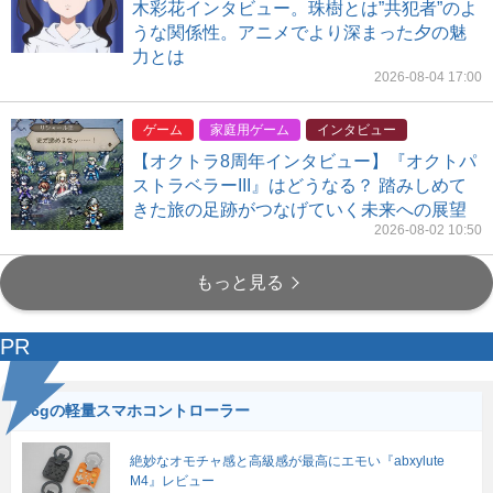
木彩花インタビュー。珠樹とは”共犯者”のよ
うな関係性。アニメでより深まった夕の魅
力とは
2026-08-04 17:00
ゲーム
家庭用ゲーム
インタビュー
【オクトラ8周年インタビュー】『オクトパ
ストラベラーIII』はどうなる？ 踏みしめて
きた旅の足跡がつなげていく未来への展望
2026-08-02 10:50
もっと見る
PR
56gの軽量スマホコントローラー
絶妙なオモチャ感と高級感が最高にエモい『abxylute
M4』レビュー