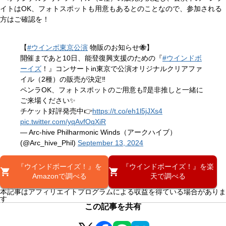
イトはOK、フォトスポットも用意もあるとのことなので、参加される
方はご確認を！
【
#ウインボ東京公演
物販のお知らせ🐝】
開催まであと10日、能登復興支援のための『
#ウインドボ
ーイズ
！』コンサートin東京で公演オリジナルクリアファ
イル（2種）の販売が決定‼
ペンラOK、フォトスポットのご用意も⁉是非推しと一緒に
ご来場ください✨
チケット好評発売中👉
https://t.co/eh1l5jJXs4
pic.twitter.com/yqAvfOqXiR
— Arc-hive Philharmonic Winds（アークハイブ）
(@Arc_hive_Phil)
September 13, 2024
『ウインドボーイズ！』を
『ウインドボーイズ！』を楽
Amazonで調べる
天で調べる
本記事はアフィリエイトプログラムによる収益を得ている場合がありま
す
この記事を共有