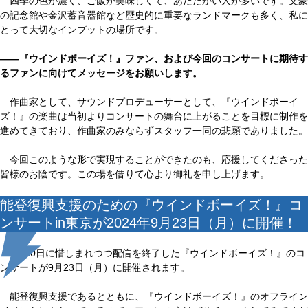
四季の色が濃く、ご飯が美味しくて、あたたかい人が多いです。文豪
の記念館や金沢蓄音器館など歴史的に重要なランドマークも多く、私に
とって大切なインプットの場所です。
――『ウインドボーイズ！』ファン、および今回のコンサートに期待す
るファンに向けてメッセージをお願いします。
作曲家として、サウンドプロデューサーとして、『ウインドボーイ
ズ！』の楽曲は当初よりコンサートの舞台に上がることを目標に制作を
進めてきており、作曲家のみならずスタッフ一同の悲願でありました。
今回このような形で実現することができたのも、応援してくださった
皆様のお陰です。この場を借りて心より御礼を申し上げます。
能登復興支援のための『ウインドボーイズ！』コ
ンサートin東京が2024年9月23日（月）に開催！
5月30日に惜しまれつつ配信を終了した『ウインドボーイズ！』のコ
ンサートが9月23日（月）に開催されます。
能登復興支援であるとともに、『ウインドボーイズ！』のオフライン