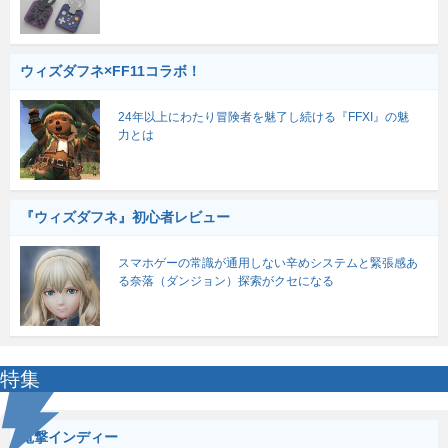
ウィズダフネ×FF11コラボ！
24年以上にわたり冒険者を魅了し続ける『FFXI』の魅
力とは
『ウィズダフネ』初心者レビュー
スマホゲーの常識が通用しない辛めシステムと緊張感あ
る奈落（ダンジョン）探索がクセになる
特集
電撃インディー