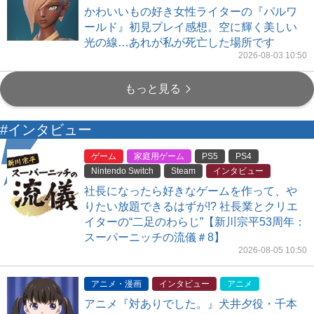
かわいいもの好き女性ライターの『パルワ
ールド』初見プレイ感想。空に輝く美しい
光の線…あれが私が死亡した場所です
2026-08-03 10:50
もっと見る
#インタビュー
ゲーム
家庭用ゲーム
PS5
PS4
Nintendo Switch
Steam
インタビュー
社長になったら好きなゲームを作って、や
りたい放題できるはずが!? 社長業とクリエ
イターの“二足のわらじ”【新川宗平53周年：
スーパーニッチの流儀＃8】
2026-08-05 10:50
アニメ・漫画
インタビュー
アニメ
アニメ『対ありでした。』犬井夕役・千本