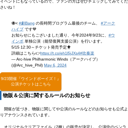
イベントにもなっているので、ファンの方はぜひチェックしてみてくだ
さいね！
🐝<
#劇Bang
の長時間プログラム最後のチーム、
#アーク
ハイブ
です💙
お知らせにもございました通り、今年2024年9/23に、
#ウ
インボ
単独公演（能登復興支援公演）を行います。
5/15 12:30～チケット発売予定🐥
詳細はこちら👉
https://t.co/eh1l5jJXs4
#吹奏楽
— Arc-hive Philharmonic Winds（アークハイブ）
(@Arc_hive_Phil)
May 6, 2024
9/23開催『ウインドボーイズ！』
公演チケットはこちら
物販＆公演に関するルールのお知らせ
開催が近づき、物販に関してや公演のルールなどのお知らせも公式よ
りアナウンスされています。
オリジナルクリアファイル（2種）の販売が決定し、公演中のペンラ