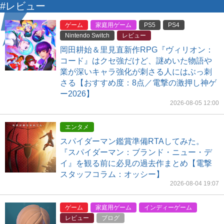
#レビュー
ゲーム
家庭用ゲーム
PS5
PS4
Nintendo Switch
レビュー
岡田耕始＆里見直新作RPG『ヴィリオン：
コード』はクセ強だけど、謎めいた物語や
業が深いキャラ強化が刺さる人にはぶっ刺
さる【おすすめ度：8点／電撃の激押し神ゲ
ー2026】
2026-08-05 12:00
エンタメ
スパイダーマン鑑賞準備RTAしてみた。
『スパイダーマン：ブランド・ニュー・デ
イ』を観る前に必見の過去作まとめ【電撃
スタッフコラム：オッシー】
2026-08-04 19:07
ゲーム
家庭用ゲーム
インディーゲーム
レビュー
ブログ