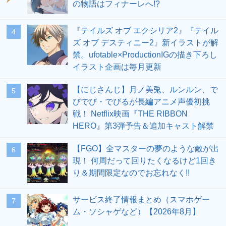
の物語はフィナーレへ!?
『テイルズ オブ エクシリア2』『テイル
4
ズ オブ デスティニー2』新イラストが解
禁。ufotable×ProductionIGの描き下ろし
イラスト企画は毎月更新
【にじさんじ】月ノ美兎、ルンルン、で
5
びでび・でびるが長編アニメ声優初挑
戦！ Netflix映画『THE RIBBON
HERO』第3弾予告＆追加キャスト解禁
【FGO】全マスターの夢のような敵が出
6
現！ 何周だって回りたくなるけど1回き
り＆期間限定なのでお忘れなく!!
サービス終了情報まとめ（スマホゲー
7
ム・ソシャゲなど）【2026年8月】