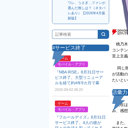
ワレ、うさぎ…ファンが
選んだ推しは？（ネタバ
レあり）【2026年4月最
新版】
桃乃木
#サービス終了
コンテン
至上主義
ゲーム
モバイル・アプリ
同じ熱量
『NBA RISE』8月31日サー
が活動の
ビス終了。大型リニューア
たいとい
ルを経て約4年9カ月で幕
2026-08-02 08:20
語彙力
ゲーム
現在は
モバイル・アプリ
み、感想
『フルールデイズ』8月31日
サービス終了。4人の彼が
また、