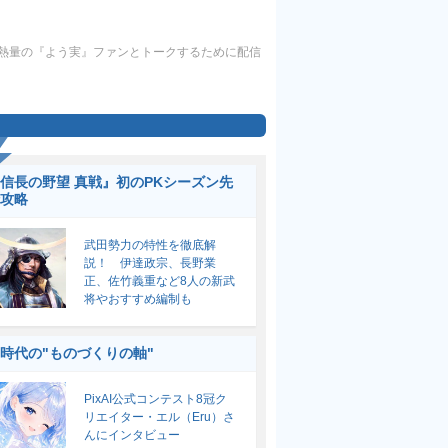
同じ熱量の『よう実』ファンとトークするために配信
信長の野望 真戦』初のPKシーズン先
攻略
武田勢力の特性を徹底解
説！ 伊達政宗、長野業
正、佐竹義重など8人の新武
将やおすすめ編制も
I時代の"ものづくりの軸"
PixAI公式コンテスト8冠ク
リエイター・エル（Eru）さ
んにインタビュー