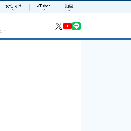
女性向け
VTuber
動画
ュー