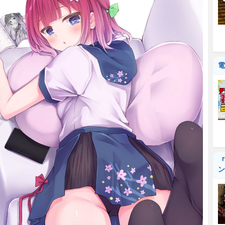
電
『
ン