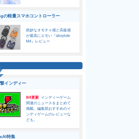
6gの軽量スマホコントローラー
絶妙なオモチャ感と高級感
が最高にエモい『abxylute
M4』レビュー
集
撃インディー
8/4更新
インディーゲーム
関連のニュースをまとめて
掲載。編集部おすすめのイ
ンディゲームのレビューな
ども。
ixAI特集