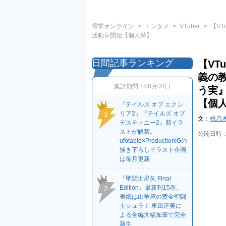
電撃オンライン
エンタメ
VTuber
【V
活動を開始【個人勢】
日間記事ランキング
【VT
義の教
集計期間：
08月04日
う実
【個
『テイルズ オブ エクシ
リア2』『テイルズ オブ
1
文：
桃乃
デスティニー2』新イラ
ストが解禁。
公開日時
ufotable×ProductionIGの
描き下ろしイラスト企画
は毎月更新
『聖闘士星矢 Final
Edition』最新刊15巻。
2
表紙は山羊座の黄金聖闘
士シュラ！ 車田正美に
よる全編大幅加筆で完全
新生