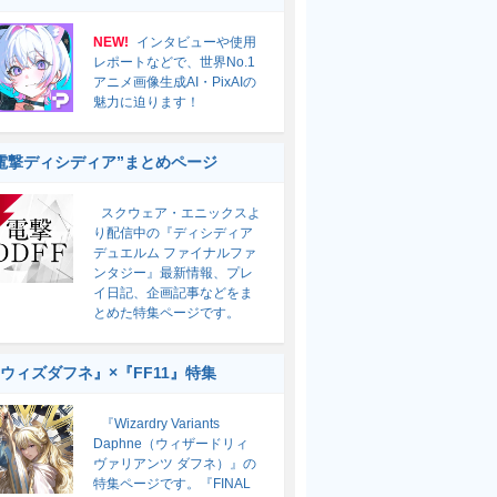
NEW!
インタビューや使用
レポートなどで、世界No.1
アニメ画像生成AI・PixAIの
魅力に迫ります！
電撃ディシディア”まとめページ
スクウェア・エニックスよ
り配信中の『ディシディア
デュエルム ファイナルファ
ンタジー』最新情報、プレ
イ日記、企画記事などをま
とめた特集ページです。
ウィズダフネ』×『FF11』特集
『Wizardry Variants
Daphne（ウィザードリィ
ヴァリアンツ ダフネ）』の
特集ページです。『FINAL