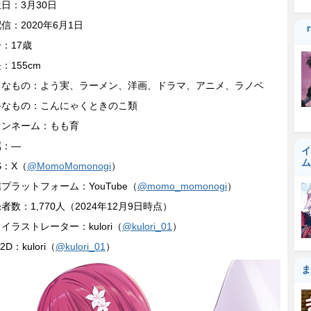
日：3月30日
信：2020年6月1日
『
：17歳
：155cm
きなもの：よう実、ラーメン、洋画、ドラマ、アニメ、ラノベ
手なもの：こんにゃくときのこ類
ァンネーム：もも育
属：―
イ
ム
S：X（
@MomoMomonogi
）
プラットフォーム：YouTube（
@momo_momonogi
）
者数：1,770人（2024年12月9日時点）
イラストレーター：kulori（
@kulori_01
）
e2D：kulori（
@kulori_01
）
ま