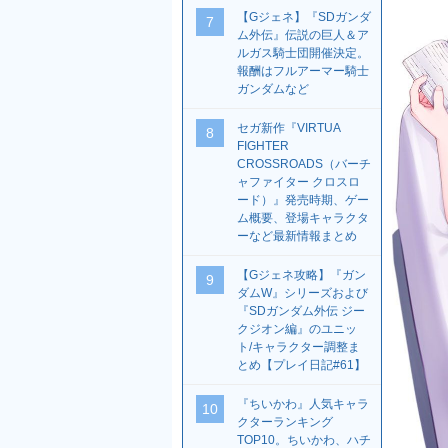
【Gジェネ】『SDガンダ
7
ム外伝』伝説の巨人＆ア
ルガス騎士団開催決定。
報酬はフルアーマー騎士
ガンダムなど
セガ新作『VIRTUA
8
FIGHTER
CROSSROADS（バーチ
ャファイター クロスロ
ード）』発売時期、ゲー
ム概要、登場キャラクタ
ーなど最新情報まとめ
【Gジェネ攻略】『ガン
9
ダムW』シリーズおよび
『SDガンダム外伝 ジー
クジオン編』のユニッ
ト/キャラクター調整ま
とめ【プレイ日記#61】
『ちいかわ』人気キャラ
10
クターランキング
TOP10。ちいかわ、ハチ