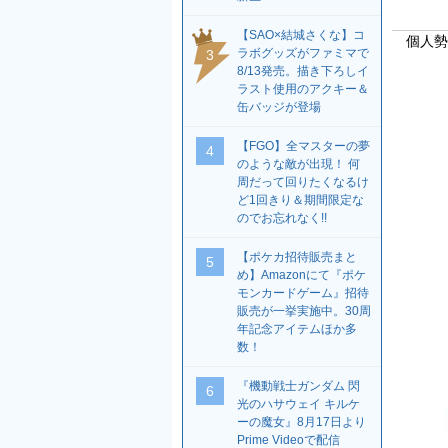
【SAO×結城さくな】コ
個人勢の
ラボグッズがファミマで
3
8/13発売。描き下ろしイ
ラスト使用のアクキー＆
缶バッジが登場
【FGO】全マスターの夢
4
のような敵が出現！ 何
周だって回りたくなるけ
ど1回きり＆期間限定な
のでお忘れなく!!
【ポケカ招待販売まと
5
め】Amazonにて『ポケ
モンカードゲーム』招待
販売が一挙実施中。30周
年記念アイテムほか多
数！
『機動戦士ガンダム 閃
6
光のハサウェイ キルケ
ーの魔女』8月17日より
Prime Videoで配信