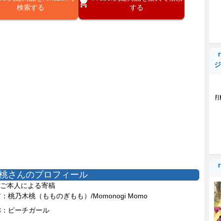
検索する
する
『
ジ
『
桃さんのプロフィール
ご本人による寄稿
：桃乃木桃（もものぎもも）/Momonogi Momo
称：ピーチガール