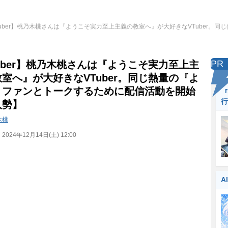
Tuber】桃乃木桃さんは『ようこそ実力至上主義の教室へ』が大好きなVTuber。
PR
uber】桃乃木桃さんは『ようこそ実力至上主
室へ』が大好きなVTuber。同じ熱量の『よ
』ファンとトークするために配信活動を開始
『
行
人勢】
木桃
：
2024年12月14日(土) 12:00
A