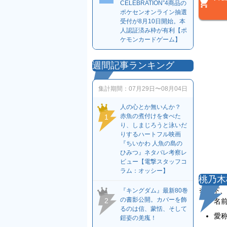
CELEBRATION”4商品の
ポケセンオンライン抽選
受付が8月10日開始。本
人認証済み枠が有利【ポ
ケモンカードゲーム】
週間記事ランキング
集計期間：
07月29日〜08月04日
人の心とか無いんか？
赤魚の煮付けを食べた
1
り、しまじろうと泳いだ
りするハートフル映画
『ちいかわ 人魚の島の
ひみつ』ネタバレ考察レ
ビュー【電撃スタッフコ
ラム：オッシー】
桃乃木
※以下、
『キングダム』最新80巻
の書影公開。カバーを飾
2
名前
るのは信、蒙恬、そして
愛
鎧姿の羌瘣！