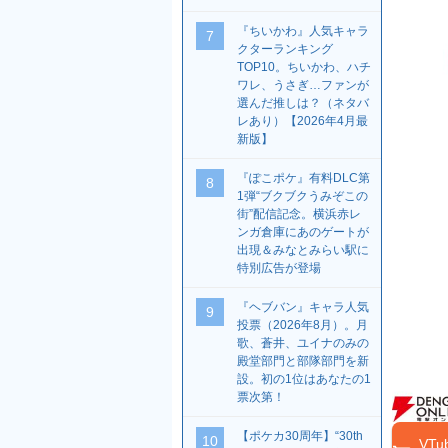
『ちいかわ』人気キャラ
7
クターランキング
TOP10。ちいかわ、ハチ
ワレ、うさぎ…ファンが
選んだ推しは？（ネタバ
レあり）【2026年4月最
新版】
『ぽこポケ』有料DLC第
8
1弾“ブクブクうみぞこの
街”配信記念。横浜赤レ
ンガ倉庫にあのゲートが
出現＆みなとみらい駅に
特別広告が登場
『ヘブバン』キャラ人気
9
投票（2026年8月）。月
歌、蒼井、ユイナのみの
殿堂部門と部隊部門を新
設。初の1位はあなたの1
票次第！
【ポケカ30周年】“30th
10
VT