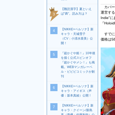
カバーの
【難読漢字】夏といえ
運営する
ば“蕣”。読み方は？
3
Indie
『Holo
【NIKKE×ペルソナ】新
4
すでにS
キャラ・天城雪子
（CV：小清水亜美）公
価格は5
開！
『超かぐや姫！』10年後
5
を描く公式スピンオフ
『超かぐやメシ！』も掲
載。WEBマンガレーベ
ル・ビビビコミックが創
刊
【NIKKE×ペルソナ】新
6
キャラ・アイギス（声
優：坂本真綾）公開！
【NIKKE×ペルソナ】新
7
キャラ・クイーン/新島
真（声優：佐藤利奈）公