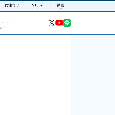
女性向け
VTuber
動画
ュー