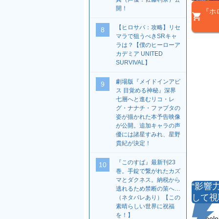
開！
『ホ
【ヒロサバ：攻略】リセ
8
マラで狙うべきSRキャ
ラは？【僕のヒーローア
カデミア UNITED
SURVIVAL】
劇場版『メイドインアビ
9
ス 目覚める神秘』深界
七層へと進むリコ・レ
グ・ナナチ・ファプタの
姿が描かれた本予告映像
が公開。追加キャラの声
優には諸星すみれ、星野
貴紀が決定！
『このすば』最新刊23
10
巻。手錠で繋がれたカズ
マとダクネス。納税から
“影響
逃れるため禁断の策へ…
して視
（ネタバレあり）【この
素晴らしい世界に祝福
を！】
『hol