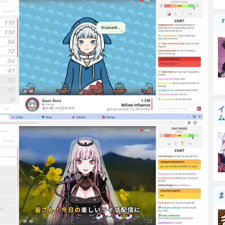
『
イ
ム
ま