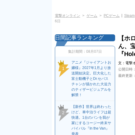
電撃オンライン
ゲーム
PCゲーム
Steam
6日
日間記事ランキング
【ホ
ん、
集計期間：
08月07日
『Ho
アニメ『ジャイアントお
文：
電撃
嬢様』2027年1月より放
1
公開日時
送開始決定。巨大化した
最終更新
富士動機子とDr.セバス
チャンが描かれた大迫力
のティザービジュアルを
解禁！
【新作】世界は終わった
けど、車中泊ライフは超
2
快適。1台のバンを我が
家にするコージー終末サ
バイバル『In the Van』
発表