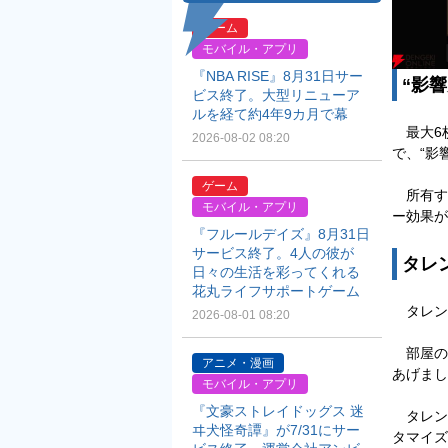
ゲーム
モバイル・アプリ
『NBA RISE』8月31日サー
“影
ビス終了。大型リニューア
ルを経て約4年9カ月で幕
最大6
2026-08-02 08:20
で、“影
ゲーム
所有す
モバイル・アプリ
ー効果が
『フルールデイズ』8月31日
サービス終了。4人の彼が
タレ
日々の生活を彩ってくれる
花丸ライフサポートゲーム
タレン
2026-08-01 08:20
部屋の
アニメ・漫画
あげまし
モバイル・アプリ
『文豪ストレイドッグス 迷
タレン
ヰ犬怪奇譚』が7/31にサー
タマイズ