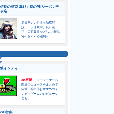
信長の野望 真戦』初のPKシーズン先
攻略
武田勢力の特性を徹底解
説！ 伊達政宗、長野業
正、佐竹義重など8人の新武
将やおすすめ編制も
集
撃インディー
8/4更新
インディーゲーム
関連のニュースをまとめて
掲載。編集部おすすめのイ
ンディゲームのレビューな
ども。
ixAI特集