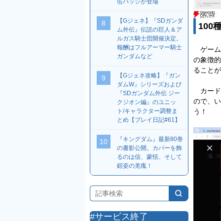
缶バッジが登場
【Gジェネ】『SDガンダ
8
10
ム外伝』伝説の巨人＆ア
ルガス騎士団開催決定。
報酬はフルアーマー騎士
ゲーム
ガンダムなど
の象徴的
ることが
【Gジェネ攻略】『ガン
9
ダムW』シリーズおよび
カード
『SDガンダム外伝 ジー
ので、い
クジオン編』のユニッ
ト/キャラクター調整ま
う！
とめ【プレイ日記#61】
『キングダム』最新80巻
10
の書影公開。カバーを飾
るのは信、蒙恬、そして
鎧姿の羌瘣！
#サービス終了