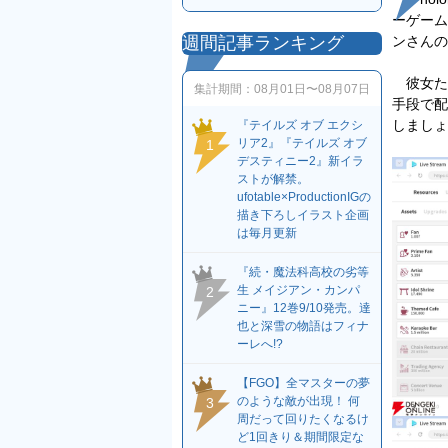
ーゲーム
ンさんの
週間記事ランキング
彼女た
集計期間：
08月01日〜08月07日
手段で配
しましょ
『テイルズ オブ エクシ
リア2』『テイルズ オブ
1
デスティニー2』新イラ
ストが解禁。
ufotable×ProductionIGの
描き下ろしイラスト企画
は毎月更新
『続・魔法科高校の劣等
生 メイジアン・カンパ
2
ニー』12巻9/10発売。達
也と深雪の物語はフィナ
ーレへ!?
【FGO】全マスターの夢
のような敵が出現！ 何
3
周だって回りたくなるけ
ど1回きり＆期間限定な