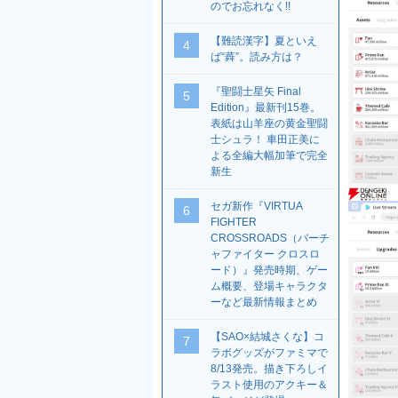
のでお忘れなく!!
【難読漢字】夏といえ
4
ば“蕣”。読み方は？
『聖闘士星矢 Final
5
Edition』最新刊15巻。
表紙は山羊座の黄金聖闘
士シュラ！ 車田正美に
よる全編大幅加筆で完全
新生
セガ新作『VIRTUA
6
FIGHTER
CROSSROADS（バーチ
ャファイター クロスロ
ード）』発売時期、ゲー
ム概要、登場キャラクタ
ーなど最新情報まとめ
【SAO×結城さくな】コ
7
ラボグッズがファミマで
8/13発売。描き下ろしイ
ラスト使用のアクキー＆