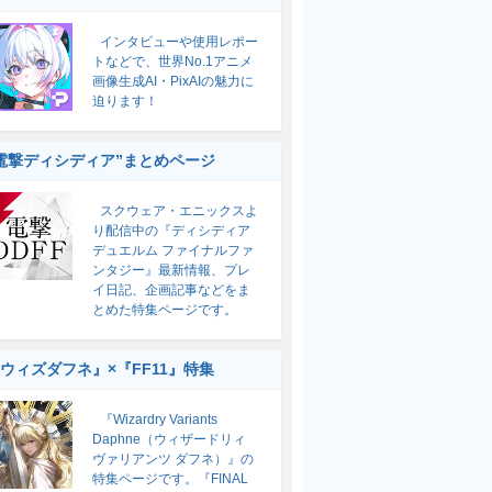
インタビューや使用レポー
トなどで、世界No.1アニメ
画像生成AI・PixAIの魅力に
迫ります！
電撃ディシディア”まとめページ
スクウェア・エニックスよ
り配信中の『ディシディア
デュエルム ファイナルファ
ンタジー』最新情報、プレ
イ日記、企画記事などをま
とめた特集ページです。
ウィズダフネ』×『FF11』特集
『Wizardry Variants
Daphne（ウィザードリィ
ヴァリアンツ ダフネ）』の
特集ページです。『FINAL