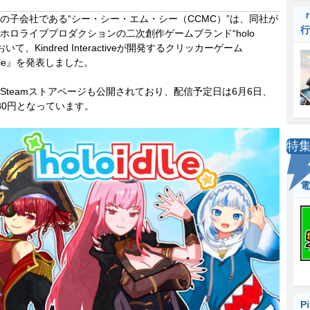
『
子会社である“シー・シー・エム・シー（CCMC）”は、同社が
行
ホロライブプロダクションの二次創作ゲームブランド“holo
”において、Kindred Interactiveが開発するクリッカーゲーム
idle』を発表しました。
teamストアページも公開されており、配信予定日は6月6日、
80円となっています。
特
電
P