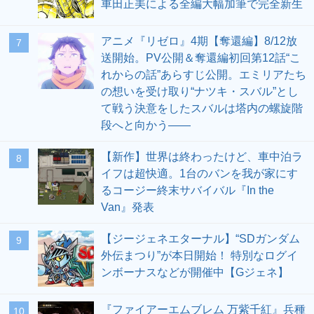
車田正美による全編大幅加筆で完全新生
アニメ『リゼロ』4期【奪還編】8/12放
7
送開始。PV公開＆奪還編初回第12話“こ
れからの話”あらすじ公開。エミリアたち
の想いを受け取り“ナツキ・スバル”とし
て戦う決意をしたスバルは塔内の螺旋階
段へと向かう――
【新作】世界は終わったけど、車中泊ラ
8
イフは超快適。1台のバンを我が家にす
るコージー終末サバイバル『In the
Van』発表
【ジージェネエターナル】“SDガンダム
9
外伝まつり”が本日開始！ 特別なログイ
ンボーナスなどが開催中【Gジェネ】
『ファイアーエムブレム 万紫千紅』兵種
10