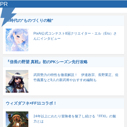
PR
AI時代の"ものづくりの軸"
PixAI公式コンテスト8冠クリエイター・エル（Eru）さ
んにインタビュー
『信長の野望 真戦』初のPKシーズン先行攻略
武田勢力の特性を徹底解説！ 伊達政宗、長野業正、佐
竹義重など8人の新武将やおすすめ編制も
ウィズダフネ×FF11コラボ！
24年以上にわたり冒険者を魅了し続ける『FFXI』の魅
力とは