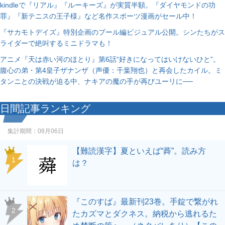
kindleで『リアル』『ルーキーズ』が実質半額。『ダイヤモンドの功
罪』『新テニスの王子様』など名作スポーツ漫画がセール中！
『サカモトデイズ』特別企画のプール編ビジュアル公開。シンたちがス
ライダーで絶叫するミニドラマも！
アニメ『天は赤い河のほとり』第6話“好きになってはいけないひと”。
腹心の弟・第4皇子ザナンザ（声優：千葉翔也）と再会したカイル。ミ
タンニとの決戦が迫る中、ナキアの魔の手が再びユーリに──
日間記事ランキング
集計期間：
08月06日
【難読漢字】夏といえば“蕣”。読み方
1
は？
『このすば』最新刊23巻。手錠で繋がれ
2
たカズマとダクネス。納税から逃れるた