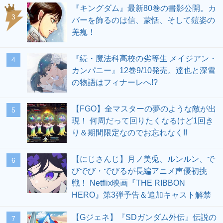
『キングダム』最新80巻の書影公開。カ
3
バーを飾るのは信、蒙恬、そして鎧姿の
羌瘣！
『続・魔法科高校の劣等生 メイジアン・
4
カンパニー』12巻9/10発売。達也と深雪
の物語はフィナーレへ!?
【FGO】全マスターの夢のような敵が出
5
現！ 何周だって回りたくなるけど1回き
り＆期間限定なのでお忘れなく!!
【にじさんじ】月ノ美兎、ルンルン、で
6
びでび・でびるが長編アニメ声優初挑
戦！ Netflix映画『THE RIBBON
HERO』第3弾予告＆追加キャスト解禁
【Gジェネ】『SDガンダム外伝』伝説の
7