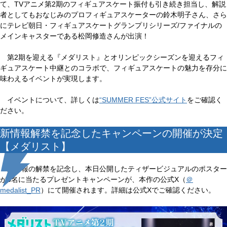
て、TVアニメ第2期のフィギュアスケート振付も引き続き担当し、解説
者としてもおなじみのプロフィギュアスケーターの鈴木明子さん、さら
にテレビ朝日・フィギュアスケートグランプリシリーズ/ファイナルの
メインキャスターである松岡修造さんが出演！
第2期を迎える『メダリスト』とオリンピックシーズンを迎えるフィ
ギュアスケート中継とのコラボで、フィギュアスケートの魅力を存分に
味わえるイベントが実現します。
イベントについて、詳しくは
“SUMMER FES”公式サイト
をご確認く
ださい。
新情報解禁を記念したキャンペーンの開催が決定
【メダリスト】
新情報の解禁を記念し、本日公開したティザービジュアルのポスター
が3名に当たるプレゼントキャンペーンが、本作の公式X（
＠
medalist_PR
）にて開催されます。詳細は公式Xでご確認ください。