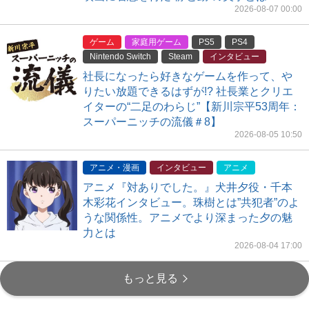
2026-08-07 00:00
ゲーム
家庭用ゲーム
PS5
PS4
Nintendo Switch
Steam
インタビュー
社長になったら好きなゲームを作って、や
りたい放題できるはずが!? 社長業とクリエ
イターの“二足のわらじ”【新川宗平53周年：
スーパーニッチの流儀＃8】
2026-08-05 10:50
アニメ・漫画
インタビュー
アニメ
アニメ『対ありでした。』犬井夕役・千本
木彩花インタビュー。珠樹とは”共犯者”のよ
うな関係性。アニメでより深まった夕の魅
力とは
2026-08-04 17:00
もっと見る