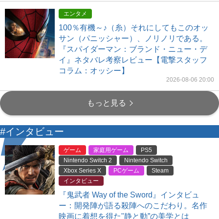
エンタメ
100％有機～♪（糸）それにしてもこのオッ
サン（パニッシャー）、ノリノリである。
『スパイダーマン：ブランド・ニュー・デ
イ』ネタバレ考察レビュー【電撃スタッフ
コラム：オッシー】
2026-08-06 20:00
もっと見る
#インタビュー
ゲーム
家庭用ゲーム
PS5
Nintendo Switch 2
Nintendo Switch
Xbox Series X
PCゲーム
Steam
インタビュー
『鬼武者 Way of the Sword』インタビュ
ー：開発陣が語る殺陣へのこだわり。名作
映画に着想を得た"静と動”の美学とは