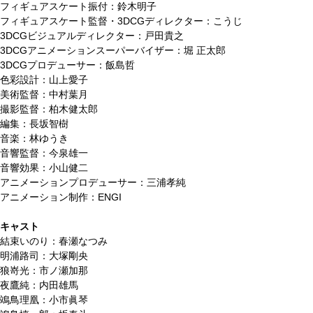
フィギュアスケート振付：鈴木明子
フィギュアスケート監督・3DCGディレクター：こうじ
3DCGビジュアルディレクター：戸田貴之
3DCGアニメーションスーパーバイザー：堀 正太郎
3DCGプロデューサー：飯島哲
色彩設計：山上愛子
美術監督：中村葉月
撮影監督：柏木健太郎
編集：長坂智樹
音楽：林ゆうき
音響監督：今泉雄一
音響効果：小山健二
アニメーションプロデューサー：三浦孝純
アニメーション制作：ENGI
キャスト
結束いのり：春瀬なつみ
明浦路司：大塚剛央
狼嵜光：市ノ瀬加那
夜鷹純：内田雄馬
鴗鳥理凰：小市眞琴