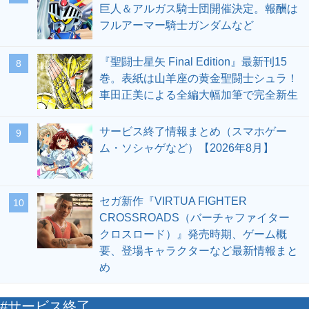
巨人＆アルガス騎士団開催決定。報酬は
フルアーマー騎士ガンダムなど
『聖闘士星矢 Final Edition』最新刊15
8
巻。表紙は山羊座の黄金聖闘士シュラ！
車田正美による全編大幅加筆で完全新生
サービス終了情報まとめ（スマホゲー
9
ム・ソシャゲなど）【2026年8月】
セガ新作『VIRTUA FIGHTER
10
CROSSROADS（バーチャファイター
クロスロード）』発売時期、ゲーム概
要、登場キャラクターなど最新情報まと
め
#サービス終了