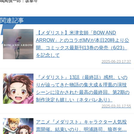
鴗鳥慎一郎：坂泰斗
関連記事
【メダリスト】米津玄師「BOW AND
ARROW」とのコラボMVが本日20時より公
開。コミックス最新刊13巻の発売（6/23）
を記念して
2025-06-23 17:37
『メダリスト』13話（最終話）感想。いの
りが辿ってきた物語の集大成＆理凰の演技
シーンに泣かされた最高の最終回。第2期の
制作決定も嬉しい（ネタバレあり）
2025-03-31 17:55
アニメ『メダリスト』キャラクター人気投
票開催。結束いのり、明浦路司、狼嵜光…