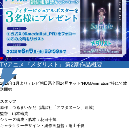
TVアニメ『メダリスト』第2期作品概要
放送情報
2026年1月よりテレビ朝日系全国24局ネット“NUMAnimation”枠にて放
送開始
スタッフ
原作：つるまいかだ（講談社「アフタヌーン」連載）
監督：山本靖貴
シリーズ構成・脚本：花田十輝
キャラクターデザイン・総作画監督：亀山千夏