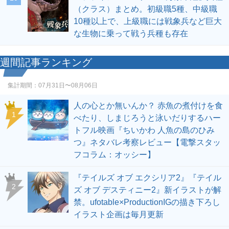
（クラス）まとめ。初級職5種、中級職
10種以上で、上級職には戦象兵など巨大
な生物に乗って戦う兵種も存在
週間記事ランキング
集計期間：
07月31日〜08月06日
人の心とか無いんか？ 赤魚の煮付けを食
1
べたり、しまじろうと泳いだりするハー
トフル映画『ちいかわ 人魚の島のひみ
つ』ネタバレ考察レビュー【電撃スタッ
フコラム：オッシー】
『テイルズ オブ エクシリア2』『テイル
2
ズ オブ デスティニー2』新イラストが解
禁。ufotable×ProductionIGの描き下ろし
イラスト企画は毎月更新