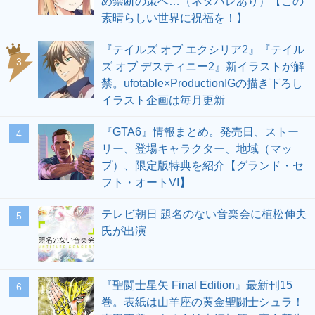
め禁断の策へ…（ネタバレあり）【この
素晴らしい世界に祝福を！】
『テイルズ オブ エクシリア2』『テイル
3
ズ オブ デスティニー2』新イラストが解
禁。ufotable×ProductionIGの描き下ろし
イラスト企画は毎月更新
『GTA6』情報まとめ。発売日、ストー
4
リー、登場キャラクター、地域（マッ
プ）、限定版特典を紹介【グランド・セ
フト・オートVI】
テレビ朝日 題名のない音楽会に植松伸夫
5
氏が出演
『聖闘士星矢 Final Edition』最新刊15
6
巻。表紙は山羊座の黄金聖闘士シュラ！