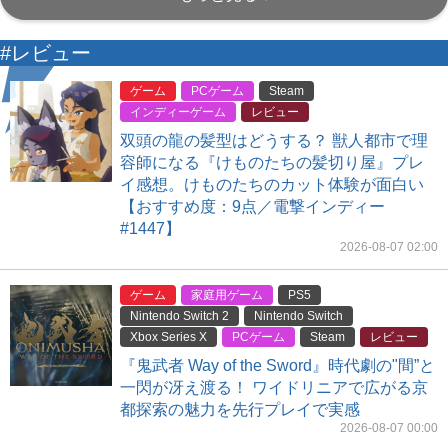
#レビュー
ゲーム
PCゲーム
Steam
インディーゲーム
レビュー
双頭の龍の髪型はどうする？ 獣人都市で理
容師になる『けものたちの髪切り屋』プレ
イ感想。けものたちのカット体験が面白い
【おすすめ度：9点／電撃インディー
#1447】
2026-08-07 02:00
ゲーム
家庭用ゲーム
PS5
Nintendo Switch 2
Nintendo Switch
Xbox Series X
PCゲーム
Steam
レビュー
『鬼武者 Way of the Sword』時代劇の"間”と
一閃が冴え渡る！ ワイドリニアで広がる京
都探索の魅力を先行プレイで実感
2026-08-07 00:00