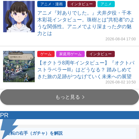
アニメ・漫画
インタビュー
アニメ
アニメ『対ありでした。』犬井夕役・千本
木彩花インタビュー。珠樹とは”共犯者”のよ
うな関係性。アニメでより深まった夕の魅
力とは
2026-08-04 17:00
ゲーム
家庭用ゲーム
インタビュー
【オクトラ8周年インタビュー】『オクトパ
ストラベラーIII』はどうなる？ 踏みしめて
きた旅の足跡がつなげていく未来への展望
2026-08-02 10:50
もっと見る
PR
逆転の右手（ガチャ）を解説