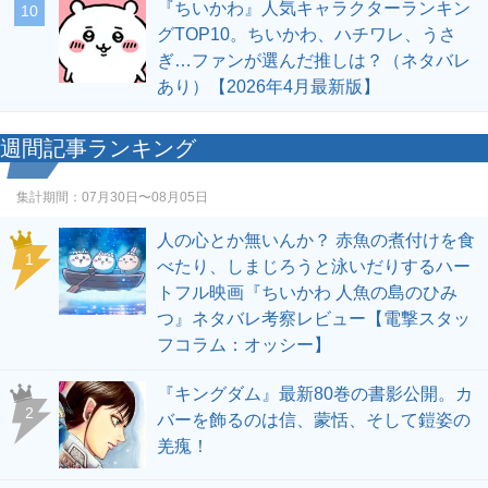
『ちいかわ』人気キャラクターランキン
10
グTOP10。ちいかわ、ハチワレ、うさ
ぎ…ファンが選んだ推しは？（ネタバレ
あり）【2026年4月最新版】
週間記事ランキング
集計期間：
07月30日〜08月05日
人の心とか無いんか？ 赤魚の煮付けを食
1
べたり、しまじろうと泳いだりするハー
トフル映画『ちいかわ 人魚の島のひみ
つ』ネタバレ考察レビュー【電撃スタッ
フコラム：オッシー】
『キングダム』最新80巻の書影公開。カ
2
バーを飾るのは信、蒙恬、そして鎧姿の
羌瘣！