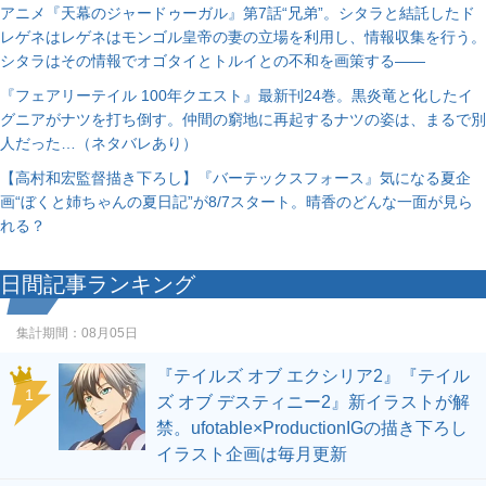
アニメ『天幕のジャードゥーガル』第7話“兄弟”。シタラと結託したド
レゲネはレゲネはモンゴル皇帝の妻の立場を利用し、情報収集を行う。
シタラはその情報でオゴタイとトルイとの不和を画策する――
『フェアリーテイル 100年クエスト』最新刊24巻。黒炎竜と化したイ
グニアがナツを打ち倒す。仲間の窮地に再起するナツの姿は、まるで別
人だった…（ネタバレあり）
【高村和宏監督描き下ろし】『バーテックスフォース』気になる夏企
画“ぼくと姉ちゃんの夏日記”が8/7スタート。晴香のどんな一面が見ら
れる？
日間記事ランキング
集計期間：
08月05日
『テイルズ オブ エクシリア2』『テイル
1
ズ オブ デスティニー2』新イラストが解
禁。ufotable×ProductionIGの描き下ろし
イラスト企画は毎月更新