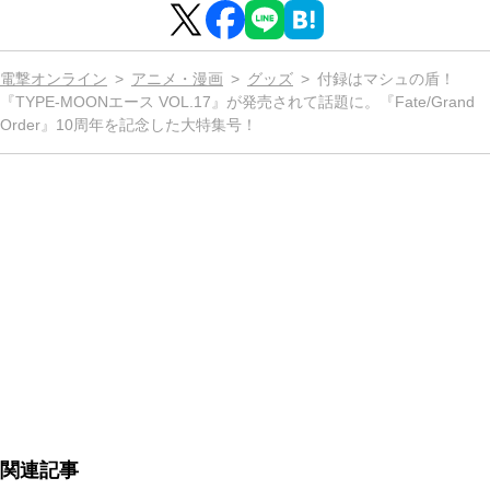
電撃オンライン
アニメ・漫画
グッズ
付録はマシュの盾！
『TYPE-MOONエース VOL.17』が発売されて話題に。『Fate/Grand
Order』10周年を記念した大特集号！
関連記事