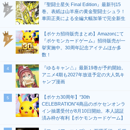
『聖闘士星矢 Final Edition』最新刊15
2
巻。表紙は山羊座の黄金聖闘士シュラ！
車田正美による全編大幅加筆で完全新生
【ポケカ招待販売まとめ】Amazonにて
3
『ポケモンカードゲーム』招待販売が一
挙実施中。30周年記念アイテムほか多
数！
『ゆるキャン△』最新19巻が予約開始。
4
アニメ4期も2027年放送予定の大人気キ
ャンプ漫画
【ポケカ30周年】“30th
5
CELEBRATION”4商品のポケセンオンラ
イン抽選受付が8月10日開始。本人認証
済み枠が有利【ポケモンカードゲーム】