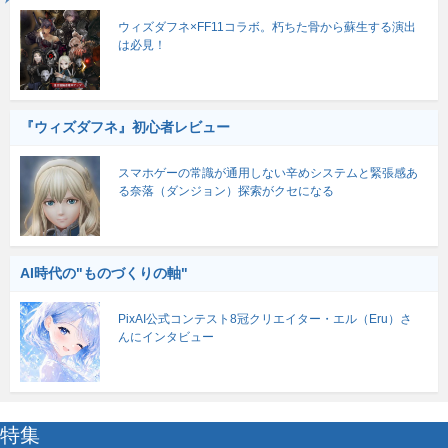
ウィズダフネ×FF11コラボ。朽ちた骨から蘇生する演出
は必見！
『ウィズダフネ』初心者レビュー
スマホゲーの常識が通用しない辛めシステムと緊張感あ
る奈落（ダンジョン）探索がクセになる
AI時代の"ものづくりの軸"
PixAI公式コンテスト8冠クリエイター・エル（Eru）さ
んにインタビュー
特集