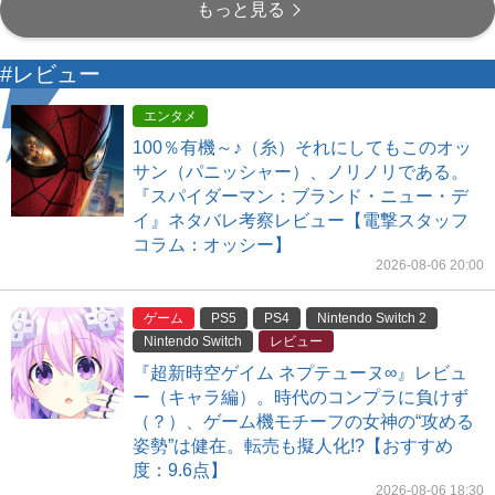
もっと見る
#レビュー
エンタメ
100％有機～♪（糸）それにしてもこのオッ
サン（パニッシャー）、ノリノリである。
『スパイダーマン：ブランド・ニュー・デ
イ』ネタバレ考察レビュー【電撃スタッフ
コラム：オッシー】
2026-08-06 20:00
ゲーム
PS5
PS4
Nintendo Switch 2
Nintendo Switch
レビュー
『超新時空ゲイム ネプテューヌ∞』レビュ
ー（キャラ編）。時代のコンプラに負けず
（？）、ゲーム機モチーフの女神の“攻める
姿勢”は健在。転売も擬人化!?【おすすめ
度：9.6点】
2026-08-06 18:30