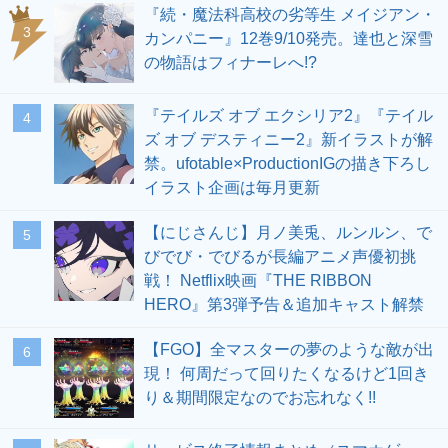
『続・魔法科高校の劣等生 メイジアン・
3
カンパニー』12巻9/10発売。達也と深雪
の物語はフィナーレへ!?
『テイルズ オブ エクシリア2』『テイル
4
ズ オブ デスティニー2』新イラストが解
禁。ufotable×ProductionIGの描き下ろし
イラスト企画は毎月更新
【にじさんじ】月ノ美兎、ルンルン、で
5
びでび・でびるが長編アニメ声優初挑
戦！ Netflix映画『THE RIBBON
HERO』第3弾予告＆追加キャスト解禁
【FGO】全マスターの夢のような敵が出
6
現！ 何周だって回りたくなるけど1回き
り＆期間限定なのでお忘れなく!!