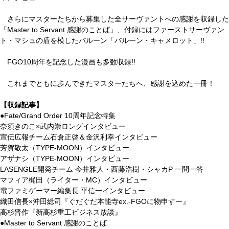
さらにマスターたちから募集した全サーヴァントへの感謝を収録した
「Master to Servant 感謝のことば」、付録にはファーストサーヴァン
ト・マシュの盾を模したバルーン「バルーン・キャメロット」!!
FGO10周年を記念した漫画も多数収録!!
これまでともに歩んできたマスターたちへ、感謝を込めた一冊！
【収録記事】
●Fate/Grand Order 10周年記念特集
奈須きのこ×武内崇ロングインタビュー
宣伝広報チーム石倉正啓＆金沢利幸インタビュー
芳賀敬太（TYPE-MOON）インタビュー
アザナシ（TYPE-MOON）インタビュー
LASENGLE開発チーム 今井雅人・西藤浩樹・シャカP 一問一答
マフィア梶田（ライター・MC）インタビュー
電ファミゲーマー編集長 平信一インタビュー
織田信長×沖田総司『ぐだぐだ本能寺ex.-FGOに物申すー』
高杉晋作『新高杉重工ビジネス放談』
●Master to Servant 感謝のことば