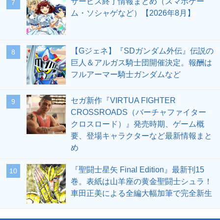
サービス終了情報まとめ（スマホゲー
7
ム・ソシャゲなど）【2026年8月】
【Gジェネ】『SDガンダム外伝』伝説の
8
巨人＆アルガス騎士団開催決定。報酬は
フルアーマー騎士ガンダムなど
セガ新作『VIRTUA FIGHTER
9
CROSSROADS（バーチャファイター
クロスロード）』発売時期、ゲーム概
要、登場キャラクターなど最新情報まと
め
『聖闘士星矢 Final Edition』最新刊15
10
巻。表紙は山羊座の黄金聖闘士シュラ！
車田正美による全編大幅加筆で完全新生