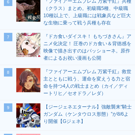
『ファイアーエムブレム 万紫千紅』兵種
6
（クラス）まとめ。初級職5種、中級職
10種以上で、上級職には戦象兵など巨大
な生物に乗って戦う兵種も存在
『ドカ食いダイスキ！ もちづきさん』ア
7
ニメ化決定！ 圧巻のドカ食い＆背徳感を
映像で描き出すのはパッショーネ。原作
者によるお祝い漫画も公開
『ファイアーエムブレム 万紫千紅』救世
8
主とともに戦う、運命を変えうる力と宿
命を持つ4人の戦士まとめ（カイ／ディ
ートリヒ／セオドラ／レダ）
【ジージェネエターナル】強敵襲来“騎士
9
ガンダム（ケンタウロス形態）”が8/6よ
り開催【Gジェネ】