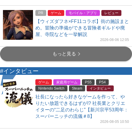
PR
ゲーム
モバイル・アプリ
レビュー
【ウィズダフネ×FF11コラボ】街の施設まと
め。冒険の準備ができる冒険者ギルドや廃
屋、寺院などを一挙解説
2026-08-06 12:05
もっと見る
#インタビュー
ゲーム
家庭用ゲーム
PS5
PS4
Nintendo Switch
Steam
インタビュー
社長になったら好きなゲームを作って、や
りたい放題できるはずが!? 社長業とクリエ
イターの“二足のわらじ”【新川宗平53周年：
スーパーニッチの流儀＃8】
2026-08-05 10:50